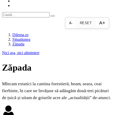
A+
A-
RESET
Dilema.ro
Situatiunea
Zăpada
Nici așa, nici altminteri
Zăpada
Mîncam extatici la cantina forestieră, beam, seara, ceai
fierbinte, în care ne învățase să adăugăm două-trei picături
de țuică și uitam de griurile acre ale „actualității” de-atunci.