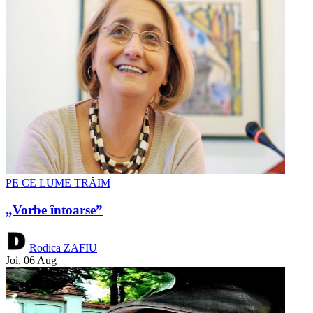
PE CE LUME TRĂIM
„Vorbe întoarse”
Rodica ZAFIU
Joi, 06 Aug