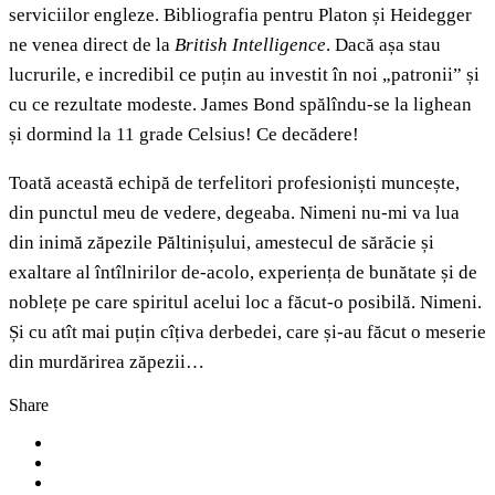
serviciilor engleze. Bibliografia pentru Platon și Heidegger
ne venea direct de la
British Intelligence
. Dacă așa stau
lucrurile, e incredibil ce puțin au investit în noi „patronii” și
cu ce rezultate modeste. James Bond spălîndu-se la lighean
și dormind la 11 grade Celsius! Ce decădere!
Toată această echipă de terfelitori profesioniști muncește,
din punctul meu de vedere, degeaba. Nimeni nu-mi va lua
din inimă zăpezile Păltinișului, amestecul de sărăcie și
exaltare al întîlnirilor de-acolo, experiența de bunătate și de
noblețe pe care spiritul acelui loc a făcut-o posibilă. Nimeni.
Și cu atît mai puțin cîțiva derbedei, care și-au făcut o meserie
din murdărirea zăpezii…
Share