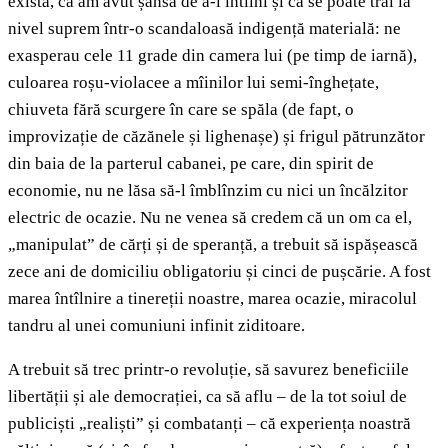
există, că am avut șansa de a-l întîlni și că se poate trăi la
nivel suprem într-o scandaloasă indigență materială: ne
exasperau cele 11 grade din camera lui (pe timp de iarnă),
culoarea roșu-violacee a mîinilor lui semi-înghețate,
chiuveta fără scurgere în care se spăla (de fapt, o
improvizație de căzănele și lighenașe) și frigul pătrunzător
din baia de la parterul cabanei, pe care, din spirit de
economie, nu ne lăsa să-l îmblînzim cu nici un încălzitor
electric de ocazie. Nu ne venea să credem că un om ca el,
„manipulat” de cărți și de speranță, a trebuit să ispășească
zece ani de domiciliu obligatoriu și cinci de pușcărie. A fost
marea întîlnire a tinereții noastre, marea ocazie, miracolul
tandru al unei comuniuni infinit ziditoare.
A trebuit să trec printr-o revoluție, să savurez beneficiile
libertății și ale democrației, ca să aflu – de la tot soiul de
publiciști „realiști” și combatanți – că experiența noastră