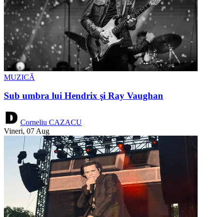
MUZICĂ
Sub umbra lui Hendrix şi Ray Vaughan
Corneliu CAZACU
Vineri, 07 Aug