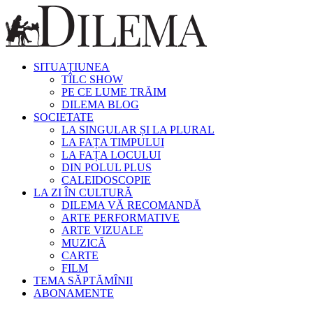
SITUAȚIUNEA
TÎLC SHOW
PE CE LUME TRĂIM
DILEMA BLOG
SOCIETATE
LA SINGULAR ȘI LA PLURAL
LA FAȚA TIMPULUI
LA FAȚA LOCULUI
DIN POLUL PLUS
CALEIDOSCOPIE
LA ZI ÎN CULTURĂ
DILEMA VĂ RECOMANDĂ
ARTE PERFORMATIVE
ARTE VIZUALE
MUZICĂ
CARTE
FILM
TEMA SĂPTĂMÎNII
ABONAMENTE