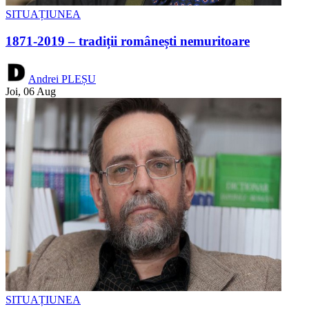
SITUAȚIUNEA
1871-2019 – tradiții românești nemuritoare
Andrei PLEȘU
Joi, 06 Aug
SITUAȚIUNEA