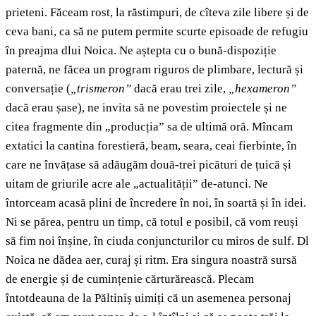
prieteni. Făceam rost, la răstimpuri, de cîteva zile libere și de
ceva bani, ca să ne putem permite scurte episoade de refugiu
în preajma dlui Noica. Ne aștepta cu o bună-dispoziție
paternă, ne făcea un program riguros de plimbare, lectură și
conversație (
„trismeron”
dacă erau trei zile,
„hexameron”
dacă erau șase), ne invita să ne povestim proiectele și ne
citea fragmente din „producția” sa de ultimă oră. Mîncam
extatici la cantina forestieră, beam, seara, ceai fierbinte, în
care ne învățase să adăugăm două-trei picături de țuică și
uitam de griurile acre ale „actualității” de-atunci. Ne
întorceam acasă plini de încredere în noi, în soartă și în idei.
Ni se părea, pentru un timp, că totul e posibil, că vom reuși
să fim noi înșine, în ciuda conjuncturilor cu miros de sulf. Dl
Noica ne dădea aer, curaj și ritm. Era singura noastră sursă
de energie și de cumințenie cărturărească. Plecam
întotdeauna de la Păltiniș uimiți că un asemenea personaj