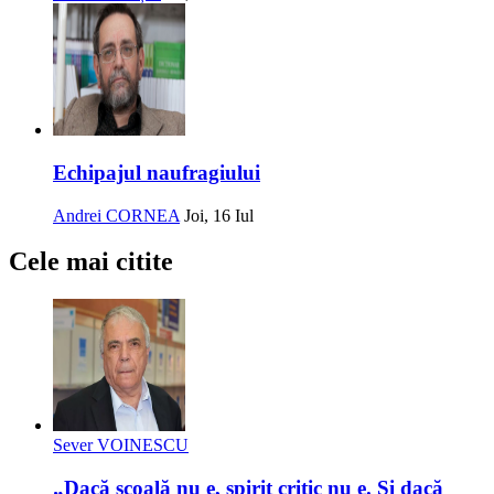
Echipajul naufragiului
Andrei CORNEA
Joi, 16 Iul
Cele mai citite
Sever VOINESCU
„Dacă școală nu e, spirit critic nu e. Și dacă