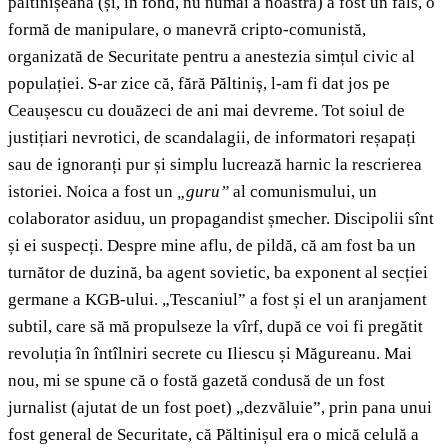
păltinișeană (și, în fond, nu numai a noastră) a fost un fals, o
formă de manipulare, o manevră cripto-comunistă,
organizată de Securitate pentru a anestezia simțul civic al
populației. S-ar zice că, fără Păltiniș, l-am fi dat jos pe
Ceaușescu cu douăzeci de ani mai devreme. Tot soiul de
justițiari nevrotici, de scandalagii, de informatori reșapați
sau de ignoranți pur și simplu lucrează harnic la rescrierea
istoriei. Noica a fost un
„guru”
al comunismului, un
colaborator asiduu, un propagandist șmecher. Discipolii sînt
și ei suspecți. Despre mine aflu, de pildă, că am fost ba un
turnător de duzină, ba agent sovietic, ba exponent al secției
germane a KGB-ului. „Tescaniul” a fost și el un aranjament
subtil, care să mă propulseze la vîrf, după ce voi fi pregătit
revoluția în întîlniri secrete cu Iliescu și Măgureanu. Mai
nou, mi se spune că o fostă gazetă condusă de un fost
jurnalist (ajutat de un fost poet) „dezvăluie”, prin pana unui
fost general de Securitate, că Păltinișul era o mică celulă a