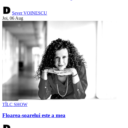
Sever VOINESCU
Joi, 06 Aug
TÎLC SHOW
Floarea-soarelui este a mea