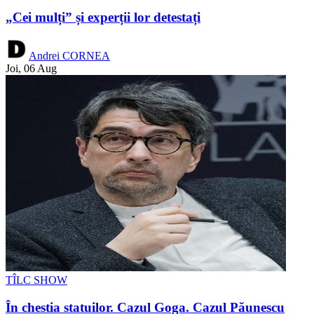
„Cei mulți” și experții lor detestați
Andrei CORNEA
Joi, 06 Aug
TÎLC SHOW
În chestia statuilor. Cazul Goga. Cazul Păunescu