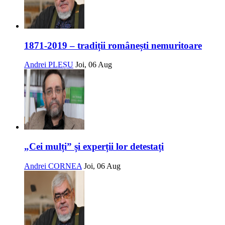
1871-2019 – tradiții românești nemuritoare
Andrei PLEȘU
Joi, 06 Aug
„Cei mulți” și experții lor detestați
Andrei CORNEA
Joi, 06 Aug