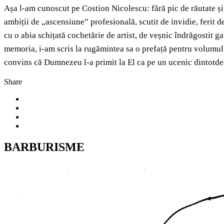
Așa l-am cunoscut pe Costion Nicolescu: fără pic de răutate și vi
ambiții de „ascensiune” profesională, scutit de invidie, ferit d
cu o abia schițată cochetărie de artist, de veșnic îndrăgostit g
memoria, i-am scris la rugămintea sa o prefață pentru volumul d
convins că Dumnezeu l-a primit la El ca pe un ucenic dintotdea
Share
BARBURISME