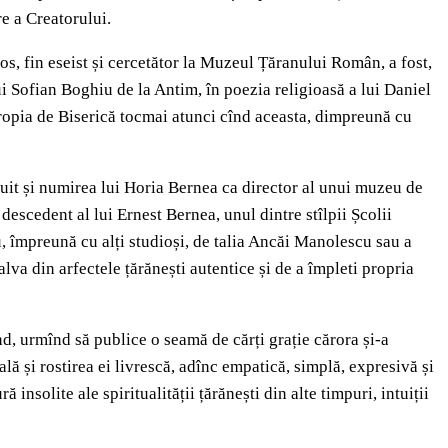
e a Creatorului.
gios, fin eseist și cercetător la Muzeul Țăranului Român, a fost,
ui Sofian Boghiu de la Antim, în poezia religioasă a lui Daniel
propia de Biserică tocmai atunci cînd aceasta, dimpreună cu
duit și numirea lui Horia Bernea ca director al unui muzeu de
descedent al lui Ernest Bernea, unul dintre stîlpii Școlii
 împreună cu alți studioși, de talia Ancăi Manolescu sau a
alva din arfectele țărănești autentice și de a împleti propria
nd, urmînd să publice o seamă de cărți grație cărora și-a
nală și rostirea ei livrescă, adînc empatică, simplă, expresivă și
insolite ale spiritualității țărănești din alte timpuri, intuiții