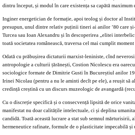
dintru început, și modul în care existența sa capătă maximum d
Inginer energetician de formație, apoi teolog și doctor al Instit
presupun, unul dintre relativ puținii tineri ai anilor ’80 care și
Turcea sau Ioan Alexandru și în descoperirea „elitei interbelic
toată societatea românească, traversa cel mai cumplit moment d
Odată cu prăbușirea dictaturii marxist-leniniste, cînd neverosi
antropologie a culturii țărănești, Costion Nicolescu era oarecum
sociologice formate de Dimitrie Gusti în Bucureștiul anilor 1
Irinei Nicolau (pentru a nu le aminti decît pe ele), a reușit să 
credință creștină cu un discurs muzeologic de avangardă (recu
Cu o discreție specifică și o consecvență lipsită de orice vanit
manifestat nu doar calitățile intelectuale, ci și deplina umanita
candidă. Toată această lucrare a stat sub semnul mărturisirii, al 
hermeneutice rafinate, formule de o plasticitate impecabilă și ul