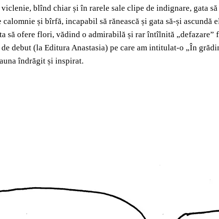
clenie, blînd chiar și în rarele sale clipe de indignare, gata să 
e calomnie și bîrfă, incapabil să rănească și gata să-și ascundă 
ata să ofere flori, vădind o admirabilă și rar întîlnită „defazare
e debut (la Editura Anastasia) pe care am intitulat-o „În grădin
una îndrăgit și inspirat.