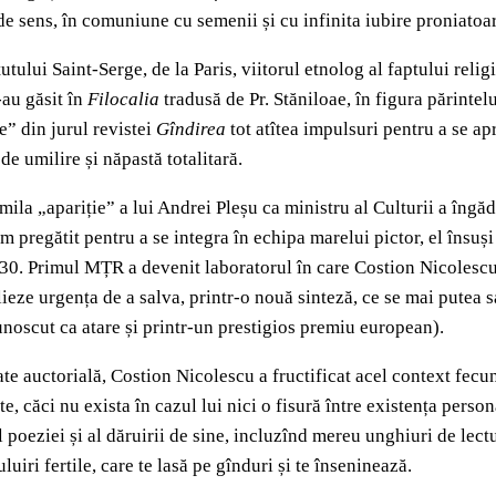
e sens, în comuniune cu semenii și cu infinita iubire proniatoar
utului Saint-Serge, de la Paris, viitorul etnolog al faptului reli
-au găsit în
Filocalia
tradusă de Pr. Stăniloae, în figura părintel
e” din jurul revistei
Gîndirea
tot atîtea impulsuri pentru a se a
e umilire și năpastă totalitară.
mila „apariție” a lui Andrei Pleșu ca ministru al Culturii a îngă
 pregătit pentru a se integra în echipa marelui pictor, el însuși 
930. Primul MȚR a devenit laboratorul în care Costion Nicolescu,
alieze urgența de a salva, printr-o nouă sinteză, ce se mai putea s
noscut ca atare și printr-un prestigios premiu european).
ate auctorială, Costion Nicolescu a fructificat acel context fecu
te, căci nu exista în cazul lui nici o fisură între existența perso
poeziei și al dăruirii de sine, incluzînd mereu unghiuri de lectură 
uiri fertile, care te lasă pe gînduri și te înseninează.