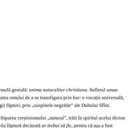
ormulă genială:
anima naturaliter christiana.
Sufletul uman
itatea omului de a se transfigura prin har: o vocație universală,
gii făpturi, prin „suspinele negrăite” ale Duhului Sfînt.
iparea creștinismului „natural”, trăit în spiritul acelui dicton
bila făptură decăzută
ar trebui să fie
, pentru că așa a fost