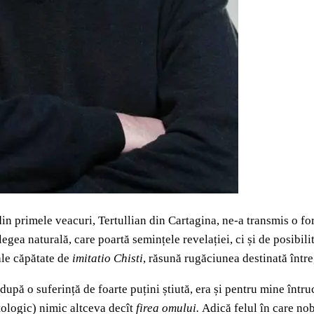
 din primele veacuri, Tertullian din Cartagina, ne-a transmis o f
legea naturală, care poartă semințele revelației, ci și de posibil
ale căpătate de
imitatio Chisti
, răsună rugăciunea destinată între
 o suferință de foarte puțini știută, era și pentru mine întruch
tologic) nimic altceva decît
firea omului.
Adică felul în care no