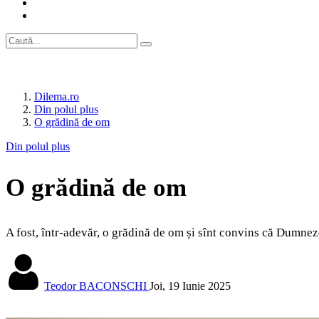
Dilema.ro
Din polul plus
O grădină de om
Din polul plus
O grădină de om
A fost, într-adevăr, o grădină de om și sînt convins că Dumneze
Teodor BACONSCHI
Joi, 19 Iunie 2025