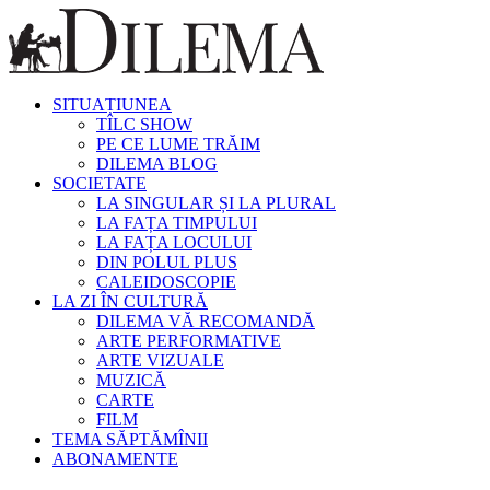
SITUAȚIUNEA
TÎLC SHOW
PE CE LUME TRĂIM
DILEMA BLOG
SOCIETATE
LA SINGULAR ȘI LA PLURAL
LA FAȚA TIMPULUI
LA FAȚA LOCULUI
DIN POLUL PLUS
CALEIDOSCOPIE
LA ZI ÎN CULTURĂ
DILEMA VĂ RECOMANDĂ
ARTE PERFORMATIVE
ARTE VIZUALE
MUZICĂ
CARTE
FILM
TEMA SĂPTĂMÎNII
ABONAMENTE