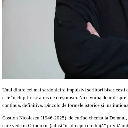
Unul dintre cei mai sardonici și impulsivi scriitori bisericești
este în chip firesc atras de creștinism. Nu e vorba doar despre 
continuă, definitivă. Dincolo de formele istorice și instituțion
Costion Nicolescu (1946-2025), de curînd chemat la Domnul, după
care vede în Ortodoxie (adică în „dreapta credință” privită on