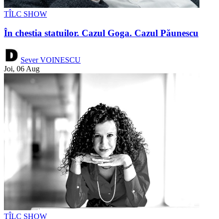
TÎLC SHOW
În chestia statuilor. Cazul Goga. Cazul Păunescu
Sever VOINESCU
Joi, 06 Aug
TÎLC SHOW