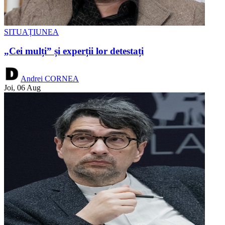
SITUAȚIUNEA
„Cei mulți” și experții lor detestați
Andrei CORNEA
Joi, 06 Aug