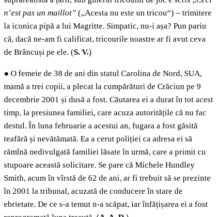
n’est pas un maillot”
(„Acesta nu este un tricou“) – trimitere
la iconica pipă a lui Magritte. Simpatic, nu-i așa? Pun pariu
că, dacă ne-am fi calificat, tricourile noastre ar fi avut ceva
de Brâncuși pe ele. (
S. V.
)
●
O femeie de 38 de ani din statul Carolina de Nord, SUA,
mamă a trei copii, a plecat la cumpărături de Crăciun pe 9
decembrie 2001 și dusă a fost. Căutarea ei a durat în tot acest
timp, la presiunea familiei, care acuza autoritățile că nu fac
destul. În luna februarie a acestui an, fugara a fost găsită
teafără și nevătămată. Ea a cerut poliției ca adresa ei să
rămînă nedivulgată familiei lăsate în urmă, care a primit cu
stupoare această solicitare. Se pare că Michele Hundley
Smith, acum în vîrstă de 62 de ani, ar fi trebuit să se prezinte
în 2001 la tribunal, acuzată de conducere în stare de
ebrietate. De ce s-a temut n-a scăpat, iar înfățișarea ei a fost