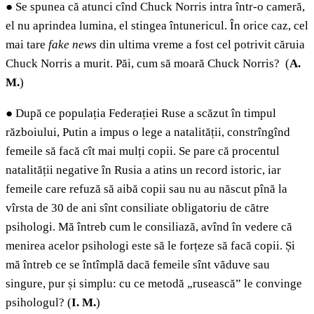
●
Se spunea că atunci cînd Chuck Norris intra într-o cameră,
el nu aprindea lumina, el stingea întunericul. În orice caz, cel
mai tare
fake news
din ultima vreme a fost cel potrivit căruia
Chuck Norris a murit. Păi, cum să moară Chuck Norris? (
A.
M.
)
●
După ce populația Federației Ruse a scăzut în timpul
războiului, Putin a impus o lege a natalității, constrîngînd
femeile să facă cît mai mulți copii. Se pare că procentul
natalității negative în Rusia a atins un record istoric, iar
femeile care refuză să aibă copii sau nu au născut pînă la
vîrsta de 30 de ani sînt consiliate obligatoriu de către
psihologi. Mă întreb cum le consiliază, avînd în vedere că
menirea acelor psihologi este să le forțeze să facă copii. Și
mă întreb ce se întîmplă dacă femeile sînt văduve sau
singure, pur și simplu: cu ce metodă „rusească” le convinge
psihologul? (
I. M.
)