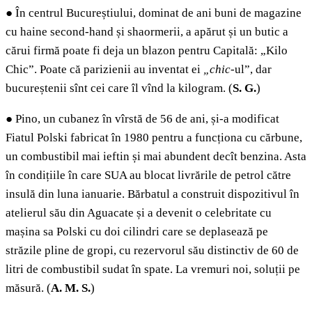
●
În centrul Bucureștiului, dominat de ani buni de magazine
cu haine second-hand și shaormerii, a apărut și un butic a
cărui firmă poate fi deja un blazon pentru Capitală: „Kilo
Chic”. Poate că parizienii au inventat ei
„chic-
ul”, dar
bucureștenii sînt cei care îl vînd la kilogram. (
S. G.
)
●
Pino, un cubanez în vîrstă de 56 de ani, și-a modificat
Fiatul Polski fabricat în 1980 pentru a funcționa cu cărbune,
un combustibil mai ieftin și mai abundent decît benzina. Asta
în condițiile în care SUA au blocat livrările de petrol către
insulă din luna ianuarie. Bărbatul a construit dispozitivul în
atelierul său din Aguacate și a devenit o celebritate cu
mașina sa Polski cu doi cilindri care se deplasează pe
străzile pline de gropi, cu rezervorul său distinctiv de 60 de
litri de combustibil sudat în spate. La vremuri noi, soluții pe
măsură. (
A. M. S.
)