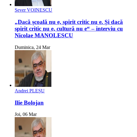
Sever VOINESCU
„Dacă școală nu e, spirit critic nu e. Și dacă
spirit critic nu e, cultură nu e“ – interviu cu
Nicolae MANOLESCU
Duminica, 24 Mar
Andrei PLEȘU
Ilie Bolojan
Joi, 06 Mar