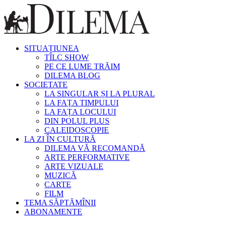
SITUAȚIUNEA
TÎLC SHOW
PE CE LUME TRĂIM
DILEMA BLOG
SOCIETATE
LA SINGULAR ȘI LA PLURAL
LA FAȚA TIMPULUI
LA FAȚA LOCULUI
DIN POLUL PLUS
CALEIDOSCOPIE
LA ZI ÎN CULTURĂ
DILEMA VĂ RECOMANDĂ
ARTE PERFORMATIVE
ARTE VIZUALE
MUZICĂ
CARTE
FILM
TEMA SĂPTĂMÎNII
ABONAMENTE