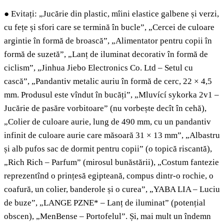
●
Evitați: „Jucărie din plastic, mîini elastice galbene și verzi,
cu fețe și sfori care se termină în bucle”, „Cercei de culoare
argintie în formă de broască”, „Alimentator pentru copii în
formă de suzetă”, „Lanț de iluminat decorativ în formă de
ciclism”, „Jinhua Jiebo Electronics Co. Ltd – Setul cu
cască”, „Pandantiv metalic auriu în formă de cerc, 22 × 4,5
mm. Produsul este vîndut în bucăți”, „Mluvící sykorka 2v1 –
Jucărie de pasăre vorbitoare” (nu vorbește decît în cehă),
„Colier de culoare aurie, lung de 490 mm, cu un pandantiv
infinit de culoare aurie care măsoară 31 × 13 mm”, „Albastru
și alb pufos sac de dormit pentru copii” (o topică riscantă),
„Rich Rich – Parfum” (mirosul bunăstării), „Costum fantezie
reprezentînd o prințesă egipteană, compus dintr-o rochie, o
coafură, un colier, banderole și o curea”, „YABA LIA – Luciu
de buze”, „LANGE PZNE* – Lanț de iluminat” (potențial
obscen), „MenBense – Portofelul”. Și, mai mult un îndemn