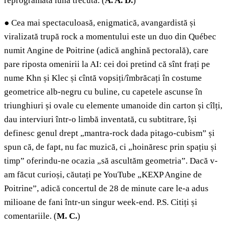
reprogramată luna trecută. (
A.
A. D.
)
●
Cea mai spectaculoasă, enigmatică, avangardistă și
viralizată trupă rock a momentului este un duo din Québec
numit Angine de Poitrine (adică anghină pectorală), care
pare riposta omenirii la AI: cei doi pretind că sînt frați pe
nume Khn și Klec și cîntă vopsiți/îmbrăcați în costume
geometrice alb-negru cu buline, cu capetele ascunse în
triunghiuri și ovale cu elemente umanoide din carton și cîlți,
dau interviuri într-o limbă inventată, cu subtitrare, își
definesc genul drept „mantra-rock dada pitago-cubism” și
spun că, de fapt, nu fac muzică, ci „hoinăresc prin spațiu și
timp” oferindu-ne ocazia „să ascultăm geometria”. Dacă v-
am făcut curioși, căutați pe YouTube „KEXP Angine de
Poitrine”, adică concertul de 28 de minute care le-a adus
milioane de fani într-un singur week-end. P.S. Citiți și
comentariile. (
M. C.
)