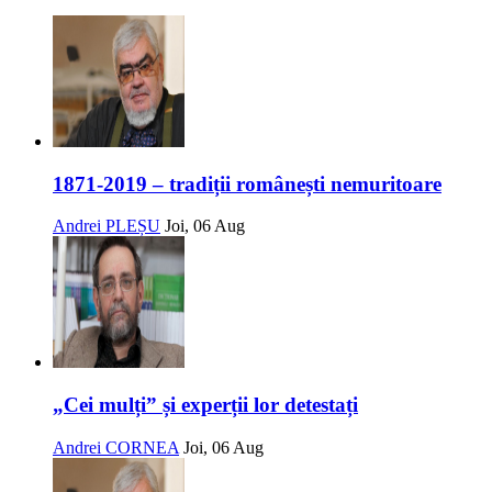
1871-2019 – tradiții românești nemuritoare
Andrei PLEȘU
Joi, 06 Aug
„Cei mulți” și experții lor detestați
Andrei CORNEA
Joi, 06 Aug