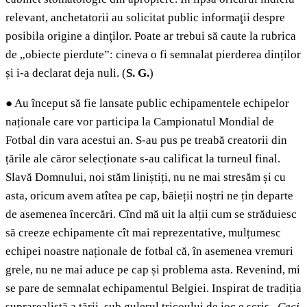
relevant, anchetatorii au solicitat public informaţii despre
posibila origine a dinţilor. Poate ar trebui să caute la rubrica
de „obiecte pierdute”: cineva o fi semnalat pierderea dinților
și i-a declarat deja nuli. (
S. G.
)
●
Au început să fie lansate public echipamentele echipelor
naționale care vor participa la Campionatul Mondial de
Fotbal din vara acestui an. S-au pus pe treabă creatorii din
țările ale căror selecționate s-au calificat la turneul final.
Slavă Domnului, noi stăm liniștiți, nu ne mai stresăm și cu
asta, oricum avem atîtea pe cap, băieții noștri ne țin departe
de asemenea încercări. Cînd mă uit la alții cum se străduiesc
să creeze echipamente cît mai reprezentative, mulțumesc
echipei noastre naționale de fotbal că, în asemenea vremuri
grele, nu ne mai aduce pe cap și problema asta. Revenind, mi
se pare de semnalat echipamentul Belgiei. Inspirat de tradiția
suprarealistă a țării, sub gulerul tricoului de joc e scris „
Ceci