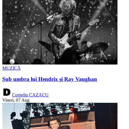
MUZICĂ
Sub umbra lui Hendrix şi Ray Vaughan
Corneliu CAZACU
Vineri, 07 Aug