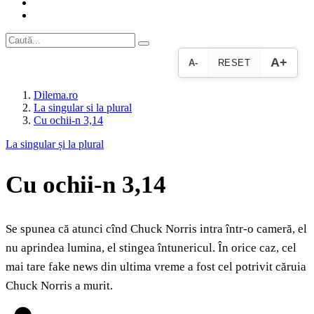
A+
A-
RESET
Dilema.ro
La singular si la plural
Cu ochii‑n 3,14
La singular și la plural
Cu ochii‑n 3,14
Se spunea că atunci cînd Chuck Norris intra într-o cameră, el
nu aprindea lumina, el stingea întunericul. În orice caz, cel
mai tare fake news din ultima vreme a fost cel potrivit căruia
Chuck Norris a murit.