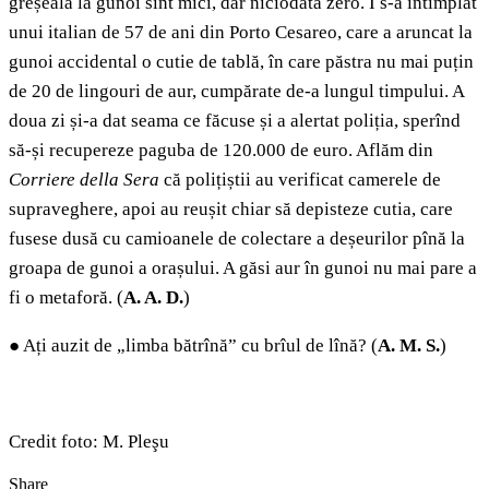
greșeală la gunoi sînt mici, dar niciodată zero. I s-a întîmplat
unui italian de 57 de ani din Porto Cesareo, care a aruncat la
gunoi accidental o cutie de tablă, în care păstra nu mai puțin
de 20 de lingouri de aur, cumpărate de-a lungul timpului. A
doua zi și-a dat seama ce făcuse și a alertat poliția, sperînd
să-și recupereze paguba de 120.000 de euro. Aflăm din
Corriere della Sera
că polițiștii au verificat camerele de
supraveghere, apoi au reușit chiar să depisteze cutia, care
fusese dusă cu camioanele de colectare a deșeurilor pînă la
groapa de gunoi a orașului. A găsi aur în gunoi nu mai pare a
fi o metaforă. (
A.
A. D.
)
●
Ați auzit de „limba bătrînă” cu brîul de lînă? (
A. M. S.
)
Credit foto: M. Pleşu
Share