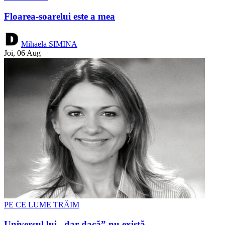
Floarea-soarelui este a mea
Mihaela SIMINA
Joi, 06 Aug
PE CE LUME TRĂIM
Universul lui „dar dacă” nu există