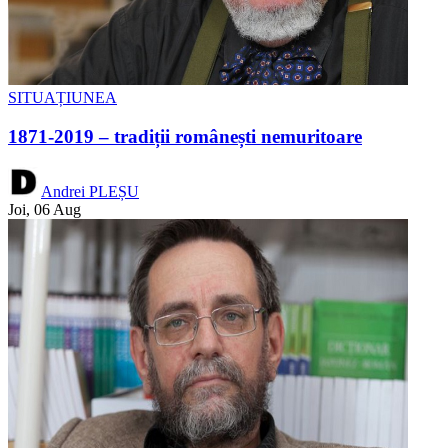
SITUAȚIUNEA
1871-2019 – tradiții românești nemuritoare
Andrei PLEȘU
Joi, 06 Aug