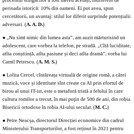
procentul stîngacilor a fost mereu același, indiferent de
perioada istorică: 10% din oameni. Ei pot avea, spun
cercetătorii, un avantaj: stilul lor diferit surprinde potențialii
adversari. (
A. A. D.
)
●
„Nu simt nimic din lumea asta”, am auzit mărturisind un
adolescent, care vorbea la telefon, pe stradă. „Cîtă luciditate,
atîta conștiință, atîta pasiune și deci atîta dramă”, vorba lui
Camil Petrescu. (
A. M. S.
)
●
Lolita Cercel, cîntăreața virtuală de origine romă, a cărei
muzică, voce și identitate sînt create cu AI prin efortul de
birou al unui IT-ist, este o metaforă tristă a felului în care
cultura romilor a trecut, în mai puțin de 500 de ani, din robia
Bisericii ortodoxe în robia AI-ului secular. (
M. C.
)
●
Petre Neacșa, directorul Direcției economice din cadrul
Ministerului Transporturilor, a fost reținut în 2021 pentru