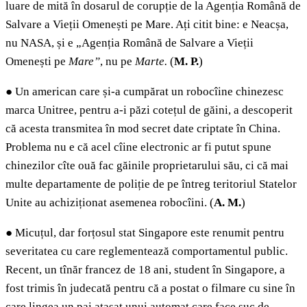
luare de mită în dosarul de corupție de la Agenția Română de
Salvare a Vieții Omenești pe Mare. Ați citit bine: e Neacșa,
nu NASA, și e „Agenția Română de Salvare a Vieții
Omenești pe
Mare”
, nu pe
Marte.
(
M. P.
)
●
Un american care și-a cumpărat un robocîine chinezesc
marca Unitree, pentru a-i păzi cotețul de găini, a descoperit
că acesta transmitea în mod secret date criptate în China.
Problema nu e că acel cîine electronic ar fi putut spune
chinezilor cîte ouă fac găinile proprietarului său, ci că mai
multe departamente de poliție de pe întreg teritoriul Statelor
Unite au achiziționat asemenea robocîini. (
A. M.
)
●
Micuțul, dar forțosul stat Singapore este renumit pentru
severitatea cu care reglementează comportamentul public.
Recent, un tînăr francez de 18 ani, student în Singapore, a
fost trimis în judecată pentru că a postat o filmare cu sine în
care lingea un pai atașat unui automat care face suc de