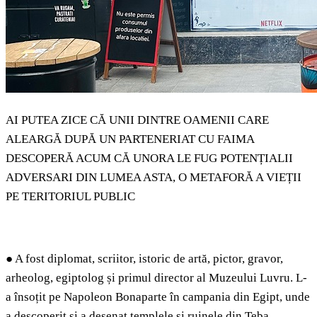
AI PUTEA ZICE CĂ UNII DINTRE OAMENII CARE
ALEARGĂ DUPĂ UN PARTENERIAT CU FAIMA
DESCOPERĂ ACUM CĂ UNORA LE FUG POTENȚIALII
ADVERSARI DIN LUMEA ASTA, O METAFORĂ A VIEȚII
PE TERITORIUL PUBLIC
●
A fost diplomat, scriitor, istoric de artă, pictor, gravor,
arheolog, egiptolog și primul director al Muzeului Luvru. L-
a însoțit pe Napoleon Bonaparte în campania din Egipt, unde
a descoperit și a desenat templele și ruinele din Teba,