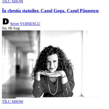
TÎLC SHOW
În chestia statuilor. Cazul Goga. Cazul Păunescu
Sever VOINESCU
Joi, 06 Aug
TÎLC SHOW