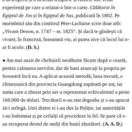
experiență pe care a relatat-o într-o carte,
Călătorie în
Egiptul de Jos și în Egiptul de Sus
, publicată în 1802. Pe
mormîntul său din cimitirul Père-Lachaise scrie doar atît:
„Vivant Denon, n. 1747 – m. 1825“. Și dacă te gîndești că
vivant
, în franceză, înseamnă
viu
, ai putea zice că locul lui n-
ar fi acolo. (
D. S.
)
●
Am mai auzit de cheltuieli nesăbuite făcute după o ceartă,
pentru calmarea nervilor, dar de bani aruncați la propriu pe
fereastră încă nu. A aplicat această metodă, luna trecută, o
chinezoaică din provincia Guangdong supărată pe soț, iar
suma care a zburat prin aer a reprezentat echivalentul a peste
160.000 de dolari. Trecătorii n-au stat degeaba și s-au apucat
să-i strîngă. Unii dintre ei i-au dus la Poliție, iar autoritățile
i-au îndemnat și pe ceilalți să procedeze la fel. Se pare că s-
au recuperat destul de mulți din banii zburători. (
A. A. D.
)