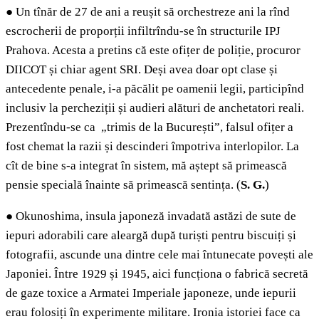
●
Un tînăr de 27 de ani a reușit să orchestreze ani la rînd
escrocherii de proporții infiltrîndu-se în structurile IPJ
Prahova. Acesta a pretins că este ofițer de poliție, procuror
DIICOT și chiar agent SRI. Deși avea doar opt clase și
antecedente penale, i-a păcălit pe oamenii legii, participînd
inclusiv la percheziții și audieri alături de anchetatori reali.
Prezentîndu-se ca „trimis de la București”, falsul ofițer a
fost chemat la razii și descinderi împotriva interlopilor. La
cît de bine s-a integrat în sistem, mă aștept să primească
pensie specială înainte să primească sentința. (
S. G.
)
●
Okunoshima, insula japoneză invadată astăzi de sute de
iepuri adorabili care aleargă după turiști pentru biscuiți și
fotografii, ascunde una dintre cele mai întunecate povești ale
Japoniei. Între 1929 și 1945, aici funcționa o fabrică secretă
de gaze toxice a Armatei Imperiale japoneze, unde iepurii
erau folosiți în experimente militare. Ironia istoriei face ca