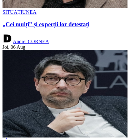
SITUAȚIUNEA
„Cei mulți” și experții lor detestați
Andrei CORNEA
Joi, 06 Aug