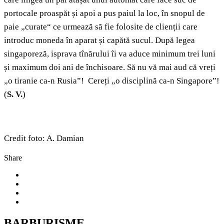
portocale proaspăt și apoi a pus paiul la loc, în snopul de
paie „curate“ ce urmează să fie folosite de clienții care
introduc moneda în aparat și capătă sucul. După legea
singaporeză, isprava tînărului îi va aduce minimum trei luni
și maximum doi ani de închisoare. Să nu vă mai aud că vreți
„o tiranie ca-n Rusia”! Cereți „o disciplină ca-n Singapore”!
(
S. V.
)
Credit foto: A. Damian
Share
BARBURISME