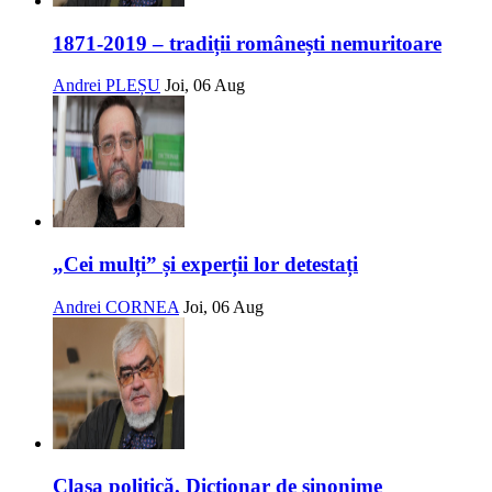
1871-2019 – tradiții românești nemuritoare
Andrei PLEȘU
Joi, 06 Aug
„Cei mulți” și experții lor detestați
Andrei CORNEA
Joi, 06 Aug
Clasa politică. Dicționar de sinonime