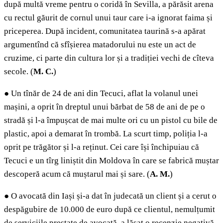
după multă vreme pentru o coridă în Sevilla, a părăsit arena
cu rectul găurit de cornul unui taur care i-a ignorat faima și
priceperea. După incident, comunitatea taurină s-a apărat
argumentînd că sfîșierea matadorului nu este un act de
cruzime, ci parte din cultura lor și a tradiției vechi de cîteva
secole. (
M. C.
)
●
Un tînăr de 24 de ani din Tecuci, aflat la volanul unei
mașini, a oprit în dreptul unui bărbat de 58 de ani de pe o
stradă și l-a împușcat de mai multe ori cu un pistol cu bile de
plastic, apoi a demarat în trombă. La scurt timp, poliția l-a
oprit pe trăgător și l-a reținut. Cei care își închipuiau că
Tecuci e un tîrg liniștit din Moldova în care se fabrică muștar
descoperă acum că muștarul mai și sare. (
A. M.
)
●
O avocată din Iași și-a dat în judecată un client și a cerut o
despăgubire de 10.000 de euro după ce clientul, nemulțumit
de serviciile prestate de avocată, a lăsat o recenzie negativă