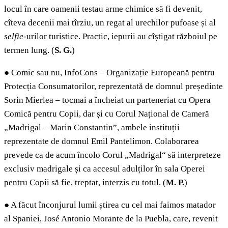
locul în care oamenii testau arme chimice să fi devenit,
cîteva decenii mai tîrziu, un regat al urechilor pufoase și al
selfie-
urilor turistice. Practic, iepurii au cîștigat războiul pe
termen lung. (
S. G.
)
●
Comic sau nu, InfoCons – Organizație Europeană pentru
Protecția Consumatorilor, reprezentată de domnul președinte
Sorin Mierlea – tocmai a încheiat un parteneriat cu Opera
Comică pentru Copii, dar și cu Corul Național de Cameră
„Madrigal – Marin Constantin”, ambele instituții
reprezentate de domnul Emil Pantelimon. Colaborarea
prevede ca de acum încolo Corul „Madrigal“ să interpreteze
exclusiv madrigale și ca accesul adulților în sala Operei
pentru Copii să fie, treptat, interzis cu totul. (
M. P.
)
●
A făcut înconjurul lumii știrea cu cel mai faimos matador
al Spaniei, José Antonio Morante de la Puebla, care, revenit