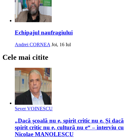
Echipajul naufragiului
Andrei CORNEA
Joi, 16 Iul
Cele mai citite
Sever VOINESCU
„Dacă școală nu e, spirit critic nu e. Și dacă
spirit critic nu e, cultură nu e“ – interviu cu
Nicolae MANOLESCU