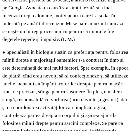
pe Google. Avocata în cauză s-a simțit lezată și a luat
recenzia drept calomnie, motiv pentru care l-a și dat în
judecată pe amărîtul recenzor. Mi se pare amuzant cum azi
se naște un întreg proces numai pentru că unora le fug
degetele repede și impulsiv. (
I. M.
)
●
Specialiștii în biologie susțin că preferința pentru folosirea
mîinii drepte a majorității oamenilor s-a conturat în timp și
este determinată de mai mulți factori. Spre exemplu, în epoca
de piatră, cînd erau nevoiți să-și confecționeze și să utilizeze
unelte, oamenii au împărțit rolurile: dreapta pentru mișcări
fine, de precizie, stînga pentru susținere. În plus, emisfera
stîngă, responsabilă cu vorbirea (prin cuvinte și gesturi), dar
și cu coordonarea activităților care implică logică,
controlează partea dreaptă a corpului și așa s-a ajuns la
folosirea mîinii drepte pentru sarcini complexe. Se pare că