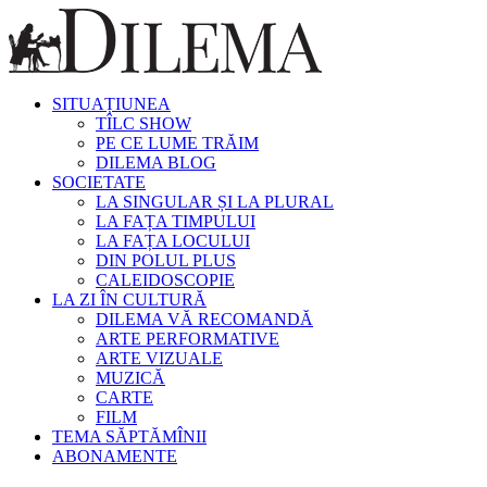
SITUAȚIUNEA
TÎLC SHOW
PE CE LUME TRĂIM
DILEMA BLOG
SOCIETATE
LA SINGULAR ȘI LA PLURAL
LA FAȚA TIMPULUI
LA FAȚA LOCULUI
DIN POLUL PLUS
CALEIDOSCOPIE
LA ZI ÎN CULTURĂ
DILEMA VĂ RECOMANDĂ
ARTE PERFORMATIVE
ARTE VIZUALE
MUZICĂ
CARTE
FILM
TEMA SĂPTĂMÎNII
ABONAMENTE