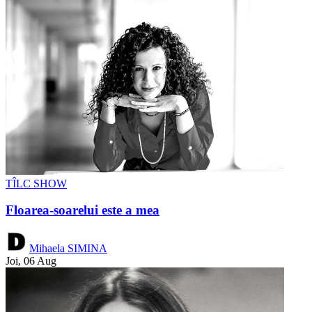
TÎLC SHOW
Floarea-soarelui este a mea
Mihaela SIMINA
Joi, 06 Aug