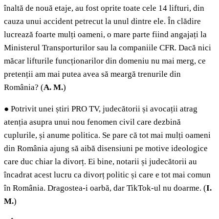
înaltă de nouă etaje, au fost oprite toate cele 14 lifturi, din
cauza unui accident petrecut la unul dintre ele. În clădire
lucrează foarte mulți oameni, o mare parte fiind angajați la
Ministerul Transporturilor sau la companiile CFR. Dacă nici
măcar lifturile funcționarilor din domeniu nu mai merg, ce
pretenții am mai putea avea să meargă trenurile din
România? (
A. M.
)
●
Potrivit unei știri PRO TV, judecătorii și avocații atrag
atenția asupra unui nou fenomen civil care dezbină
cuplurile, și anume politica. Se pare că tot mai mulți oameni
din România ajung să aibă disensiuni pe motive ideologice
care duc chiar la divorț. Ei bine, notarii și judecătorii au
încadrat acest lucru ca divorț politic și care e tot mai comun
în România. Dragostea-i oarbă, dar TikTok-ul nu doarme. (
I.
M.
)