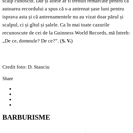
scalp cunoscut. Dar și altele ar fi trebuit remarcate pentru că
autoarea recordului a spus că s-a antrenat șase luni pentru
isprava asta și că antrenamentele nu au vizat doar părul și
scalpul, ci și gîtul și șalele. Ca în mai toate cazurile
recunoscute de cei de la Guinness World Records, mă întreb:
„De ce, domnule? De ce?”. (
S. V.
)
Credit foto: D. Stanciu
Share
BARBURISME