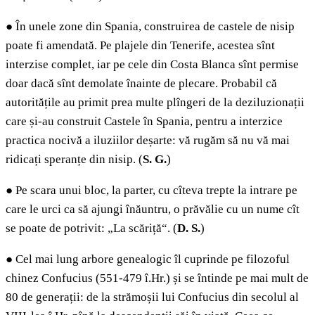
●
În unele zone din Spania, construirea de castele de nisip
poate fi amendată. Pe plajele din Tenerife, acestea sînt
interzise complet, iar pe cele din Costa Blanca sînt permise
doar dacă sînt demolate înainte de plecare. Probabil că
autoritățile au primit prea multe plîngeri de la deziluzionații
care și-au construit Castele în Spania, pentru a interzice
practica nocivă a iluziilor deșarte: vă rugăm să nu vă mai
ridicați speranțe din nisip. (
S. G.
)
●
Pe scara unui bloc, la parter, cu cîteva trepte la intrare pe
care le urci ca să ajungi înăuntru, o prăvălie cu un nume cît
se poate de potrivit: „La scăriță“. (
D. S.
)
●
Cel mai lung arbore genealogic îl cuprinde pe filozoful
chinez Confucius (551-479 î.Hr.) și se întinde pe mai mult de
80 de generații: de la strămoșii lui Confucius din secolul al