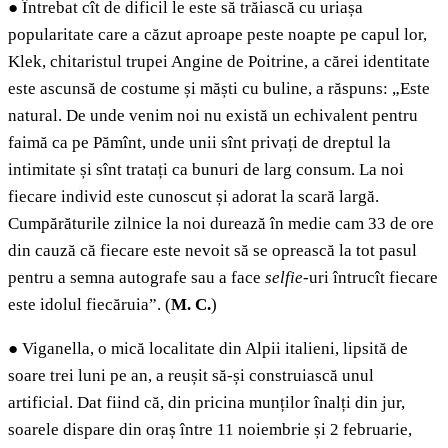
●
Întrebat cît de dificil le este să trăiască cu uriașa
popularitate care a căzut aproape peste noapte pe capul lor,
Klek, chitaristul trupei Angine de Poitrine, a cărei identitate
este ascunsă de costume și măști cu buline, a răspuns: „Este
natural. De unde venim noi nu există un echivalent pentru
faimă ca pe Pămînt, unde unii sînt privați de dreptul la
intimitate și sînt tratați ca bunuri de larg consum. La noi
fiecare individ este cunoscut și adorat la scară largă.
Cumpărăturile zilnice la noi durează în medie cam 33 de ore
din cauză că fiecare este nevoit să se oprească la tot pasul
pentru a semna autografe sau a face
selfie
-uri întrucît fiecare
este idolul fiecăruia”. (
M. C.
)
●
Viganella, o mică localitate din Alpii italieni, lipsită de
soare trei luni pe an, a reușit să-și construiască unul
artificial. Dat fiind că, din pricina munților înalți din jur,
soarele dispare din oraș între 11 noiembrie și 2 februarie,