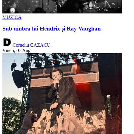
MUZICĂ
Sub umbra lui Hendrix şi Ray Vaughan
Corneliu CAZACU
Vineri, 07 Aug