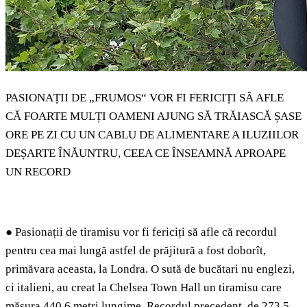
PASIONAȚII DE „FRUMOS“ VOR FI FERICIȚI SĂ AFLE
CĂ FOARTE MULȚI OAMENI AJUNG SĂ TRĂIASCĂ ȘASE
ORE PE ZI CU UN CABLU DE ALIMENTARE A ILUZIILOR
DEȘARTE ÎNĂUNTRU, CEEA CE ÎNSEAMNĂ APROAPE
UN RECORD
●
Pasionații de tiramisu vor fi fericiți să afle că recordul
pentru cea mai lungă astfel de prăjitură a fost doborît,
primăvara aceasta, la Londra. O sută de bucătari nu englezi,
ci italieni, au creat la Chelsea Town Hall un tiramisu care
măsura 440,6 metri lungime. Recordul precedent, de 273,5