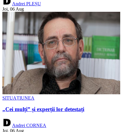
Andrei PLEȘU
Joi, 06 Aug
SITUAȚIUNEA
„Cei mulți” și experții lor detestați
Andrei CORNEA
Joi, 06 Aug