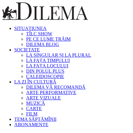
SITUAȚIUNEA
TÎLC SHOW
PE CE LUME TRĂIM
DILEMA BLOG
SOCIETATE
LA SINGULAR ȘI LA PLURAL
LA FAȚA TIMPULUI
LA FAȚA LOCULUI
DIN POLUL PLUS
CALEIDOSCOPIE
LA ZI ÎN CULTURĂ
DILEMA VĂ RECOMANDĂ
ARTE PERFORMATIVE
ARTE VIZUALE
MUZICĂ
CARTE
FILM
TEMA SĂPTĂMÎNII
ABONAMENTE