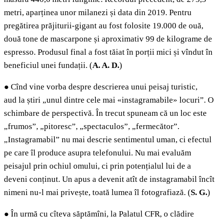
metri, aparținea unor milanezi și data din 2019. Pentru
pregătirea prăjiturii-gigant au fost folosite 19.000 de ouă,
două tone de mascarpone și aproximativ 99 de kilograme de
espresso. Produsul final a fost tăiat în porții mici și vîndut în
beneficiul unei fundații. (
A. A. D.
)
●
Cînd vine vorba despre descrierea unui peisaj turistic,
aud la știri „unul dintre cele mai «instagramabile» locuri”. O
schimbare de perspectivă. În trecut spuneam că un loc este
„frumos”, „pitoresc”, „spectaculos”, „fermecător”.
„Instagramabil” nu mai descrie sentimentul uman, ci efectul
pe care îl produce asupra telefonului. Nu mai evaluăm
peisajul prin ochiul omului, ci prin potențialul lui de a
deveni conținut. Un apus a devenit atît de instagramabil încît
nimeni nu-l mai privește, toată lumea îl fotografiază. (
S. G.
)
●
În urmă cu cîteva săptămîni, la Palatul CFR, o clădire