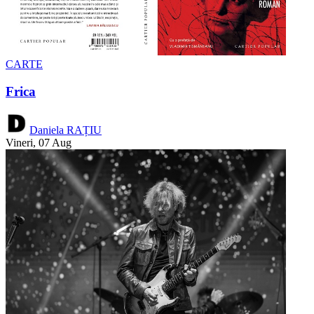
CARTE
Frica
Daniela RAȚIU
Vineri, 07 Aug