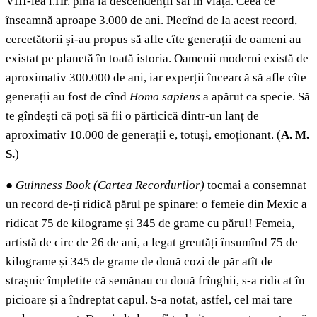
VIII-lea î.Hr. pînă la descendenții săi în viață. Ceea ce
înseamnă aproape 3.000 de ani. Plecînd de la acest record,
cercetătorii și-au propus să afle cîte generații de oameni au
existat pe planetă în toată istoria. Oamenii moderni există de
aproximativ 300.000 de ani, iar experții încearcă să afle cîte
generații au fost de cînd
Homo sapiens
a apărut ca specie. Să
te gîndești că poți să fii o părticică dintr-un lanț de
aproximativ 10.000 de generații e, totuși, emoționant. (
A. M.
S.
)
●
Guinness Book (Cartea Recordurilor)
tocmai a consemnat
un record de-ți ridică părul pe spinare: o femeie din Mexic a
ridicat 75 de kilograme și 345 de grame cu părul! Femeia,
artistă de circ de 26 de ani, a legat greutăți însumînd 75 de
kilograme și 345 de grame de două cozi de păr atît de
strașnic împletite că semănau cu două frînghii, s-a ridicat în
picioare și a îndreptat capul. S-a notat, astfel, cel mai tare