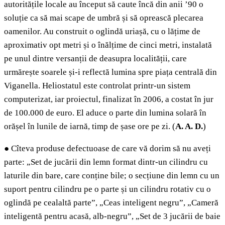
autoritățile locale au început să caute încă din anii ’90 o
soluție ca să mai scape de umbră și să oprească plecarea
oamenilor. Au construit o oglindă uriașă, cu o lățime de
aproximativ opt metri și o înălțime de cinci metri, instalată
pe unul dintre versanții de deasupra localității, care
urmărește soarele și-i reflectă lumina spre piața centrală din
Viganella. Heliostatul este controlat printr-un sistem
computerizat, iar proiectul, finalizat în 2006, a costat în jur
de 100.000 de euro. El aduce o parte din lumina solară în
orășel în lunile de iarnă, timp de șase ore pe zi. (
A.
A. D.
)
●
Cîteva produse defectuoase de care vă dorim să nu aveți
parte: „Set de jucării din lemn format dintr-un cilindru cu
laturile din bare, care conține bile; o secțiune din lemn cu un
suport pentru cilindru pe o parte și un cilindru rotativ cu o
oglindă pe cealaltă parte”, „Ceas inteligent negru”, „Cameră
inteligentă pentru acasă, alb-negru”, „Set de 3 jucării de baie