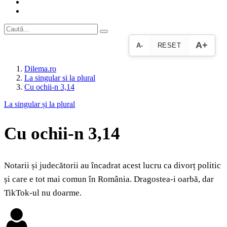
A+
A-
RESET
Dilema.ro
La singular si la plural
Cu ochii‑n 3,14
La singular și la plural
Cu ochii‑n 3,14
Notarii și judecătorii au încadrat acest lucru ca divorț politic
și care e tot mai comun în România. Dragostea-i oarbă, dar
TikTok-ul nu doarme.