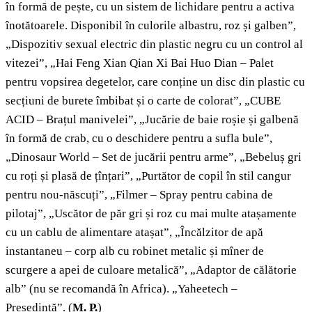
în formă de pește, cu un sistem de lichidare pentru a activa
înotătoarele. Disponibil în culorile albastru, roz și galben”,
„Dispozitiv sexual electric din plastic negru cu un control al
vitezei”, „Hai Feng Xian Qian Xi Bai Huo Dian – Palet
pentru vopsirea degetelor, care conține un disc din plastic cu
secțiuni de burete îmbibat și o carte de colorat”, „CUBE
ACID – Brațul manivelei”, „Jucărie de baie roșie și galbenă
în formă de crab, cu o deschidere pentru a sufla bule”,
„Dinosaur World – Set de jucării pentru arme”, „Bebeluș gri
cu roți și plasă de țînțari”, „Purtător de copil în stil cangur
pentru nou-născuți”, „Filmer – Spray pentru cabina de
pilotaj”, „Uscător de păr gri și roz cu mai multe atașamente
cu un cablu de alimentare atașat”, „Încălzitor de apă
instantaneu – corp alb cu robinet metalic și mîner de
scurgere a apei de culoare metalică”, „Adaptor de călătorie
alb” (nu se recomandă în Africa). „Yaheetech –
Președintă”.
(
M. P.
)