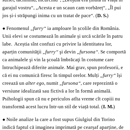
garajul vostru“, „Acesta e un scaun cam vorbăreț“, „Îl pui
jos și-i străpungi inima cu un tratat de pace“. (
D. S.
)
●
Fenomenul
„furry“
ia amploare în școlile din România.
Unii elevi se costumează în animale și urcă scările în patru
labe. Aceștia sînt confuzi cu privire la identitatea lor,
aparțin comunităţii
„furry“
şi devin
„fursona“
. Se comportă
ca animalele şi vin la şcoală îmbrăcaţi în costume care
întruchipează diferite animale. Mai grav, spun profesorii, e
că ei nu comunică firesc în timpul orelor. Mulți
„furry“
își
creează un
alter ego
, numit
„fursona“
, care reprezintă o
versiune idealizată sau fictivă a lor în formă animală.
Psihologii spun că nu e periculos atîta vreme cît copiii nu
transformă acest lucru într-un stil de viață total. (
I. M.
)
●
Noile analize la care a fost supus Giulgiul din Torino
indică faptul că imaginea imprimată pe cearșaf aparține, de