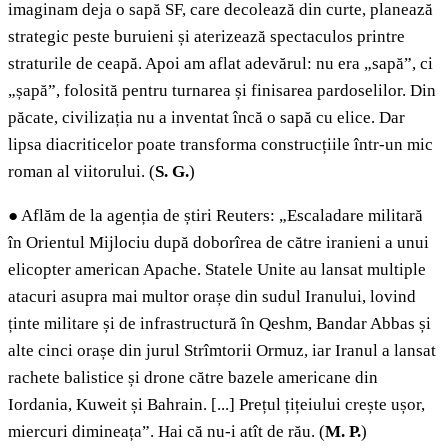
imaginam deja o sapă SF, care decolează din curte, planează
strategic peste buruieni și aterizează spectaculos printre
straturile de ceapă. Apoi am aflat adevărul: nu era „sapă”, ci
„șapă”, folosită pentru turnarea și finisarea pardoselilor. Din
păcate, civilizația nu a inventat încă o sapă cu elice. Dar
lipsa diacriticelor poate transforma construcțiile într-un mic
roman al viitorului. (
S. G.
)
●
Aflăm de la agenția de știri Reuters: „Escaladare militară
în Orientul Mijlociu după doborîrea de către iranieni a unui
elicopter american Apache. Statele Unite au lansat multiple
atacuri asupra mai multor orașe din sudul Iranului, lovind
ținte militare și de infrastructură în Qeshm, Bandar Abbas și
alte cinci orașe din jurul Strîmtorii Ormuz, iar Iranul a lansat
rachete balistice și drone către bazele americane din
Iordania, Kuweit și Bahrain. [...] Prețul țițeiului crește ușor,
miercuri dimineața”. Hai că nu-i atît de rău.
(
M. P.
)