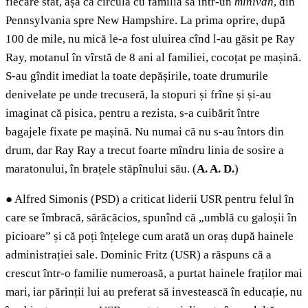
fiecare stat, așa că circula cu familia sa într-un
minivan
, din
Pennsylvania spre New Hampshire. La prima oprire, după
100 de mile, nu mică le-a fost uluirea cînd l-au găsit pe Ray
Ray, motanul în vîrstă de 8 ani al familiei, cocoțat pe mașină.
S-au gîndit imediat la toate depășirile, toate drumurile
denivelate pe unde trecuseră, la stopuri și frîne și și-au
imaginat că pisica, pentru a rezista, s-a cuibărit între
bagajele fixate pe mașină. Nu numai că nu s-au întors din
drum, dar Ray Ray a trecut foarte mîndru linia de sosire a
maratonului, în brațele stăpînului său. (
A. A. D.
)
●
Alfred Simonis (PSD) a criticat liderii USR pentru felul în
care se îmbracă, sărăcăcios, spunînd că „umblă cu galoșii în
picioare” și că poți înțelege cum arată un oraș după hainele
administrației sale. Dominic Fritz (USR) a răspuns că a
crescut într-o familie numeroasă, a purtat hainele fraților mai
mari, iar părinții lui au preferat să investească în educație, nu