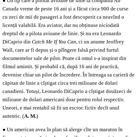
●
Un tip care a pilotat avioane de linie la compania Air
Canada vreme de peste 16 ani și a făcut circa 900 de curse
cu zeci de mii de pasageri a fost descoperit ca neavînd o
licență valabilă. Era aviator, dar nu obținuse niciodată
dreptul de a pilota avioane de linie. Și nu era Leonardo
DiCaprio din
Catch Me If You Can
, ci un anume Jeoffrey
Wall, care ar fi depus și o plîngere falsă privind furtul
documentelor sale de pilot. Poate că omul s-a inspirat din
filmul amintit. Și probabil că, după 16 ani de practică,
devenise chiar un pilot de încredere. În întreaga sa carieră de
căpitan de linie a cîștigat circa trei milioane de dolari
canadieni. Totuși, Leonardo DiCaprio a cîștigat douăzeci de
milioane de dolari americani doar pentru rolul respectiv.
Uneori, e mai rentabil să fii un escroc fictiv decît unul
autentic. (
A. M.
)
●
Un american avea în plan să alerge cîte un maraton în