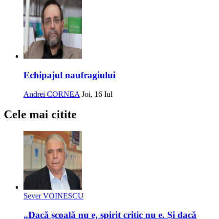
Echipajul naufragiului
Andrei CORNEA
Joi, 16 Iul
Cele mai citite
Sever VOINESCU
„Dacă școală nu e, spirit critic nu e. Și dacă