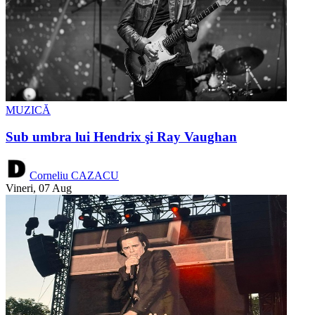
MUZICĂ
Sub umbra lui Hendrix şi Ray Vaughan
Corneliu CAZACU
Vineri, 07 Aug