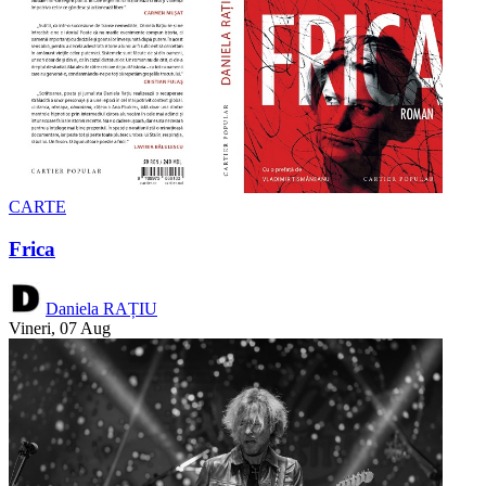
CARTE
Frica
Daniela RAȚIU
Vineri, 07 Aug