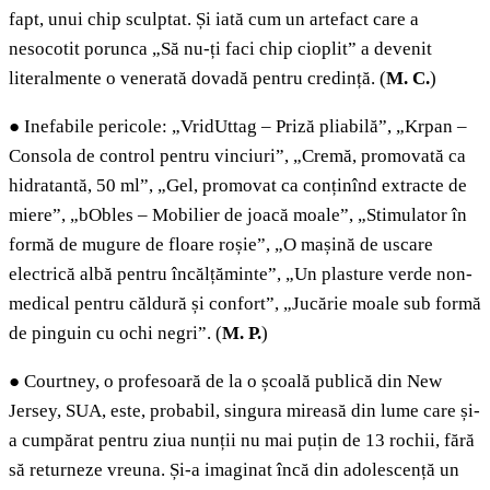
fapt, unui chip sculptat. Și iată cum un artefact care a
nesocotit porunca „Să nu-ți faci chip cioplit” a devenit
literalmente o venerată dovadă pentru credință. (
M. C.
)
●
Inefabile pericole: „VridUttag – Priză pliabilă”, „Krpan –
Consola de control pentru vinciuri”, „Cremă, promovată ca
hidratantă, 50 ml”, „Gel, promovat ca conținînd extracte de
miere”, „bObles – Mobilier de joacă moale”, „Stimulator în
formă de mugure de floare roșie”, „O mașină de uscare
electrică albă pentru încălțăminte”, „Un plasture verde non-
medical pentru căldură și confort”, „Jucărie moale sub formă
de pinguin cu ochi negri”.
(
M. P.
)
●
Courtney, o profesoară de la o școală publică din New
Jersey, SUA, este, probabil, singura mireasă din lume care și-
a cumpărat pentru ziua nunții nu mai puțin de 13 rochii, fără
să returneze vreuna. Și-a imaginat încă din adolescență un