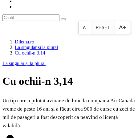
A+
A-
RESET
Dilema.ro
La singular si la plural
Cu ochii‑n 3,14
La singular și la plural
Cu ochii‑n 3,14
Un tip care a pilotat avioane de linie la compania Air Canada
vreme de peste 16 ani și a făcut circa 900 de curse cu zeci de
mii de pasageri a fost descoperit ca neavînd o licență
valabilă.