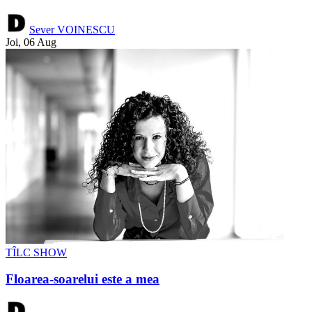
Sever VOINESCU
Joi, 06 Aug
TÎLC SHOW
Floarea-soarelui este a mea