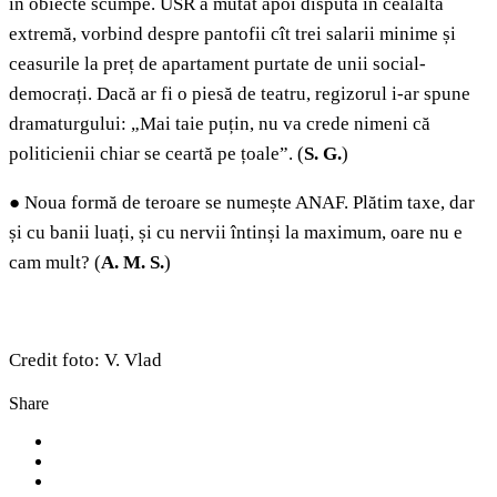
în obiecte scumpe. USR a mutat apoi disputa în cealaltă
extremă, vorbind despre pantofii cît trei salarii minime și
ceasurile la preț de apartament purtate de unii social-
democrați. Dacă ar fi o piesă de teatru, regizorul i-ar spune
dramaturgului: „Mai taie puțin, nu va crede nimeni că
politicienii chiar se ceartă pe țoale”. (
S. G.
)
●
Noua formă de teroare se numește ANAF. Plătim taxe, dar
și cu banii luați, și cu nervii întinși la maximum, oare nu e
cam mult? (
A. M. S.
)
Credit foto: V. Vlad
Share