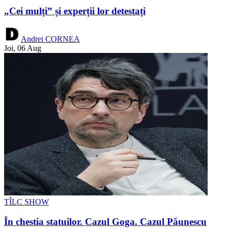
„Cei mulți” și experții lor detestați
Andrei CORNEA
Joi, 06 Aug
TÎLC SHOW
În chestia statuilor. Cazul Goga. Cazul Păunescu