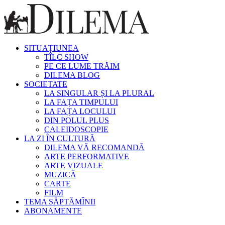
SITUAȚIUNEA
TÎLC SHOW
PE CE LUME TRĂIM
DILEMA BLOG
SOCIETATE
LA SINGULAR ȘI LA PLURAL
LA FAȚA TIMPULUI
LA FAȚA LOCULUI
DIN POLUL PLUS
CALEIDOSCOPIE
LA ZI ÎN CULTURĂ
DILEMA VĂ RECOMANDĂ
ARTE PERFORMATIVE
ARTE VIZUALE
MUZICĂ
CARTE
FILM
TEMA SĂPTĂMÎNII
ABONAMENTE