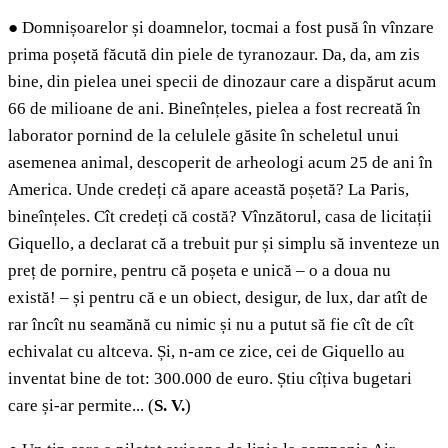
●
Domnișoarelor și doamnelor, tocmai a fost pusă în vînzare
prima poșetă făcută din piele de tyranozaur. Da, da, am zis
bine, din pielea unei specii de dinozaur care a dispărut acum
66 de milioane de ani. Bineînțeles, pielea a fost recreată în
laborator pornind de la celulele găsite în scheletul unui
asemenea animal, descoperit de arheologi acum 25 de ani în
America. Unde credeți că apare această poșetă? La Paris,
bineînțeles. Cît credeți că costă? Vînzătorul, casa de licitații
Giquello, a declarat că a trebuit pur și simplu să inventeze un
preț de pornire, pentru că poșeta e unică – o a doua nu
există! – și pentru că e un obiect, desigur, de lux, dar atît de
rar încît nu seamănă cu nimic și nu a putut să fie cît de cît
echivalat cu altceva. Și, n-am ce zice, cei de Giquello au
inventat bine de tot: 300.000 de euro. Știu cîțiva bugetari
care și-ar permite... (
S. V.
)