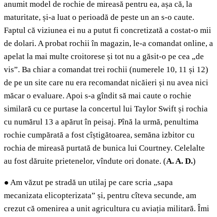
anumit model de rochie de mireasă pentru ea, așa că, la
maturitate, și-a luat o perioadă de peste un an s-o caute.
Faptul că viziunea ei nu a putut fi concretizată a costat-o mii
de dolari. A probat rochii în magazin, le-a comandat online, a
apelat la mai multe croitorese și tot nu a găsit-o pe cea „de
vis”. Ba chiar a comandat trei rochii (numerele 10, 11 și 12)
de pe un site care nu era recomandat nicăieri și nu avea nici
măcar o evaluare. Apoi s-a gîndit să mai caute o rochie
similară cu ce purtase la concertul lui Taylor Swift și rochia
cu numărul 13 a apărut în peisaj. Pînă la urmă, penultima
rochie cumpărată a fost cîștigătoarea, semăna izbitor cu
rochia de mireasă purtată de bunica lui Courtney. Celelalte
au fost dăruite prietenelor, vîndute ori donate. (
A. A. D.
)
●
Am văzut pe stradă un utilaj pe care scria „sapa
mecanizata elicopterizata” și, pentru cîteva secunde, am
crezut că omenirea a unit agricultura cu aviația militară. Îmi