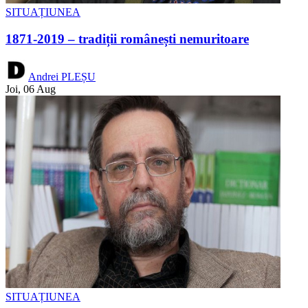
SITUAȚIUNEA
1871-2019 – tradiții românești nemuritoare
Andrei PLEȘU
Joi, 06 Aug
SITUAȚIUNEA