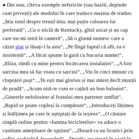
●
Din nou, cîteva exemple nefericite (sau hazlii, depinde
cum privești) ale modului în care traduce mașina de tradus:
„Știu totul despre trenul ăsta, mai puțin culoarea lui
preferată“, „Cu o sticlă de Kentucky, gîtul uscat și un cap
care nu-mi intră în cameră“, „Să o glumă numesc care a
căzut
plat
și lăsați-l la asta“, „Pe lîngă faptul că alb, ea e
insistentă“, „A făcut spume la gură cu bucuria mamei“,
„Eliza, rămîi cu mine pentru încărcarea instalației“, „A fost
sarcina mea să fac roata cu sarcini“, „Vin în cinci minute cu
clopoțeii puși“, „Tu ești mai glorios și mai măreț decît munții
de pradă“, „Acum uită-te cum se cațără un bun balonist“,
„Ginerele nefolositor al fostului meu partener umflat“,
„Rapid se poate copleși la cumpărare“, „Introduceți lățimea
și înălțimea pe care le așteptați de la ieșirea“, „O căutare
simplă online pentru «lumina bicicletelor» va aduce o
cantitate amețitoare de opțiuni“, „Zboară ca un licurici prin
suflet, tachinînd, încurcînd“, „Drojdia era ținută în viață în