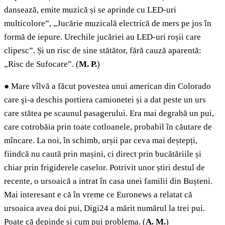
dansează, emite muzică și se aprinde cu LED-uri
multicolore”, „Jucărie muzicală electrică de mers pe jos în
formă de iepure. Urechile jucăriei au LED-uri roșii care
clipesc”. Și un risc de sine stătător, fără cauză aparentă:
„Risc de Sufocare”. (
M. P.
)
●
Mare vîlvă a făcut povestea unui american din Colorado
care şi-a deschis portiera camionetei și a dat peste un urs
care stătea pe scaunul pasagerului. Era mai degrabă un pui,
care cotrobăia prin toate cotloanele, probabil în căutare de
mîncare. La noi, în schimb, urșii par ceva mai deștepți,
fiindcă nu caută prin mașini, ci direct prin bucătăriile și
chiar prin frigiderele caselor. Potrivit unor știri destul de
recente, o ursoaică a intrat în casa unei familii din Bușteni.
Mai interesant e că în vreme ce Euronews a relatat că
ursoaica avea doi pui, Digi24 a mărit numărul la trei pui.
Poate că depinde și cum pui problema. (
A. M.
)