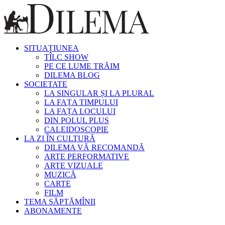
SITUAȚIUNEA
TÎLC SHOW
PE CE LUME TRĂIM
DILEMA BLOG
SOCIETATE
LA SINGULAR ȘI LA PLURAL
LA FAȚA TIMPULUI
LA FAȚA LOCULUI
DIN POLUL PLUS
CALEIDOSCOPIE
LA ZI ÎN CULTURĂ
DILEMA VĂ RECOMANDĂ
ARTE PERFORMATIVE
ARTE VIZUALE
MUZICĂ
CARTE
FILM
TEMA SĂPTĂMÎNII
ABONAMENTE