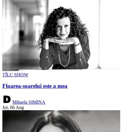
TÎLC SHOW
Floarea-soarelui este a mea
Mihaela SIMINA
Joi, 06 Aug