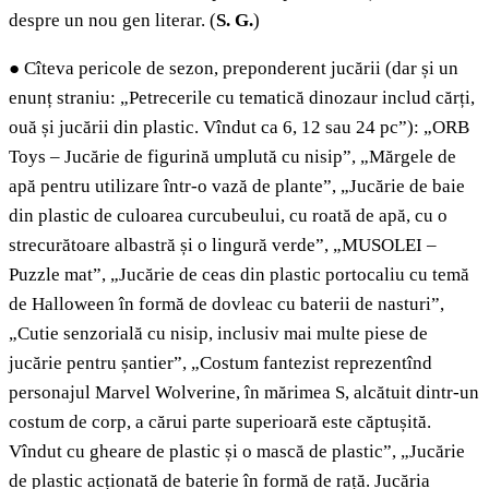
despre un nou gen literar. (
S. G.
)
●
Cîteva pericole de sezon, preponderent jucării (dar și un
enunț straniu: „Petrecerile cu tematică dinozaur includ cărți,
ouă și jucării din plastic. Vîndut ca 6, 12 sau 24 pc”): „ORB
Toys – Jucărie de figurină umplută cu nisip”, „Mărgele de
apă pentru utilizare într-o vază de plante”, „Jucărie de baie
din plastic de culoarea curcubeului, cu roată de apă, cu o
strecurătoare albastră și o lingură verde”, „MUSOLEI –
Puzzle mat”, „Jucărie de ceas din plastic portocaliu cu temă
de Halloween în formă de dovleac cu baterii de nasturi”,
„Cutie senzorială cu nisip, inclusiv mai multe piese de
jucărie pentru șantier”, „Costum fantezist reprezentînd
personajul Marvel Wolverine, în mărimea S, alcătuit dintr-un
costum de corp, a cărui parte superioară este căptușită.
Vîndut cu gheare de plastic și o mască de plastic”, „Jucărie
de plastic acționată de baterie în formă de rață. Jucăria