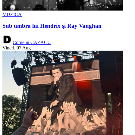
MUZICĂ
Sub umbra lui Hendrix şi Ray Vaughan
Corneliu CAZACU
Vineri, 07 Aug