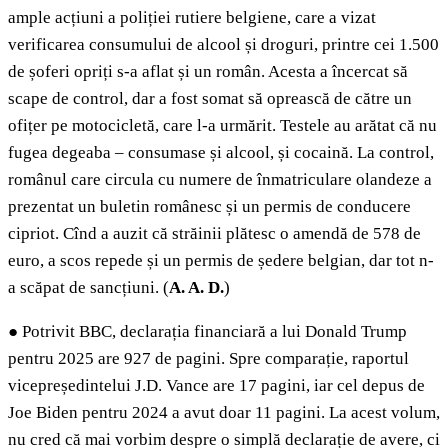
ample acțiuni a poliției rutiere belgiene, care a vizat
verificarea consumului de alcool și droguri, printre cei 1.500
de șoferi opriți s-a aflat și un român. Acesta a încercat să
scape de control, dar a fost somat să oprească de către un
ofițer pe motocicletă, care l-a urmărit. Testele au arătat că nu
fugea degeaba – consumase și alcool, și cocaină. La control,
românul care circula cu numere de înmatriculare olandeze a
prezentat un buletin românesc și un permis de conducere
cipriot. Cînd a auzit că străinii plătesc o amendă de 578 de
euro, a scos repede și un permis de ședere belgian, dar tot n-
a scăpat de sancțiuni. (
A.
A. D.
)
●
Potrivit BBC, declarația financiară a lui Donald Trump
pentru 2025 are 927 de pagini. Spre comparație, raportul
vicepreședintelui J.D. Vance are 17 pagini, iar cel depus de
Joe Biden pentru 2024 a avut doar 11 pagini. La acest volum,
nu cred că mai vorbim despre o simplă declarație de avere, ci