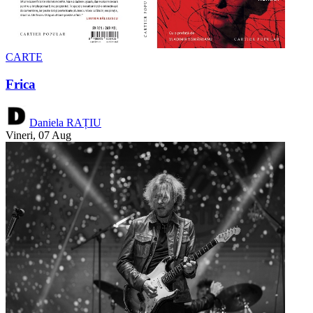
CARTE
Frica
Daniela RAȚIU
Vineri, 07 Aug