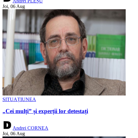
Andrei PLEȘU
Joi, 06 Aug
SITUAȚIUNEA
„Cei mulți” și experții lor detestați
Andrei CORNEA
Joi, 06 Aug