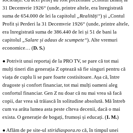
31 Decemvrie 1926“ (unde, printre altele, era înregistrată
suma de 654.000 de lei la capitolul
„Realități“
) și „Contul
Profit și Perderi la 31 Decemvrie 1926“ (unde, printre altele,
era înregistrată suma de 386.440 de lei și 51 de bani la
capitolul
„Salare și adaus de scumpete“
). Alte vremuri
economice… (
D. S.
)
●
Potrivit unui reportaj de la PRO TV, se pare că tot mai
mulți tineri din generația Z optează să fie singuri pentru că
viața de cuplu li se pare foarte costisitoare. Așa că, între
dragoste și confort financiar, tot mai mulți oameni aleg
confortul financiar. Gen Z nu doar că nu mai vrea să facă
copii, dar vrea să trăiască în solitudine absolută. Mă întreb
cum va arăta lumea asta peste cîteva decenii, dacă o mai
exista. O generație de bogați, frumoși și educați. (
I. M.
)
●
Aflăm de pe site-ul
stiridiaspora.ro
că, în timpul unei