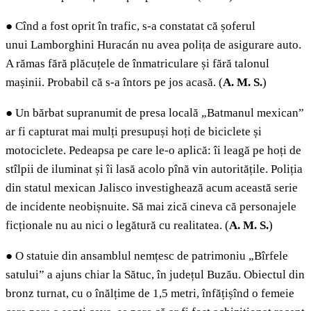
●
Cînd a fost oprit în trafic, s-a constatat că șoferul
unui Lamborghini Huracán nu avea polița de asigurare auto.
A rămas fără plăcuțele de înmatriculare și fără talonul
mașinii. Probabil că s-a întors pe jos acasă. (
A. M. S.
)
●
Un bărbat supranumit de presa locală „Batmanul mexican”
ar fi capturat mai mulți presupuși hoți de biciclete și
motociclete. Pedeapsa pe care le-o aplică: îi leagă pe hoți de
stîlpii de iluminat și îi lasă acolo pînă vin autoritățile. Poliția
din statul mexican Jalisco investighează acum această serie
de incidente neobișnuite. Să mai zică cineva că personajele
ficționale nu au nici o legătură cu realitatea. (
A. M. S.
)
●
O statuie din ansamblul nemțesc de patrimoniu „Bîrfele
satului” a ajuns chiar la Sătuc, în județul Buzău. Obiectul din
bronz turnat, cu o înălțime de 1,5 metri, înfățișînd o femeie