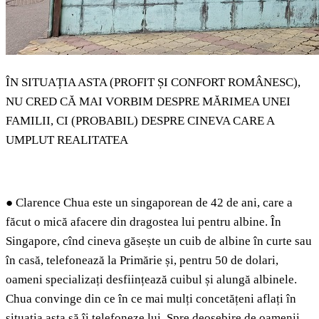
ÎN SITUAȚIA ASTA (PROFIT ȘI CONFORT ROMÂNESC),
NU CRED CĂ MAI VORBIM DESPRE MĂRIMEA UNEI
FAMILII, CI (PROBABIL) DESPRE CINEVA CARE A
UMPLUT REALITATEA
●
Clarence Chua este un singaporean de 42 de ani, care a
făcut o mică afacere din dragostea lui pentru albine. În
Singapore, cînd cineva găsește un cuib de albine în curte sau
în casă, telefonează la Primărie și, pentru 50 de dolari,
oameni specializați desființează cuibul și alungă albinele.
Chua convinge din ce în ce mai mulți concetățeni aflați în
situația asta să îi telefoneze lui. Spre deosebire de oamenii