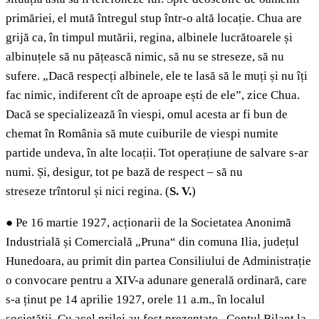
primăriei, el mută întregul stup într-o altă locație. Chua are
grijă ca, în timpul mutării, regina, albinele lucrătoarele și
albinuțele să nu pățească nimic, să nu se streseze, să nu
sufere. „Dacă respecți albinele, ele te lasă să le muți și nu îți
fac nimic, indiferent cît de aproape ești de ele”, zice Chua.
Dacă se specializează în viespi, omul acesta ar fi bun de
chemat în România să mute cuiburile de viespi numite
partide undeva, în alte locații. Tot operațiune de salvare s-ar
numi. Și, desigur, tot pe bază de respect – să nu
streseze trîntorul și nici regina. (
S. V.
)
●
Pe 16 martie 1927, acționarii de la Societatea Anonimă
Industrială și Comercială „Pruna“ din comuna Ilia, județul
Hunedoara, au primit din partea Consiliului de Administrație
o convocare pentru a XIV-a adunare generală ordinară, care
s-a ținut pe 14 aprilie 1927, orele 11 a.m., în localul
societății. Cu acel prilej au fost prezentate „Contul Bilanț la