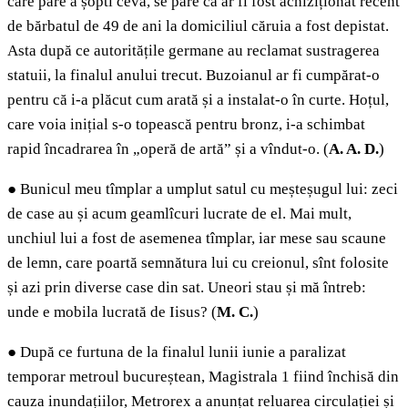
care pare a șopti ceva, se pare că ar fi fost achiziționat recent
de bărbatul de 49 de ani la domiciliul căruia a fost depistat.
Asta după ce autoritățile germane au reclamat sustragerea
statuii, la finalul anului trecut. Buzoianul ar fi cumpărat-o
pentru că i-a plăcut cum arată și a instalat-o în curte. Hoțul,
care voia inițial s-o topească pentru bronz, i-a schimbat
rapid încadrarea în „operă de artă” și a vîndut-o. (
A.
A. D.
)
●
Bunicul meu tîmplar a umplut satul cu meșteșugul lui: zeci
de case au și acum geamlîcuri lucrate de el. Mai mult,
unchiul lui a fost de asemenea tîmplar, iar mese sau scaune
de lemn, care poartă semnătura lui cu creionul, sînt folosite
și azi prin diverse case din sat. Uneori stau și mă întreb:
unde e mobila lucrată de Iisus? (
M. C.
)
●
După ce furtuna de la finalul lunii iunie a paralizat
temporar metroul bucureștean, Magistrala 1 fiind închisă din
cauza inundațiilor, Metrorex a anunțat reluarea circulației și