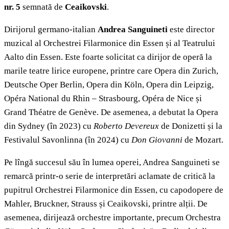
nr. 5
semnată de
Ceaikovski
.
Dirijorul germano-italian
Andrea Sanguineti
este director
muzical al Orchestrei Filarmonice din Essen și al Teatrului
Aalto din Essen. Este foarte solicitat ca dirijor de operă la
marile teatre lirice europene, printre care Opera din Zurich,
Deutsche Oper Berlin, Opera din Köln, Opera din Leipzig,
Opéra National du Rhin – Strasbourg, Opéra de Nice și
Grand Théatre de Genève. De asemenea, a debutat la Opera
din Sydney (în 2023) cu
Roberto Devereux
de Donizetti și la
Festivalul Savonlinna (în 2024) cu
Don Giovanni
de Mozart.
Pe lîngă succesul său în lumea operei, Andrea Sanguineti se
remarcă printr-o serie de interpretări aclamate de critică la
pupitrul Orchestrei Filarmonice din Essen, cu capodopere de
Mahler, Bruckner, Strauss și Ceaikovski, printre alții. De
asemenea, dirijează orchestre importante, precum Orchestra