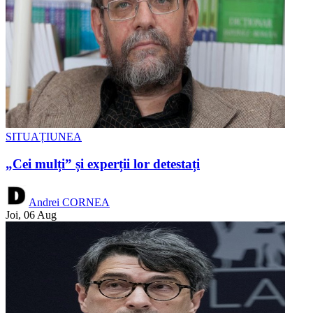
SITUAȚIUNEA
„Cei mulți” și experții lor detestați
Andrei CORNEA
Joi, 06 Aug