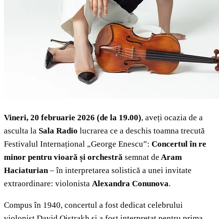
Vineri, 20 februarie 2026 (de la 19.00)
, aveți ocazia de a
asculta la
Sala Radio
lucrarea ce a deschis toamna trecută
Festivalul Internațional „George Enescu”:
Concertul în re
minor pentru vioară și orchestră
semnat de
Aram
Haciaturian
– în interpretarea solistică a unei invitate
extraordinare: violonista
Alexandra Conunova
.
Compus în 1940, concertul a fost dedicat celebrului
violonist David Oistrakh și a fost interpretat pentru prima