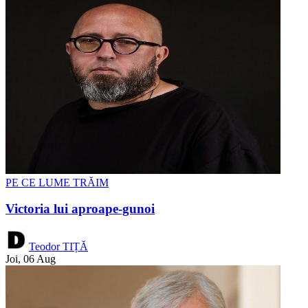
PE CE LUME TRĂIM
Victoria lui aproape-gunoi
Teodor TIȚĂ
Joi, 06 Aug