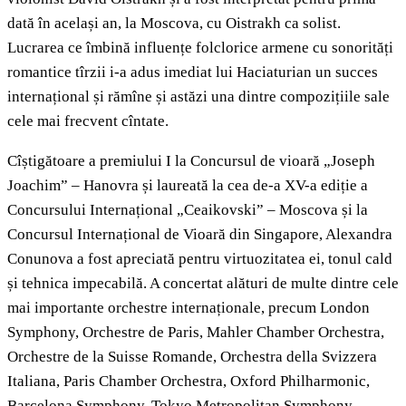
dată în același an, la Moscova, cu Oistrakh ca solist.
Lucrarea ce îmbină influențe folclorice armene cu sonorități
romantice tîrzii i-a adus imediat lui Haciaturian un succes
internațional
și rămîne și astăzi una dintre compozițiile sale
cele mai frecvent cîntate.
Cîștigătoare a premiului I la Concursul de vioară „Joseph
Joachim” – Hanovra și laureată la cea de-a XV-a ediție a
Concursului Internațional „Ceaikovski” – Moscova și la
Concursul Internațional de Vioară din Singapore, Alexandra
Conunova a fost apreciată pentru virtuozitatea ei, tonul cald
și tehnica impecabilă. A concertat alături de multe dintre cele
mai importante orchestre internaționale, precum London
Symphony, Orchestre de Paris, Mahler Chamber Orchestra,
Orchestre de la Suisse Romande, Orchestra della Svizzera
Italiana, Paris Chamber Orchestra, Oxford Philharmonic,
Barcelona Symphony, Tokyo Metropolitan Symphony