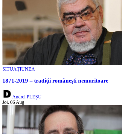
SITUAȚIUNEA
1871-2019 – tradiții românești nemuritoare
Andrei PLEȘU
Joi, 06 Aug