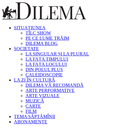
SITUAȚIUNEA
TÎLC SHOW
PE CE LUME TRĂIM
DILEMA BLOG
SOCIETATE
LA SINGULAR ȘI LA PLURAL
LA FAȚA TIMPULUI
LA FAȚA LOCULUI
DIN POLUL PLUS
CALEIDOSCOPIE
LA ZI ÎN CULTURĂ
DILEMA VĂ RECOMANDĂ
ARTE PERFORMATIVE
ARTE VIZUALE
MUZICĂ
CARTE
FILM
TEMA SĂPTĂMÎNII
ABONAMENTE