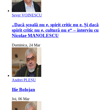
Sever VOINESCU
„Dacă școală nu e, spirit critic nu e. Și dacă
spirit critic nu e, cultură nu e“ – interviu cu
Nicolae MANOLESCU
Duminica, 24 Mar
Andrei PLEȘU
Ilie Bolojan
Joi, 06 Mar