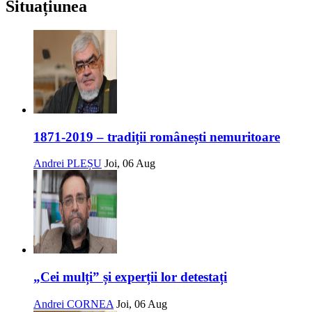
Situațiunea
1871-2019 – tradiții românești nemuritoare
Andrei PLEȘU
Joi, 06 Aug
„Cei mulți” și experții lor detestați
Andrei CORNEA
Joi, 06 Aug