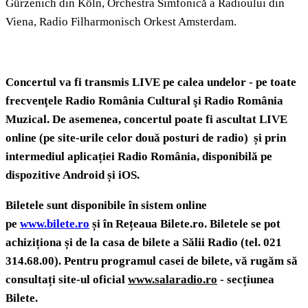
Gürzenich din Köln, Orchestra Simfonică a Radioului din
Viena, Radio Filharmonisch Orkest Amsterdam.
Concertul va fi transmis LIVE pe calea undelor - pe toate
frecvenţele Radio România Cultural şi Radio România
Muzical. De asemenea, concertul poate fi ascultat LIVE
online (pe site-urile
celor două posturi de radio) și prin
intermediul aplicației Radio România, disponibilă pe
dispozitive Android și iOS.
Biletele sunt disponibile în sistem online
pe
www.bilete.ro
și în Rețeaua Bilete.ro.
Biletele se pot
achiziționa și de la casa de bilete a Sălii Radio (tel. 021
314.68.00). Pentru programul casei de bilete, vă rugăm să
consultați site-ul oficial
www.salaradio.ro
- secțiunea
Bilete.