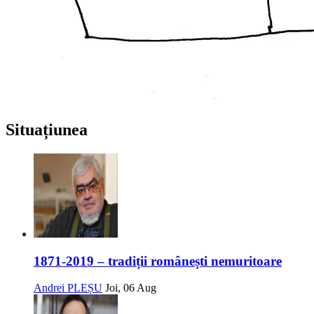
Situațiunea
1871-2019 – tradiții românești nemuritoare
Andrei PLEȘU
Joi, 06 Aug