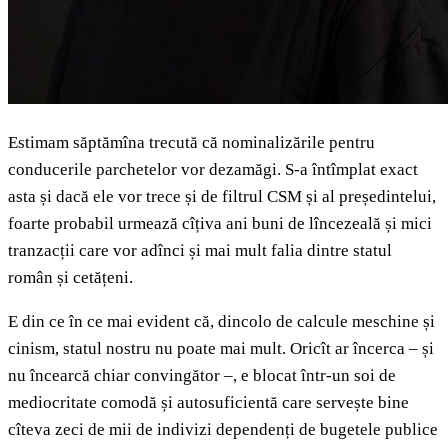
Estimam săptămîna trecută că nominalizările pentru
conducerile parchetelor vor dezamăgi. S-a întîmplat exact
asta și dacă ele vor trece și de filtrul CSM și al președintelui,
foarte probabil urmează cîțiva ani buni de lîncezeală și mici
tranzacții care vor adînci și mai mult falia dintre statul
român și cetățeni.
E din ce în ce mai evident că, dincolo de calcule meschine și
cinism, statul nostru nu poate mai mult. Oricît ar încerca – și
nu încearcă chiar convingător –, e blocat într-un soi de
mediocritate comodă și autosuficientă care servește bine
cîteva zeci de mii de indivizi dependenți de bugetele publice