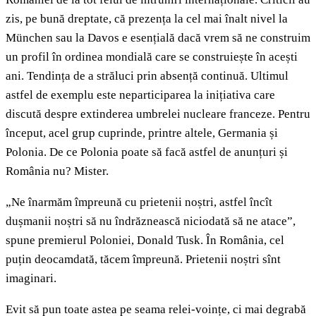
zis, pe bună dreptate, că prezența la cel mai înalt nivel la
München sau la Davos e esențială dacă vrem să ne construim
un profil în ordinea mondială care se construiește în acești
ani. Tendința de a străluci prin absență continuă. Ultimul
astfel de exemplu este neparticiparea la inițiativa care
discută despre extinderea umbrelei nucleare franceze. Pentru
început, acel grup cuprinde, printre altele, Germania și
Polonia. De ce Polonia poate să facă astfel de anunțuri și
România nu? Mister.
„Ne înarmăm împreună cu prietenii noștri, astfel încît
dușmanii noștri să nu îndrăznească niciodată să ne atace”,
spune premierul Poloniei, Donald Tusk. În România, cel
puțin deocamdată, tăcem împreună. Prietenii noștri sînt
imaginari.
Evit să pun toate astea pe seama relei-voințe, ci mai degrabă