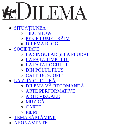
SITUAȚIUNEA
TÎLC SHOW
PE CE LUME TRĂIM
DILEMA BLOG
SOCIETATE
LA SINGULAR ȘI LA PLURAL
LA FAȚA TIMPULUI
LA FAȚA LOCULUI
DIN POLUL PLUS
CALEIDOSCOPIE
LA ZI ÎN CULTURĂ
DILEMA VĂ RECOMANDĂ
ARTE PERFORMATIVE
ARTE VIZUALE
MUZICĂ
CARTE
FILM
TEMA SĂPTĂMÎNII
ABONAMENTE