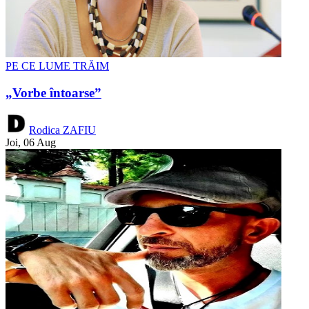
PE CE LUME TRĂIM
„Vorbe întoarse”
Rodica ZAFIU
Joi, 06 Aug