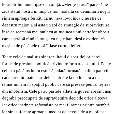
le-aș atribui unei lipse de voință. „Merge și așa” pare să ne
zică statul nostru în timp ce noi, laolaltă cu demnitarii noștri,
sîntem aproape fericiți că nu ne-a lovit încă cine știe ce
dezastru major. E și asta un soi de strategie de supraviețuire,
însă ea seamănă mai mult cu atitudinea unui cartofor obosit
care speră să rămînă totuși cu niște bani deși e evident că
mașina de păcănele o să îl lase curînd lefter.
Toate cele de mai sus sînt rezultatul dispariției oricărei
forme de presiune politică privind reformarea statului. Poate
cel mai păcătos lucru este că, odată formată coaliția panicii
care a reunit toate partidele centriste la un loc, nu a mai
rămas nimeni în spațiul public care să preseze pentru ieșirea
din imobilism. Cele patru partide aflate la guvernare sînt mai
degrabă preocupate de supraviețuire decît de orice altceva.
Iar orice instincte reformiste or mai fi rămas printre membrii
lor sînt sufocate aproape imediat de nevoia de a nu ofensa