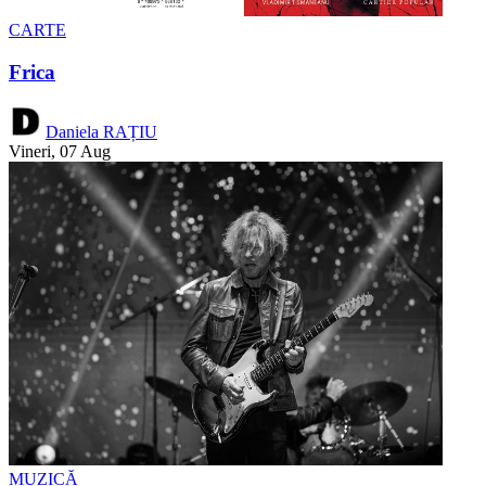
CARTE
Frica
Daniela RAȚIU
Vineri, 07 Aug
MUZICĂ