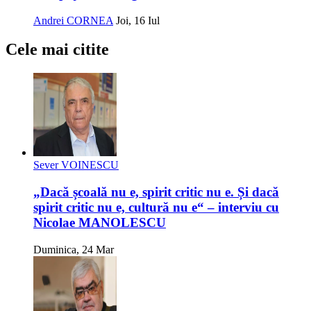
Andrei CORNEA
Joi, 16 Iul
Cele mai citite
Sever VOINESCU
„Dacă școală nu e, spirit critic nu e. Și dacă
spirit critic nu e, cultură nu e“ – interviu cu
Nicolae MANOLESCU
Duminica, 24 Mar