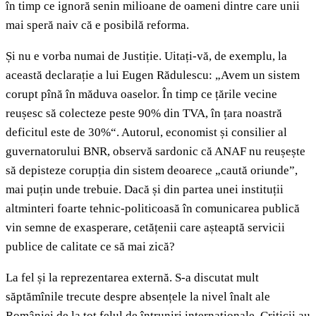
în timp ce ignoră senin milioane de oameni dintre care unii
mai speră naiv că e posibilă reforma.
Și nu e vorba numai de Justiție. Uitați-vă, de exemplu, la
această declarație a lui Eugen Rădulescu: „Avem un sistem
corupt pînă în măduva oaselor. În timp ce țările vecine
reușesc să colecteze peste 90% din TVA, în țara noastră
deficitul este de 30%“. Autorul, economist și consilier al
guvernatorului BNR, observă sardonic că ANAF nu reușește
să depisteze corupția din sistem deoarece „caută oriunde”,
mai puțin unde trebuie. Dacă și din partea unei instituții
altminteri foarte tehnic-politicoasă în comunicarea publică
vin semne de exasperare, cetățenii care așteaptă servicii
publice de calitate ce să mai zică?
La fel și la reprezentarea externă. S-a discutat mult
săptămînile trecute despre absențele la nivel înalt ale
României de la tot felul de întruniri internaționale. Criticii au