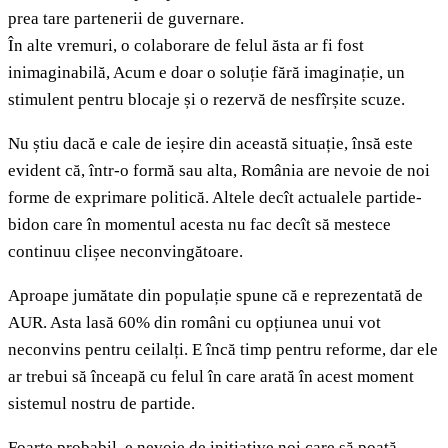
prea tare partenerii de guvernare.
În alte vremuri, o colaborare de felul ăsta ar fi fost
inimaginabilă, Acum e doar o soluție fără imaginație, un
stimulent pentru blocaje și o rezervă de nesfîrșite scuze.
Nu știu dacă e cale de ieșire din această situație, însă este
evident că, într-o formă sau alta, România are nevoie de noi
forme de exprimare politică. Altele decît actualele partide-
bidon care în momentul acesta nu fac decît să mestece
continuu clișee neconvingătoare.
Aproape jumătate din populație spune că e reprezentată de
AUR. Asta lasă 60% din români cu opțiunea unui vot
neconvins pentru ceilalți. E încă timp pentru reforme, dar ele
ar trebui să înceapă cu felul în care arată în acest moment
sistemul nostru de partide.
Foarte probabil, e nevoie de inițiative noi care să poată