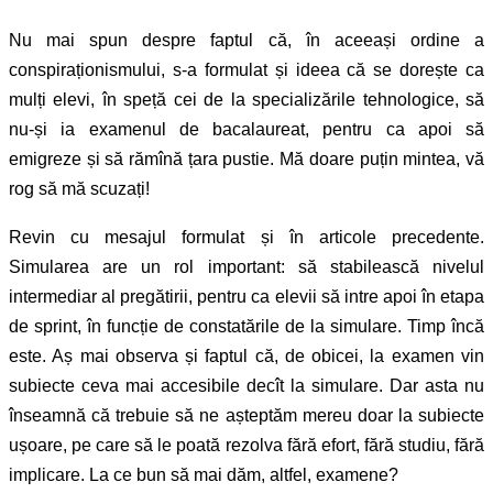
Nu mai spun despre faptul că, în aceeași ordine a
conspiraționismului, s-a formulat și ideea că se dorește ca
mulți elevi, în speță cei de la specializările tehnologice, să
nu-și ia examenul de bacalaureat, pentru ca apoi să
emigreze și să rămînă țara pustie. Mă doare puțin mintea, vă
rog să mă scuzați!
Revin cu mesajul formulat și în articole precedente.
Simularea are un rol important: să stabilească nivelul
intermediar al pregătirii, pentru ca elevii să intre apoi în etapa
de sprint, în funcție de constatările de la simulare. Timp încă
este. Aș mai observa și faptul că, de obicei, la examen vin
subiecte ceva mai accesibile decît la simulare. Dar asta nu
înseamnă că trebuie să ne așteptăm mereu doar la subiecte
ușoare, pe care să le poată rezolva fără efort, fără studiu, fără
implicare. La ce bun să mai dăm, altfel, examene?