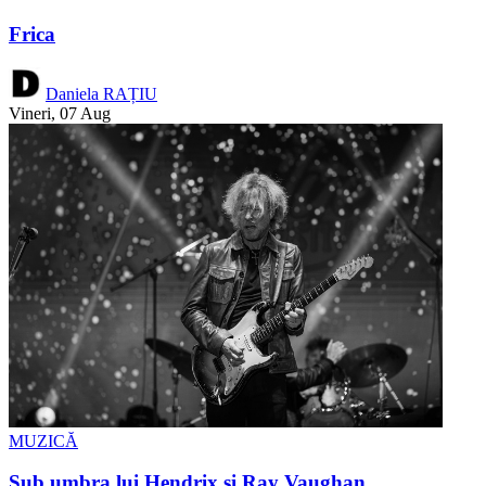
Frica
Daniela RAȚIU
Vineri, 07 Aug
MUZICĂ
Sub umbra lui Hendrix şi Ray Vaughan