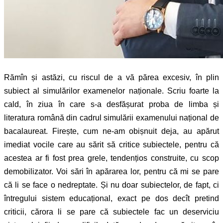
Rămîn și astăzi, cu riscul de a vă părea excesiv, în plin
subiect al simulărilor examenelor naționale. Scriu foarte la
cald, în ziua în care s-a desfășurat proba de limba și
literatura română din cadrul simulării examenului național de
bacalaureat. Firește, cum ne-am obișnuit deja, au apărut
imediat vocile care au sărit să critice subiectele, pentru că
acestea ar fi fost prea grele, tendențios construite, cu scop
demobilizator. Voi sări în apărarea lor, pentru că mi se pare
că li se face o nedreptate. Și nu doar subiectelor, de fapt, ci
întregului sistem educațional, exact pe dos decît pretind
criticii, cărora li se pare că subiectele fac un deserviciu