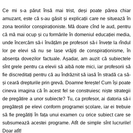
Ce mi s-a părut însă mai trist, deși poate părea chiar
amuzant, este că s-au găsit și explicații care ne situează în
zona teoriilor conspiraționiste. Mă doare cînd le aud, pentru
că mă mai ocup și cu formările în domeniul educației media,
unde încercăm să-i învățăm pe profesori să-i învețe la rîndul
lor pe elevi să nu se lase vrăjiți de conspiraționisme, în
absența dovezilor factuale. Așadar, am auzit că subiectele
sînt grele pentru ca elevii să aibă note mici, iar profesorii să
fie discreditați pentru că au îndrăznit să iasă în stradă ca să-
și ceară drepturile prin grevă. Doamne ferește! Cum își poate
cineva imagina că în acest fel se construiesc niște strategii
de pregătire a unor subiecte? Tu, ca profesor, ai datoria să-i
pregătești pe elevi conform programei școlare, iar ei trebuie
să fie pregătiți în fața unui examen cu orice subiect care se
subsumează acestei programe. Atît de simple sînt lucrurile!
Doar atît!