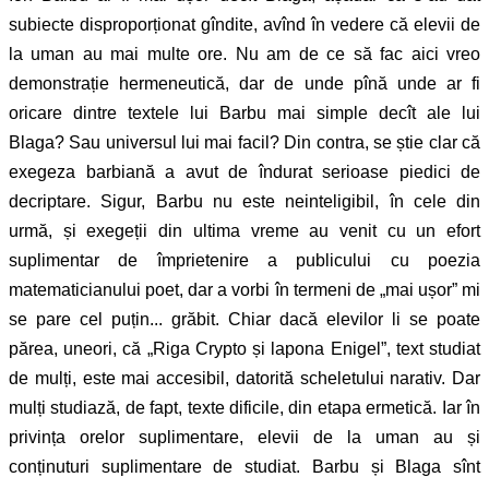
subiecte disproporționat gîndite, avînd în vedere că elevii de
la uman au mai multe ore. Nu am de ce să fac aici vreo
demonstrație hermeneutică, dar de unde pînă unde ar fi
oricare dintre textele lui Barbu mai simple decît ale lui
Blaga? Sau universul lui mai facil? Din contra, se știe clar că
exegeza barbiană a avut de îndurat serioase piedici de
decriptare. Sigur, Barbu nu este neinteligibil, în cele din
urmă, și exegeții din ultima vreme au venit cu un efort
suplimentar de împrietenire a publicului cu poezia
matematicianului poet, dar a vorbi în termeni de „mai ușor” mi
se pare cel puțin... grăbit. Chiar dacă elevilor li se poate
părea, uneori, că „Riga Crypto și lapona Enigel”, text studiat
de mulți, este mai accesibil, datorită scheletului narativ. Dar
mulți studiază, de fapt, texte dificile, din etapa ermetică. Iar în
privința orelor suplimentare, elevii de la uman au și
conținuturi suplimentare de studiat. Barbu și Blaga sînt