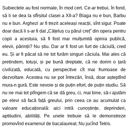
Subiectele au fost normale, în mod cert. Ce-ar trebui, în fond,
să li se dea la sfîrșitul clasei a XII-a? Blaga nu e bun, Barbu
nu e bun. Arghezi ar fi trezit aceleași reacții, sînt sigur. Poate
doar dacă li s-ar fi dat „Cățeluș cu părul creț” din opera pentru
copii a acestuia, să fi fost mai mulțumită opinia publică,
elevii, părinții? Nu știu. Dar ar fi fost un furt de căciulă, cred
eu. Și ar fi păcat să ne tot furăm singuri căciula. Mai ales că
pretindem, totuși, și pe bună dreptate, că ne dorim o țară
civilizată, educată, cu perspective cît mai frumoase de
dezvoltare. Acestea nu se pot întrezări, însă, doar așteptînd
mura-n gură. Este nevoie și de puțin efort, de puțin studiu. Să
nu ne mai tot plîngem că se dă greu, ci, mai bine, să-i ajutăm
pe elevi să facă față greului, prin ceea ce au acumulat ca
valoare educațională: aici intră cunoștințe, deprinderi,
aptitudini, abilități. Pe unele trebuie să le demonstreze
promovînd examenul de bacalaureat. Nu jucînd Tetris.