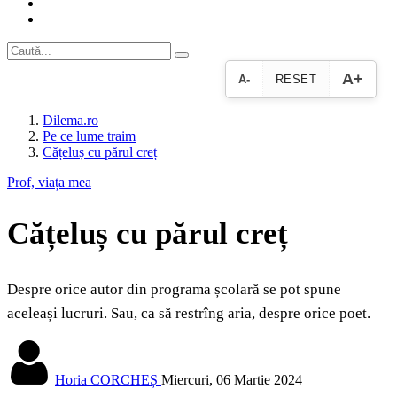
A+
A-
RESET
Dilema.ro
Pe ce lume traim
Cățeluș cu părul creț
Prof, viața mea
Cățeluș cu părul creț
Despre orice autor din programa școlară se pot spune
aceleași lucruri. Sau, ca să restrîng aria, despre orice poet.
Horia CORCHEȘ
Miercuri, 06 Martie 2024