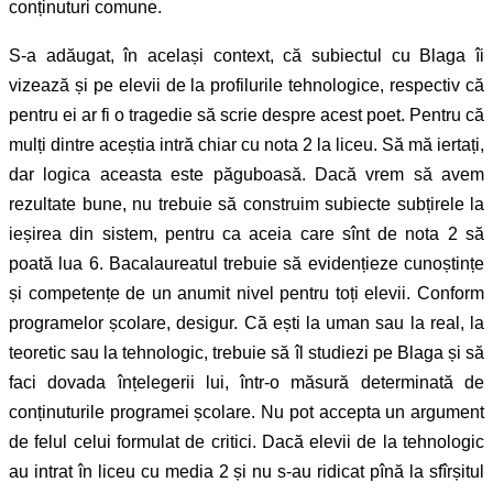
conținuturi comune.
S-a adăugat, în același context, că subiectul cu Blaga îi
vizează și pe elevii de la profilurile tehnologice, respectiv că
pentru ei ar fi o tragedie să scrie despre acest poet. Pentru că
mulți dintre aceștia intră chiar cu nota 2 la liceu. Să mă iertați,
dar logica aceasta este păguboasă. Dacă vrem să avem
rezultate bune, nu trebuie să construim subiecte subțirele la
ieșirea din sistem, pentru ca aceia care sînt de nota 2 să
poată lua 6. Bacalaureatul trebuie să evidențieze cunoștințe
și competențe de un anumit nivel pentru toți elevii. Conform
programelor școlare, desigur. Că ești la uman sau la real, la
teoretic sau la tehnologic, trebuie să îl studiezi pe Blaga și să
faci dovada înțelegerii lui, într-o măsură determinată de
conținuturile programei școlare. Nu pot accepta un argument
de felul celui formulat de critici. Dacă elevii de la tehnologic
au intrat în liceu cu media 2 și nu s-au ridicat pînă la sfîrșitul