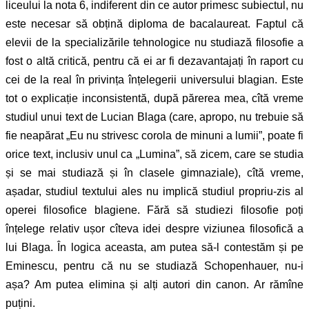
liceului la nota 6, indiferent din ce autor primesc subiectul, nu
este necesar să obțină diploma de bacalaureat. Faptul că
elevii de la specializările tehnologice nu studiază filosofie a
fost o altă critică, pentru că ei ar fi dezavantajați în raport cu
cei de la real în privința înțelegerii universului blagian. Este
tot o explicație inconsistentă, după părerea mea, cîtă vreme
studiul unui text de Lucian Blaga (care, apropo, nu trebuie să
fie neapărat „Eu nu strivesc corola de minuni a lumii”, poate fi
orice text, inclusiv unul ca „Lumina”, să zicem, care se studia
și se mai studiază și în clasele gimnaziale), cîtă vreme,
așadar, studiul textului ales nu implică studiul propriu-zis al
operei filosofice blagiene. Fără să studiezi filosofie poți
înțelege relativ ușor cîteva idei despre viziunea filosofică a
lui Blaga. În logica aceasta, am putea să-l contestăm și pe
Eminescu, pentru că nu se studiază Schopenhauer, nu-i
așa? Am putea elimina și alți autori din canon. Ar rămîne
puțini.