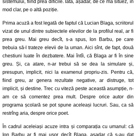
sistemului, fiind prea dificile. Iată, așadar, de ce mă situez, în
mod clar, pe o altă poziție.
Prima acuză a fost legată de faptul că Lucian Blaga, scriitorul
vizat de unul dintre subiectele elevilor de la profilul real, ar fi
prea greu. Mai greu decît, s-a spus, Ion Barbu, pe care
trebuia să-l trateze elevii de la uman. Aici sînt, de fapt, două
chestiuni luate în dezbatere. Mai întîi, că Blaga ar fi în sine
greu. Și, ca atare, n-ar trebui să se dea la simulare și,
presupun, implicit, nici la examenul propriu-zis. Pentru că,
fiind greu, ar genera rezultate negative, ar distruge, tot
implicit, și destine. Trec cu viteză peste această asumpție, n-
am ce să comentez prea mult. Despre orice autor din
programa școlară se pot spune aceleași lucruri. Sau, ca să
restrîng aria, despre orice poet.
În cadrul aceleiași acuze intra și comparația cu umanul: că
Ion Barbu ar fi mai ușor decît Blaga, așadar că s-au dat