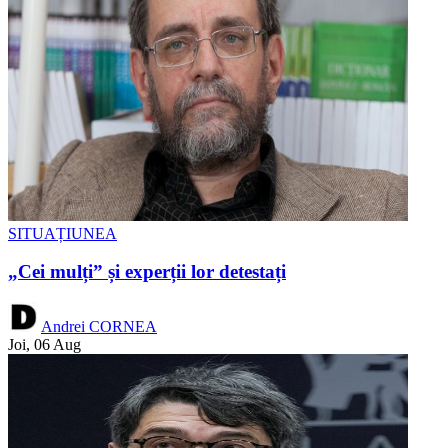
SITUAȚIUNEA
„Cei mulți” și experții lor detestați
Andrei CORNEA
Joi, 06 Aug