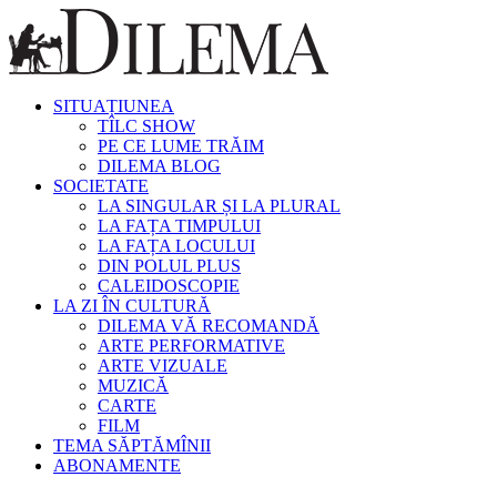
SITUAȚIUNEA
TÎLC SHOW
PE CE LUME TRĂIM
DILEMA BLOG
SOCIETATE
LA SINGULAR ȘI LA PLURAL
LA FAȚA TIMPULUI
LA FAȚA LOCULUI
DIN POLUL PLUS
CALEIDOSCOPIE
LA ZI ÎN CULTURĂ
DILEMA VĂ RECOMANDĂ
ARTE PERFORMATIVE
ARTE VIZUALE
MUZICĂ
CARTE
FILM
TEMA SĂPTĂMÎNII
ABONAMENTE