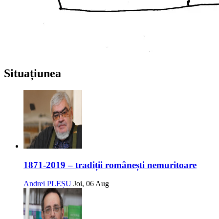
Situațiunea
1871-2019 – tradiții românești nemuritoare
Andrei PLEȘU
Joi, 06 Aug