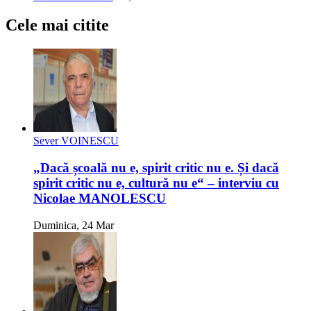
Cele mai citite
Sever VOINESCU
„Dacă școală nu e, spirit critic nu e. Și dacă
spirit critic nu e, cultură nu e“ – interviu cu
Nicolae MANOLESCU
Duminica, 24 Mar