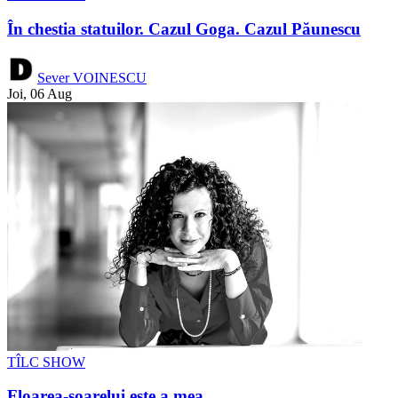
În chestia statuilor. Cazul Goga. Cazul Păunescu
Sever VOINESCU
Joi, 06 Aug
TÎLC SHOW
Floarea-soarelui este a mea