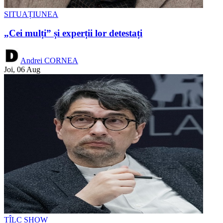
SITUAȚIUNEA
„Cei mulți” și experții lor detestați
Andrei CORNEA
Joi, 06 Aug
TÎLC SHOW