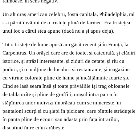
faimoase, în sens negativ.
Un alt oraș american celebru, fostă capitală, Philadelphia, mi
s-a părut învăluit de o tristețe plină de farmec. Era tristețea
unui loc a cărui stea apune (dacă nu a și apus deja).
Tot o tristețe de lume apusă am găsit recent și în Franța, la
Carpentras. Un orășel care are de toate, și catedrală, și clădiri
istorice, și străzi interesante, și ziduri de cetate, și rîu cu
poduri, și o mulțime de localuri și restaurante, și magazine
cu vitrine colorate pline de haine și încălțăminte foarte șic.
Cînd se lasă seara însă și toate prăvăliile își trag obloanele
de tablă urîte și pline de graffiti, orașul intră parcă în
stăpînirea unor indivizi îmbrăcați cum se nimerește, în
pantaloni scurți și cu șlapi în picioare, care bîntuie străduțele
în pantă pline de ecouri sau adastă prin fața intrărilor,
discutînd între ei în arăbește.