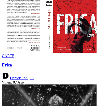
CARTE
Frica
Daniela RAȚIU
Vineri, 07 Aug