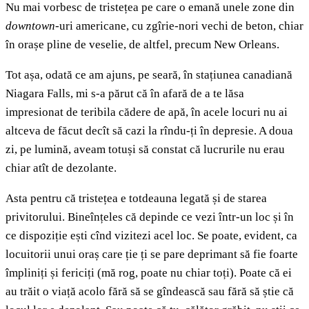
Nu mai vorbesc de tristețea pe care o emană unele zone din
downtown
-uri americane, cu zgîrie-nori vechi de beton, chiar
în orașe pline de veselie, de altfel, precum New Orleans.
Tot așa, odată ce am ajuns, pe seară, în stațiunea canadiană
Niagara Falls, mi s-a părut că în afară de a te lăsa
impresionat de teribila cădere de apă, în acele locuri nu ai
altceva de făcut decît să cazi la rîndu-ți în depresie. A doua
zi, pe lumină, aveam totuși să constat că lucrurile nu erau
chiar atît de dezolante.
Asta pentru că tristețea e totdeauna legată și de starea
privitorului. Bineînțeles că depinde ce vezi într-un loc și în
ce dispoziție ești cînd vizitezi acel loc. Se poate, evident, ca
locuitorii unui oraș care ție ți se pare deprimant să fie foarte
împliniți și fericiți (mă rog, poate nu chiar toți). Poate că ei
au trăit o viață acolo fără să se gîndească sau fără să știe că