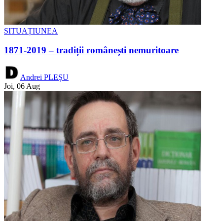
SITUAȚIUNEA
1871-2019 – tradiții românești nemuritoare
Andrei PLEȘU
Joi, 06 Aug