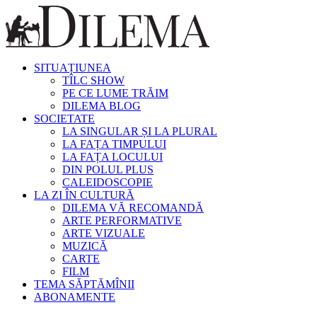
SITUAȚIUNEA
TÎLC SHOW
PE CE LUME TRĂIM
DILEMA BLOG
SOCIETATE
LA SINGULAR ȘI LA PLURAL
LA FAȚA TIMPULUI
LA FAȚA LOCULUI
DIN POLUL PLUS
CALEIDOSCOPIE
LA ZI ÎN CULTURĂ
DILEMA VĂ RECOMANDĂ
ARTE PERFORMATIVE
ARTE VIZUALE
MUZICĂ
CARTE
FILM
TEMA SĂPTĂMÎNII
ABONAMENTE