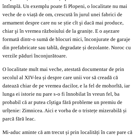
întîmplă. Un exemplu poate fi Plopeni, o localitate nu mai
veche de o viață de om, crescută în jurul unei fabrici de
armament despre care nu se știe cît şi dacă mai produce,
chiar şi în vremea războiului de la granițe. E o așezare
formată dintr-o sumă de blocuri mici, înconjurate de garaje
din prefabricate sau tablă, degradate și dezolante. Noroc cu
verzile păduri înconjurătoare.
O localitate mult mai veche, atestată documentar de prin
secolul al XIV-lea și despre care unii vor să creadă că
datează chiar de pe vremea dacilor, e la fel de mohorîtă, iar
lunga ei istorie nu pare s-o fi înnobilat în vreun fel, ba
probabil că ar putea cîștiga fără probleme un premiu de
urîțenie: Zimnicea. Aici e vorba de o tristețe mizerabilă și
parcă fără leac.
Mi-aduc aminte că am trecut și prin localități în care pare că