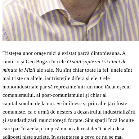
Tristețea unor orașe mici a existat parcă dintotdeauna. A
simțit-o și Geo Bogza în cele
O sută șaptezeci și cinci de
minute la Mizil
ale sale
.
Nu sînt chiar toate la fel, unele sînt
mai triste ca altele, iar tristețile diferă și ele. Cele
monoindustriale par să reprezinte într-un mod tăcut eșecul
comunismului, al post-comunismului și chiar al
capitalismului de la noi. Se întîlnesc și prin alte țări foste
comuniste, ca o urmă de neșters a dezastrului industrializării
și standardizării muncitorești forțate. Sînt spații încă locuite
care par în același timp că nu au alt rost decît acela de a
adăposti niște suflete, în așteptarea a ceva ce nu se mai