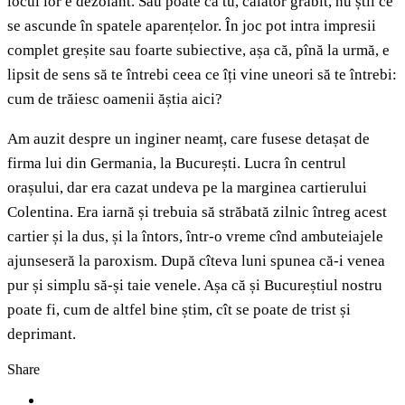
locul lor e dezolant. Sau poate că tu, călător grăbit, nu știi ce
se ascunde în spatele aparențelor. În joc pot intra impresii
complet greșite sau foarte subiective, așa că, pînă la urmă, e
lipsit de sens să te întrebi ceea ce îți vine uneori să te întrebi:
cum de trăiesc oamenii ăștia aici?
Am auzit despre un inginer neamț, care fusese detașat de
firma lui din Germania, la București. Lucra în centrul
orașului, dar era cazat undeva pe la marginea cartierului
Colentina. Era iarnă și trebuia să străbată zilnic întreg acest
cartier și la dus, și la întors, într-o vreme cînd ambuteiajele
ajunseseră la paroxism. După cîteva luni spunea că-i venea
pur și simplu să-și taie venele. Așa că și Bucureștiul nostru
poate fi, cum de altfel bine știm, cît se poate de trist și
deprimant.
Share