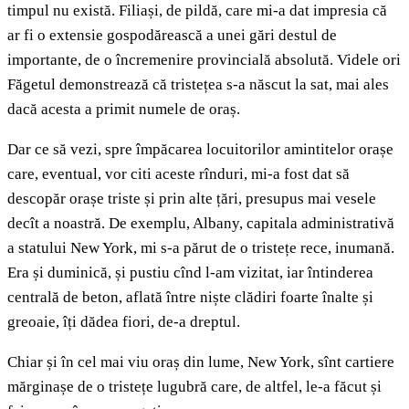
timpul nu există. Filiași, de pildă, care mi-a dat impresia că
ar fi o extensie gospodărească a unei gări destul de
importante, de o încremenire provincială absolută. Videle ori
Făgetul demonstrează că tristețea s-a născut la sat, mai ales
dacă acesta a primit numele de oraș.
Dar ce să vezi, spre împăcarea locuitorilor amintitelor orașe
care, eventual, vor citi aceste rînduri, mi-a fost dat să
descopăr orașe triste și prin alte țări, presupus mai vesele
decît a noastră. De exemplu, Albany, capitala administrativă
a statului New York, mi s-a părut de o tristețe rece, inumană.
Era și duminică, și pustiu cînd l-am vizitat, iar întinderea
centrală de beton, aflată între niște clădiri foarte înalte și
greoaie, îți dădea fiori, de-a dreptul.
Chiar și în cel mai viu oraș din lume, New York, sînt cartiere
mărginașe de o tristețe lugubră care, de altfel, le-a făcut și