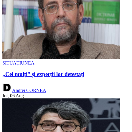
SITUAȚIUNEA
„Cei mulți” și experții lor detestați
Andrei CORNEA
Joi, 06 Aug