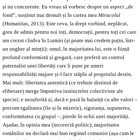
și nu concurente. Eu vreau să vorbesc despre un aspect „de
fond”, susținut mai demult și în cartea mea
Miracolul
(Humanitas, 2013). Este ceva, la drept vorbind, neplăcut,
greu de admis pentru noi toți, democrații, pentru toți cei care
am crezut cîndva în Lumini (și poate mai credem puțin, într-
un ungher al minții): omul, în majoritatea lui, este o ființă
profund conformistă și gregară, care preferă un control
paternalist unei libertăți care îi pune pe umeri
responsabilități majore și-l face stăpîn al propriului destin.
Mai mult: libertatea autentică (ce trebuie distinsă de
eliberare) merge împotriva instinctelor colectiviste ale
speciei; e nesuferită și, dacă e pusă în balanță cu alte valori –
precum egalitatea (fie și în mizerie), siguranța, supunerea,
conformitatea cu grupul –, pierde în ochii unei majorități.
Așadar, în opinia mea (incorectă politic), majoritatea
românilor nu declară mai bun regimul comunist (așa cum le