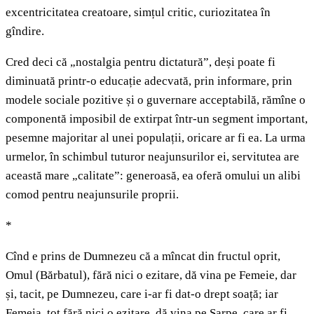
excentricitatea creatoare, simțul critic, curiozitatea în
gîndire.
Cred deci că „nostalgia pentru dictatură”, deși poate fi
diminuată printr-o educație adecvată, prin informare, prin
modele sociale pozitive și o guvernare acceptabilă, rămîne o
componentă imposibil de extirpat într-un segment important,
pesemne majoritar al unei populații, oricare ar fi ea. La urma
urmelor, în schimbul tuturor neajunsurilor ei, servitutea are
această mare „calitate”: generoasă, ea oferă omului un alibi
comod pentru neajunsurile proprii.
*
Cînd e prins de Dumnezeu că a mîncat din fructul oprit,
Omul (Bărbatul), fără nici o ezitare, dă vina pe Femeie, dar
și, tacit, pe Dumnezeu, care i-ar fi dat-o drept soață; iar
Femeia, tot fără nici o ezitare, dă vina pe Șarpe, care ar fi