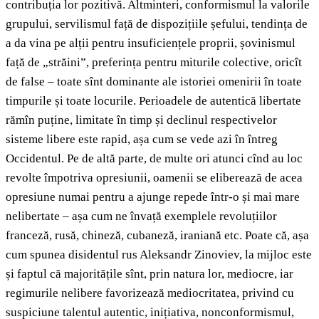
contribuția lor pozitivă. Altminteri, conformismul la valorile
grupului, servilismul față de dispozițiile șefului, tendința de
a da vina pe alții pentru insuficiențele proprii, șovinismul
față de „străini”, preferința pentru miturile colective, oricît
de false – toate sînt dominante ale istoriei omenirii în toate
timpurile și toate locurile. Perioadele de autentică libertate
rămîn puține, limitate în timp și declinul respectivelor
sisteme libere este rapid, așa cum se vede azi în întreg
Occidentul. Pe de altă parte, de multe ori atunci cînd au loc
revolte împotriva opresiunii, oamenii se eliberează de acea
opresiune numai pentru a ajunge repede într-o și mai mare
nelibertate – așa cum ne învață exemplele revoluțiilor
franceză, rusă, chineză, cubaneză, iraniană etc. Poate că, așa
cum spunea disidentul rus Aleksandr Zinoviev, la mijloc este
și faptul că majoritățile sînt, prin natura lor, mediocre, iar
regimurile nelibere favorizează mediocritatea, privind cu
suspiciune talentul autentic, inițiativa, nonconformismul,