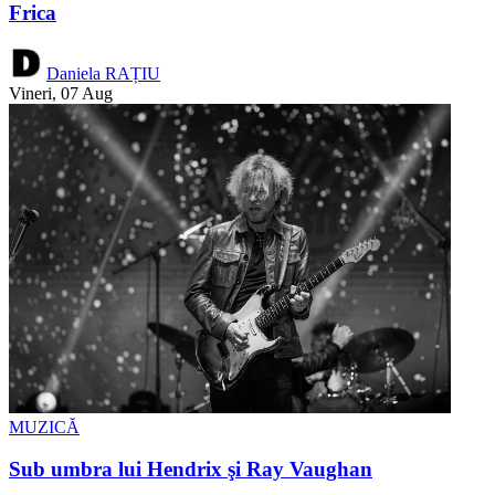
Frica
Daniela RAȚIU
Vineri, 07 Aug
MUZICĂ
Sub umbra lui Hendrix şi Ray Vaughan