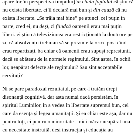
apare lor, în perspectiva timpului)
în ciuda faptului
că știu că
nu exista libertate, ci îl declară mai bun și
din cauză
că nu
exista libertate. „Se trăia mai bine” pe atunci, cel puțin în
parte, cred ei, nu
deși
, ci
fiindcă
oamenii erau mai puțin
liberi: ei știu că televiziunea era restricționată la două ore pe
zi, că absolvenții trebuiau să se prezinte la orice post cînd
erau repartizați, ba chiar că oamenii erau supuși represiunii,
dacă se abăteau de la normele regimului. Sînt astea, în ochii
lor, neapărat defecte ale regimului? Sau sînt acceptabile
servituți?
Ni se pare paradoxal rezultatul, pe care-l tratăm drept
disonanță cognitivă, dar asta numai dacă persistăm, în
spiritul Luminilor, în a vedea în libertate supremul bun, cel
care dă esența și legea umanității. Și ea chiar este așa, dar nu
pentru toți, ci pentru o minoritate – nici măcar neapărat una
cu necesitate instruită, deși instrucția și educația au