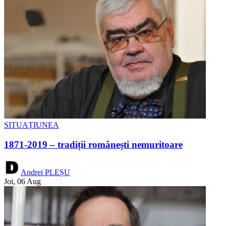
SITUAȚIUNEA
1871-2019 – tradiții românești nemuritoare
Andrei PLEȘU
Joi, 06 Aug