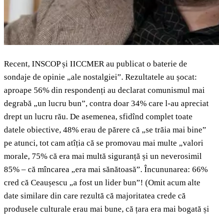
Recent, INSCOP și IICCMER au publicat o baterie de
sondaje de opinie „ale nostalgiei”. Rezultatele au șocat:
aproape 56% din respondenți au declarat comunismul mai
degrabă „un lucru bun”, contra doar 34% care l-au apreciat
drept un lucru rău. De asemenea, sfidînd complet toate
datele obiective, 48% erau de părere că „se trăia mai bine”
pe atunci, tot cam atîția că se promovau mai multe „valori
morale, 75% că era mai multă siguranță și un neverosimil
85% – că mîncarea „era mai sănătoasă”. Încununarea: 66%
cred că Ceaușescu „a fost un lider bun”! (Omit acum alte
date similare din care rezultă că majoritatea crede că
produsele culturale erau mai bune, că țara era mai bogată și