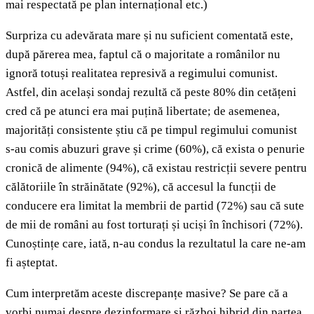
mai respectată pe plan internațional etc.)
Surpriza cu adevărata mare și nu suficient comentată este,
după părerea mea, faptul că o majoritate a românilor nu
ignoră totuși realitatea represivă a regimului comunist.
Astfel, din același sondaj rezultă că peste 80% din cetățeni
cred că pe atunci era mai puțină libertate; de asemenea,
majorități consistente știu că pe timpul regimului comunist
s-au comis abuzuri grave și crime (60%), că exista o penurie
cronică de alimente (94%), că existau restricții severe pentru
călătoriile în străinătate (92%), că accesul la funcții de
conducere era limitat la membrii de partid (72%) sau că sute
de mii de români au fost torturați și uciși în închisori (72%).
Cunoștințe care, iată, n-au condus la rezultatul la care ne-am
fi așteptat.
Cum interpretăm aceste discrepanțe masive? Se pare că a
vorbi numai despre dezinformare și război hibrid din partea