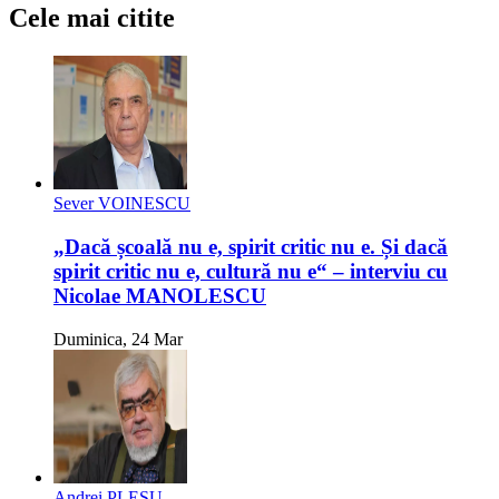
Cele mai citite
Sever VOINESCU
„Dacă școală nu e, spirit critic nu e. Și dacă
spirit critic nu e, cultură nu e“ – interviu cu
Nicolae MANOLESCU
Duminica, 24 Mar
Andrei PLEȘU