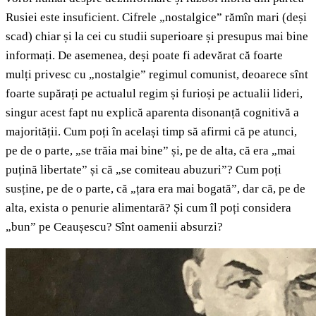
Rusiei este insuficient. Cifrele „nostalgice” rămîn mari (deși
scad) chiar și la cei cu studii superioare și presupus mai bine
informați. De asemenea, deși poate fi adevărat că foarte
mulți privesc cu „nostalgie” regimul comunist, deoarece sînt
foarte supărați pe actualul regim și furioși pe actualii lideri,
singur acest fapt nu explică aparenta disonanță cognitivă a
majorității. Cum poți în același timp să afirmi că pe atunci,
pe de o parte, „se trăia mai bine” și, pe de alta, că era „mai
puțină libertate” și că „se comiteau abuzuri”? Cum poți
susține, pe de o parte, că „țara era mai bogată”, dar că, pe de
alta, exista o penurie alimentară? Și cum îl poți considera
„bun” pe Ceaușescu? Sînt oamenii absurzi?