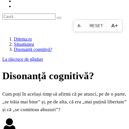
A+
A-
RESET
Dilema.ro
Situatiunea
Disonanță cognitivă?
La răscruce de gînduri
Disonanță cognitivă?
Cum poți în același timp să afirmi că pe atunci, pe de o parte,
„se trăia mai bine” și, pe de alta, că era „mai puțină libertate”
și că „se comiteau abuzuri”?