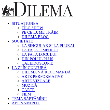
SITUAȚIUNEA
TÎLC SHOW
PE CE LUME TRĂIM
DILEMA BLOG
SOCIETATE
LA SINGULAR ȘI LA PLURAL
LA FAȚA TIMPULUI
LA FAȚA LOCULUI
DIN POLUL PLUS
CALEIDOSCOPIE
LA ZI ÎN CULTURĂ
DILEMA VĂ RECOMANDĂ
ARTE PERFORMATIVE
ARTE VIZUALE
MUZICĂ
CARTE
FILM
TEMA SĂPTĂMÎNII
ABONAMENTE