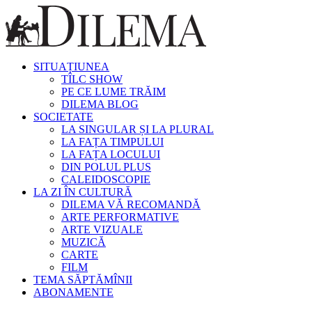
SITUAȚIUNEA
TÎLC SHOW
PE CE LUME TRĂIM
DILEMA BLOG
SOCIETATE
LA SINGULAR ȘI LA PLURAL
LA FAȚA TIMPULUI
LA FAȚA LOCULUI
DIN POLUL PLUS
CALEIDOSCOPIE
LA ZI ÎN CULTURĂ
DILEMA VĂ RECOMANDĂ
ARTE PERFORMATIVE
ARTE VIZUALE
MUZICĂ
CARTE
FILM
TEMA SĂPTĂMÎNII
ABONAMENTE