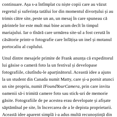
continuare. Așa s-a întîmplat cu niște copii care au văzut
regretul și suferința tatălui lor din momentul divorțului și au
trimis către site, peste un an, un mesaj în care spuneau că
părintele lor este mult mai bine acum decît în timpul
mariajului. Iar o tînără care urmărea site-ul a fost cerută în
căsătorie printr-o fotografie care înfățișa un inel și motanul
portocaliu al cuplului.
Unul dintre mesajele primite de Frank anunța că expeditorul
lui găsise o cameră foto la un festival și developase
fotografiile, căutîndu-le aparținătorul. Această idee a ajuns
la un student din Canada numit Matty, care și-a pornit atunci
un site propriu, numit
IFoundYourCamera
, prin care invita
oamenii să-i trimită camere foto sau stick-uri de memorie
găsite. Fotografiile de pe acestea erau developate și afișate
săptămînal pe site, în încercarea de a le depista proprietarii.
Această idee aparent simplă i-a adus multă recunoștință din