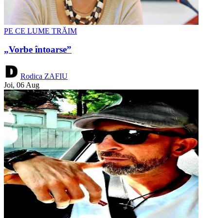
PE CE LUME TRĂIM
„Vorbe întoarse”
Rodica ZAFIU
Joi, 06 Aug