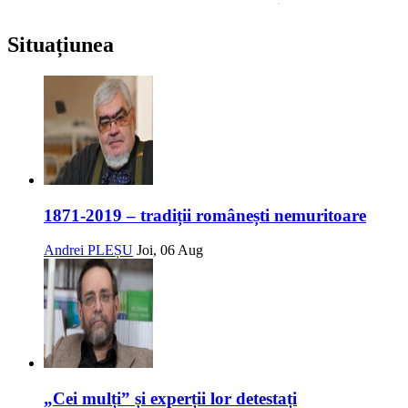
Situațiunea
1871-2019 – tradiții românești nemuritoare
Andrei PLEȘU
Joi, 06 Aug
„Cei mulți” și experții lor detestați