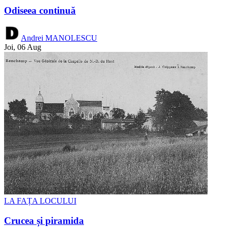
Odiseea continuă
Andrei MANOLESCU
Joi, 06 Aug
LA FAȚA LOCULUI
Crucea și piramida