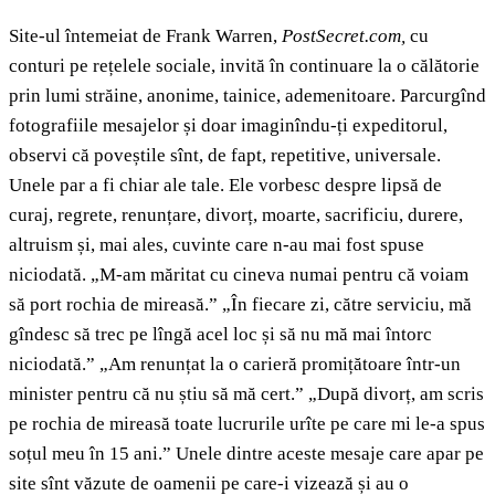
Site-ul întemeiat de Frank Warren,
PostSecret.com,
cu
conturi pe rețelele sociale, invită în continuare la o călătorie
prin lumi străine, anonime, tainice, ademenitoare. Parcurgînd
fotografiile mesajelor și doar imaginîndu-ți expeditorul,
observi că poveștile sînt, de fapt, repetitive, universale.
Unele par a fi chiar ale tale. Ele vorbesc despre lipsă de
curaj, regrete, renunțare, divorț, moarte, sacrificiu, durere,
altruism și, mai ales, cuvinte care n-au mai fost spuse
niciodată. „M-am măritat cu cineva numai pentru că voiam
să port rochia de mireasă.” „În fiecare zi, către serviciu, mă
gîndesc să trec pe lîngă acel loc și să nu mă mai întorc
niciodată.” „Am renunțat la o carieră promițătoare într-un
minister pentru că nu știu să mă cert.” „După divorț, am scris
pe rochia de mireasă toate lucrurile urîte pe care mi le-a spus
soțul meu în 15 ani.” Unele dintre aceste mesaje care apar pe
site sînt văzute de oamenii pe care-i vizează și au o