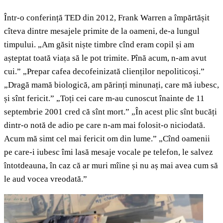
Într-o conferință TED din 2012, Frank Warren a împărtășit
cîteva dintre mesajele primite de la oameni, de-a lungul
timpului. „Am găsit niște timbre cînd eram copil și am
așteptat toată viața să le pot trimite. Pînă acum, n-am avut
cui.” „Prepar cafea decofeinizată clienților nepoliticoși.”
„Dragă mamă biologică, am părinți minunați, care mă iubesc,
și sînt fericit.” „Toți cei care m-au cunoscut înainte de 11
septembrie 2001 cred că sînt mort.” „În acest plic sînt bucăți
dintr-o notă de adio pe care n-am mai folosit-o niciodată.
Acum mă simt cel mai fericit om din lume.” „Cînd oamenii
pe care-i iubesc îmi lasă mesaje vocale pe telefon, le salvez
întotdeauna, în caz că ar muri mîine și nu aș mai avea cum să
le aud vocea vreodată.”