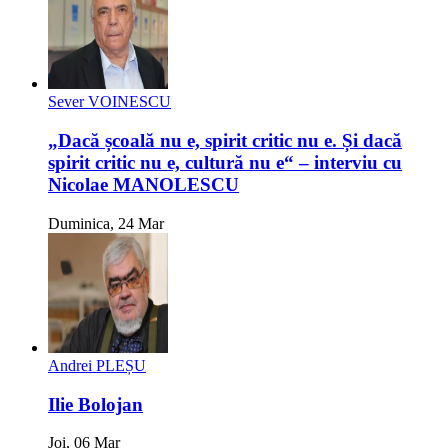
Sever VOINESCU
„Dacă școală nu e, spirit critic nu e. Și dacă
spirit critic nu e, cultură nu e“ – interviu cu
Nicolae MANOLESCU
Duminica, 24 Mar
Andrei PLEȘU
Ilie Bolojan
Joi, 06 Mar