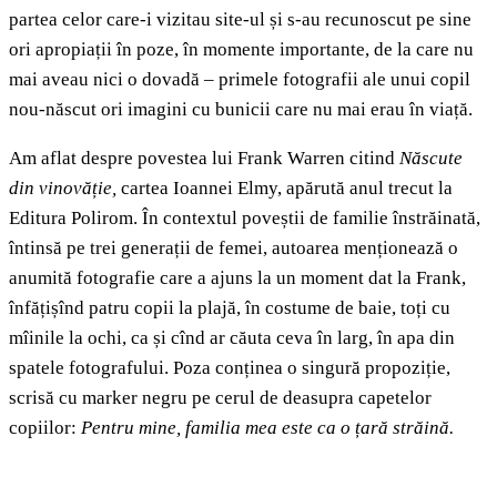
partea celor care-i vizitau site-ul și s-au recunoscut pe sine
ori apropiații în poze, în momente importante, de la care nu
mai aveau nici o dovadă – primele fotografii ale unui copil
nou-născut ori imagini cu bunicii care nu mai erau în viață.
Am aflat despre povestea lui Frank Warren citind
Născute
din vinovăție,
cartea Ioannei Elmy, apărută anul trecut la
Editura Polirom. În contextul poveștii de familie înstrăinată,
întinsă pe trei generații de femei, autoarea menționează o
anumită fotografie care a ajuns la un moment dat la Frank,
înfățișînd patru copii la plajă, în costume de baie, toți cu
mîinile la ochi, ca și cînd ar căuta ceva în larg, în apa din
spatele fotografului. Poza conținea o singură propoziție,
scrisă cu marker negru pe cerul de deasupra capetelor
copiilor:
Pentru mine, familia mea este ca o țară străină.