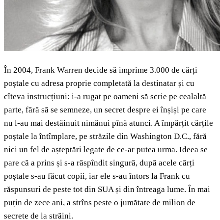
În 2004, Frank Warren decide să imprime 3.000 de cărți
poștale cu adresa proprie completată la destinatar și cu
cîteva instrucțiuni: i-a rugat pe oameni să scrie pe cealaltă
parte, fără să se semneze, un secret despre ei înșiși pe care
nu l-au mai destăinuit nimănui pînă atunci. A împărțit cărțile
poștale la întîmplare, pe străzile din Washington D.C., fără
nici un fel de așteptări legate de ce-ar putea urma. Ideea se
pare că a prins și s-a răspîndit singură, după acele cărți
poștale s-au făcut copii, iar ele s-au întors la Frank cu
răspunsuri de peste tot din SUA și din întreaga lume. În mai
puțin de zece ani, a strîns peste o jumătate de milion de
secrete de la străini.