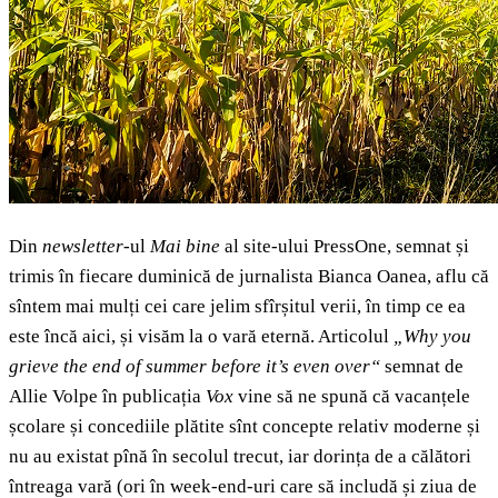
Din
newsletter
-ul
Mai bine
al site-ului PressOne, semnat și
trimis în fiecare duminică de jurnalista Bianca Oanea, aflu că
sîntem mai mulți cei care jelim sfîrșitul verii, în timp ce ea
este încă aici, și visăm la o vară eternă. Articolul
„Why you
grieve the end of summer before it’s even over“
semnat de
Allie Volpe în publicația
Vox
vine să ne spună că vacanțele
școlare și concediile plătite sînt concepte relativ moderne și
nu au existat pînă în secolul trecut, iar dorința de a călători
întreaga vară (ori în week-end-uri care să includă și ziua de