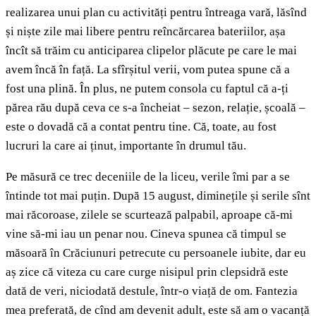
realizarea unui plan cu activități pentru întreaga vară, lăsînd
și niște zile mai libere pentru reîncărcarea bateriilor, așa
încît să trăim cu anticiparea clipelor plăcute pe care le mai
avem încă în față. La sfîrșitul verii, vom putea spune că a
fost una plină. În plus, ne putem consola cu faptul că a-ți
părea rău după ceva ce s-a încheiat – sezon, relație, școală –
este o dovadă că a contat pentru tine. Că, toate, au fost
lucruri la care ai ținut, importante în drumul tău.
Pe măsură ce trec deceniile de la liceu, verile îmi par a se
întinde tot mai puțin. După 15 august, diminețile și serile sînt
mai răcoroase, zilele se scurtează palpabil, aproape că-mi
vine să-mi iau un penar nou. Cineva spunea că timpul se
măsoară în Crăciunuri petrecute cu persoanele iubite, dar eu
aș zice că viteza cu care curge nisipul prin clepsidră este
dată de veri, niciodată destule, într-o viață de om. Fantezia
mea preferată, de cînd am devenit adult, este să am o vacanță