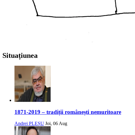
Situațiunea
1871-2019 – tradiții românești nemuritoare
Andrei PLEȘU
Joi, 06 Aug