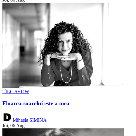
TÎLC SHOW
Floarea-soarelui este a mea
Mihaela SIMINA
Joi, 06 Aug