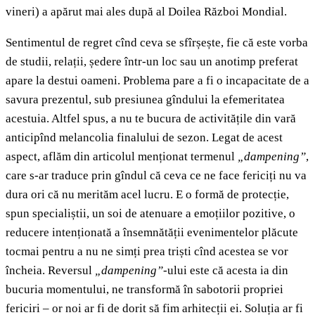
vineri) a apărut mai ales după al Doilea Război Mondial.
Sentimentul de regret cînd ceva se sfîrșește, fie că este vorba
de studii, relații, ședere într-un loc sau un anotimp preferat
apare la destui oameni. Problema pare a fi o incapacitate de a
savura prezentul, sub presiunea gîndului la efemeritatea
acestuia. Altfel spus, a nu te bucura de activitățile din vară
anticipînd melancolia finalului de sezon. Legat de acest
aspect, aflăm din articolul menționat termenul
„dampening”
,
care s-ar traduce prin gîndul că ceva ce ne face fericiți nu va
dura ori că nu merităm acel lucru. E o formă de protecție,
spun specialiștii, un soi de atenuare a emoțiilor pozitive, o
reducere intenționată a însemnătății evenimentelor plăcute
tocmai pentru a nu ne simți prea triști cînd acestea se vor
încheia. Reversul
„dampening”
-ului este că acesta ia din
bucuria momentului, ne transformă în sabotorii propriei
fericiri – or noi ar fi de dorit să fim arhitecții ei. Soluția ar fi