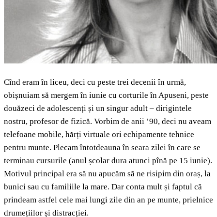
Cînd eram în liceu, deci cu peste trei decenii în urmă,
obișnuiam să mergem în iunie cu corturile în Apuseni, peste
douăzeci de adolescenți și un singur adult – dirigintele
nostru, profesor de fizică. Vorbim de anii ’90, deci nu aveam
telefoane mobile, hărți virtuale ori echipamente tehnice
pentru munte. Plecam întotdeauna în seara zilei în care se
terminau cursurile (anul școlar dura atunci pînă pe 15 iunie).
Motivul principal era să nu apucăm să ne risipim din oraș, la
bunici sau cu familiile la mare. Dar conta mult și faptul că
prindeam astfel cele mai lungi zile din an pe munte, prielnice
drumețiilor și distracției.