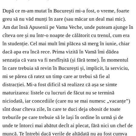
După ce m-am mutat în București mi-a fost, o vreme, foarte
greu să nu văd munți în zare (sau măcar un deal mai mic).
Am dat însă Apusenii pe Vama Veche, unde puteam ajunge în
cîteva ore și nu într-o noapte de călătorit cu trenul, cum era
în studenție. Cel mai mult îmi plăcea să merg în iunie, chiar
dacă apa era încă rece. Prima vizită în Vamă îmi dădea
senzația că vara va fi nesfîrșită (și fără teme). În momentul
în care trebuia să revin în București și, implicit, la serviciu,
mi se părea că ratez un timp care ar trebui să fie al
distracției. Mi-a fost dificil să realizez că așa se simte
maturizarea: listele cu lucruri de făcut nu se termină
niciodată, iar concediile (care nu se mai numesc „vacanțe”)
sînt doar cîteva zile, în care te duci deja obosit de toate
treburile pe care trebuie să le lași în ordine în urmă și de
unde te întorci mai abătut decît ai plecat, fără nici un chef de
muncă. Te întrebi dacă verile de altădată nu au fost cumva