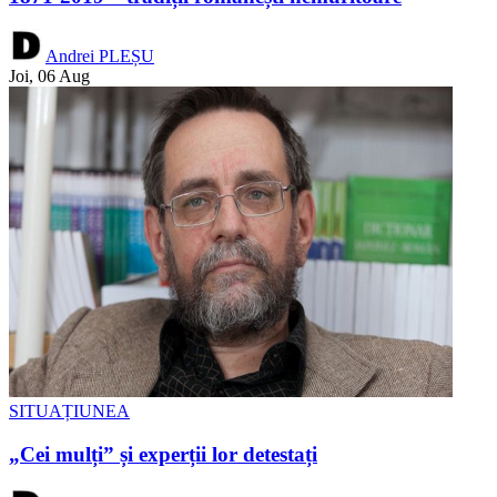
Andrei PLEȘU
Joi, 06 Aug
SITUAȚIUNEA
„Cei mulți” și experții lor detestați