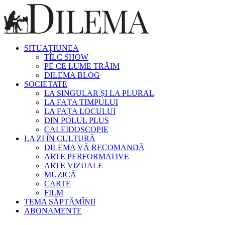
SITUAȚIUNEA
TÎLC SHOW
PE CE LUME TRĂIM
DILEMA BLOG
SOCIETATE
LA SINGULAR ȘI LA PLURAL
LA FAȚA TIMPULUI
LA FAȚA LOCULUI
DIN POLUL PLUS
CALEIDOSCOPIE
LA ZI ÎN CULTURĂ
DILEMA VĂ RECOMANDĂ
ARTE PERFORMATIVE
ARTE VIZUALE
MUZICĂ
CARTE
FILM
TEMA SĂPTĂMÎNII
ABONAMENTE