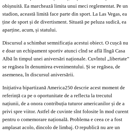
obișnuită. Ea marchează limita unui meci reglementat. Pe un
stadion, această limită face parte din sport. La Las Vegas, ea
ține de sport și de divertisment. Situată pe peluza sudică, ea
aparține, acum, și statului.
Discursul a schimbat semnificația acestui obiect. O cușcă nu
e doar un echipament sportiv atunci cînd se află lîngă Casa
Albă în timpul unei aniversări naționale. Cuvîntul „libertate”
se regăsea în denumirea evenimentului. Și se regăsea, de
asemenea, în discursul aniversării.
Inițiativa bipartizană America250 descrie acest moment de
referință ca pe o oportunitate de a reflecta la trecutul
națiunii, de a onora contribuția tuturor americanilor și de a
privi spre viitor. Astfel de cuvinte sînt folosite în mod curent
pentru o comemorare națională. Problema e ceea ce a fost
amplasat acolo, dincolo de limbaj. O republică nu are un