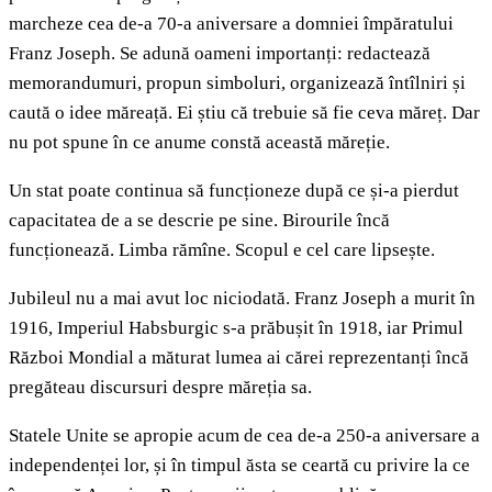
marcheze cea de-a 70-a aniversare a domniei împăratului
Franz Joseph. Se adună oameni importanți: redactează
memorandumuri, propun simboluri, organizează întîlniri și
caută o idee măreață. Ei știu că trebuie să fie ceva măreț. Dar
nu pot spune în ce anume constă această măreție.
Un stat poate continua să funcționeze după ce și-a pierdut
capacitatea de a se descrie pe sine. Birourile încă
funcționează. Limba rămîne. Scopul e cel care lipsește.
Jubileul nu a mai avut loc niciodată. Franz Joseph a murit în
1916, Imperiul Habsburgic s-a prăbușit în 1918, iar Primul
Război Mondial a măturat lumea ai cărei reprezentanți încă
pregăteau discursuri despre măreția sa.
Statele Unite se apropie acum de cea de-a 250-a aniversare a
independenței lor, și în timpul ăsta se ceartă cu privire la ce