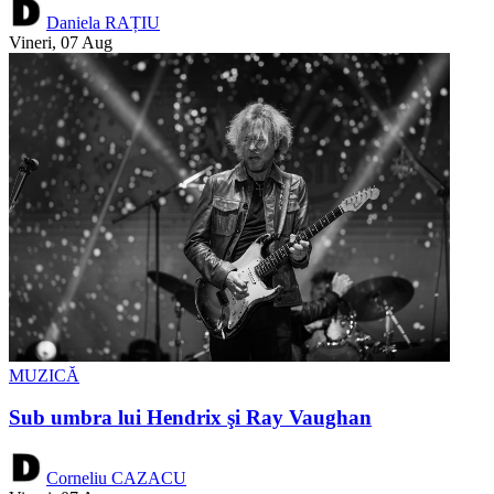
Daniela RAȚIU
Vineri, 07 Aug
MUZICĂ
Sub umbra lui Hendrix şi Ray Vaughan
Corneliu CAZACU