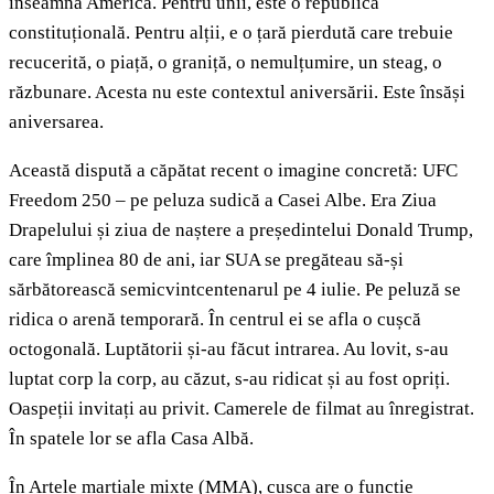
înseamnă America. Pentru unii, este o republică
constituțională. Pentru alții, e o țară pierdută care trebuie
recucerită, o piață, o graniță, o nemulțumire, un steag, o
răzbunare. Acesta nu este contextul aniversării. Este însăși
aniversarea.
Această dispută a căpătat recent o imagine concretă: UFC
Freedom 250 – pe peluza sudică a Casei Albe. Era Ziua
Drapelului și ziua de naștere a președintelui Donald Trump,
care împlinea 80 de ani, iar SUA se pregăteau să-și
sărbătorească semicvintcentenarul pe 4 iulie. Pe peluză se
ridica o arenă temporară. În centrul ei se afla o cușcă
octogonală. Luptătorii și-au făcut intrarea. Au lovit, s-au
luptat corp la corp, au căzut, s-au ridicat și au fost opriți.
Oaspeții invitați au privit. Camerele de filmat au înregistrat.
În spatele lor se afla Casa Albă.
În Artele marțiale mixte (MMA), cușca are o funcție