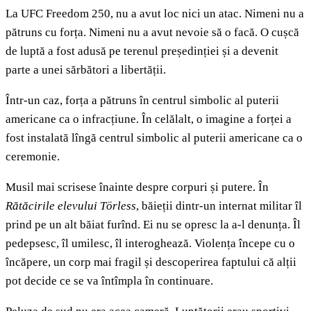
La UFC Freedom 250, nu a avut loc nici un atac. Nimeni nu a
pătruns cu forța. Nimeni nu a avut nevoie să o facă. O cușcă
de luptă a fost adusă pe terenul președinției și a devenit
parte a unei sărbători a libertății.
Într-un caz, forța a pătruns în centrul simbolic al puterii
americane ca o infracțiune. În celălalt, o imagine a forței a
fost instalată lîngă centrul simbolic al puterii americane ca o
ceremonie.
Musil mai scrisese înainte despre corpuri și putere. În
Rătăcirile elevului Törless
, băieții dintr-un internat militar îl
prind pe un alt băiat furînd. Ei nu se opresc la a-l denunța. Îl
pedepsesc, îl umilesc, îl interoghează. Violența începe cu o
încăpere, un corp mai fragil și descoperirea faptului că alții
pot decide ce se va întîmpla în continuare.