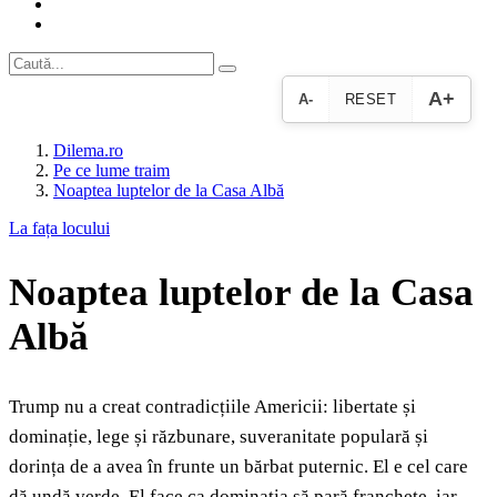
A+
A-
RESET
Dilema.ro
Pe ce lume traim
Noaptea luptelor de la Casa Albă
La fața locului
Noaptea luptelor de la Casa
Albă
Trump nu a creat contradicțiile Americii: libertate și
dominație, lege și răzbunare, suveranitate populară și
dorința de a avea în frunte un bărbat puternic. El e cel care
dă undă verde. El face ca dominația să pară franchețe, iar