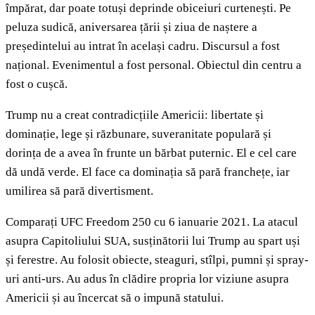
împărat, dar poate totuși deprinde obiceiuri curtenești. Pe
peluza sudică, aniversarea țării și ziua de naștere a
președintelui au intrat în același cadru. Discursul a fost
național. Evenimentul a fost personal. Obiectul din centru a
fost o cușcă.
Trump nu a creat contradicțiile Americii: libertate și
dominație, lege și răzbunare, suveranitate populară și
dorința de a avea în frunte un bărbat puternic. El e cel care
dă undă verde. El face ca dominația să pară franchețe, iar
umilirea să pară divertisment.
Comparați UFC Freedom 250 cu 6 ianuarie 2021. La atacul
asupra Capitoliului SUA, susținătorii lui Trump au spart uși
și ferestre. Au folosit obiecte, steaguri, stîlpi, pumni și spray-
uri anti-urs. Au adus în clădire propria lor viziune asupra
Americii și au încercat să o impună statului.