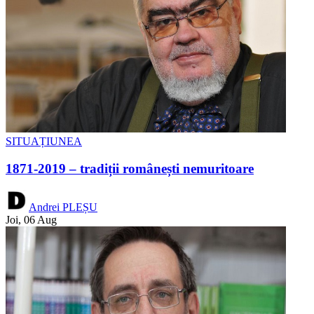
SITUAȚIUNEA
1871-2019 – tradiții românești nemuritoare
Andrei PLEȘU
Joi, 06 Aug