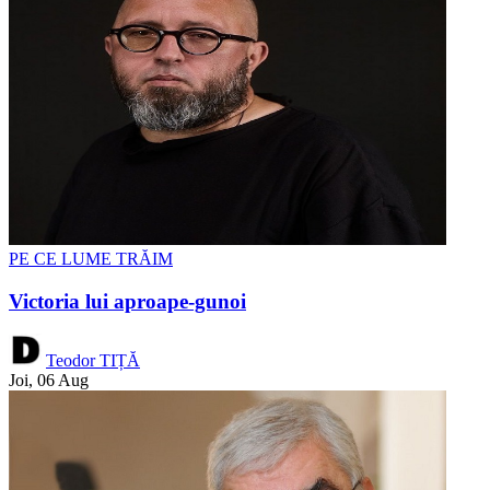
PE CE LUME TRĂIM
Victoria lui aproape-gunoi
Teodor TIȚĂ
Joi, 06 Aug