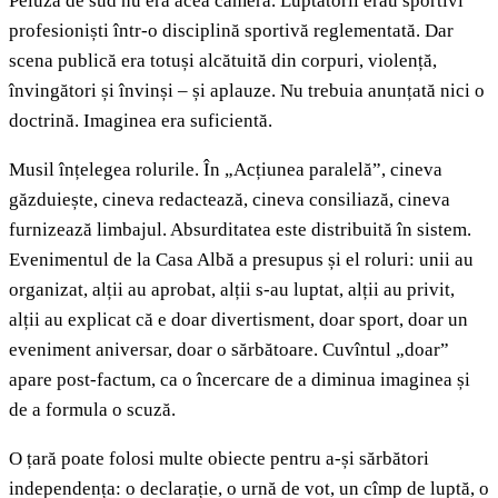
Peluza de sud nu era acea cameră. Luptătorii erau sportivi
profesioniști într-o disciplină sportivă reglementată. Dar
scena publică era totuși alcătuită din corpuri, violență,
învingători și învinși – și aplauze. Nu trebuia anunțată nici o
doctrină. Imaginea era suficientă.
Musil înțelegea rolurile. În „Acțiunea paralelă”, cineva
găzduiește, cineva redactează, cineva consiliază, cineva
furnizează limbajul. Absurditatea este distribuită în sistem.
Evenimentul de la Casa Albă a presupus și el roluri: unii au
organizat, alții au aprobat, alții s-au luptat, alții au privit,
alții au explicat că e doar divertisment, doar sport, doar un
eveniment aniversar, doar o sărbătoare. Cuvîntul „doar”
apare post-factum, ca o încercare de a diminua imaginea și
de a formula o scuză.
O țară poate folosi multe obiecte pentru a-și sărbători
independența: o declarație, o urnă de vot, un cîmp de luptă, o