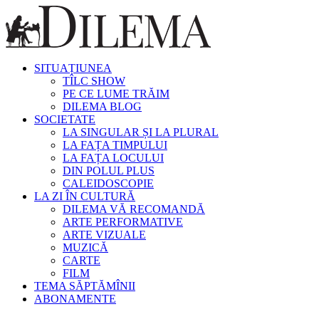
SITUAȚIUNEA
TÎLC SHOW
PE CE LUME TRĂIM
DILEMA BLOG
SOCIETATE
LA SINGULAR ȘI LA PLURAL
LA FAȚA TIMPULUI
LA FAȚA LOCULUI
DIN POLUL PLUS
CALEIDOSCOPIE
LA ZI ÎN CULTURĂ
DILEMA VĂ RECOMANDĂ
ARTE PERFORMATIVE
ARTE VIZUALE
MUZICĂ
CARTE
FILM
TEMA SĂPTĂMÎNII
ABONAMENTE