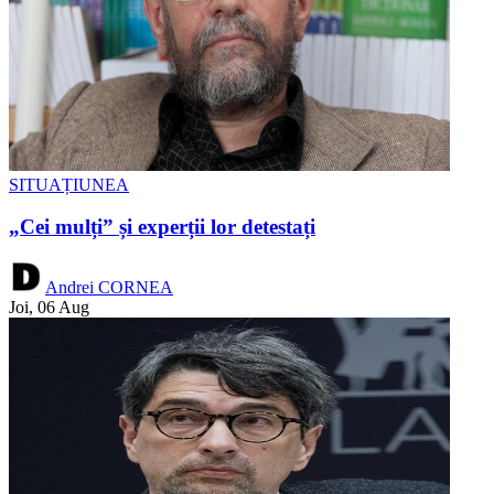
SITUAȚIUNEA
„Cei mulți” și experții lor detestați
Andrei CORNEA
Joi, 06 Aug