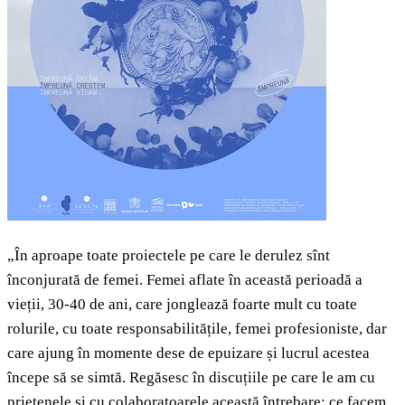
„În aproape toate proiectele pe care le derulez sînt
înconjurată de femei. Femei aflate în această perioadă a
vieții, 30-40 de ani, care jonglează foarte mult cu toate
rolurile, cu toate responsabilitățile, femei profesioniste, dar
care ajung în momente dese de epuizare și lucrul acestea
începe să se simtă. Regăsesc în discuțiile pe care le am cu
prietenele și cu colaboratoarele această întrebare: ce facem