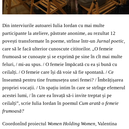
Din interviurile autoarei Iulia Iordan cu mai multe
participante la ateliere, păstrate anonime, au rezultat 12
povești transformate în poeme, strînse într-un
Jurnal poetic,
care să le facă ulterior cunoscute cititorilor.
„O femeie
frumoasă se cunoaște și se exprimă pe sine în cît mai multe
feluri, /
mi-au spus. / O femeie împăcată cu ea și bună cu
ceilalți. /
O femeie care își dă voie să fie spontană. / Ce
înseamnă pentru tine frumusețea unei femei?
/
Îmbrățișarea
propriei vocații.
/
Un spațiu intim în care se strînge efemerul
acestei lumi,
/
în care ea învață să-i invite treptat și pe
ceilalți”, scrie Iulia Iordan în poemul
Cum arată o femeie
frumoasă?
Coordonînd proiectul
Women Holding Women,
Valentina