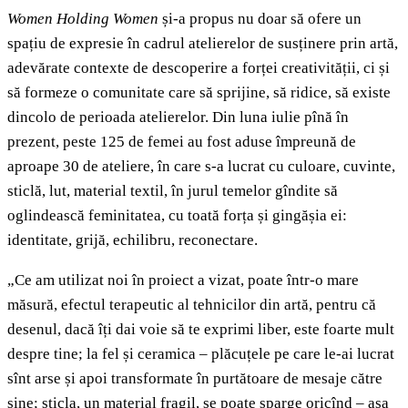
Women Holding Women
și-a propus nu doar să ofere un
spațiu de expresie în cadrul atelierelor
de susținere prin artă,
adevărate contexte de descoperire a forței creativității, ci și
să formeze o comunitate care să sprijine, să ridice, să existe
dincolo de perioada atelierelor. Din luna iulie pînă în
prezent, peste 125 de femei au fost aduse împreună de
aproape 30 de ateliere, în care s-a lucrat cu culoare, cuvinte,
sticlă, lut, material textil, în jurul temelor gîndite să
oglindească feminitatea, cu toată forța și gingășia ei:
identitate, grijă, echilibru, reconectare.
„Ce am utilizat noi în proiect a vizat, poate într-o mare
măsură, efectul terapeutic al tehnicilor din artă, pentru că
desenul, dacă îți dai voie să te exprimi liber, este foarte mult
despre tine; la fel și ceramica – plăcuțele pe care le-ai lucrat
sînt arse și apoi transformate în purtătoare de mesaje către
sine; sticla, un material fragil, se poate sparge oricînd – așa