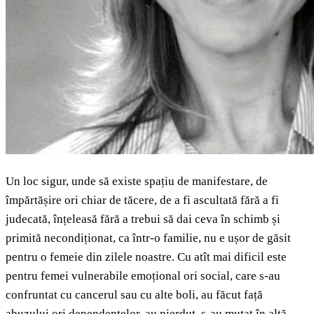
Un loc sigur, unde să existe spațiu de manifestare, de
împărtășire ori chiar de tăcere, de a fi ascultată fără a fi
judecată, înțeleasă fără a trebui să dai ceva în schimb și
primită necondiționat, ca într-o familie, nu e ușor de găsit
pentru o femeie din zilele noastre. Cu atît mai dificil este
pentru femei vulnerabile emoțional ori social, care s-au
confruntat cu cancerul sau cu alte boli, au făcut față
abuzului ori dependențelor, au pierdut, s-au mutat în altă