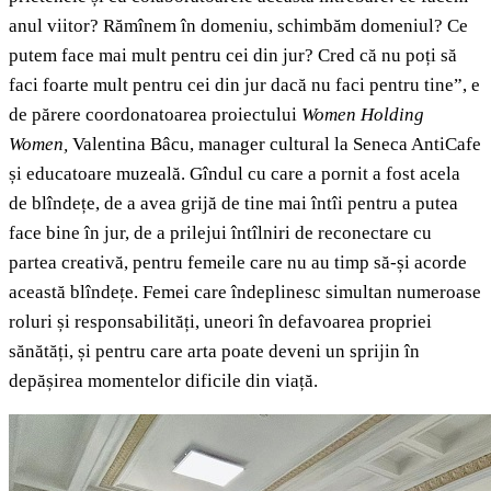
anul viitor? Rămînem în domeniu, schimbăm domeniul? Ce
putem face mai mult pentru cei din jur? Cred că nu poți să
faci foarte mult pentru cei din jur dacă nu faci pentru tine”, e
de părere coordonatoarea proiectului
Women Holding
Women,
Valentina Bâcu, manager cultural la Seneca AntiCafe
și educatoare muzeală. Gîndul cu care a pornit a fost acela
de blîndețe, de a avea grijă de tine mai întîi pentru a putea
face bine în jur, de a prilejui întîlniri de reconectare cu
partea creativă, pentru femeile care nu au timp să-și acorde
această blîndețe. Femei care îndeplinesc simultan numeroase
roluri și responsabilități, uneori în defavoarea propriei
sănătăți, și pentru care arta poate deveni un sprijin în
depășirea momentelor dificile din viață.