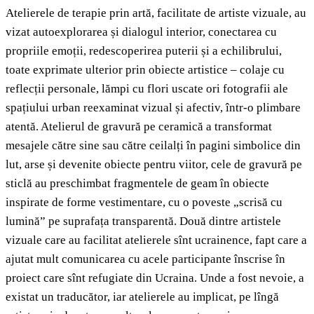
Atelierele de terapie prin artă, facilitate de artiste vizuale, au
vizat autoexplorarea și dialogul interior, conectarea cu
propriile emoții, redescoperirea puterii și a echilibrului,
toate exprimate ulterior prin obiecte artistice – colaje cu
reflecții personale, lămpi cu flori uscate ori fotografii ale
spațiului urban reexaminat vizual și afectiv, într-o plimbare
atentă. Atelierul de gravură pe ceramică a transformat
mesajele către sine sau către ceilalți în pagini simbolice din
lut, arse și devenite obiecte pentru viitor, cele de gravură pe
sticlă au preschimbat fragmentele de geam
în obiecte
inspirate de forme vestimentare, cu o poveste „scrisă cu
lumină” pe suprafața transparentă. Două dintre artistele
vizuale care au facilitat atelierele sînt ucrainence, fapt care a
ajutat mult comunicarea cu acele participante înscrise în
proiect care sînt refugiate din Ucraina. Unde a fost nevoie, a
existat un traducător, iar atelierele au implicat, pe lîngă