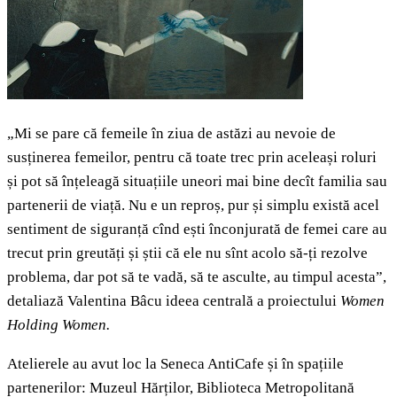
„Mi se pare că femeile în ziua de astăzi au nevoie de
susținerea femeilor, pentru că toate trec prin aceleași roluri
și pot să înțeleagă situațiile uneori mai bine decît familia sau
partenerii de viață. Nu e un reproș, pur și simplu există acel
sentiment de siguranță cînd ești înconjurată de femei care au
trecut prin greutăți și știi că ele nu sînt acolo să-ți rezolve
problema, dar pot să te vadă, să te asculte, au timpul acesta”,
detaliază
Valentina Bâcu ideea centrală a proiectului
Women
Holding Women.
Atelierele au avut loc la Seneca AntiCafe și în spațiile
partenerilor: Muzeul Hărților, Biblioteca Metropolitană