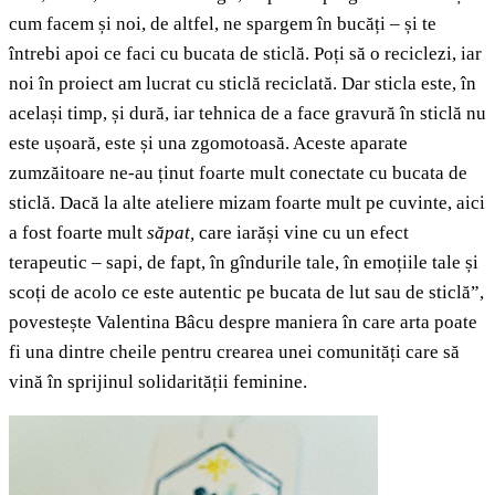
cum facem și noi, de altfel, ne spargem în bucăți – și te
întrebi apoi ce faci cu bucata de sticlă. Poți să o reciclezi, iar
noi în proiect am lucrat cu sticlă reciclată. Dar sticla este, în
același timp, și dură, iar tehnica de a face gravură în sticlă nu
este ușoară, este și una zgomotoasă. Aceste aparate
zumzăitoare ne-au ținut foarte mult conectate cu bucata de
sticlă. Dacă la alte ateliere mizam foarte mult pe cuvinte, aici
a fost foarte mult
săpat,
care iarăși vine cu un efect
terapeutic – sapi, de fapt, în gîndurile tale, în emoțiile tale și
scoți de acolo ce este autentic pe bucata de lut sau de sticlă”,
povestește
Valentina Bâcu despre maniera în care arta poate
fi una dintre cheile pentru crearea unei comunități care să
vină în sprijinul solidarității feminine.