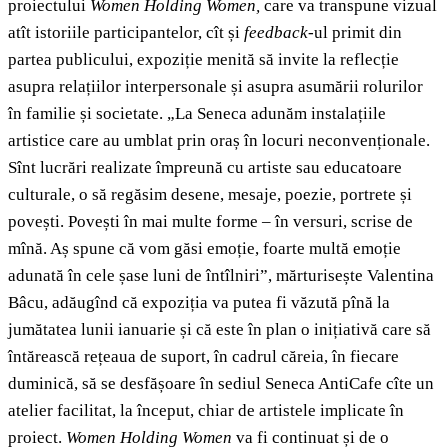
proiectului
Women Holding Women,
care va transpune vizual
atît istoriile participantelor, cît și
feedback
-ul primit din
partea publicului, expoziție menită să invite la reflecție
asupra relațiilor interpersonale și asupra asumării rolurilor
în familie și societate. „La Seneca adunăm instalațiile
artistice care au umblat prin oraș în locuri neconvenționale.
Sînt lucrări realizate împreună cu artiste sau educatoare
culturale, o să regăsim desene, mesaje, poezie, portrete și
povești. Povești în mai multe forme – în versuri, scrise de
mînă. Aș spune că vom găsi emoție, foarte multă emoție
adunată în cele șase luni de întîlniri”, mărturisește Valentina
Bâcu, adăugînd că expoziția va putea fi văzută pînă la
jumătatea lunii ianuarie și că este în plan o inițiativă care să
întărească rețeaua de suport, în cadrul căreia, în fiecare
duminică, să se desfășoare în sediul Seneca AntiCafe cîte un
atelier facilitat, la început, chiar de artistele implicate în
proiect.
Women Holding Women
va fi continuat și de o