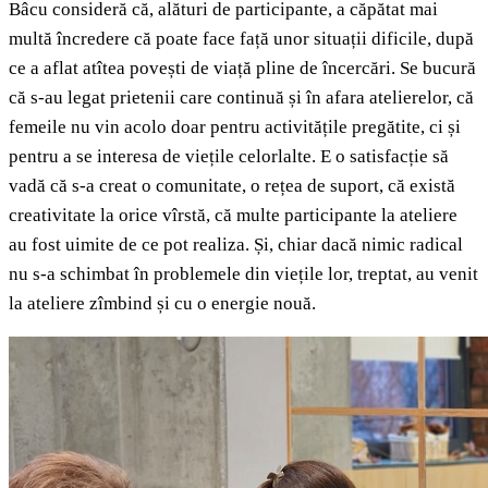
Bâcu consideră că, alături de participante, a căpătat mai
multă încredere că poate face față unor situații dificile, după
ce a aflat atîtea povești de viață pline de încercări. Se bucură
că s-au legat prietenii care continuă și în afara atelierelor, că
femeile nu vin acolo doar pentru activitățile pregătite, ci și
pentru a se interesa de viețile celorlalte. E o satisfacție să
vadă că s-a creat o comunitate, o rețea de suport, că există
creativitate la orice vîrstă, că multe participante la ateliere
au fost uimite de ce pot realiza. Și, chiar dacă nimic radical
nu s-a schimbat în problemele din viețile lor, treptat, au venit
la ateliere zîmbind și cu o energie nouă.