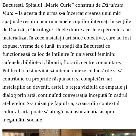
București, Spitalul „Marie Curie” construit de
Dăruiește
Viață
– la acesta din urmă s-a încercat crearea unui mic
spațiu de respiro pentru mamele copiilor internați în secțiile
de Dializă și Oncologie
.
Unele dintre aceste experiențe s-au
materializat în zece instalații artistice colective, care au fost
expuse, vreme de o lună, în spații din București ce
funcționează ca loc de întîlnire în universul feminin:
cafenele, biblioteci, librării, florării, centre comunitare.
Publicul a fost invitat să interacționeze cu lucrările și să
contribuie cu propriile răspunsuri și completări, iar
instalațiile au devenit, astfel, o rețea vizibilă de empatie și
dialog prin artă, continuînd conversația începută în cadrul
atelierelor. S-a mizat pe faptul că, scoasă din contextul
cultural, arta poate să atragă mai ușor atenția asupra
inegalității sociale.