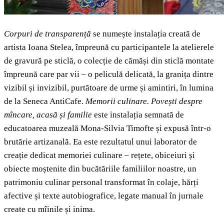
Corpuri de transparență
se numește instalația creată de
artista Ioana Stelea, împreună cu participantele la atelierele
de gravură pe sticlă, o colecție de cămăși din sticlă montate
împreună care par vii – o peliculă delicată, la granița dintre
vizibil și invizibil, purtătoare de urme și amintiri, în lumina
de la Seneca AntiCafe.
Memorii culinare. Povești despre
mîncare, acasă și familie
este instalația semnată de
educatoarea muzeală Mona-Silvia Timofte și expusă într-o
brutărie artizanală. Ea este rezultatul unui
laborator de
creație dedicat memoriei culinare – rețete, obiceiuri și
obiecte moștenite din bucătăriile familiilor noastre, un
patrimoniu culinar personal transformat în colaje, hărți
afective și texte autobiografice, legate manual în jurnale
create cu mîinile și inima.