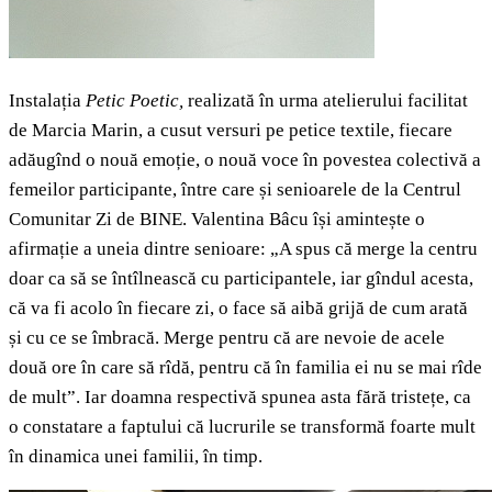
Instalația
Petic Poetic,
realizată în urma atelierului facilitat
de Marcia Marin, a cusut versuri pe petice textile, fiecare
adăugînd o nouă emoție, o nouă voce în povestea colectivă a
femeilor participante, între care și senioarele de la Centrul
Comunitar Zi de BINE.
Valentina Bâcu își amintește o
afirmație a uneia dintre senioare:
„A spus că merge la centru
doar ca să se întîlnească cu participantele, iar gîndul acesta,
că va fi acolo în fiecare zi, o face să aibă grijă de cum arată
și cu ce se îmbracă. Merge pentru că are nevoie de acele
două ore în care să rîdă, pentru că în familia ei nu se mai rîde
de mult”. Iar doamna respectivă spunea asta fără tristețe, ca
o constatare a faptului că lucrurile se transformă foarte mult
în dinamica unei familii, în timp.