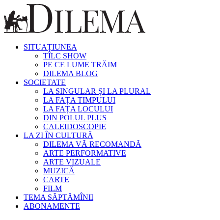
SITUAȚIUNEA
TÎLC SHOW
PE CE LUME TRĂIM
DILEMA BLOG
SOCIETATE
LA SINGULAR ȘI LA PLURAL
LA FAȚA TIMPULUI
LA FAȚA LOCULUI
DIN POLUL PLUS
CALEIDOSCOPIE
LA ZI ÎN CULTURĂ
DILEMA VĂ RECOMANDĂ
ARTE PERFORMATIVE
ARTE VIZUALE
MUZICĂ
CARTE
FILM
TEMA SĂPTĂMÎNII
ABONAMENTE