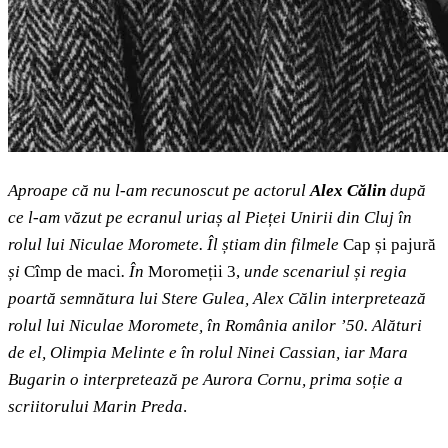
Aproape că nu l-am recunoscut pe actorul
Alex Călin
după
ce l-am văzut pe ecranul uriaș al Pieței Unirii din Cluj în
rolul lui Niculae Moromete. Îl știam din filmele
Cap și pajură
și
Cîmp de maci
. În
Moromeții 3,
unde scenariul și regia
poartă semnătura lui Stere Gulea, Alex Călin interpretează
rolul lui Niculae Moromete, în România anilor ’50. Alături
de el, Olimpia Melinte e în rolul Ninei Cassian, iar Mara
Bugarin o interpretează pe Aurora Cornu, prima soție a
scriitorului Marin Preda
.