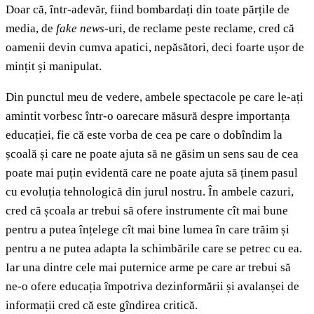
Doar că, într-adevăr, fiind bombardați din toate părțile de
media, de
fake news
-uri, de reclame peste reclame, cred că
oamenii devin cumva apatici, nepăsători, deci foarte ușor de
mințit și manipulat.
Din punctul meu de vedere, ambele spectacole pe care le-ați
amintit vorbesc într-o oarecare măsură despre importanța
educației, fie că este vorba de cea pe care o dobîndim la
școală și care ne poate ajuta să ne găsim un sens sau de cea
poate mai puțin evidentă care ne poate ajuta să ținem pasul
cu evoluția tehnologică din jurul nostru. În ambele cazuri,
cred că școala ar trebui să ofere instrumente cît mai bune
pentru a putea înțelege cît mai bine lumea în care trăim și
pentru a ne putea adapta la schimbările care se petrec cu ea.
Iar una dintre cele mai puternice arme pe care ar trebui să
ne-o ofere educația împotriva dezinformării și avalanșei de
informații cred că este gîndirea critică.