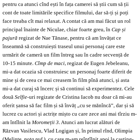
pentru ca atunci cînd ești în fața camerei să știi cum să ții
cont de toate limitările specifice filmului, dar să-ți și poți
face treaba cît mai relaxat. A contat că am mai făcut un rol
principal înainte de Niculae, chiar foarte greu, în
Cap și
pajură
regizat de Nae Tănase, pentru că am învățat ce
înseamnă să construiești traseul unui personaj care este
urmărit de cameră un film întreg sau în cadre secvență de
10-15 minute.
Cîmp de maci
, regizat de Eugen Jebeleanu,
mi-a dat ocazia să construiesc un personaj foarte diferit de
mine și de ceea ce mai creasem în film pînă atunci, și asta
mi-a dat curaj să încerc și să continui să experimentez. Cele
două
Selfie-
uri regizate de Cristina Iacob nu doar că mi-au
oferit șansa să fac film și să învăț „cu se mănîncă”, dar și să
lucrez cu actori și actrițe mișto cu care zece ani mai tîrziu m-
am întîlnit la
Moromeții 3
. Atunci am lucrat alături de
Răzvan Vasilescu, Vlad Logigan și, în primul rînd, Olimpia
(Melinte,
nota red.
), cu care m-am reîntîlnit apoi la casting-