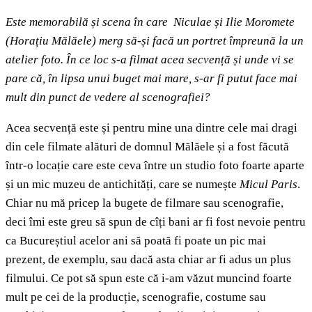
Este memorabilă și scena în care Niculae și Ilie Moromete
(Horațiu Mălăele) merg să-și facă un portret împreună la un
atelier foto. În ce loc s-a filmat acea secvență și unde vi se
pare că, în lipsa unui buget mai mare, s-ar fi putut face mai
mult din punct de vedere al scenografiei?
Acea secvență este și pentru mine una dintre cele mai dragi
din cele filmate alături de domnul Mălăele și a fost făcută
într-o locație care este ceva între un studio foto foarte aparte
și un mic muzeu de antichități, care se numește
Micul Paris
.
Chiar nu mă pricep la bugete de filmare sau scenografie,
deci îmi este greu să spun de cîți bani ar fi fost nevoie pentru
ca Bucureștiul acelor ani să poată fi poate un pic mai
prezent, de exemplu, sau dacă asta chiar ar fi adus un plus
filmului. Ce pot să spun este că i-am văzut muncind foarte
mult pe cei de la producție, scenografie, costume sau