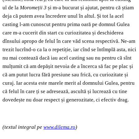
ul de la
Moromeții
3
și m-a bucurat și ajutat, pentru că știam
deja că putem avea încredere unul în altul. Și tot la acel
casting l-am cunoscut pentru prima oară pe domnul Gulea
care m-a cucerit din start cu curiozitatea și deschiderea
dînsului apropo de felul în care văd scena respectivă. Ne-am
trezit lucrînd-o ca la o repetiție, iar cînd se întîmplă asta, nici
nu mai contează dacă iau acel casting sau nu pentru că sînt
mulțumit că am depășit nevoia de a încerca să fac pe plac și
că am putut lucra fără presiune sau frică, cu curiozitate și
curaj. Iar acesta este marele merit al domnului Gulea, pentru
că felul în care ți se adresează, ascultă și lucrează cu tine
dovedește nu doar respect și generozitate, ci efectiv drag.
(textul integral pe
www.dilema.ro
)