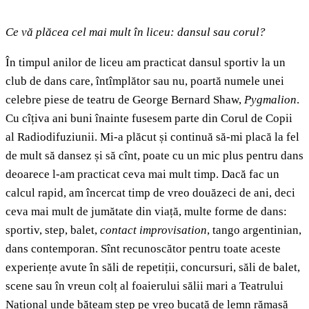
Ce
vă plăcea cel mai mult în liceu: dansul sau corul?
În timpul anilor de liceu am practicat dansul sportiv la un
club de dans care, întîmplător sau nu, poartă numele unei
celebre piese de teatru de George Bernard Shaw,
Pygmalion
.
Cu cîțiva ani buni înainte fusesem parte din Corul de Copii
al Radiodifuziunii. Mi-a plăcut și continuă să-mi placă la fel
de mult să dansez și să cînt, poate cu un mic plus pentru dans
deoarece l-am practicat ceva mai mult timp. Dacă fac un
calcul rapid, am încercat timp de vreo douăzeci de ani, deci
ceva mai mult de jumătate din viață, multe forme de dans:
sportiv, step, balet,
contact improvisation
, tango argentinian,
dans contemporan. Sînt recunoscător pentru toate aceste
experiențe avute în săli de repetiții, concursuri, săli de balet,
scene sau în vreun colț al foaierului sălii mari a Teatrului
Național unde băteam step pe vreo bucată de lemn rămasă