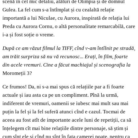
scenă în cel mic detaliu, alături de Olimpia și de domnul
Gulea. La fel cum s-a întîmplat și cu cealaltă relație
importantă a lui Niculae, cu Aurora, inspirată de relația lui
Preda cu Aurora Cornu, o altă personalitate remarcabilă, care
i-a și fost soție o vreme.
După ce am văzut filmul la TIFF, cînd v-am întîlnit pe stradă,
am trăit surpriza să nu vă recunosc... Erați, în film, foarte
din acele vremuri. Cine a făcut machiajul și scenografia la
Moromeții 3?
Ce frumos! Da, ni s-a mai spus că relațiile par a fi foarte
actuale și iau asta ca pe un compliment. Pînă la urmă,
indiferent de vremuri, oamenii se iubesc mai mult sau mai
puțin la fel și la fel suferă atunci cînd e cazul. Tocmai de
aceea au fost atît de importante acele luni de repetiții, ca să
înțelegem cît mai bine relațiile dintre personaje, să știm și
cum sînt ele și cînd nu sînt în fața camerei poate, pentru ca