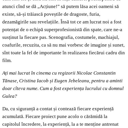
atunci cînd se dă „Acțiune!” să putem lăsa acei oameni să
existe, să-și trăiască poveștile de dragoste, furia,
dezamăgirile sau revelațiile. Însă tot ce am lucrat noi a fost
potențat de o echipă superprofesionistă din spate, care ne-a
susținut la fiecare pas. Scenografia, costumele, machiajul,
coafurile, recuzita, ca să nu mai vorbesc de imagine și sunet,
sînt toate la fel de importante în realizarea fiecărui cadru din
film.
Ați mai lucrat în cinema cu regizorii Nicolae Constantin
Tănase, Cristina Iacob și Eugen Jebeleanu, pentru a aminti
doar cîteva nume. Cum a fost experiența lucrului cu domnul
Gulea?
Da, cu siguranță a contat și contează fiecare experiență
acumulată. Fiecare proiect pune acolo o cărămidă la
capitolul încredere, la experiență, la a te menține antrenat