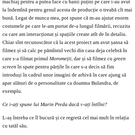
machiaj pentru a putea face cu banii puțini pe care i-au avut
la îndemînă pentru genul acesta de producție o treabă cît mai
bună. Legat de munca mea, pot spune că m-au ajutat enorm
costumele pe care le-am purtat de-a lungul filmării, recuzita
cu care am interacționat și spațiile create atît de în detaliu.
Chiar sînt recunoscător că la acest proiect am avut șansa să
filmez și să calc pe pămîntul vechi din casa deja celebră în
care s-a filmat primul
Moromeții
, dar și să filmez cu
green
screen
în spate pentru părțile în care s-a decis să fim
introduși în cadrul unor imagini de arhivă în care ajung să
apar alături de o personalitate ca doamna Bulandra, de
exemplu.
Ce i-ați spune lui Marin Preda dacă v-ați întîlni?
L-aș întreba ce îl bucură și ce regretă cel mai mult în relația
cu tatăl său.