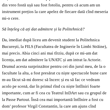
din vreo fostă ușă sau fost fotoliu, pentru că acum am un
instrument prețios la care apelez de fiecare dată cînd meseria
mi-o cere.
Să înțeleg că ați dat admitere și la Politehnică?
Da, imediat după liceu am devenit student la Politehnica
București, la FILS (Facultatea de Inginerie în Limbi Străine),
mai precis. Abia cinci ani mai tîrziu, după ce mi-am dat
licența, am dat admitere la UNATC și am intrat la Actorie.
Drumul acesta surprinzător pentru cei din jurul meu, de la o
facultate la alta, a fost presărat cu niște spectacole bune care
m-au făcut să-mi doresc să încerc și eu să fac ce vedeam
acolo pe scenă, dar în primul rînd cu niște întîlniri foarte
importante, cum ar fi cea cu Teatrul InDArt sau cu grupul de
la Passe Partout. Însă cea mai importantă întîlnire a fost cu
dom’ profesor Virgil Constantin, la care am ajuns cînd