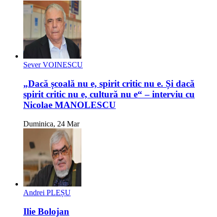
Sever VOINESCU
„Dacă școală nu e, spirit critic nu e. Și dacă
spirit critic nu e, cultură nu e“ – interviu cu
Nicolae MANOLESCU
Duminica, 24 Mar
Andrei PLEȘU
Ilie Bolojan