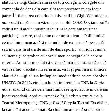
alături de Gigi Căciuleanu și de toți colegii și colegele din
compania de dans din care sînt recunoscător că am făcut
parte. Întîi am fost cucerit de universul lui Gigi (Căciuleanu,
nota red.
) după ce am văzut spectacolul
OuiBaDa
, iar apoi în
cadrul unui atelier susținut la CESI la care am reușit să
particip și la care, deși eram doar un student la Politehnică
ce îi admira munca, fără nici un fel de experiență pe scenă
sau în dans în afară de anii de dans sportiv, am ridicat mîna
să lucrez și să probez cu corpul meu conceptele la care se
referea. Am știut imediat că vreau să mai fac asta și că, dacă
va fi să fac vreodată meseria asta, va fi și pentru a mai lucra
alături de Gigi. Și s-a întîmplat, imediat după ce am absolvit
UNATC, în 2012, cînd am lucrat împreună la TNB la
D’ale
noastre
, unul dintre cele mai frumoase spectacole în care am
jucat vreodată. Apoi au urmat
Folia
,
Shakespeare & Co
la
Teatrul Metropolis și TNB și
Emoji Play
la Teatrul Excelsior,
la care sînt acum angajat. Ba chiar am ajuns să și fac parte