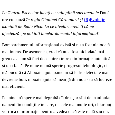
La Teatrul Excelsior jucați cu sala plină spectacolele
Două
ore cu pauză
în regia Gianinei Cărbunarii și
(R)Evoluție
montată de Radu Nica. La ce niveluri credeți că ne
afectează pe noi toți bombardamentul informațional?
Bombardamentul informațional există și nu a fost niciodată
mai intens. De asemenea, cred că nu a fost niciodată mai
greu ca acum să faci deosebirea între o informație autentică
și una falsă. Pe mine nu mă sperie progresul tehnologic, ci
mă bucură că AI poate ajuta oamenii să le fie detectate mai
devreme boli, îi poate ajuta să meargă din nou sau să lucreze
mai eficient.
Pe mine mă sperie mai degrabă cît de ușor sînt de manipulat
oamenii în condițiile în care, de cele mai multe ori, chiar poți
verifica o informație pentru a vedea dacă este reală sau nu.