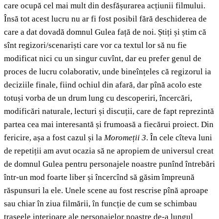
care ocupă cel mai mult din desfășurarea acțiunii filmului.
Însă tot acest lucru nu ar fi fost posibil fără deschiderea de
care a dat dovadă domnul Gulea față de noi. Știți și știm că
sînt regizori/scenariști care vor ca textul lor să nu fie
modificat nici cu un singur cuvînt, dar eu prefer genul de
proces de lucru colaborativ, unde bineînțeles că regizorul ia
deciziile finale, fiind ochiul din afară, dar pînă acolo este
totuși vorba de un drum lung cu descoperiri, încercări,
modificări naturale, lecturi și discuții, care de fapt reprezintă
partea cea mai interesantă și frumoasă a fiecărui proiect. Din
fericire, așa a fost cazul și la
Moromeții 3
. În cele cîteva luni
de repetiții am avut ocazia să ne apropiem de universul creat
de domnul Gulea pentru personajele noastre punînd întrebări
într-un mod foarte liber și încercînd să găsim împreună
răspunsuri la ele. Unele scene au fost rescrise pînă aproape
sau chiar în ziua filmării, în funcție de cum se schimbau
traseele interioare ale personajelor noastre de-a lungul