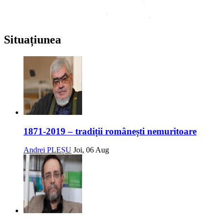
Situațiunea
1871-2019 – tradiții românești nemuritoare
Andrei PLEȘU
Joi, 06 Aug