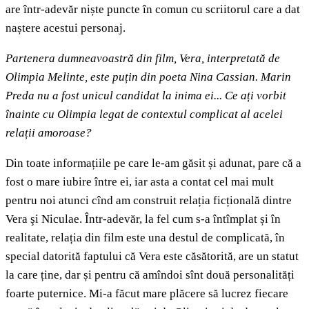
are într-adevăr niște puncte în comun cu scriitorul care a dat
naștere acestui personaj.
Partenera dumneavoastră din film, Vera, interpretată de
Olimpia Melinte, este puțin din poeta Nina Cassian. Marin
Preda nu a fost unicul candidat la inima ei... Ce ați vorbit
înainte cu Olimpia legat de contextul complicat al acelei
relații amoroase?
Din toate informațiile pe care le-am găsit și adunat, pare că a
fost o mare iubire între ei, iar asta a contat cel mai mult
pentru noi atunci cînd am construit relația ficțională dintre
Vera şi Niculae. Într-adevăr, la fel cum s-a întîmplat și în
realitate, relația din film este una destul de complicată, în
special datorită faptului că Vera este căsătorită, are un statut
la care ține, dar și pentru că amîndoi sînt două personalități
foarte puternice. Mi-a făcut mare plăcere să lucrez fiecare