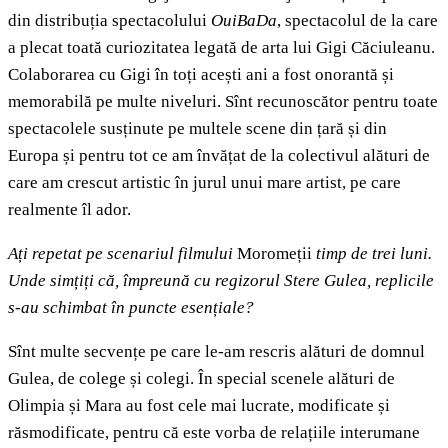
din distribuția spectacolului
OuiBaDa
, spectacolul de la care
a plecat toată curiozitatea legată de arta lui Gigi Căciuleanu.
Colaborarea cu Gigi în toți acești ani a fost onorantă și
memorabilă pe multe niveluri. Sînt recunoscător pentru toate
spectacolele susținute pe multele scene din țară și din
Europa și pentru tot ce am învățat de la colectivul alături de
care am crescut artistic în jurul unui mare artist, pe care
realmente îl ador.
Ați repetat pe scenariul filmului
Moromeții
timp de trei luni.
Unde simțiți că, împreună cu regizorul Stere Gulea, replicile
s-au schimbat în puncte esențiale?
Sînt multe secvențe pe care le-am rescris alături de domnul
Gulea, de colege și colegi. În special scenele alături de
Olimpia și Mara au fost cele mai lucrate, modificate și
răsmodificate, pentru că este vorba de relațiile interumane