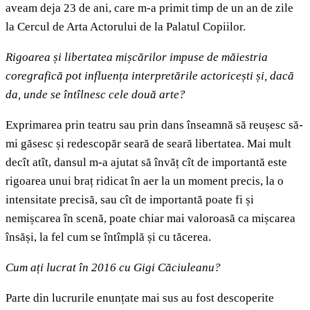
aveam deja 23 de ani, care m-a primit timp de un an de zile
la Cercul de Arta Actorului de la Palatul Copiilor.
Rigoarea și libertatea mișcărilor impuse de măiestria
coregrafică pot influența interpretările actoricești și, dacă
da, unde se întîlnesc cele două arte?
Exprimarea prin teatru sau prin dans înseamnă să reușesc să-
mi găsesc și redescopăr seară de seară libertatea. Mai mult
decît atît, dansul m-a ajutat să învăț cît de importantă este
rigoarea unui braț ridicat în aer la un moment precis, la o
intensitate precisă, sau cît de importantă poate fi și
nemișcarea în scenă, poate chiar mai valoroasă ca mișcarea
însăși, la fel cum se întîmplă și cu tăcerea.
Cum ați lucrat în 2016 cu Gigi Căciuleanu?
Parte din lucrurile enunțate mai sus au fost descoperite