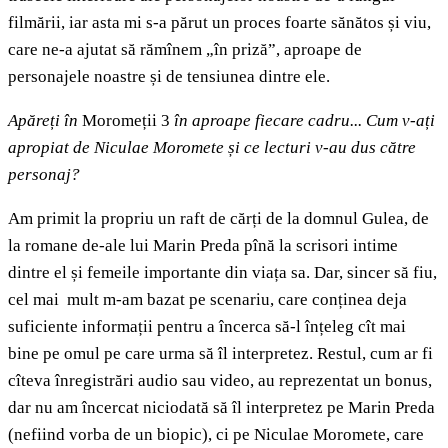
filmării, iar asta mi s-a părut un proces foarte sănătos și viu,
care ne-a ajutat să rămînem „în priză”, aproape de
personajele noastre și de tensiunea dintre ele.
Apăreți în
Moromeții 3
în aproape fiecare cadru... Cum v-ați
apropiat de Niculae Moromete și ce lecturi v-au dus către
personaj?
Am primit la propriu un raft de cărți de la domnul Gulea, de
la romane de-ale lui Marin Preda pînă la scrisori intime
dintre el și femeile importante din viața sa. Dar, sincer să fiu,
cel mai mult m-am bazat pe scenariu, care conținea deja
suficiente informații pentru a încerca să-l înțeleg cît mai
bine pe omul pe care urma să îl interpretez. Restul, cum ar fi
cîteva înregistrări audio sau video, au reprezentat un bonus,
dar nu am încercat niciodată să îl interpretez pe Marin Preda
(nefiind vorba de un biopic), ci pe Niculae Moromete, care