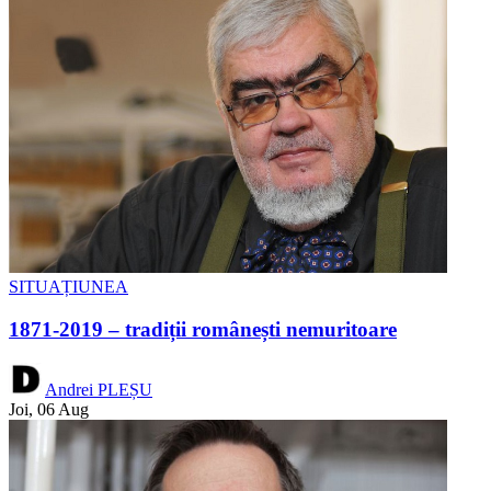
SITUAȚIUNEA
1871-2019 – tradiții românești nemuritoare
Andrei PLEȘU
Joi, 06 Aug