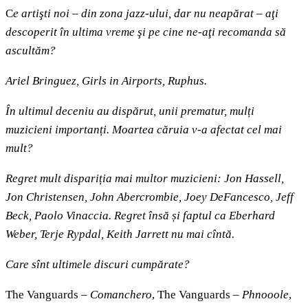
C
e artişti noi
–
din zona jazz-ului, dar nu neapărat
–
aţi
descoperit în ultima vreme şi pe cine ne-aţi recomanda să
ascultăm?
Ariel Bringuez, Girls in Airports, Ruphus.
În ultimul deceniu au dispărut, unii prematur, mulți
muzicieni importanți. Moartea căruia v-a afectat cel mai
mult?
Regret mult dispariția mai multor muzicieni: Jon Hassell,
Jon Christensen, John Abercrombie, Joey DeFancesco, Jeff
Beck, Paolo Vinaccia. Regret însă și faptul ca Eberhard
Weber, Terje Rypdal, Keith Jarrett nu mai cîntă.
Care sînt ultimele discuri cumpărate?
The Vanguards –
Comanchero
, The Vanguards –
Phnooole
,