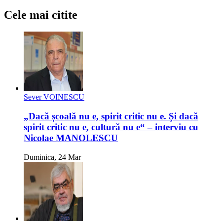
Cele mai citite
Sever VOINESCU
„Dacă școală nu e, spirit critic nu e. Și dacă
spirit critic nu e, cultură nu e“ – interviu cu
Nicolae MANOLESCU
Duminica, 24 Mar