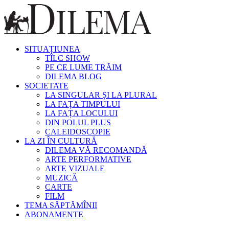
SITUAȚIUNEA
TÎLC SHOW
PE CE LUME TRĂIM
DILEMA BLOG
SOCIETATE
LA SINGULAR ȘI LA PLURAL
LA FAȚA TIMPULUI
LA FAȚA LOCULUI
DIN POLUL PLUS
CALEIDOSCOPIE
LA ZI ÎN CULTURĂ
DILEMA VĂ RECOMANDĂ
ARTE PERFORMATIVE
ARTE VIZUALE
MUZICĂ
CARTE
FILM
TEMA SĂPTĂMÎNII
ABONAMENTE