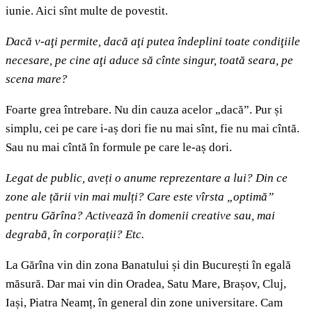
iunie. Aici sînt multe de povestit.
Dacă v-aţi permite, dacă aţi putea îndeplini toate condiţiile
necesare, pe cine aţi aduce să cînte singur, toată seara, pe
scena mare?
Foarte grea întrebare. Nu din cauza acelor „dacă”. Pur și
simplu, cei pe care i-aș dori fie nu mai sînt, fie nu mai cîntă.
Sau nu mai cîntă în formule pe care le-aș dori.
Legat de public, aveți o anume reprezentare a lui? Din ce
zone ale țării vin mai mulți? Care este vîrsta „optimă”
pentru Gărîna? Activează în domenii creative sau, mai
degrabă, în corporații? Etc.
La Gărîna vin din zona Banatului și din București în egală
măsură. Dar mai vin din Oradea, Satu Mare, Brașov, Cluj,
Iași, Piatra Neamț, în general din zone universitare. Cam