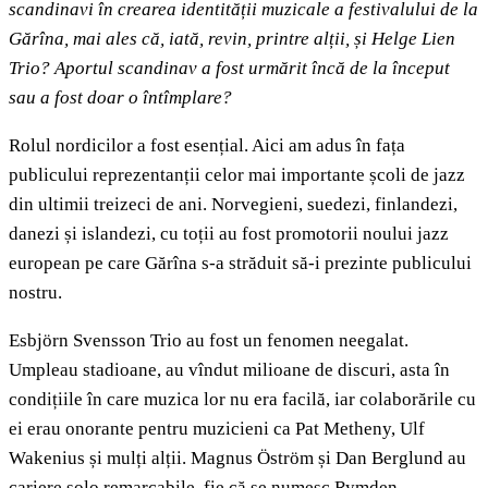
scandinavi în crearea identității muzicale a festivalului de la
Gărîna, mai ales că, iată, revin, printre alții, și Helge Lien
Trio? Aportul scandinav a fost urmărit încă de la început
sau a fost doar o întîmplare?
Rolul nordicilor a fost esențial. Aici am adus în fața
publicului reprezentanții celor mai importante școli de jazz
din ultimii treizeci de ani. Norvegieni, suedezi, finlandezi,
danezi și islandezi, cu toții au fost promotorii noului jazz
european pe care Gărîna s-a străduit să-i prezinte publicului
nostru.
Esbjörn Svensson Trio au fost un fenomen neegalat.
Umpleau stadioane, au vîndut milioane de discuri, asta în
condițiile în care muzica lor nu era facilă, iar colaborările cu
ei erau onorante pentru muzicieni ca Pat Metheny, Ulf
Wakenius și mulți alții. Magnus Öström și Dan Berglund au
cariere solo remarcabile, fie că se numesc Rymden,