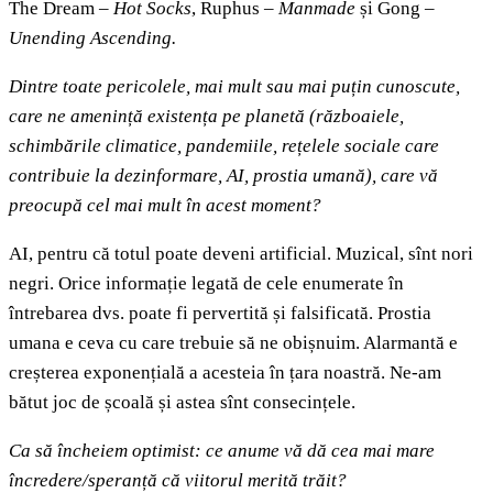
The Dream –
Hot Socks
, Ruphus –
Manmade
și Gong –
Unending Ascending.
Dintre toate pericolele, mai mult sau mai puțin cunoscute,
care ne amenință existența pe planetă (războaiele,
schimbările climatice, pandemiile, rețelele sociale care
contribuie la dezinformare, AI, prostia umană), care vă
preocupă cel mai mult în acest moment?
AI, pentru că totul poate deveni artificial. Muzical, sînt nori
negri. Orice informație legată de cele enumerate în
întrebarea dvs. poate fi pervertită și falsificată. Prostia
umana e ceva cu care trebuie să ne obișnuim. Alarmantă e
creșterea exponențială a acesteia în țara noastră. Ne-am
bătut joc de școală și astea sînt consecințele.
Ca să încheiem optimist: ce anume vă dă cea mai mare
încredere/speranță că viitorul merită trăit?