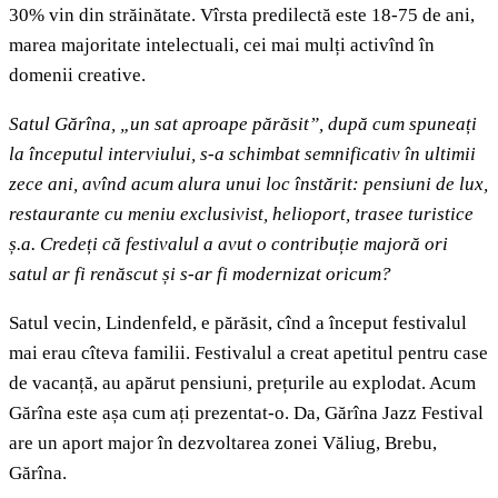
30% vin din străinătate. Vîrsta predilectă este 18-75 de ani,
marea majoritate intelectuali, cei mai mulți activînd în
domenii creative.
Satul Gărîna, „
un sat aproape părăsit”, după cum spuneați
la începutul interviului,
s-a schimbat semnificativ în ultimii
zece ani, avînd acum alura unui loc înstărit: pensiuni de lux,
restaurante cu meniu exclusivist, helioport, trasee turistice
ș.a. Credeți că festivalul a avut o contribuție majoră ori
satul ar fi renăscut și s-ar fi modernizat oricum?
Satul vecin, Lindenfeld, e părăsit, cînd a început festivalul
mai erau cîteva familii. Festivalul a creat apetitul pentru case
de vacanță, au apărut pensiuni, prețurile au explodat. Acum
Gărîna este așa cum ați prezentat-o. Da, Gărîna Jazz Festival
are un aport major în dezvoltarea zonei Văliug, Brebu,
Gărîna.