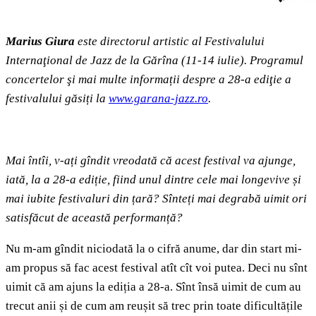
Marius Giura
este directorul artistic al Festivalului
Internaţional de Jazz de la Gărîna (11-14 iulie). Programul
concertelor şi mai multe informații despre a 28-a ediţie a
festivalului găsiți
la
www.garana-jazz.ro
.
Mai întîi, v-ați gîndit vreodată că acest festival va ajunge,
iată, la a 28-a ediție, fiind unul dintre cele mai longevive și
mai iubite festivaluri din țară? Sînteți mai degrabă uimit ori
satisfăcut de această performanță?
Nu m-am gîndit niciodată la o cifră anume, dar din start mi-
am propus să fac acest festival atît cît voi putea. Deci nu sînt
uimit că am ajuns la ediția a 28-a. Sînt însă uimit de cum au
trecut anii și de cum am reușit să trec prin toate dificultățile