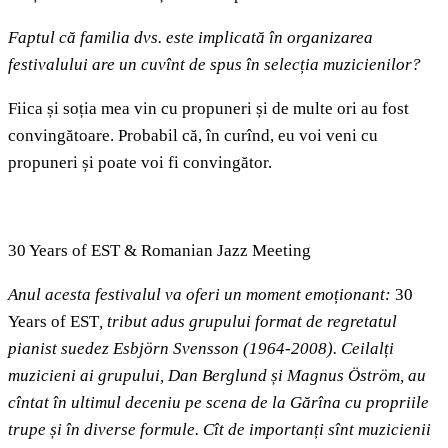
Faptul că familia dvs. este implicată în organizarea
festivalului are un cuvînt de spus în selecția muzicienilor?
Fiica și soția mea vin cu propuneri și de multe ori au fost
convingătoare. Probabil că, în curînd, eu voi veni cu
propuneri și poate voi fi convingător.
30 Years of EST & Romanian Jazz Meeting
Anul acesta festivalul va oferi un moment emoționant:
30
Years of EST
, tribut adus grupului format de regretatul
pianist suedez Esbjörn Svensson (1964-2008). Ceilalți
muzicieni ai grupului, Dan Berglund și Magnus Öström, au
cîntat în ultimul deceniu pe scena de la Gărîna cu propriile
trupe și în diverse formule. Cît de importanți sînt muzicienii