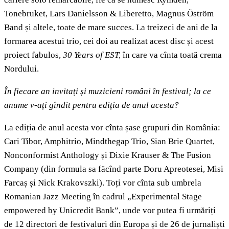
Tonebruket, Lars Danielsson & Liberetto, Magnus Öström
Band și altele, toate de mare succes. La treizeci de ani de la
formarea acestui trio, cei doi au realizat acest disc și acest
proiect fabulos,
30 Years of EST
,
în care va cînta toată crema
Nordului.
În fiecare an invitați și muzicieni români în festival; la ce
anume v-ați gîndit pentru ediția de anul acesta?
La ediția de anul acesta vor cînta șase grupuri din România:
Cari Tibor, Amphitrio, Mindthegap Trio, Sian Brie Quartet,
Nonconformist Anthology și Dixie Krauser & The Fusion
Company (din formula sa făcînd parte Doru Apreotesei, Misi
Farcaș și Nick Krakovszki). Toți vor cînta sub umbrela
Romanian Jazz Meeting în cadrul „Experimental Stage
empowered by Unicredit Bank”, unde vor putea fi urmăriți
de 12 directori de festivaluri din Europa și de 26 de jurnaliști