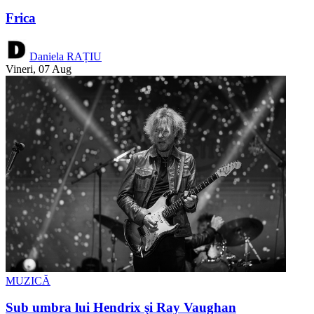
Frica
Daniela RAȚIU
Vineri, 07 Aug
MUZICĂ
Sub umbra lui Hendrix şi Ray Vaughan