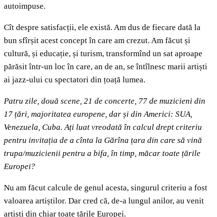
autoimpuse.
Cît despre satisfacții, ele există. Am dus de fiecare dată la
bun sfîrșit acest concept în care am crezut. Am făcut și
cultură, și educație, și turism, transformînd un sat aproape
părăsit într-un loc în care, an de an, se întîlnesc marii artiști
ai jazz-ului cu spectatori din țoață lumea.
Patru zile, două scene, 21 de concerte, 77 de muzicieni din
17 țări, majoritatea europene, dar și din Americi: SUA,
Venezuela, Cuba. Ați luat vreodată în calcul drept criteriu
pentru invitația de a cînta la Gărîna țara din care să vină
trupa/muzicienii pentru a bifa, în timp, măcar toate țările
Europei?
Nu am făcut calcule de genul acesta, singurul criteriu a fost
valoarea artiștilor. Dar cred că, de-a lungul anilor, au venit
artiști din chiar toate țările Europei.