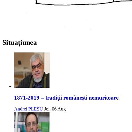
Situațiunea
1871-2019 – tradiții românești nemuritoare
Andrei PLEȘU
Joi, 06 Aug