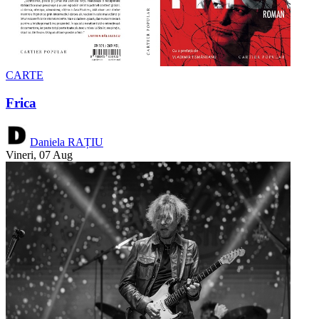
CARTE
Frica
Daniela RAȚIU
Vineri, 07 Aug