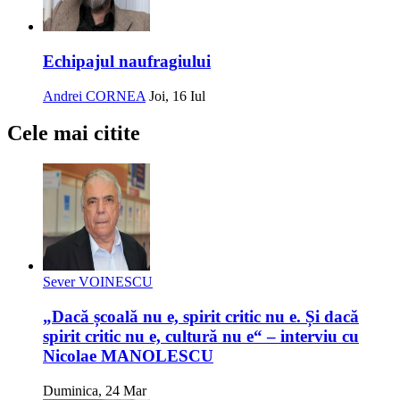
Echipajul naufragiului
Andrei CORNEA
Joi, 16 Iul
Cele mai citite
Sever VOINESCU
„Dacă școală nu e, spirit critic nu e. Și dacă
spirit critic nu e, cultură nu e“ – interviu cu
Nicolae MANOLESCU
Duminica, 24 Mar