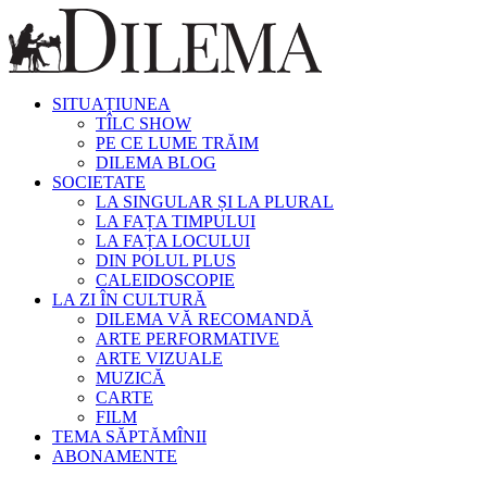
SITUAȚIUNEA
TÎLC SHOW
PE CE LUME TRĂIM
DILEMA BLOG
SOCIETATE
LA SINGULAR ȘI LA PLURAL
LA FAȚA TIMPULUI
LA FAȚA LOCULUI
DIN POLUL PLUS
CALEIDOSCOPIE
LA ZI ÎN CULTURĂ
DILEMA VĂ RECOMANDĂ
ARTE PERFORMATIVE
ARTE VIZUALE
MUZICĂ
CARTE
FILM
TEMA SĂPTĂMÎNII
ABONAMENTE