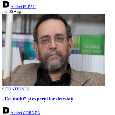
Andrei PLEȘU
Joi, 06 Aug
SITUAȚIUNEA
„Cei mulți” și experții lor detestați
Andrei CORNEA