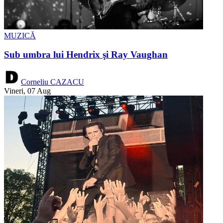
MUZICĂ
Sub umbra lui Hendrix şi Ray Vaughan
Corneliu CAZACU
Vineri, 07 Aug