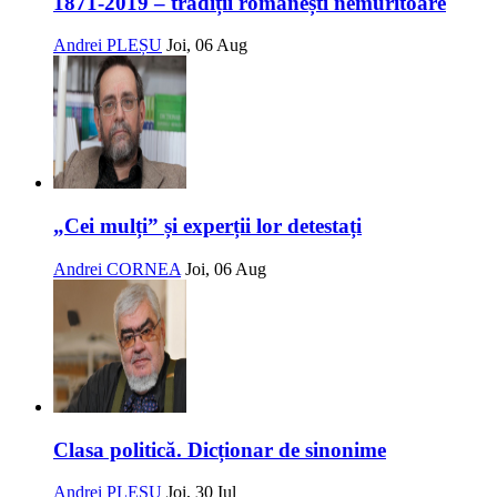
1871-2019 – tradiții românești nemuritoare
Andrei PLEȘU
Joi, 06 Aug
„Cei mulți” și experții lor detestați
Andrei CORNEA
Joi, 06 Aug
Clasa politică. Dicționar de sinonime
Andrei PLEȘU
Joi, 30 Iul