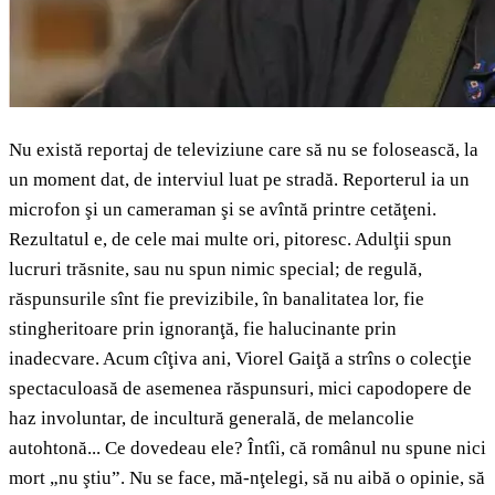
Nu există reportaj de televiziune care să nu se folosească, la
un moment dat, de interviul luat pe stradă. Reporterul ia un
microfon şi un cameraman şi se avîntă printre cetăţeni.
Rezultatul e, de cele mai multe ori, pitoresc. Adulţii spun
lucruri trăsnite, sau nu spun nimic special; de regulă,
răspunsurile sînt fie previzibile, în banalitatea lor, fie
stingheritoare prin ignoranţă, fie halucinante prin
inadecvare. Acum cîţiva ani, Viorel Gaiţă a strîns o colecţie
spectaculoasă de asemenea răspunsuri, mici capodopere de
haz involuntar, de incultură generală, de melancolie
autohtonă... Ce dovedeau ele? Întîi, că românul nu spune nici
mort „nu ştiu”. Nu se face, mă-nţelegi, să nu aibă o opinie, să