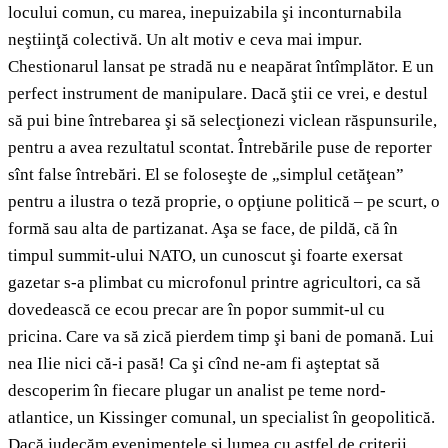
locului comun, cu marea, inepuizabila şi inconturnabila
neştiinţă colectivă. Un alt motiv e ceva mai impur.
Chestionarul lansat pe stradă nu e neapărat întîmplător. E un
perfect instrument de manipulare. Dacă ştii ce vrei, e destul
să pui bine întrebarea şi să selecţionezi viclean răspunsurile,
pentru a avea rezultatul scontat. Întrebările puse de reporter
sînt false întrebări. El se foloseşte de „simplul cetăţean”
pentru a ilustra o teză proprie, o opţiune politică – pe scurt, o
formă sau alta de partizanat. Aşa se face, de pildă, că în
timpul summit-ului NATO, un cunoscut şi foarte exersat
gazetar s-a plimbat cu microfonul printre agricultori, ca să
dovedească ce ecou precar are în popor summit-ul cu
pricina. Care va să zică pierdem timp şi bani de pomană. Lui
nea Ilie nici că-i pasă! Ca şi cînd ne-am fi aşteptat să
descoperim în fiecare plugar un analist pe teme nord-
atlantice, un Kissinger comunal, un specialist în geopolitică.
Dacă judecăm evenimentele şi lumea cu astfel de criterii,