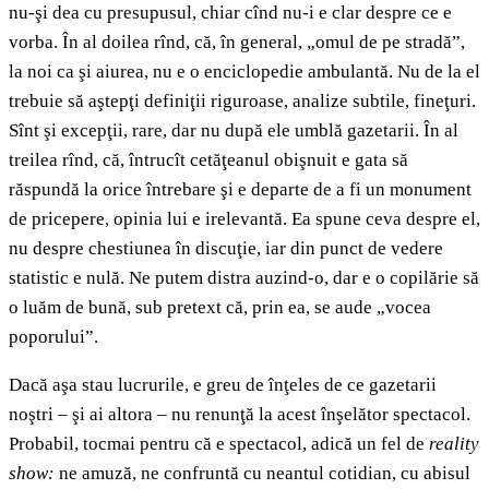
nu-şi dea cu presupusul, chiar cînd nu-i e clar despre ce e
vorba. În al doilea rînd, că, în general, „omul de pe stradă”,
la noi ca şi aiurea, nu e o enciclopedie ambulantă. Nu de la el
trebuie să aştepţi definiţii riguroase, analize subtile, fineţuri.
Sînt şi excepţii, rare, dar nu după ele umblă gazetarii. În al
treilea rînd, că, întrucît cetăţeanul obişnuit e gata să
răspundă la orice întrebare şi e departe de a fi un monument
de pricepere, opinia lui e irelevantă. Ea spune ceva despre el,
nu despre chestiunea în discuţie, iar din punct de vedere
statistic e nulă. Ne putem distra auzind-o, dar e o copilărie să
o luăm de bună, sub pretext că, prin ea, se aude „vocea
poporului”.
Dacă aşa stau lucrurile, e greu de înţeles de ce gazetarii
noştri – şi ai altora – nu renunţă la acest înşelător spectacol.
Probabil, tocmai pentru că e spectacol, adică un fel de
reality
show:
ne amuză, ne confruntă cu neantul cotidian, cu abisul