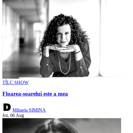
TÎLC SHOW
Floarea-soarelui este a mea
Mihaela SIMINA
Joi, 06 Aug