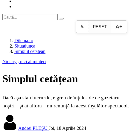
A+
A-
RESET
Dilema.ro
Situatiunea
Simplul cetățean
Nici așa, nici altminteri
Simplul cetățean
Dacă aşa stau lucrurile, e greu de înţeles de ce gazetarii
noştri – şi ai altora – nu renunţă la acest înşelător spectacol.
Andrei PLEȘU
Joi, 18 Aprilie 2024