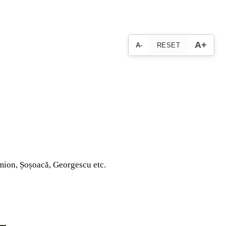
A+
A-
RESET
Simion, Șoșoacă, Georgescu etc.