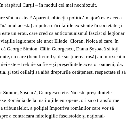
 răspărul Curții – în modul cel mai nechibzuit.
are sînt acestea? Aparent, obiecția politică majoră este aceea
nă anul acesta) ar putea mări faliile existente în societate și
 este un erou, care cred că anticomunismul fascist și legionar
viațiile legionare ale unor Eliade, Cioran, Noica și care, în
și că George Simion, Călin Georgescu, Diana Șoșoacă și toți
mite, cu care (beneficiind și de susținerea rusă) au intoxicat o
ei este – trebuie să fie – și președintele acestor oameni; da,
 și toți ceilalți să aibă drepturile cetățenești respectate și să
lor Simion, Șoșoacă, Georgescu etc. Nu este președintele
leze România de la instituțiile europene, ori să o transforme
a tribunalelor, a poliției împotriva românilor care vor să
pre a contracara mitologiile fascistoide și național-