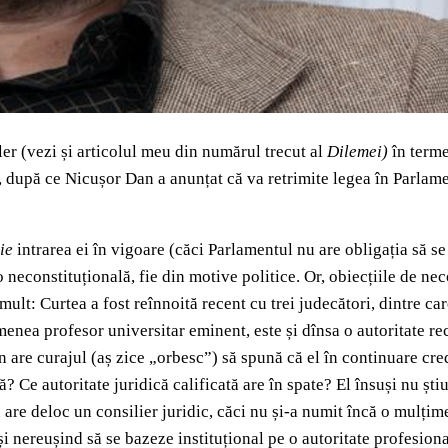
er (vezi și articolul meu din numărul trecut al
Dilemei)
în terme
, după ce Nicușor Dan a anunțat că va retrimite legea în Parlamen
ie
intrarea ei în vigoare (căci Parlamentul nu are obligația să 
 neconstituțională, fie din motive politice. Or, obiecțiile de nec
ult: Curtea a fost reînnoită recent cu trei judecători, dintre car
menea profesor universitar eminent, este și dînsa o autoritate re
Dan are curajul (aș zice „orbesc”) să spună că el în continuare cr
ază? Ce autoritate juridică calificată are în spate? El însuși nu 
are deloc un consilier juridic, căci nu și-a numit încă o mulțime 
și nereușind să se bazeze instituțional pe o autoritate profesion