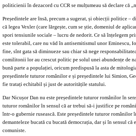
politicienii în dezacord cu CCR se mulțumeau să declare că „n
Președintele are însă, precum a sugerat, și obiecții politice – 
că legea Vexler (care lărgește, cum se știe, domeniul de aplicar
spori tensiunile sociale – lucru de nedorit. Ce să înțelegem p
este tolerabil, care nu văd în antisemitismul unor Eminescu, Ior
fine, sînt gata să diminueze sau chiar să nege responsabilitat
comilitonii lor au crescut politic pe solul unei abundențe de na
bună parte a populației, oricum predispusă la asta de mitologi
președintele tuturor românilor e și președintele lui Simion, Geor
fie tratați echitabil și just de autoritățile statului.
Dar Nicușor Dan nu este președintele tuturor românilor în sensu
tuturor românilor în sensul că ar trebui să-i justifice pe român
într-o gubernie rusească. Este președintele tuturor românilor în
demanteleze bucată cu bucată democrația, dar și în sensul că e 
comuniste.