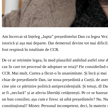
Am încercat să înțeleg „lupta” președintelui Dan cu legea Vexl
istorică și așa mai departe. Dar demersul devine tot mai dificil
fost respinsă în totalitate de CCR.
De ce ar retrimite legea, în mod plauzibil amînînd astfel
sine d
caz în care tot procesul de adoptare se reia)? Fie considerînd-o
CCR. Mai mult, Curtea a făcut-o în unanimitate. Și încă și mai m
chiar de președintele Dan, iar noua președintă a Curții, de ase
cine știe ce părtinire politică antiprezidențială. Și totuși, dl 
ar fi „neclară” și ar afecta libertăți cetățenești. Pe ce se baze
un bun consilier, așa cum e firesc să aibă președintele? Nu. Nu 
constituțional? Mister. Personal incompetent, deci, în materie 