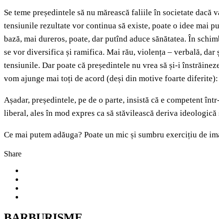
Se teme președintele să nu mărească faliile în societate dacă 
tensiunile rezultate vor continua să existe, poate o idee mai pu
bază, mai dureros, poate, dar putînd aduce sănătatea. În schimb,
se vor diversifica și ramifica. Mai rău, violența – verbală, dar și
tensiunile. Dar poate că președintele nu vrea să și-i înstrăineze
vom ajunge mai toți de acord (deși din motive foarte diferite)
Așadar, președintele, pe de o parte, insistă că e competent înt
liberal, ales în mod expres ca să stăvilească deriva ideologică
Ce mai putem adăuga? Poate un mic și sumbru exercițiu de imagi
Share
BARBURISME