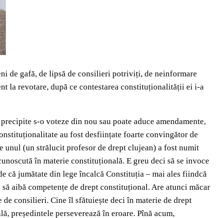
ni de gafă, de lipsă de consilieri potriviți, de neinformare
t la revotare, după ce contestarea constituționalității ei i-a
se precipite s-o voteze din nou sau poate aduce amendamente,
onstituționalitate au fost desființate foarte convingător de
e unul (un strălucit profesor de drept clujean) a fost numit
cunoscută în materie constituțională. E greu deci să se invoce
ede că jumătate din lege încalcă Constituția – mai ales fiindcă
știu să aibă competențe de drept constituțional. Are atunci măcar
de consilieri. Cine îl sfătuiește deci în materie de drept
ală, președintele perseverează în eroare. Pînă acum,