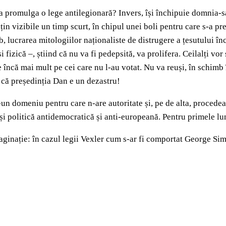
va promulga o lege antilegionară? Invers, își închipuie domnia-s
țin vizibile un timp scurt, în chipul unei boli pentru care s-a p
 lucrarea mitologiilor naționaliste de distrugere a țesutului înc
 fizică –, știind că nu va fi pedepsită, va prolifera. Ceilalți vor s
 încă mai mult pe cei care nu l-au votat. Nu va reuși, în schimb îi
: că președinția Dan e un dezastru!
r-un domeniu pentru care n-are autoritate și, pe de alta, proced
 și politică antidemocratică și anti-europeană. Pentru primele lu
nație: în cazul legii Vexler cum s-ar fi comportat George Simion