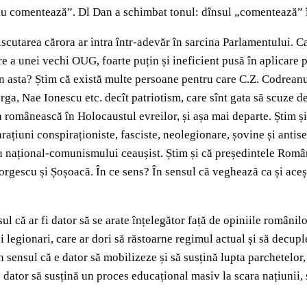
u comentează”. Dl Dan a schimbat tonul: dînsul „comentează” în
discutarea cărora ar intra într-adevăr în sarcina Parlamentului. C
e a unei vechi OUG, foarte puțin și ineficient pusă în aplicare pî
rin asta? Știm că există multe persoane pentru care C.Z. Codreanu
ga, Nae Ionescu etc. decît patriotism, care sînt gata să scuze de
ea românească în Holocaustul evreilor, și așa mai departe. Știm 
rațiuni conspiraționiste, fasciste, neolegionare, șovine și antise
a național-comunismului ceaușist. Știm și că președintele Români
gescu și Șoșoacă. În ce sens? În sensul că veghează ca și aceștia,
l că ar fi dator să se arate înțelegător față de opiniile români
ii legionari, care ar dori să răstoarne regimul actual și să decup
 sensul că e dator să mobilizeze și să susțină lupta parchetelor, 
dator să susțină un proces educațional masiv la scara națiunii, s