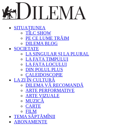
SITUAȚIUNEA
TÎLC SHOW
PE CE LUME TRĂIM
DILEMA BLOG
SOCIETATE
LA SINGULAR ȘI LA PLURAL
LA FAȚA TIMPULUI
LA FAȚA LOCULUI
DIN POLUL PLUS
CALEIDOSCOPIE
LA ZI ÎN CULTURĂ
DILEMA VĂ RECOMANDĂ
ARTE PERFORMATIVE
ARTE VIZUALE
MUZICĂ
CARTE
FILM
TEMA SĂPTĂMÎNII
ABONAMENTE