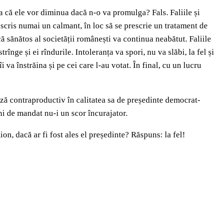
a că ele vor diminua dacă n-o va promulga? Fals. Faliile și
rescris numai un calmant, în loc să se prescrie un tratament de
ă sănătos al societății românești va continua neabătut. Faliile
trînge și ei rîndurile. Intoleranța va spori, nu va slăbi, la fel și
 va înstrăina și pe cei care l-au votat. În final, cu un lucru
ează contraproductiv în calitatea sa de președinte democrat-
ni de mandat nu-i un scor încurajator.
, dacă ar fi fost ales el președinte? Răspuns: la fel!