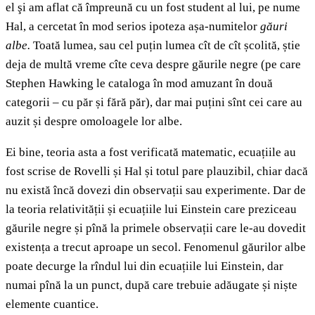
el şi am aflat că împreună cu un fost student al lui, pe nume
Hal, a cercetat în mod serios ipoteza așa-numitelor
găuri
albe.
Toată lumea, sau cel puțin lumea cît de cît școlită, știe
deja de multă vreme cîte ceva despre găurile negre (pe care
Stephen Hawking le cataloga în mod amuzant în două
categorii – cu păr și fără păr), dar mai puțini sînt cei care au
auzit și despre omoloagele lor albe.
Ei bine, teoria asta a fost verificată matematic, ecuațiile au
fost scrise de Rovelli și Hal și totul pare plauzibil, chiar dacă
nu există încă dovezi din observații sau experimente. Dar de
la teoria relativității și ecuațiile lui Einstein care preziceau
găurile negre și pînă la primele observații care le-au dovedit
existența a trecut aproape un secol. Fenomenul găurilor albe
poate decurge la rîndul lui din ecuațiile lui Einstein, dar
numai pînă la un punct, după care trebuie adăugate și niște
elemente cuantice.