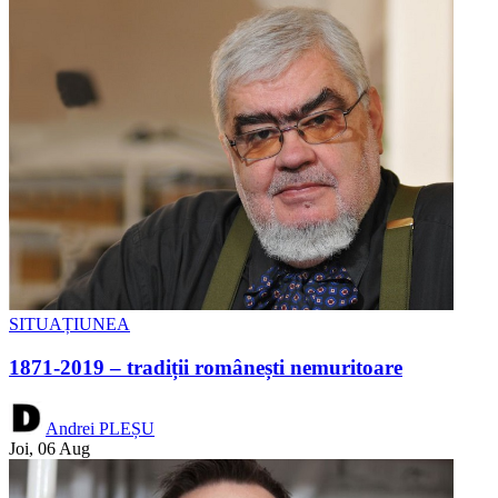
SITUAȚIUNEA
1871-2019 – tradiții românești nemuritoare
Andrei PLEȘU
Joi, 06 Aug