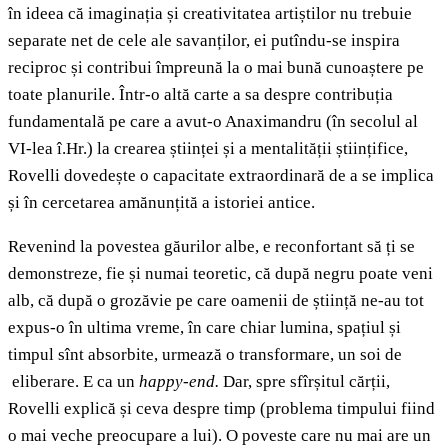
în ideea că imaginația și creativitatea artiștilor nu trebuie
separate net de cele ale savanților, ei putîndu-se inspira
reciproc și contribui împreună la o mai bună cunoaștere pe
toate planurile. Într-o altă carte a sa despre contribuția
fundamentală pe care a avut-o Anaximandru (în secolul al
VI-lea î.Hr.) la crearea științei și a mentalității științifice,
Rovelli dovedește o capacitate extraordinară de a se implica
și în cercetarea amănunțită a istoriei antice.
Revenind la povestea găurilor albe, e reconfortant să ți se
demonstreze, fie și numai teoretic, că după negru poate veni
alb, că după o grozăvie pe care oamenii de știință ne-au tot
expus-o în ultima vreme, în care chiar lumina, spațiul și
timpul sînt absorbite, urmează o transformare, un soi de
eliberare. E ca un
happy-end.
Dar, spre sfîrșitul cărții,
Rovelli explică și ceva despre timp (problema timpului fiind
o mai veche preocupare a lui). O poveste care nu mai are un