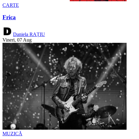
CARTE
Frica
Daniela RAȚIU
Vineri, 07 Aug
MUZICĂ