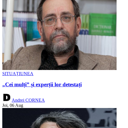
SITUAȚIUNEA
„Cei mulți” și experții lor detestați
Andrei CORNEA
Joi, 06 Aug