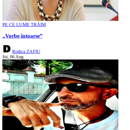
PE CE LUME TRĂIM
„Vorbe întoarse”
Rodica ZAFIU
Joi, 06 Aug