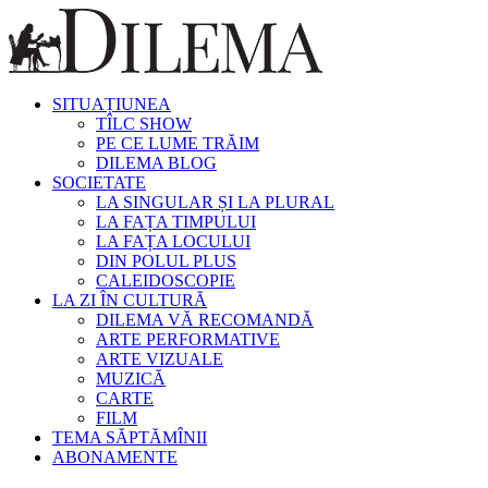
SITUAȚIUNEA
TÎLC SHOW
PE CE LUME TRĂIM
DILEMA BLOG
SOCIETATE
LA SINGULAR ȘI LA PLURAL
LA FAȚA TIMPULUI
LA FAȚA LOCULUI
DIN POLUL PLUS
CALEIDOSCOPIE
LA ZI ÎN CULTURĂ
DILEMA VĂ RECOMANDĂ
ARTE PERFORMATIVE
ARTE VIZUALE
MUZICĂ
CARTE
FILM
TEMA SĂPTĂMÎNII
ABONAMENTE