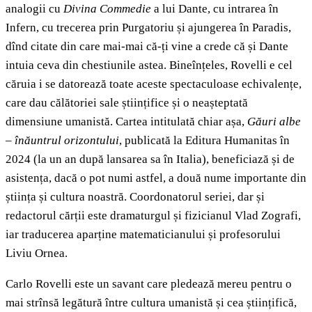
analogii cu
Divina Commedie
a lui Dante, cu intrarea în
Infern, cu trecerea prin Purgatoriu și ajungerea în Paradis,
dînd citate din care mai-mai că-ți vine a crede că și Dante
intuia ceva din chestiunile astea. Bineînțeles, Rovelli e cel
căruia i se datorează toate aceste spectaculoase echivalențe,
care dau călătoriei sale științifice și o neașteptată
dimensiune umanistă. Cartea intitulată chiar așa,
Găuri albe
– înăuntrul orizontului
, publicată la Editura Humanitas în
2024 (la un an după lansarea sa în Italia), beneficiază și de
asistența, dacă o pot numi astfel, a două nume importante din
știința și cultura noastră. Coordonatorul seriei, dar și
redactorul cărții este dramaturgul și fizicianul Vlad Zografi,
iar traducerea aparține matematicianului și profesorului
Liviu Ornea.
Carlo Rovelli este un savant care pledează mereu pentru o
mai strînsă legătură între cultura umanistă și cea științifică,