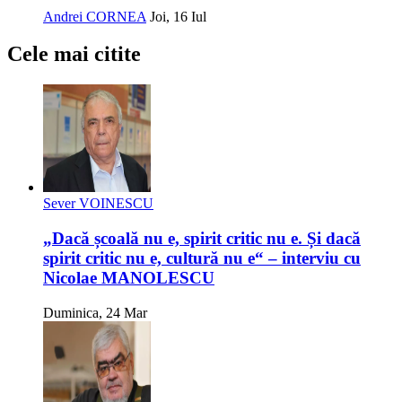
Andrei CORNEA
Joi, 16 Iul
Cele mai citite
Sever VOINESCU
„Dacă școală nu e, spirit critic nu e. Și dacă
spirit critic nu e, cultură nu e“ – interviu cu
Nicolae MANOLESCU
Duminica, 24 Mar