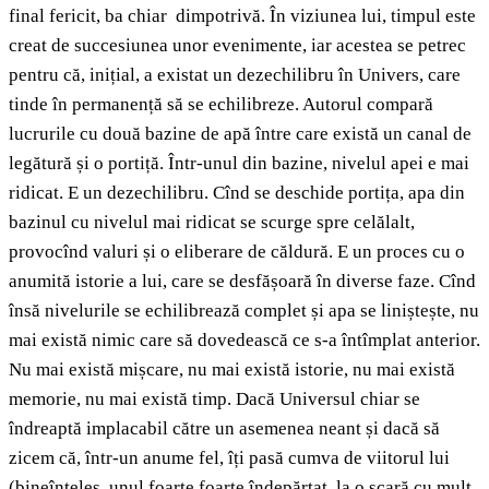
final fericit, ba chiar dimpotrivă. În viziunea lui, timpul este
creat de succesiunea unor evenimente, iar acestea se petrec
pentru că, inițial, a existat un dezechilibru în Univers, care
tinde în permanență să se echilibreze. Autorul compară
lucrurile cu două bazine de apă între care există un canal de
legătură și o portiță. Într-unul din bazine, nivelul apei e mai
ridicat. E un dezechilibru. Cînd se deschide portița, apa din
bazinul cu nivelul mai ridicat se scurge spre celălalt,
provocînd valuri și o eliberare de căldură. E un proces cu o
anumită istorie a lui, care se desfășoară în diverse faze. Cînd
însă nivelurile se echilibrează complet și apa se liniștește, nu
mai există nimic care să dovedească ce s-a întîmplat anterior.
Nu mai există mișcare, nu mai există istorie, nu mai există
memorie, nu mai există timp. Dacă Universul chiar se
îndreaptă implacabil către un asemenea neant și dacă să
zicem că, într-un anume fel, îți pasă cumva de viitorul lui
(bineînțeles, unul foarte foarte îndepărtat, la o scară cu mult