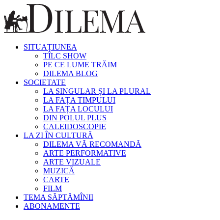
SITUAȚIUNEA
TÎLC SHOW
PE CE LUME TRĂIM
DILEMA BLOG
SOCIETATE
LA SINGULAR ȘI LA PLURAL
LA FAȚA TIMPULUI
LA FAȚA LOCULUI
DIN POLUL PLUS
CALEIDOSCOPIE
LA ZI ÎN CULTURĂ
DILEMA VĂ RECOMANDĂ
ARTE PERFORMATIVE
ARTE VIZUALE
MUZICĂ
CARTE
FILM
TEMA SĂPTĂMÎNII
ABONAMENTE