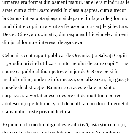
urmărea era format din oameni maturi, iar el era mîndru să le
arate cum a citit Dostoievski în clasa a șaptea, cum a trecut
la Camus într-a opta și așa mai departe. În fața colegilor, nici
unul dintre copii nu a vrut să fie asociat cu cărțile și lectura.
De ce? Citez, aproximativ, din răspunsul fiicei mele: nimeni
din jurul lor nu e interesat de așa ceva.
Cel mai recent raport publicat de Organizația Salvați Copiii
– „Studiu privind utilizarea Internetului de către copii” – ne
spune că publicul tînăr petrece în jur de 6-8 ore pe zi în
mediul online, unde se informează, socializează și își găsește
sursele de distracție. Bănuiesc că aceste date nu sînt o
surpriză: s-a vorbit adesea despre cît de mult timp petrec
adolescenții pe Internet și cît de mult rău produce Internetul
statisticilor triste privind lectura.
Expunerea la mediul digital este adictivă, asta știm cu toții,
deci e clar de ce statul pe Internet le consumă copiilor și