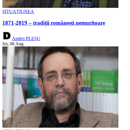
SITUAȚIUNEA
1871-2019 – tradiții românești nemuritoare
Andrei PLEȘU
Joi, 06 Aug