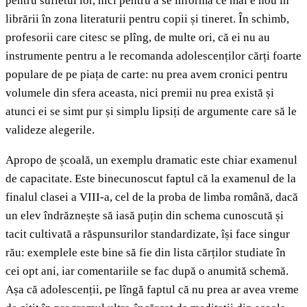
pentru sufletul lor, nici pentru a se informa ce mai e nou în
librării în zona literaturii pentru copii și tineret. În schimb,
profesorii care citesc se plîng, de multe ori, că ei nu au
instrumente pentru a le recomanda adolescenților cărți foarte
populare de pe piața de carte: nu prea avem cronici pentru
volumele din sfera aceasta, nici premii nu prea există și
atunci ei se simt pur și simplu lipsiți de argumente care să le
valideze alegerile.
Apropo de școală, un exemplu dramatic este chiar examenul
de capacitate. Este binecunoscut faptul că la examenul de la
finalul clasei a VIII-a, cel de la proba de limba română, dacă
un elev îndrăznește să iasă puțin din schema cunoscută și
tacit cultivată a răspunsurilor standardizate, își face singur
rău: exemplele este bine să fie din lista cărților studiate în
cei opt ani, iar comentariile se fac după o anumită schemă.
Așa că adolescenții, pe lîngă faptul că nu prea ar avea vreme