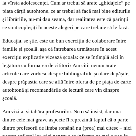
la vîrsta adolescenței. Cum ar trebui să arate „ghidajele” pe
piața cărții autohtone, ce ar trebui să facă mai bine editurile
și librăriile, nu-mi dau seama, dar realitatea este că părinții
se simt copleșiți în aceste alegeri pe care trebuie să le facă.
Educația, se știe, este un bun exercițiu de colaborare între
familie și școală, așa că întrebarea următoare în acest
exercițiu explicativ vizează școala: ce se întîmplă aici în
legătură cu formarea de cititori? Am citit nenumărate
articole care vorbesc despre bibliografiile școlare depășite,
despre prăpastia care se află între oferta de pe piața de carte
autohtonă și recomandările de lectură care vin dinspre
școală.
Am vizitat și tabăra profesorilor. Nu o să insist, dar una
dintre cele mai grave aspecte îl reprezintă faptul că o parte
dintre profesorii de limba română nu (prea) mai citesc – nici