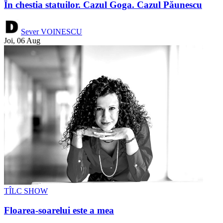
În chestia statuilor. Cazul Goga. Cazul Păunescu
Sever VOINESCU
Joi, 06 Aug
TÎLC SHOW
Floarea-soarelui este a mea