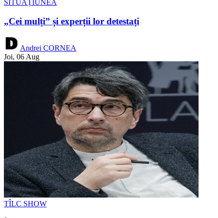
SITUAȚIUNEA
„Cei mulți” și experții lor detestați
Andrei CORNEA
Joi, 06 Aug
TÎLC SHOW