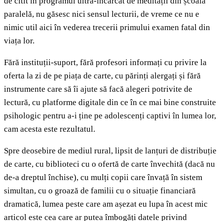
de citit în programul ultra-încărcat de meditații din școala
paralelă, nu găsesc nici sensul lecturii, de vreme ce nu e
nimic util aici în vederea trecerii primului examen fatal din
viața lor.
Fără instituții-suport, fără profesori informați cu privire la
oferta la zi de pe piața de carte, cu părinți alergați și fără
instrumente care să îi ajute să facă alegeri potrivite de
lectură, cu platforme digitale din ce în ce mai bine construite
psihologic pentru a-i ține pe adolescenți captivi în lumea lor,
cam acesta este rezultatul.
Spre deosebire de mediul rural, lipsit de lanțuri de distribuție
de carte, cu biblioteci cu o ofertă de carte învechită (dacă nu
de-a dreptul închise), cu mulți copii care învață în sistem
simultan, cu o groază de familii cu o situație financiară
dramatică, lumea peste care am așezat eu lupa în acest mic
articol este cea care ar putea îmbogăți datele privind