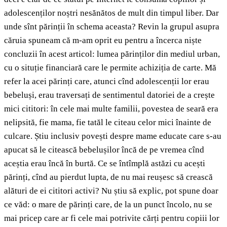
adolescenților noștri nesănătos de mult din timpul liber. Dar
unde sînt părinții în schema aceasta? Revin la grupul asupra
căruia spuneam că m-am oprit eu pentru a încerca niște
concluzii în acest articol: lumea părinților din mediul urban,
cu o situție financiară care le permite achiziția de carte. Mă
refer la acei părinți care, atunci cînd adolescenții lor erau
bebeluși, erau traversați de sentimentul datoriei de a crește
mici cititori: în cele mai multe familii, povestea de seară era
nelipsită, fie mama, fie tatăl le citeau celor mici înainte de
culcare. Știu inclusiv povești despre mame educate care s-au
apucat să le citească bebelușilor încă de pe vremea cînd
aceștia erau încă în burtă. Ce se întîmplă astăzi cu acești
părinți, cînd au pierdut lupta, de nu mai reușesc să crească
alături de ei cititori activi? Nu știu să explic, pot spune doar
ce văd: o mare de părinți care, de la un punct încolo, nu se
mai pricep care ar fi cele mai potrivite cărți pentru copiii lor