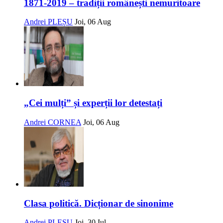
1871-2019 – tradiții românești nemuritoare
Andrei PLEȘU
Joi, 06 Aug
„Cei mulți” și experții lor detestați
Andrei CORNEA
Joi, 06 Aug
Clasa politică. Dicționar de sinonime
Andrei PLEȘU
Joi, 30 Iul