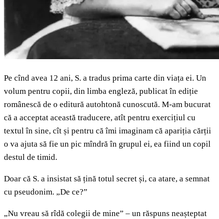
Pe cînd avea 12 ani, S. a tradus prima carte din viața ei. Un
volum pentru copii, din limba engleză, publicat în ediție
românescă de o editură autohtonă cunoscută. M-am bucurat
că a acceptat această traducere, atît pentru exercițiul cu
textul în sine, cît și pentru că îmi imaginam că apariția cărții
o va ajuta să fie un pic mîndră în grupul ei, ea fiind un copil
destul de timid.
Doar că S. a insistat să țină totul secret și, ca atare, a semnat
cu pseudonim. „De ce?”
„Nu vreau să rîdă colegii de mine” – un răspuns neașteptat