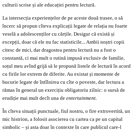
culturii scrise și ale educației pentru lectură.
La intersecția experiențelor de pe aceste două trasee, o să
încerc să propun cîteva explicații legate de relația nu foarte
veselă a adolescenților cu cărțile. Desigur că există și
excepții, doar că ele nu fac statisticile... Ambii noștri copii
citesc de mici, dar dragostea pentru lectură nu a fost o
constantă, ci mai mult o rutină impusă exclusiv de familie,
soțul meu avînd grijă să le propună listele de lectură în acord
cu firile lor extrem de diferite. Au existat și momente de
bucurie legate de întîlnirea cu cîte o poveste, dar lectura a
rămas în general un exercițiu obligatoriu zilnic: o sursă de
erudiție mai mult decît una de
entertainment.
În cîteva situații punctuale, fiul nostru, o fire extrovertită, un
mic histrion, a folosit asocierea cu cartea ca pe un capital
simbolic – și asta doar în contexte în care publicul care-l