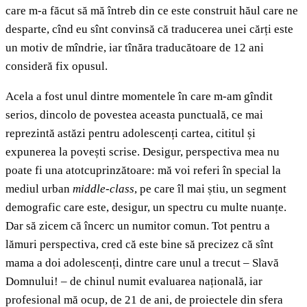
care m-a făcut să mă întreb din ce este construit hăul care ne
desparte, cînd eu sînt convinsă că traducerea unei cărți este
un motiv de mîndrie, iar tînăra traducătoare de 12 ani
consideră fix opusul.
Acela a fost unul dintre momentele în care m-am gîndit
serios, dincolo de povestea aceasta punctuală, ce mai
reprezintă astăzi pentru adolescenți cartea, cititul și
expunerea la povești scrise. Desigur, perspectiva mea nu
poate fi una atotcuprinzătoare: mă voi referi în special la
mediul urban
middle-class
, pe care îl mai știu, un segment
demografic care este, desigur, un spectru cu multe nuanțe.
Dar să zicem că încerc un numitor comun. Tot pentru a
lămuri perspectiva, cred că este bine să precizez că sînt
mama a doi adolescenți, dintre care unul a trecut – Slavă
Domnului! – de chinul numit evaluarea națională, iar
profesional mă ocup, de 21 de ani, de proiectele din sfera