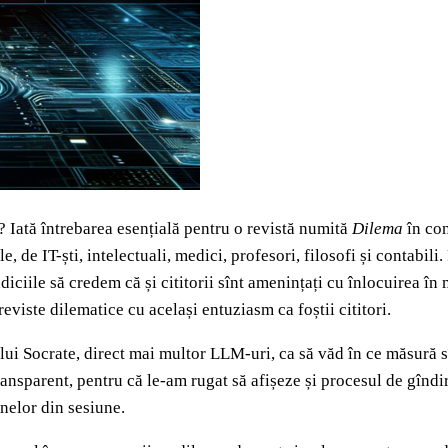
Iată întrebarea esențială pentru o revistă numită
Dilema
în con
 de IT-ști, intelectuali, medici, profesori, filosofi și contabili.
iciile să credem că și cititorii sînt amenințați cu înlocuirea în
reviste dilematice cu același entuziasm ca foștii cititori.
lui Socrate, direct mai multor LLM-uri, ca să văd în ce măsură s
transparent, pentru că le-am rugat să afișeze și procesul de gînd
nelor din sesiune.