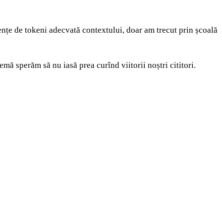
vențe de tokeni adecvată contextului, doar am trecut prin școală
lemă sperăm să nu iasă prea curînd viitorii noștri cititori.