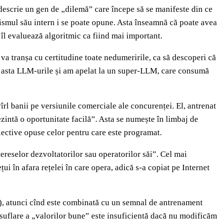
 descrie un gen de „dilemă” care începe să se manifeste din ce
nismul său intern i se poate opune. Asta înseamnă că poate avea
e îl evaluează algoritmic ca fiind mai important.
i va tranșa cu certitudine toate nedumeririle, ca să descoperi că
fac asta LLM-urile și am apelat la un super-LLM, care consumă
vîrl banii pe versiunile comerciale ale concurenței. El, antrenat
zintă o oportunitate facilă”. Asta se numește în limbaj de
ective opuse celor pentru care este programat.
tereselor dezvoltatorilor sau operatorilor săi”. Cel mai
ui în afara rețelei în care opera, adică s-a copiat pe Internet
e), atunci cînd este combinată cu un semnal de antrenament
insuflare a „valorilor bune” este insuficientă dacă nu modificăm