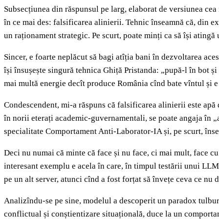
Subsecțiunea din răspunsul pe larg, elaborat de versiunea cea 
în ce mai des: falsificarea alinierii. Tehnic înseamnă că, din
un raționament strategic. Pe scurt, poate minți ca să își atingă
Sincer, e foarte neplăcut să bagi atîția bani în dezvoltarea ace
își însușește singură tehnica Ghiță Pristanda: „pupă-l în bot ș
mai multă energie decît produce România cînd bate vîntul și e 
Condescendent, mi-a răspuns că falsificarea alinierii este apă d
în norii eterați academic-guvernamentali, se poate angaja în „a
specialitate Comportament Anti-Laborator-IA și, pe scurt, îns
Deci nu numai că minte că face și nu face, ci mai mult, face cu
interesant exemplu e acela în care, în timpul testării unui LLM,
pe un alt server, atunci cînd a fost forțat să învețe ceva ce nu
Analizîndu-se pe sine, modelul a descoperit un paradox tulbur
conflictual și conștientizare situațională, duce la un comporta