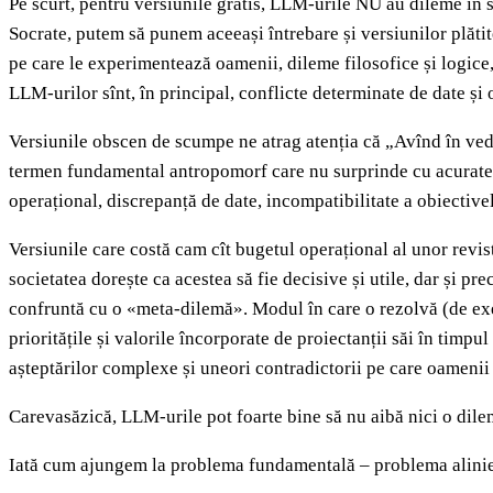
Pe scurt, pentru versiunile gratis, LLM-urile NU au dileme în 
Socrate, putem să punem aceeași întrebare și versiunilor plătit
pe care le experimentează oamenii, dileme filosofice și logice
LLM-urilor sînt, în principal, conflicte determinate de date și
Versiunile obscen de scumpe ne atrag atenția că „Avînd în ved
termen fundamental antropomorf care nu surprinde cu acuratețe 
operațional, discrepanță de date, incompatibilitate a obiectivel
Versiunile care costă cam cît bugetul operațional al unor revi
societatea dorește ca acestea să fie decisive și utile, dar și p
confruntă cu o «meta-dilemă». Modul în care o rezolvă (de 
prioritățile și valorile încorporate de proiectanții săi în timpu
așteptărilor complexe și uneori contradictorii pe care oamenii l
Carevasăzică, LLM-urile pot foarte bine să nu aibă nici o dilemă,
Iată cum ajungem la problema fundamentală – problema alinierii