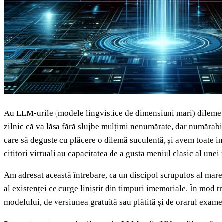
Au LLM-urile (modele lingvistice de dimensiuni mari) dileme? 
zilnic că va lăsa fără slujbe mulțimi nenumărate, dar numărabile,
care să deguste cu plăcere o dilemă suculentă, și avem toate ind
cititori virtuali au capacitatea de a gusta meniul clasic al unei 
Am adresat această întrebare, ca un discipol scrupulos al mare
al existenței ce curge liniștit din timpuri imemoriale. În mod 
modelului, de versiunea gratuită sau plătită și de orarul exame