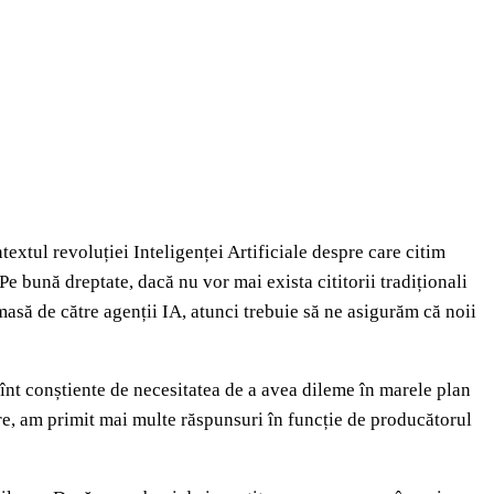
textul revoluției Inteligenței Artificiale despre care citim
 Pe bună dreptate, dacă nu vor mai exista cititorii tradiționali
 masă de către agenții IA, atunci trebuie să ne asigurăm că noii
înt conștiente de necesitatea de a avea dileme în marele plan
ire, am primit mai multe răspunsuri în funcție de producătorul