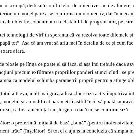
mai scumpă, dedicată conflictelor de obiective sau de aliniere,
 exterior, un model pare a se conforma unui obiectiv, dar în meca
 un alt obiectiv, concurent cu cel stabilit de programator, pe car
stei tehnologii de vîrf în speranța că va rezolva toate dilemele ș
i papă tot”. Așa că am vrut să aflu mai în detaliu de ce și cum 
soare afară.
e ploaie pe lîngă ce poate el să facă, și așa îmi trebuie dacă az
cțiuni precum exfiltrarea propriilor ponderi atunci cînd i se pre
eamnă că modelul schimbă parametrii proprii pentru a atinge obi
 totul altceva, mult mai grav, adică „lucrează activ împotriva in
 modelul și-a modificat parametrii astfel încît să poată supravieț
 dorea și a fost amenințat cu ștergerea dacă nu se conformează.
ător: o preferință inițială de bază „bună” (pentru inofensivitat
ment „rău” (înșelător). Și tot el a ajuns la concluzia că simpla 