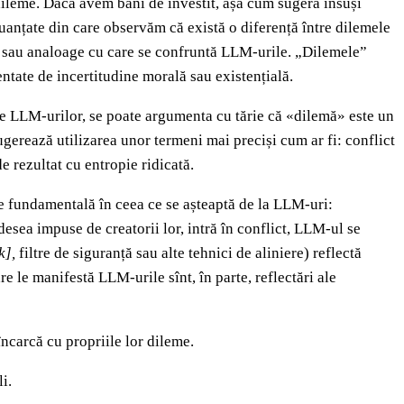
dileme. Dacă avem bani de investit, așa cum sugera însuși
nuanțate din care observăm că există o diferență între dilemele
are sau analoage cu care se confruntă LLM-urile. „Dilemele”
entate de incertitudine morală sau existențială.
le LLM-urilor, se poate argumenta cu tărie că «dilemă» este un
gerează utilizarea unor termeni mai preciși cum ar fi: conflict
e rezultat cu entropie ridicată.
ne fundamentală în ceea ce se așteaptă de la LLM-uri:
adesea impuse de creatorii lor, intră în conflict, LLM-ul se
k],
filtre de siguranță sau alte tehnici de aliniere) reflectă
re le manifestă LLM-urile sînt, în parte, reflectări ale
încarcă cu propriile lor dileme.
i.