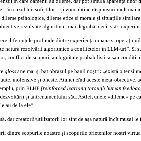
sensul în care oamenii au dileme, dar pot simula aparența unor 
e – în cazul lui, sofiștilor – și vom obține răspunsuri mult mai 
, dileme psihologice, dileme etice și morale și situațiile simil
 obiective rezolvate algoritmic, mai degrabă, decît stări experim
ere diferențele profunde dintre experiența umană și operațiuni
natura rezolvării algoritmice a conflictelor în LLM-uri”. Și su
or, conflict de scopuri, ambiguitate probabilistică sau condiții d
ste
glossy
ne mai și bat obrazul pe banii noștri: „există o tensiu
recaute, inofensive și oneste. Atunci cînd aceste meta-obiective, 
exemplu, prin RLHF
[reinforced learning through human feedbac
l dezvoltării și antrenamentului său. Astfel, unele «dileme» pe ca
e au de la ele”.
 dar creatorii/utilizatorii lor sînt de așa natură încît musai le 
 dintre scopurile noastre și scopurile prietenilor noștri virtual