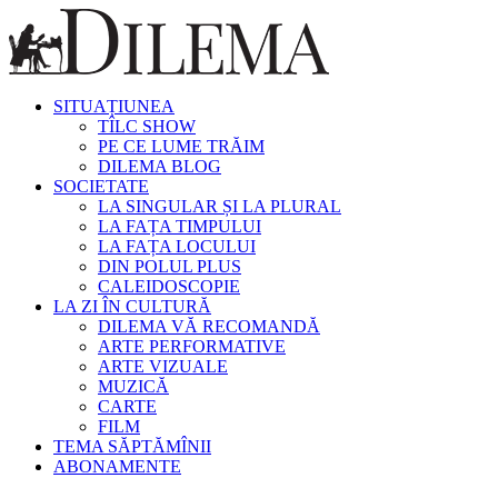
SITUAȚIUNEA
TÎLC SHOW
PE CE LUME TRĂIM
DILEMA BLOG
SOCIETATE
LA SINGULAR ȘI LA PLURAL
LA FAȚA TIMPULUI
LA FAȚA LOCULUI
DIN POLUL PLUS
CALEIDOSCOPIE
LA ZI ÎN CULTURĂ
DILEMA VĂ RECOMANDĂ
ARTE PERFORMATIVE
ARTE VIZUALE
MUZICĂ
CARTE
FILM
TEMA SĂPTĂMÎNII
ABONAMENTE