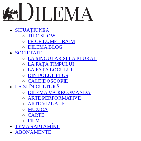
SITUAȚIUNEA
TÎLC SHOW
PE CE LUME TRĂIM
DILEMA BLOG
SOCIETATE
LA SINGULAR ȘI LA PLURAL
LA FAȚA TIMPULUI
LA FAȚA LOCULUI
DIN POLUL PLUS
CALEIDOSCOPIE
LA ZI ÎN CULTURĂ
DILEMA VĂ RECOMANDĂ
ARTE PERFORMATIVE
ARTE VIZUALE
MUZICĂ
CARTE
FILM
TEMA SĂPTĂMÎNII
ABONAMENTE