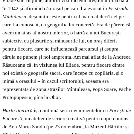
Eliade sînt ficțiune, autorul vizitînd Bucureștiul ultima dată
în 1942 și afirmînd că orașul pe care l-a evocat în
Pe strada
Mîntuleasa,
deși mitic, este pentru el mai real decît cel pe
care l-a cunoscut, cu geografia lui concretă. Era de părere că
avem un atlas al nostru interior, o hartă a unui București
subiectiv, cu plusurile și minusurile lui, un oraș diferit
pentru fiecare, care ne influențează parcursul și asupra
căruia ne punem și noi amprenta. Am mai aflat de la Andreea
Răsuceanu că, în viziunea lui Eliade, pentru fiecare dintre
noi există o geografie sacră, care începe cu copilăria, și o
inimă a orașului – în cazul scriitorului, aceasta era
reprezentată de zona străzilor Mîntuleasa, Popa Soare, Pache
Protopopescu, pînă la Obor.
Harta literară
își continuă seria evenimentelor cu
Povești de
București,
un atelier de scriere creativă pentru copii condus
de Ana Maria Sandu (pe 23 noiembrie, la Muzeul Hărților și