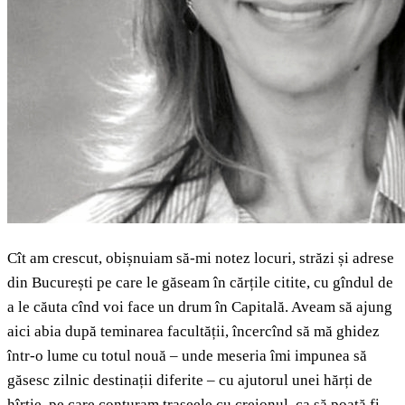
Cît am crescut, obișnuiam să-mi notez locuri, străzi și adrese
din București pe care le găseam în cărțile citite, cu gîndul de
a le căuta cînd voi face un drum în Capitală. Aveam să ajung
aici abia după teminarea facultății, încercînd să mă ghidez
într-o lume cu totul nouă – unde meseria îmi impunea să
găsesc zilnic destinații diferite – cu ajutorul unei hărți de
hîrtie, pe care conturam traseele cu creionul, ca să poată fi