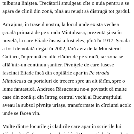
tulburau liniștea. Trecătorii smulgeau cîte o nuia pentru a se
apăra de cîinii din zonă, pînă au reușit să distrugă tot gardul.
Am ajuns, în traseul nostru, la locul unde exista vechea
școală primară de pe strada Mîntuleasa, prezentă și ea în
nuvelă, la care Eliade însuși a fost elev, pînă în 1917. Școala
a fost demolată ilegal în 2002, fără aviz de la Ministerul
Culturii, împreună cu alte clădiri de pe stradă, iar zona se
află într-un continuu șantier. Pivnițele de care fusese
fascinat Eliade încă din copilărie apar în
Pe strada
Mîntuleasa
ca portaluri de trecere spre un alt tărîm, spre o
lume fantastică. Andreea Răsuceanu ne-a povestit că multe
case din zonă și din întreg centrul vechi al Bucureștiului
aveau la subsol pivnițe uriașe, transformate în cîrciumi acolo
unde se făcea vin.
Multe dintre locurile și clădirile care apar în scrierile lui