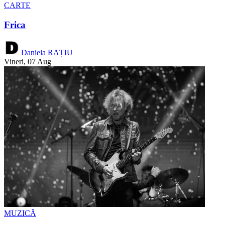
CARTE
Frica
Daniela RAȚIU
Vineri, 07 Aug
MUZICĂ