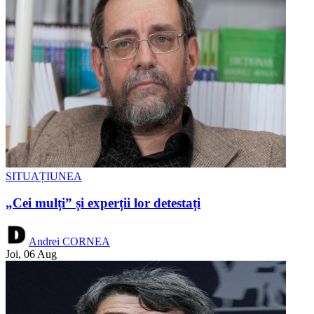
SITUAȚIUNEA
„Cei mulți” și experții lor detestați
Andrei CORNEA
Joi, 06 Aug