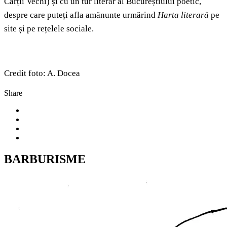
Cărții Vechi) și cu un tur literar al Bucureștiului poetic,
despre care puteți afla amănunte urmărind
Harta literară
pe
site și pe rețelele sociale.
Credit foto: A. Docea
Share
BARBURISME