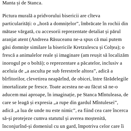
Manta și de Stanca.
Pictura murală a pridvorului bisericii are cîteva
particularități: o „horă a domnițelor”, îmbrăcate în rochii din
mătase vărgată, cu accesorii reprezentate detaliat și părul
aranjat atent (Andreea Răsuceanu ne-a spus că mai putem
găsi domnițe similare la bisericile Kretzulescu și Colțea); o
frescă a animalelor reale și imaginare (am reușit să localizăm
inorogul pe o boltă); o reprezentare a păcatelor, inclusiv a
aceluia de „a asculta pe sub ferestrele altora”, adică a
bîrfitorilor, clevetirea neapărînd, de obicei, între fărădelegile
imortalizate pe fresce. Toate acestea ne-au făcut să ne-o
aducem mai aproape, în imaginație, pe Stanca Mîntuleasa, de
care se leagă și expresia „a rupe din gardul Mîntulesei”,
adică „a lua de unde nu este nimic”, ea fiind cea care încerca
să-și protejeze cumva statutul și averea moștenită,
înconjurînd-și domeniul cu un gard, împotriva celor care îi