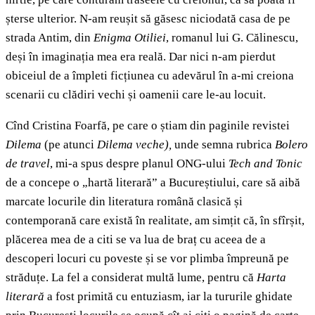
șterse ulterior. N-am reușit să găsesc niciodată casa de pe
strada Antim, din
Enigma Otiliei
, romanul lui G. Călinescu,
deși în imaginația mea era reală. Dar nici n-am pierdut
obiceiul de a împleti ficțiunea cu adevărul în a-mi creiona
scenarii cu clădiri vechi și oamenii care le-au locuit.
Cînd Cristina Foarfă, pe care o știam din paginile revistei
Dilema
(pe atunci
Dilema veche),
unde semna rubrica
Bolero
de travel
, mi-a spus despre planul ONG-ului
Tech and Tonic
de a concepe o „hartă literară” a Bucureștiului, care să aibă
marcate locurile din literatura română clasică și
contemporană care există în realitate, am simțit că, în sfîrșit,
plăcerea mea de a citi se va lua de braț cu aceea de a
descoperi locuri cu poveste și se vor plimba împreună pe
străduțe. La fel a considerat multă lume, pentru că
Harta
literară
a fost primită cu entuziasm, iar la tururile ghidate