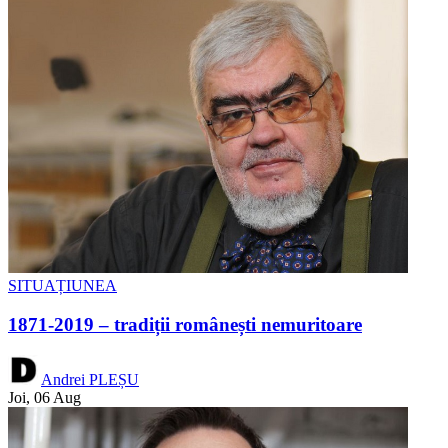
SITUAȚIUNEA
1871-2019 – tradiții românești nemuritoare
Andrei PLEȘU
Joi, 06 Aug