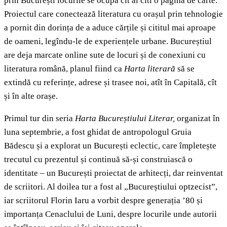
prin București locurile se ocupă cît ai citi o pagină de carte.
Proiectul care conectează literatura cu orașul prin tehnologie
a pornit din dorința de a aduce cărțile și cititul mai aproape
de oameni, legîndu-le de experiențele urbane. Bucureștiul
are deja marcate online sute de locuri și de conexiuni cu
literatura română, planul fiind ca
Harta literară
să se
extindă cu referințe, adrese și trasee noi, atît în Capitală, cît
și în alte orașe.
Primul tur din seria
Harta Bucureștiului Literar,
organizat în
luna septembrie, a fost ghidat de antropologul Gruia
Bădescu și a explorat un București eclectic, care împletește
trecutul cu prezentul și continuă să-și construiască o
identitate – un București proiectat de arhitecți, dar reinventat
de scriitori. Al doilea tur a fost al „Bucureștiului optzecist”,
iar scriitorul Florin Iaru a vorbit despre generația ’80 și
importanța Cenaclului de Luni, despre locurile unde autorii