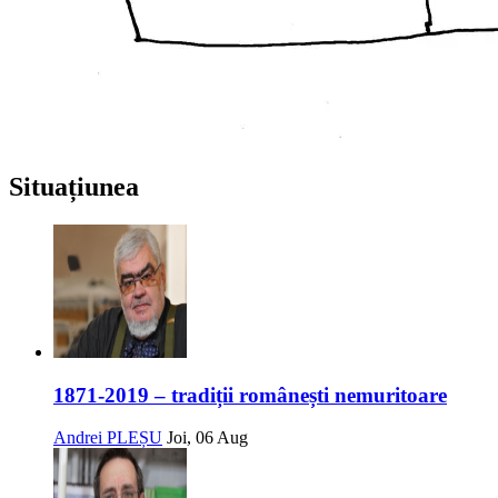
Situațiunea
1871-2019 – tradiții românești nemuritoare
Andrei PLEȘU
Joi, 06 Aug