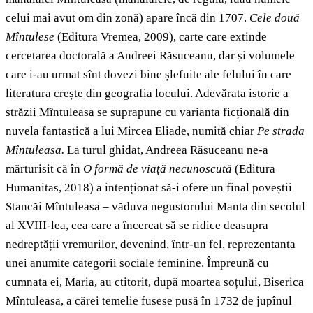
celui mai avut om din zonă) apare încă din 1707.
Cele două
Mîntulese
(Editura Vremea, 2009), carte care extinde
cercetarea doctorală a Andreei Răsuceanu, dar și volumele
care i-au urmat sînt dovezi bine șlefuite ale felului în care
literatura crește din geografia locului. Adevărata istorie a
străzii Mîntuleasa se suprapune cu varianta ficțională din
nuvela fantastică a lui Mircea Eliade, numită chiar
Pe strada
Mîntuleasa.
La turul ghidat, Andreea Răsuceanu ne-a
mărturisit că în
O formă de viață necunoscută
(Editura
Humanitas, 2018) a intenționat să-i ofere un final poveștii
Stancăi Mîntuleasa – văduva negustorului Manta din secolul
al XVIII-lea, cea care a încercat să se ridice deasupra
nedreptății vremurilor, devenind, într-un fel, reprezentanta
unei anumite categorii sociale feminine. Împreună cu
cumnata ei, Maria, au ctitorit, după moartea soțului, Biserica
Mîntuleasa, a cărei temelie fusese pusă în 1732 de jupînul