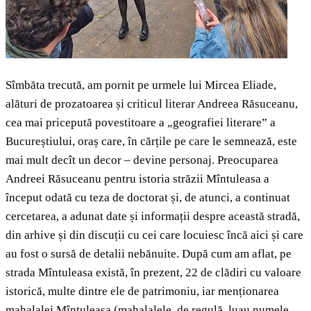
Sîmbăta trecută, am pornit pe urmele lui Mircea Eliade,
alături de prozatoarea și criticul literar Andreea Răsuceanu,
cea mai pricepută povestitoare a „geografiei literare” a
Bucureștiului, oraș care, în cărțile pe care le semnează, este
mai mult decît un decor – devine personaj. Preocuparea
Andreei Răsuceanu pentru istoria străzii Mîntuleasa a
început odată cu teza de doctorat și, de atunci, a continuat
cercetarea, a adunat date și informații despre această stradă,
din arhive și din discuții cu cei care locuiesc încă aici și care
au fost o sursă de detalii nebănuite. După cum am aflat, pe
strada Mîntuleasa există, în prezent, 22 de clădiri cu valoare
istorică, multe dintre ele de patrimoniu, iar menționarea
mahalalei Mîntuleasa (mahalalele, de regulă, luau numele