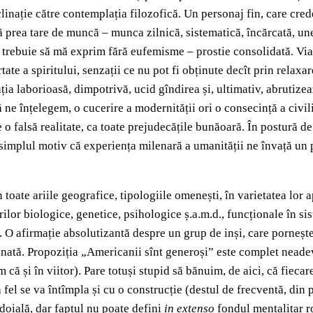
linație către contemplația filozofică. Un personaj fin, care crede 
 prea tare de muncă – munca zilnică, sistematică, încărcată, une
rebuie să mă exprim fără eufemisme – prostie consolidată. Viața a
tate a spiritului, senzații ce nu pot fi obținute decît prin relaxa
ia laborioasă, dimpotrivă, ucid gîndirea și, ultimativ, abrutizea
 să ne înțelegem, o cucerire a modernității ori o consecință a civ
 falsă realitate, ca toate prejudecățile bunăoară. În postură de 
 din simplul motiv că experiența milenară a umanității ne învață u
n toate ariile geografice, tipologiile omenești, în varietatea lor 
rilor biologice, genetice, psihologice ș.a.m.d., funcționale în 
e. O afirmație absolutizantă despre un grup de inși, care porne
onată. Propoziția „Americanii sînt generoși” este complet neadevă
că și în viitor). Pare totuși stupid să bănuim, de aici, că fieca
 fel se va întîmpla și cu o construcție (destul de frecventă, din
îndoială, dar faptul nu poate defini
in extenso
fondul mentalitar r