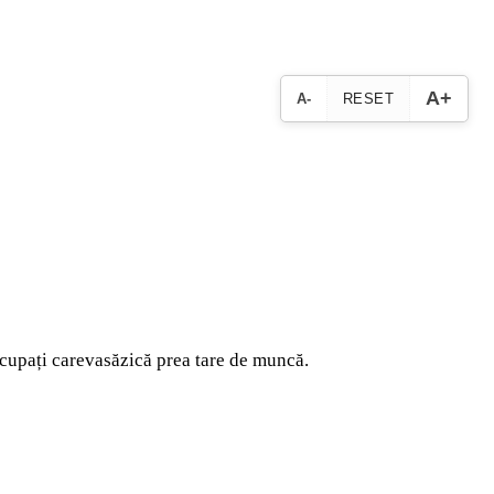
A+
A-
RESET
eocupați carevasăzică prea tare de muncă.