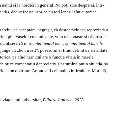
nemți și la nordici în general. Nu poți zice despre ei, într-
andis
, deduc foarte ușor că nu toți leneșii sînt automat
, va trebui să acceptăm, negreșit, că deșteptăciunea reprezintă
o
principiul vaselor comunicante, vom recunoaște și că prostia
așa, observ că între
inteligentul leneș
și
inteligentul harnic
ajunge un „bun irosit”, posesorul ei fiind definit de sterilitate,
torică, pe cînd harnicul are o funcție vitală în marele
 de orice comentariu depreciativ. Răsturnînd puțin situația, să
cidecum o virtute. Ar putea fi cel mult o infirmitate. Mortală,
n viața unui universitar
, Editura Junimea, 2023.