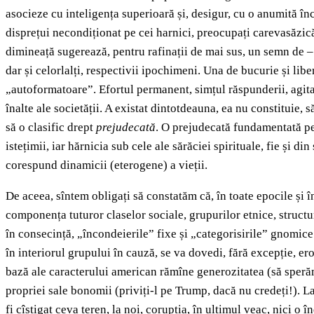
asocieze cu inteligența superioară și, desigur, cu o anumită înc
disprețui necondiționat pe cei harnici, preocupați carevasăzică
dimineață sugerează, pentru rafinații de mai sus, un semn de – t
dar și celorlalți, respectivii ipochimeni. Una de bucurie și liber
„autoformatoare”. Efortul permanent, simțul răspunderii, agitaț
înalte ale societății. A existat dintotdeauna, ea nu constituie,
să o clasific drept
prejudecată
. O prejudecată fundamentată pe o
istețimii, iar hărnicia sub cele ale sărăciei spirituale, fie și
corespund dinamicii (eterogene) a vieții.
De aceea, sîntem obligați să constatăm că, în toate epocile și î
componența tuturor claselor sociale, grupurilor etnice, structu
în consecință, „încondeierile” fixe și „categorisirile” gnomic
în interiorul grupului în cauză, se va dovedi, fără excepție, er
bază ale caracterului american rămîne generozitatea (să sperăm 
propriei sale bonomii (priviți-l pe Trump, dacă nu credeți!). La
fi cîștigat ceva teren, la noi, corupția, în ultimul veac, nici o 