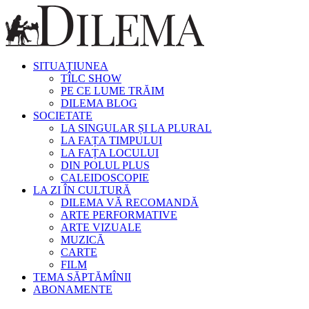
SITUAȚIUNEA
TÎLC SHOW
PE CE LUME TRĂIM
DILEMA BLOG
SOCIETATE
LA SINGULAR ȘI LA PLURAL
LA FAȚA TIMPULUI
LA FAȚA LOCULUI
DIN POLUL PLUS
CALEIDOSCOPIE
LA ZI ÎN CULTURĂ
DILEMA VĂ RECOMANDĂ
ARTE PERFORMATIVE
ARTE VIZUALE
MUZICĂ
CARTE
FILM
TEMA SĂPTĂMÎNII
ABONAMENTE