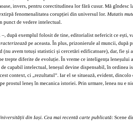
oase, invers, pentru corectitudinea lor fără cusur. Mă gîndesc la 
 extirpă fenomenalitatea corupției din universul lor.
Mutatis mut
in punct de vedere intelectual.
vi –, după exemplul folosit de tine, editorialist nefericit ce ești
aracterizează
pe aceasta. În plus, prizonierule al muncii, după 
(nu avem totuși statistici și cercetări edificatoare), dar, fie și 
ă pe trepte diferite de evoluție. În vreme ce inteligența leneșului 
 de capabil intelectual, leneșul devine dispensabil, în ordinea is
st context, ci „rezultatul”. Iar el se situează, evident, dincolo
 pe prostul leneș în mecanica istoriei. Prin urmare, lenea nu e ni
Universității din Iași. Cea mai recentă carte publicată:
Scene di