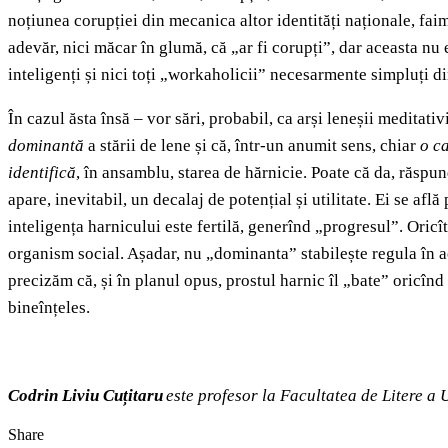
noțiunea corupției din mecanica altor identități naționale, faim
adevăr, nici măcar în glumă, că „ar fi corupți”, dar aceasta nu
inteligenți și nici toți „workaholicii” necesarmente simpluți d
În cazul ăsta însă – vor sări, probabil, ca arși leneșii meditati
dominantă
a stării de lene și că, într-un anumit sens, chiar
o c
identifică
, în
ansamblu, starea de hărnicie. Poate că da, răspund 
apare, inevitabil, un decalaj de potențial și utilitate. Ei se afl
inteligența harnicului este fertilă, generînd „progresul”. Oricît
organism social. Așadar, nu „dominanta” stabilește regula în ace
precizăm că, și în planul opus, prostul harnic îl „bate” oricînd
bineînțeles.
Codrin Liviu Cuțitaru
este profesor la Facultatea de Litere a 
Share