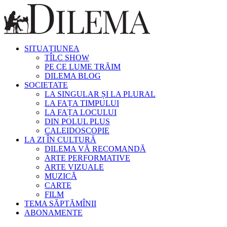
SITUAȚIUNEA
TÎLC SHOW
PE CE LUME TRĂIM
DILEMA BLOG
SOCIETATE
LA SINGULAR ȘI LA PLURAL
LA FAȚA TIMPULUI
LA FAȚA LOCULUI
DIN POLUL PLUS
CALEIDOSCOPIE
LA ZI ÎN CULTURĂ
DILEMA VĂ RECOMANDĂ
ARTE PERFORMATIVE
ARTE VIZUALE
MUZICĂ
CARTE
FILM
TEMA SĂPTĂMÎNII
ABONAMENTE