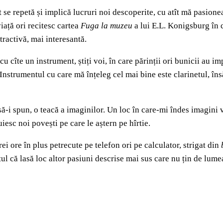
t se repetă și implică lucruri noi descoperite, cu atît mă pasione
iață ori recitesc cartea
Fuga la muzeu
a lui E.L. Konigsburg în 
tractivă, mai interesantă.
u cîte un instrument, știți voi, în care părinții ori bunicii au 
. Instrumentul cu care mă înțeleg cel mai bine este clarinetul, î
ă-i spun, o teacă a imaginilor. Un loc în care-mi îndes imagini 
uiesc noi povești pe care le aștern pe hîrtie.
ei ore în plus petrecute pe telefon ori pe calculator, strigat din
ptul că lasă loc altor pasiuni descrise mai sus care nu țin de lume