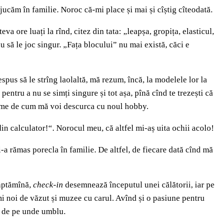
ucăm în familie. Noroc că-mi place și mai și cîștig cîteodată.
eva ore luați la rînd, citez din tata: „leapșa, gropița, elasticul,
u să le joc singur. „Fața blocului” nu mai există, căci e
spus să le strîng laolaltă, mă rezum, încă, la modelele lor la
 pentru a nu se simți singure și tot așa, pînă cînd te trezești că
dileme de cum mă voi descurca cu noul hobby.
din calculator!“. Norocul meu, că altfel mi-aș uita ochii acolo!
-a rămas porecla în familie. De altfel, de fiecare dată cînd mă
săptămînă,
check-in
desemnează începutul unei călătorii, iar pe
 noi de văzut și muzee cu carul. Avînd și o pasiune pentru
e, de pe unde umblu.