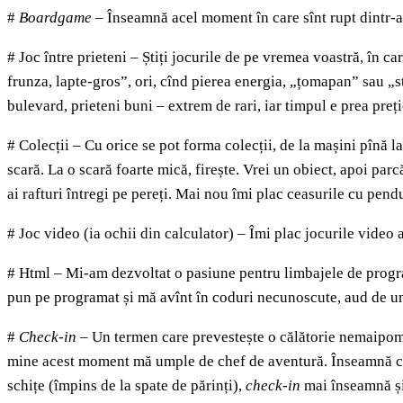
#
Boardgame
– Înseamnă acel moment în care sînt rupt dintr-a
# Joc între prieteni – Știți jocurile de pe vremea voastră, în care
frunza, lapte-gros”, ori, cînd pierea energia, „țomapan” sau „st
bulevard, prieteni buni – extrem de rari, iar timpul e prea preț
# Colecții – Cu orice se pot forma colecții, de la mașini pînă l
scară. La o scară foarte mică, firește. Vrei un obiect, apoi parcă
ai rafturi întregi pe pereți. Mai nou îmi plac ceasurile cu pen
# Joc video (ia ochii din calculator) – Îmi plac jocurile video 
# Html – Mi-am dezvoltat o pasiune pentru limbajele de programa
pun pe programat și mă avînt în coduri necunoscute, aud de un
#
Check-in
– Un termen care prevestește o călătorie nemaipomen
mine acest moment mă umple de chef de aventură. Înseamnă că, 
schițe (împins de la spate de părinți),
check-in
mai înseamnă și 