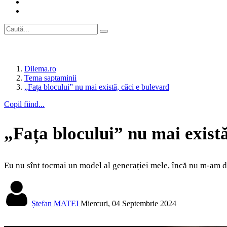
Dilema.ro
Tema saptaminii
„Fața blocului” nu mai există, căci e bulevard
Copil fiind...
„Fața blocului” nu mai există
Eu nu sînt tocmai un model al generației mele, încă nu m-am de
Ștefan MATEI
Miercuri, 04 Septembrie 2024