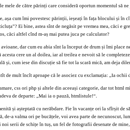
le mele de către părinți care consideră oportun momentul să ne j
, așa cum îmi povestesc părinții, ieșeați în fața blocului și în cît
icluța”? Ei bine, astea sînt de negăsit pe vremea mea, căci e gre
ios, căci altfel cînd m-aș mai putea juca pe calculator?
a avioane, dar cum eu abia sînt la început de drum și îmi place ne
 acesta cere un al doilea, iar al treilea e nevoit să le completeze
dulă și, cum iese din discuție să fie tot la scară mică, am deja 
atît de mult încît aproape că le asociez cu exclamația: „Ia ochii 
re, css ori php și altele din aceeași categorie, dar tot html mi
deva de departe: „Mai ia o pauză, htmlistule!“.
ită și așteptată cu nerăbdare. Fie în vacanțe ori la sfîrșit de 
de-a valma ori pe bucățele, voi avea parte de necunoscut, lumi
noi serii de schițe în tuș, un fel de fotografii desenate de min