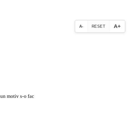
A+
A-
RESET
eun motiv s-o fac