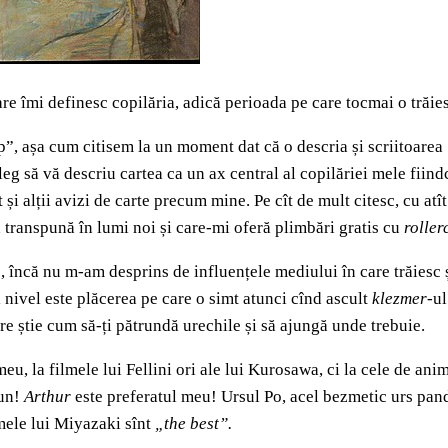
re îmi definesc copilăria, adică perioada pe care tocmai o trăiesc
p”, așa cum citisem la un moment dat că o descria și scriitoare
Aleg să vă descriu cartea ca un ax central al copilăriei mele fiin
 și alții avizi de carte precum mine. Pe cît de mult citesc, cu atî
 transpună în lumi noi și care-mi oferă plimbări gratis cu
roller
 încă nu m-am desprins de influențele mediului în care trăiesc 
și nivel este plăcerea pe care o simt atunci cînd ascult
klezmer
-ul
re știe cum să-ți pătrundă urechile și să ajungă unde trebuie.
meu, la filmele lui Fellini ori ale lui Kurosawa, ci la cele de an
bun!
Arthur
este preferatul meu! Ursul Po, acel bezmetic urs pand
lmele lui Miyazaki sînt
„the best”.