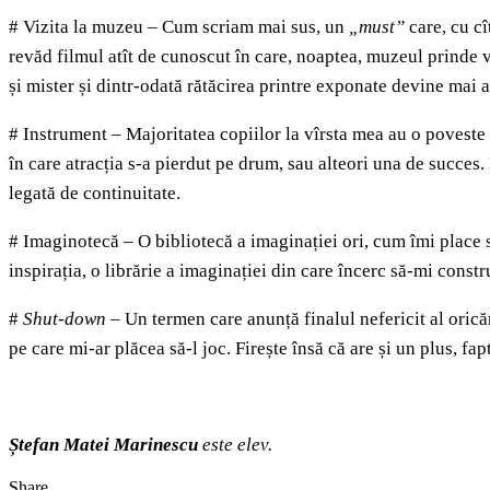
# Vizita la muzeu – Cum scriam mai sus, un
„must”
care, cu cî
revăd filmul atît de cunoscut în care, noaptea, muzeul prinde v
și mister și dintr-odată rătăcirea printre exponate devine mai a
# Instrument – Majoritatea copiilor la vîrsta mea au o poveste c
în care atracția s-a pierdut pe drum, sau alteori una de succes
legată de continuitate.
# Imaginotecă – O bibliotecă a imaginației ori, cum îmi place s
inspirația, o librărie a imaginației din care încerc să-mi constr
#
Shut-down
– Un termen care anunță finalul nefericit al oricăr
pe care mi-ar plăcea să-l joc. Firește însă că are și un plus, fa
Ștefan Matei Marinescu
este elev.
Share