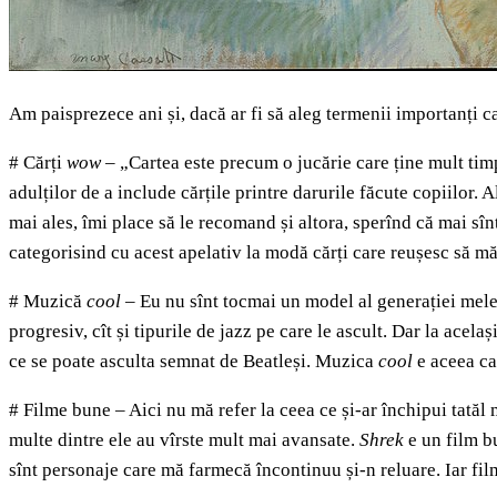
Am paisprezece ani și, dacă ar fi să aleg termenii importanți ca
# Cărți
wow
– „Cartea este precum o jucărie care ține mult tim
adulților de a include cărțile printre darurile făcute copiilor. 
mai ales, îmi place să le recomand și altora, sperînd că mai sînt
categorisind cu acest apelativ la modă cărți care reușesc să mă
# Muzică
cool
– Eu nu sînt tocmai un model al generației mele,
progresiv, cît și tipurile de jazz pe care le ascult. Dar la acela
ce se poate asculta semnat de Beatleși. Muzica
cool
e aceea ca
# Filme bune – Aici nu mă refer la ceea ce și-ar închipui tatăl 
multe dintre ele au vîrste mult mai avansate.
Shrek
e un film 
sînt personaje care mă farmecă încontinuu și-n reluare. Iar fi