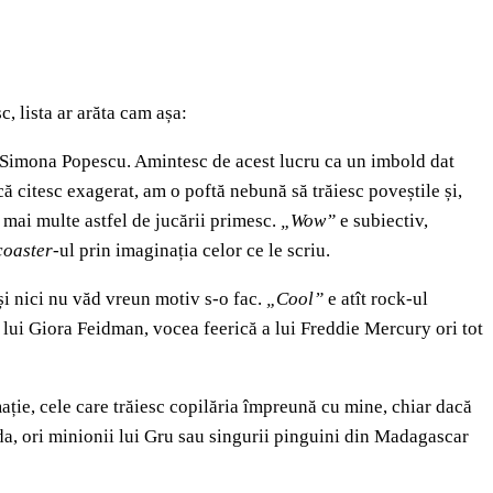
, lista ar arăta cam așa:
a Simona Popescu. Amintesc de acest lucru ca un imbold dat
dcă citesc exagerat, am o poftă nebună să trăiesc poveștile și,
t mai multe astfel de jucării primesc.
„Wow”
e subiectiv,
coaster-
ul prin imaginația celor ce le scriu.
și nici nu văd vreun motiv s-o fac.
„Cool”
e atît rock-ul
 lui Giora Feidman, vocea feerică a lui Freddie Mercury ori tot
imație, cele care trăiesc copilăria împreună cu mine, chiar dacă
a, ori minionii lui Gru sau singurii pinguini din Madagascar