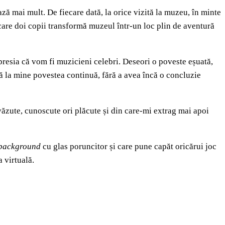
ază mai mult. De fiecare dată, la orice vizită la muzeu, în minte
care doi copii transformă muzeul într-un loc plin de aventură
impresia că vom fi muzicieni celebri. Deseori o poveste eșuată,
nsă la mine povestea continuă, fără a avea încă o concluzie
văzute, cunoscute ori plăcute și din care-mi extrag mai apoi
background
cu glas poruncitor și care pune capăt oricărui joc
a virtuală.