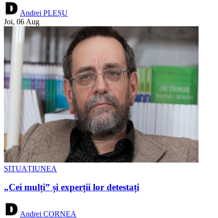
Andrei PLEȘU
Joi, 06 Aug
SITUAȚIUNEA
„Cei mulți” și experții lor detestați
Andrei CORNEA