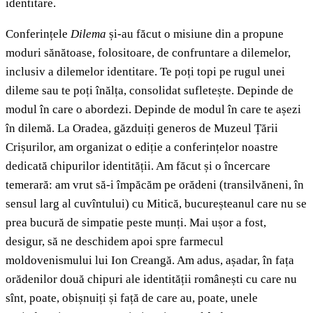
identitare.
Conferințele
Dilema
și-au făcut o misiune din a propune
moduri sănătoase, folositoare, de confruntare a dilemelor,
inclusiv a dilemelor identitare. Te poți topi pe rugul unei
dileme sau te poți înălța, consolidat sufletește. Depinde de
modul în care o abordezi. Depinde de modul în care te așezi
în dilemă. La Oradea, găzduiți generos de Muzeul Țării
Crișurilor, am organizat o ediție a conferințelor noastre
dedicată chipurilor identității. Am făcut și o încercare
temerară: am vrut să-i împăcăm pe orădeni (transilvăneni, în
sensul larg al cuvîntului) cu Mitică, bucureșteanul care nu se
prea bucură de simpatie peste munți. Mai ușor a fost,
desigur, să ne deschidem apoi spre farmecul
moldovenismului lui Ion Creangă. Am adus, așadar, în fața
orădenilor două chipuri ale identității românești cu care nu
sînt, poate, obișnuiți și față de care au, poate, unele