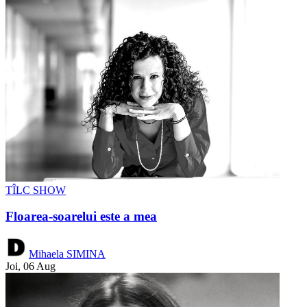
TÎLC SHOW
Floarea-soarelui este a mea
Mihaela SIMINA
Joi, 06 Aug