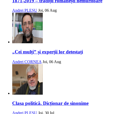
1871-2019 – tradiții românești nemuritoare
Andrei PLEȘU
Joi, 06 Aug
„Cei mulți” și experții lor detestați
Andrei CORNEA
Joi, 06 Aug
Clasa politică. Dicționar de sinonime
Andrei PLEȘU
Joi, 30 Iul