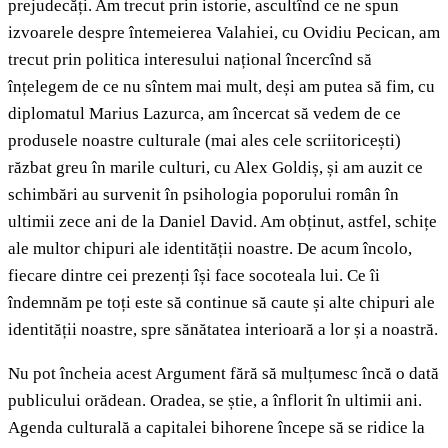
prejudecăți. Am trecut prin istorie, ascultînd ce ne spun
izvoarele despre întemeierea Valahiei, cu Ovidiu Pecican, am
trecut prin politica interesului național încercînd să
înțelegem de ce nu sîntem mai mult, deși am putea să fim, cu
diplomatul Marius Lazurca, am încercat să vedem de ce
produsele noastre culturale (mai ales cele scriitoricești)
răzbat greu în marile culturi, cu Alex Goldiș, și am auzit ce
schimbări au survenit în psihologia poporului român în
ultimii zece ani de la Daniel David. Am obținut, astfel, schițe
ale multor chipuri ale identității noastre. De acum încolo,
fiecare dintre cei prezenți își face socoteala lui. Ce îi
îndemnăm pe toți este să continue să caute și alte chipuri ale
identității noastre, spre sănătatea interioară a lor și a noastră.
Nu pot încheia acest Argument fără să mulțumesc încă o dată
publicului orădean. Oradea, se știe, a înflorit în ultimii ani.
Agenda culturală a capitalei bihorene începe să se ridice la