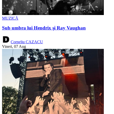
MUZICĂ
Sub umbra lui Hendrix şi Ray Vaughan
Corneliu CAZACU
Vineri, 07 Aug