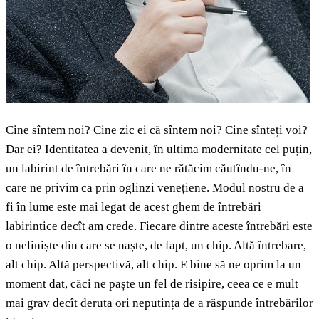
Cine sîntem noi? Cine zic ei că sîntem noi? Cine sînteți voi?
Dar ei? Identitatea a devenit, în ultima modernitate cel puțin,
un labirint de întrebări în care ne rătăcim căutîndu-ne, în
care ne privim ca prin oglinzi venețiene. Modul nostru de a
fi în lume este mai legat de acest ghem de întrebări
labirintice decît am crede. Fiecare dintre aceste întrebări este
o neliniște din care se naște, de fapt, un chip. Altă întrebare,
alt chip. Altă perspectivă, alt chip. E bine să ne oprim la un
moment dat, căci ne paște un fel de risipire, ceea ce e mult
mai grav decît deruta ori neputința de a răspunde întrebărilor