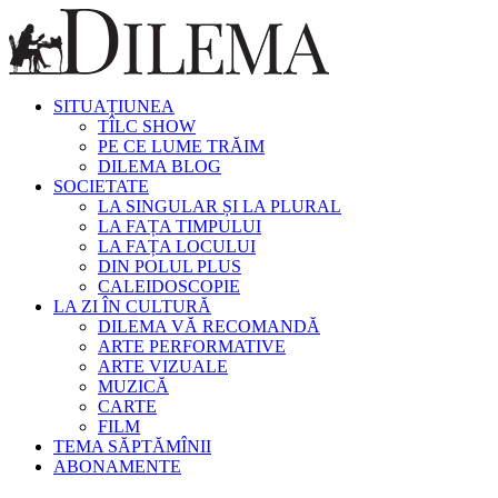
SITUAȚIUNEA
TÎLC SHOW
PE CE LUME TRĂIM
DILEMA BLOG
SOCIETATE
LA SINGULAR ȘI LA PLURAL
LA FAȚA TIMPULUI
LA FAȚA LOCULUI
DIN POLUL PLUS
CALEIDOSCOPIE
LA ZI ÎN CULTURĂ
DILEMA VĂ RECOMANDĂ
ARTE PERFORMATIVE
ARTE VIZUALE
MUZICĂ
CARTE
FILM
TEMA SĂPTĂMÎNII
ABONAMENTE