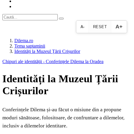
A+
A-
RESET
Dilema.ro
Tema saptaminii
Identități la Muzeul Țării Crișurilor
Chipuri ale identităţii - Conferinţele Dilema la Oradea
Identități la Muzeul Țării
Crișurilor
Conferințele Dilema și-au făcut o misiune din a propune
moduri sănătoase, folositoare, de confruntare a dilemelor,
inclusiv a dilemelor identitare.