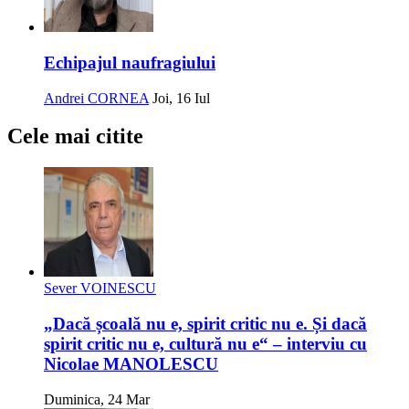
Echipajul naufragiului
Andrei CORNEA
Joi, 16 Iul
Cele mai citite
Sever VOINESCU
„Dacă școală nu e, spirit critic nu e. Și dacă
spirit critic nu e, cultură nu e“ – interviu cu
Nicolae MANOLESCU
Duminica, 24 Mar