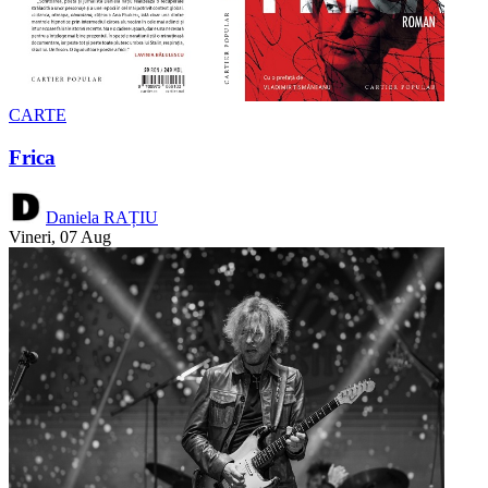
CARTE
Frica
Daniela RAȚIU
Vineri, 07 Aug