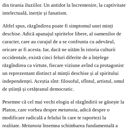
din tirania iluziilor. Un antidot la încremenire, la captivitate
intelectuală, inerție și fanatism.
Altfel spus, răzgîndirea poate fi simptomul unei minți
deschise. Adică apanajul spiritelor libere, al oamenilor de
caracter, care au curajul de a se confrunta cu adevărul,
oricare ar fi acesta. Iar, dacă ne uităm în istoria culturii
occidentale, există cinci feluri diferite de a înțelege
răzgîndirea ca virtute, fiecare viziune avînd ca protagonist
un reprezentant distinct al minții deschise și al spiritului
independenței. Aceștia sînt: filosoful, sfîntul, artistul, omul
de știință și cetățeanul democratic.
Pesemne că cel mai vechi elogiu al răzgîndirii se găsește la
Platon, care vorbea despre
metanoia
, adică despre o
modificare radicală a felului în care te raportezi la
realitate.
Metanoia
însemna schimbarea fundamentală a