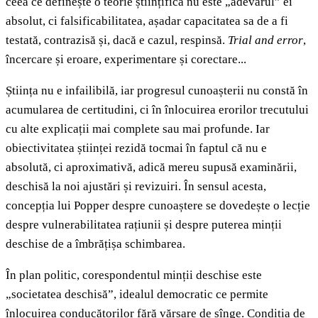
ceea ce definește o teorie științifică nu este „adevărul” ei
absolut, ci falsificabilitatea, așadar capacitatea sa de a fi
testată, contrazisă și, dacă e cazul, respinsă.
Trial and error
,
încercare și eroare, experimentare și corectare...
Știința nu e infailibilă, iar progresul cunoașterii nu constă în
acumularea de certitudini, ci în înlocuirea erorilor trecutului
cu alte explicații mai complete sau mai profunde. Iar
obiectivitatea științei rezidă tocmai în faptul că nu e
absolută, ci aproximativă, adică mereu supusă examinării,
deschisă la noi ajustări și revizuiri. În sensul acesta,
concepția lui Popper despre cunoaștere se dovedește o lecție
despre vulnerabilitatea rațiunii și despre puterea minții
deschise de a îmbrățișa schimbarea.
În plan politic, corespondentul minții deschise este
„societatea deschisă”, idealul democratic ce permite
înlocuirea conducătorilor fără vărsare de sînge. Condiția de