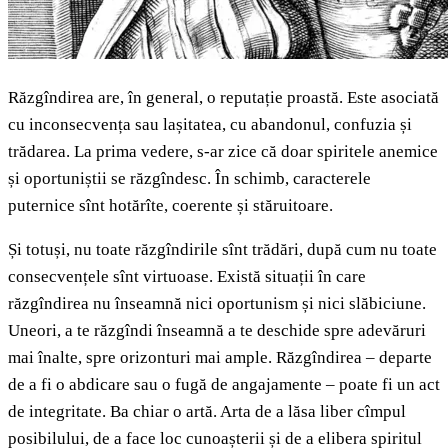
Răzgîndirea are, în general, o reputație proastă. Este asociată
cu inconsecvența sau lașitatea, cu abandonul, confuzia și
trădarea. La prima vedere, s-ar zice că doar spiritele anemice
și oportuniștii se răzgîndesc. În schimb, caracterele
puternice sînt hotărîte, coerente și stăruitoare.
Și totuși, nu toate răzgîndirile sînt trădări, după cum nu toate
consecvențele sînt virtuoase. Există situații în care
răzgîndirea nu înseamnă nici oportunism și nici slăbiciune.
Uneori, a te răzgîndi înseamnă a te deschide spre adevăruri
mai înalte, spre orizonturi mai ample. Răzgîndirea – departe
de a fi o abdicare sau o fugă de angajamente – poate fi un act
de integritate. Ba chiar o artă. Arta de a lăsa liber cîmpul
posibilului, de a face loc cunoașterii și de a elibera spiritul