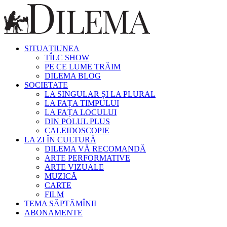
SITUAȚIUNEA
TÎLC SHOW
PE CE LUME TRĂIM
DILEMA BLOG
SOCIETATE
LA SINGULAR ȘI LA PLURAL
LA FAȚA TIMPULUI
LA FAȚA LOCULUI
DIN POLUL PLUS
CALEIDOSCOPIE
LA ZI ÎN CULTURĂ
DILEMA VĂ RECOMANDĂ
ARTE PERFORMATIVE
ARTE VIZUALE
MUZICĂ
CARTE
FILM
TEMA SĂPTĂMÎNII
ABONAMENTE