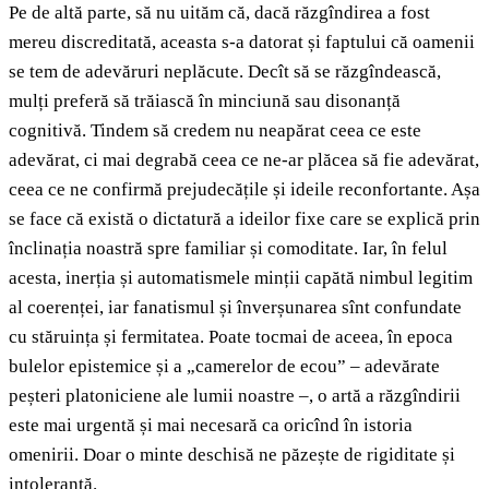
Pe de altă parte, să nu uităm că, dacă răzgîndirea a fost
mereu discreditată, aceasta s-a datorat și faptului că oamenii
se tem de adevăruri neplăcute. Decît să se răzgîndească,
mulți preferă să trăiască în minciună sau disonanță
cognitivă. Tindem să credem nu neapărat ceea ce este
adevărat, ci mai degrabă ceea ce ne-ar plăcea să fie adevărat,
ceea ce ne confirmă prejudecățile și ideile reconfortante. Așa
se face că există o dictatură a ideilor fixe care se explică prin
înclinația noastră spre familiar și comoditate. Iar, în felul
acesta, inerția și automatismele minții capătă nimbul legitim
al coerenței, iar fanatismul și înverșunarea sînt confundate
cu stăruința și fermitatea. Poate tocmai de aceea, în epoca
bulelor epistemice și a „camerelor de ecou” – adevărate
peșteri platoniciene ale lumii noastre –, o artă a răzgîndirii
este mai urgentă și mai necesară ca oricînd în istoria
omenirii. Doar o minte deschisă ne păzește de rigiditate și
intoleranță.