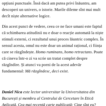
opțiuni punctuale. Însă dacă am putea privi înăuntru, am
descoperi un univers, o istorie. Marile dileme sînt mai mult
decît niște alternative logice.
Din acest punct de vedere, ceea ce ne face umani este faptul
că schimbarea atitudinii nu e doar o reacție automată la niște
stimuli externi, ci rezultatul unui proces lăuntric complex. În
sensul acesta, omul nu este doar un animal rațional, ci ființa
care se răzgîndește
. Homo ruminans
,
homo retractans
. Poate
că cineva într-o zi va scrie un tratat complet despre
răzgîndire. Și atunci va porni de la acest adevăr
fundamental:
Mă răzgîndesc, deci exist
.
Daniel Nica
este lector universitar la Universitatea din
București și membru al Centrului de Cercetare în Etică
Aplicată. Cea mai recentă carte publicată:
Cine sînt eu?