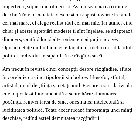
imperfecți, supuși cu toții erorii. Asta înseamnă că o minte
deschisă într-o societate deschisă nu aspiră bovaric la binele
cel mai mare, ci alege realist răul cel mai mic. Iar atunci cînd
chiar și aceste așteptări modeste îi sînt înșelate, se adaptează
din mers, căutînd lucid alte variante mai puțin nocive.
Opusul cetățeanului lucid este fanaticul, închinătorul la idoli
politici, individul incapabil să se răzgîndească.
Am trecut în revistă cinci concepții despre răzgîndire, aflate
în corelație cu cinci tipologii simbolice: filosoful, sfîntul,
artistul, omul de știință și cetățeanul. Fiecare a scos la iveală
cîte o ipostază fundamentală a schimbării: iluminarea,
pocăința, reinventarea de sine, onestitatea intelectuală și
luciditatea politică. Toate accentuează importanța unei minți
deschise, redînd astfel demnitatea răzgîndirii.