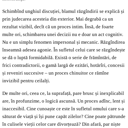
Schimbînd unghiul discuției, blamul răzgîndirii se explică și
prin judecarea acesteia din exterior. Mai degrabă ca un
rezultat vizibil, decît că un proces intim. Însă, de foarte
multe ori, schimbarea unei decizii nu e doar un act cognitiv.
Nu e un simplu fenomen impersonal și mecanic. Răzgîndirea
înseamnă adesea agonie. În sufletul celui care se răzgîndește
se dă o luptă formidabilă. Există o serie de frămîntări, de
frici contradictorii, o gamă largă de ezitări, hotărîri, concesii
și reveniri succesive – un proces chinuitor ce rămîne
invizibil pentru ceilalți.
De multe ori, ceea ce, la suprafață, pare brusc și inexplicabil
are, în profunzime, o logică ascunsă. Un proces adînc, lent și
inaccesibil. Cine cunoaște ce este în sufletul omului care s-a
săturat de viață și își pune capăt zilelor? Cine poate pătrunde
în culisele vieții celor care divorțează? Din afară, par niște