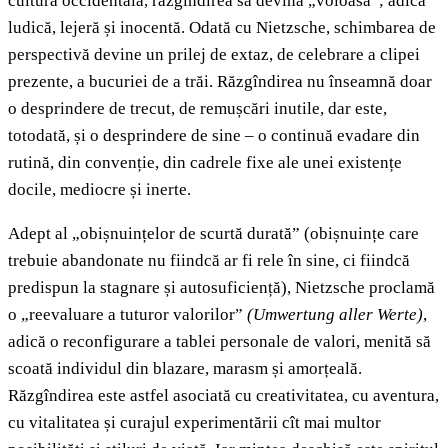
cultura occidentală, răzgîndirea să devină „voioasă”; adică
ludică, lejeră și inocentă. Odată cu Nietzsche, schimbarea de
perspectivă devine un prilej de extaz, de celebrare a clipei
prezente, a bucuriei de a trăi. Răzgîndirea nu înseamnă doar
o desprindere de trecut, de remușcări inutile, dar este,
totodată, și o desprindere de sine – o continuă evadare din
rutină, din convenție, din cadrele fixe ale unei existențe
docile, mediocre și inerte.
Adept al „obișnuințelor de scurtă durată” (obișnuințe care
trebuie abandonate nu fiindcă ar fi rele în sine, ci fiindcă
predispun la stagnare și autosuficiență), Nietzsche proclamă
o „reevaluare a tuturor valorilor”
(Umwertung aller Werte)
,
adică o reconfigurare a tablei personale de valori, menită să
scoată individul din blazare, marasm și amorțeală.
Răzgîndirea este astfel asociată cu creativitatea, cu aventura,
cu vitalitatea și curajul experimentării cît mai multor