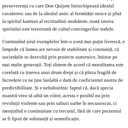
perseverența cu care Don Quijote întruchipează idealul
cavaleresc sau de la idealul antic al fermității stoice și pînă
la spiritul kantian al rectitudinii neabătute, toată istoria
spiritului este traversată de cultul convingerilor stabile.
Continuînd șirul exemplelor într-o zonă mai puțin livrescă, e
limpede că lumea are nevoie de stabilitate și constanță, că
societățile se dezvoltă prin proiecte statornice, întinse pe
mai multe generații. Toți sîntem de acord că moralitatea este
corelată cu ținerea unui drum drept și că pînza fragilă de
încredere ce ne ține laolaltă e dată de coeficientul nostru de
predictibilitate. Și e neîndoielnic faptul că, dacă specia
noastră vrea să aibă un viitor, acesta e posibil nu prin
revoluții violente sau prin salturi oarbe în necunoscut, ci
menținînd o continuitate cu trecutul, fără de care prezentul
ar fi lipsit de substanță și semnificație.