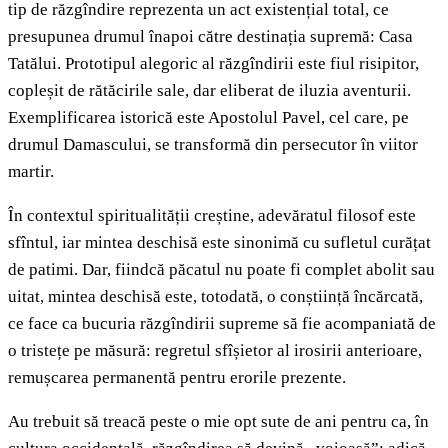
tip de răzgîndire reprezenta un act existențial total, ce
presupunea drumul înapoi către destinația supremă: Casa
Tatălui. Prototipul alegoric al răzgîndirii este fiul risipitor,
copleșit de rătăcirile sale, dar eliberat de iluzia aventurii.
Exemplificarea istorică este Apostolul Pavel, cel care, pe
drumul Damascului, se transformă din persecutor în viitor
martir.
În contextul spiritualității creștine, adevăratul filosof este
sfîntul, iar mintea deschisă este sinonimă cu sufletul curățat
de patimi. Dar, fiindcă păcatul nu poate fi complet abolit sau
uitat, mintea deschisă este, totodată, o conștiință încărcată,
ce face ca bucuria răzgîndirii supreme să fie acompaniată de
o tristețe pe măsură: regretul sfîșietor al irosirii anterioare,
remușcarea permanentă pentru erorile prezente.
Au trebuit să treacă peste o mie opt sute de ani pentru ca, în