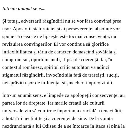
Într-un anumit sens...
Și totuși, adversarii răzgîndirii nu se vor lăsa convinși prea
ușor. Apostolii statorniciei și ai perseverenței absolute vor
spune că ceea ce ne lipsește este tocmai consecvența, nu
revizuirea convingerilor. Ei vor continua să glorifice
inflexibilitatea și tăria de caracter, demascînd șovăiala și
compromisul, oportunismul și lipsa de coerență. Iar, în
contextul românesc, spiritul critic autohton va adînci
stigmatul răzgîndirii, invocînd sila față de traseiști, suciți,
neisprăviți ușor de influențat și șmecheri imprevizibili.
Într-un anumit sens, e limpede că apologeții consecvenței au
partea lor de dreptate. Iar marile creații ale culturii
universale vin să confirme importanța crucială a tenacității,
a hotărîrii neclintite și a coerenței de sine. De la voința
nezdruncinată a lui Odiseu de a se întoarce în Itaca și pînă la