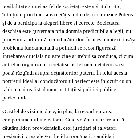
posibilitate a unei astfel de societăți este spiritul critic,
întreținut prin libertatea cetățeanului de a contrazice Puterea
și de a participa la alegeri libere și corecte. Societatea
deschisă este guvernată prin domnia predictibilă a legii, nu
prin voința arbitrară a conducătorilor. În acest context, însăși
problema fundamentală a politicii se reconfigurează.
Întrebarea crucială nu este cine ar trebui să conducă, ci cum
ar trebui organizată societatea, astfel încît cetățenii să se
poată răzgîndi asupra deținătorilor puterii. În felul acesta,
portretul ideal al conducătorului perfect este înlocuit cu un
tablou mai realist al unor instituții și politici publice
perfectibile.
O astfel de viziune duce, în plus, la reconfigurarea
comportamentului electoral. Cînd votăm, nu ar trebui să
căutăm lideri providențiali, eroi justițiari și salvatori
mesianici, ci să alegem lucid și pragmatic candidați