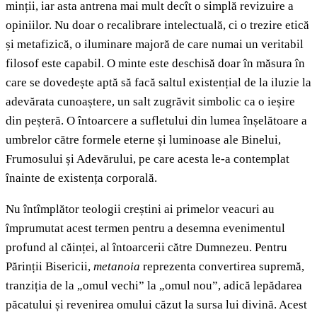
minții, iar asta antrena mai mult decît o simplă revizuire a
opiniilor. Nu doar o recalibrare intelectuală, ci o trezire etică
și metafizică, o iluminare majoră de care numai un veritabil
filosof este capabil. O minte este deschisă doar în măsura în
care se dovedește aptă să facă saltul existențial de la iluzie la
adevărata cunoaștere, un salt zugrăvit simbolic ca o ieșire
din peșteră. O întoarcere a sufletului din lumea înșelătoare a
umbrelor către formele eterne și luminoase ale Binelui,
Frumosului și Adevărului, pe care acesta le-a contemplat
înainte de existența corporală.
Nu întîmplător teologii creștini ai primelor veacuri au
împrumutat acest termen pentru a desemna evenimentul
profund al căinței, al întoarcerii către Dumnezeu. Pentru
Părinții Bisericii,
metanoia
reprezenta convertirea supremă,
tranziția de la „omul vechi” la „omul nou”, adică lepădarea
păcatului și revenirea omului căzut la sursa lui divină. Acest