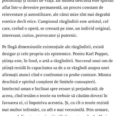
posibilități și stiluri de viață. Iar mintea deschisă este spiritul
aflat într-o devenire permanentă, un proces constant de
reinventare și autostilizare, ale cărui mize sînt mai degrabă
estetice decît etice. Campionul răzgîndirii este artistul, cel
care, creînd o operă, se creează pe sine, un individ original,
interesant, curios, provocator și puternic.
Pe lîngă dimensiunile existențiale ale răzgîndirii, există
desigur și cele propriu-zis epistemice. Pentru Karl Popper,
știința este, în fond, o artă a răzgîndirii. Succesul unui om de
știință rezidă în capacitatea sa de a se răzgîndi asupra unei
afirmații atunci cînd e confruntat cu probe contrare. Mintea
deschisă e spiritul conștient de limitele cunoașterii.
Intelectul uman e înclinat spre eroare și prejudecată; de
aceea, cînd testăm o teorie nu trebuie să căutăm dovezi în
favoarea ei, ci împotriva acesteia. Și, cu cît o teorie rezistă
mai multor infirmări, cu atît e mai verosimilă. Prin urmare,