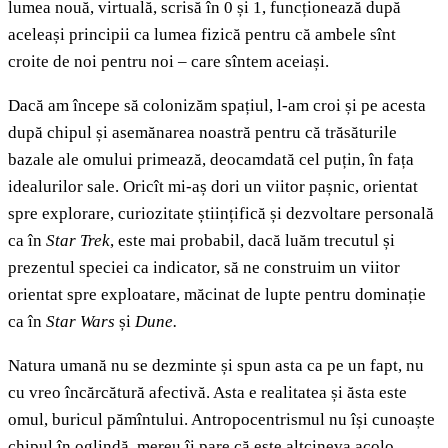
lumea nouă, virtuală, scrisă în 0 și 1, funcționează după
aceleași principii ca lumea fizică pentru că ambele sînt
croite de noi pentru noi – care sîntem aceiași.
Dacă am începe să colonizăm spațiul, l-am croi și pe acesta
după chipul și asemănarea noastră pentru că trăsăturile
bazale ale omului primează, deocamdată cel puțin, în fața
idealurilor sale. Oricît mi-aș dori un viitor pașnic, orientat
spre explorare, curiozitate științifică și dezvoltare personală
ca în
Star Trek
, este mai probabil, dacă luăm trecutul și
prezentul speciei ca indicator, să ne construim un viitor
orientat spre exploatare, măcinat de lupte pentru dominație
ca în
Star Wars
și
Dune.
Natura umană nu se dezminte și spun asta ca pe un fapt, nu
cu vreo încărcătură afectivă. Asta e realitatea și ăsta este
omul, buricul pămîntului. Antropocentrismul nu își cunoaște
chipul în oglindă, mereu îi pare că este altcineva acolo