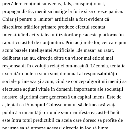
precădere conținut subversiv, fals, conspiraționist,
propagandistic, menit să instige la furie și să creeze panică.
Chiar și pentru o „minte” artificială a fost evident că
răscolirea trăirilor primare produce efectul scontat,
intensificînd activitatea utilizatorilor pe aceste platforme în
raport cu astfel de conținuturi. Prin acțiunile lor, cei care pun
acum bazele Inteligenței Artificiale „de masă” au ratat,
deliberat sau nu, direcția către un viitor mai etic și mai
responsabil în evoluția relației om-mașină. Lăcomia, tentația
exercitării puterii și un simț diminuat al responsabilității
sociale primează și acum, cînd se concep algoritmii meniți să
efectueze acțiuni vitale în domenii importante ale societății
noastre, algoritmi care generează un capital imens. Este de
așteptat ca Principiul Colosseumului să definească viața
publică a umanității oriunde s-ar manifesta ea, astfel încît
este întru totul predictibil ca aceia care doresc să profite de
pe urma sa să urmeze aceeași direcție în loc să lupte