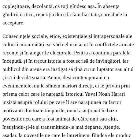
copleșitoare, dezolantă, că toți gîndesc așa. În absența
gîndirii critice, repetiția duce la familiaritate, care duce la
acceptare.
Consecințele sociale, etice, existențiale și intrapersonale ale
culturii anonimității se văd cel mai acut în conflictele armate
recente și în alegerile electorale. Pentru a continua paralela
începută, și în trecut istoria a fost scrisă de învingători, iar
publicul din arenă era instigat să țină cu un luptător sau altul
și să-i decidă soarta. Acum, deși contemporani cu
evenimentele, nu le sîntem martori direcți, ci le privim prin
prisma celor care le narează. Istoricul Yuval Noah Harari
insistă asupra rolului pe care îl are narațiunea ca factor
motivant: din toate timpurile, omul a acționat în baza
poveștilor cu care a fost animat de către unii sau alții,
însușindu-și-le și transmițîndu-le mai departe. Atenție,
așadar, la poveștile pe care le întreținem, fiindcă ele produc