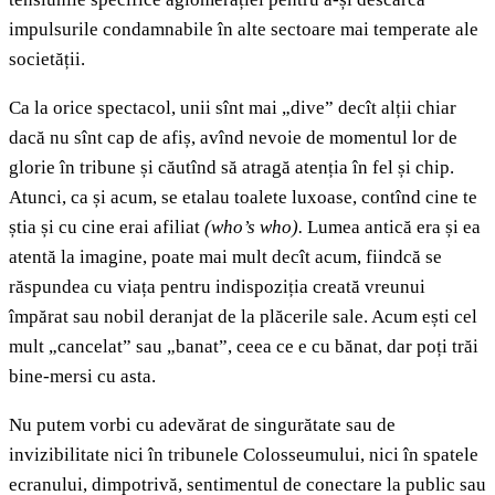
impulsurile condamnabile în alte sectoare mai temperate ale
societății.
Ca la orice spectacol, unii sînt mai „dive” decît alții chiar
dacă nu sînt cap de afiș, avînd nevoie de momentul lor de
glorie în tribune și căutînd să atragă atenția în fel și chip.
Atunci, ca și acum, se etalau toalete luxoase, contînd cine te
știa și cu cine erai afiliat
(who’s who).
Lumea antică era și ea
atentă la imagine, poate mai mult decît acum, fiindcă se
răspundea cu viața pentru indispoziția creată vreunui
împărat sau nobil deranjat de la plăcerile sale. Acum ești cel
mult „cancelat” sau „banat”, ceea ce e cu bănat, dar poți trăi
bine-mersi cu asta.
Nu putem vorbi cu adevărat de singurătate sau de
invizibilitate nici în tribunele Colosseumului, nici în spatele
ecranului, dimpotrivă, sentimentul de conectare la public sau