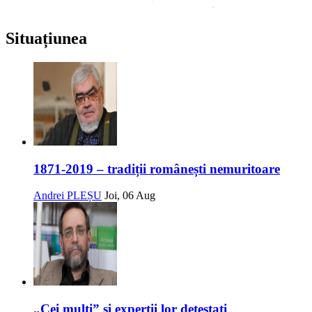
Situațiunea
1871-2019 – tradiții românești nemuritoare
Andrei PLEȘU
Joi, 06 Aug
„Cei mulți” și experții lor detestați