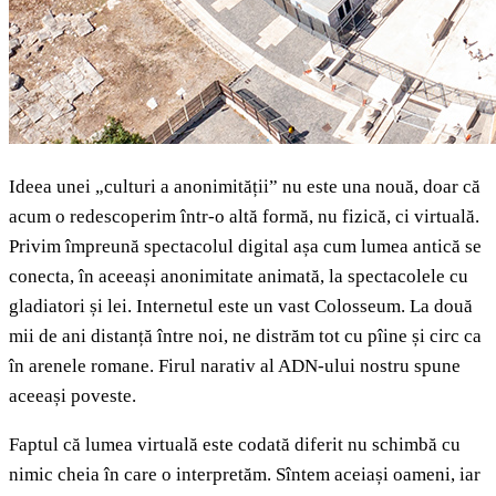
Ideea unei „culturi a anonimității” nu este una nouă, doar că
acum o redescoperim într-o altă formă, nu fizică, ci virtuală.
Privim împreună spectacolul digital așa cum lumea antică se
conecta, în aceeași anonimitate animată, la spectacolele cu
gladiatori și lei. Internetul este un vast Colosseum. La două
mii de ani distanță între noi, ne distrăm tot cu pîine și circ ca
în arenele romane. Firul narativ al ADN-ului nostru spune
aceeași poveste.
Faptul că lumea virtuală este codată diferit nu schimbă cu
nimic cheia în care o interpretăm. Sîntem aceiași oameni, iar