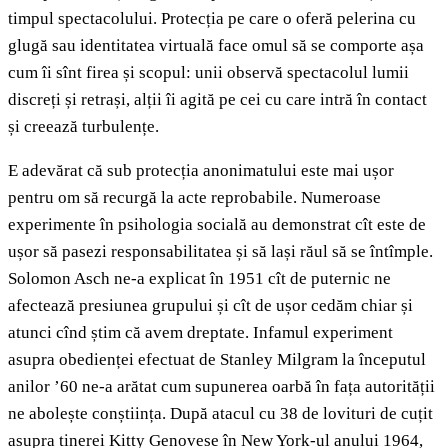
timpul spectacolului. Protecția pe care o oferă pelerina cu
glugă sau identitatea virtuală face omul să se comporte așa
cum îi sînt firea și scopul: unii observă spectacolul lumii
discreți și retrași, alții îi agită pe cei cu care intră în contact
și creează turbulențe.
E adevărat că sub protecția anonimatului este mai ușor
pentru om să recurgă la acte reprobabile. Numeroase
experimente în psihologia socială au demonstrat cît este de
ușor să pasezi responsabilitatea și să lași răul să se întîmple.
Solomon Asch ne-a explicat în 1951 cît de puternic ne
afectează presiunea grupului și cît de ușor cedăm chiar și
atunci cînd știm că avem dreptate. Infamul experiment
asupra obedienței efectuat de Stanley Milgram la începutul
anilor ’60 ne-a arătat cum supunerea oarbă în fața autorității
ne abolește conștiința. După atacul cu 38 de lovituri de cuțit
asupra tinerei Kitty Genovese în New York-ul anului 1964,