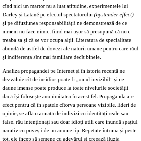
cînd nici un martor nu a luat atitudine, experimentele lui
Darley și Latané pe efectul spectatorului
(bystander effect)
și pe difuziunea responsabilității ne demonstrează de ce
nimeni nu face nimic, fiind mai ușor să presupună că nu e
treaba sa și că se vor ocupa alții. Literatura de specialitate
abundă de astfel de dovezi ale naturii umane pentru care răul
și indiferența sînt mai familiare decît binele.
Analiza propagandei pe Internet și în istoria recentă ne
dezvăluie cît de insidios poate fi „omul invizibil” și ce
daune imense poate produce la toate nivelurile societății
dacă își folosește anonimitatea în acest fel. Propaganda are
efect pentru că în spatele cîtorva persoane vizibile, lideri de
opinie, se află o armată de indivizi cu identități reale sau
false, rău intenționați sau doar idioți utili care inundă spațiul
narativ cu povești de un anume tip. Repetate întruna și peste
tot, ele încep să semene cu adevărul și creează iluzia