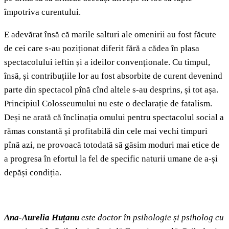
împotriva curentului.
E adevărat însă că marile salturi ale omenirii au fost făcute
de cei care s-au poziționat diferit fără a cădea în plasa
spectacolului ieftin și a ideilor convenționale. Cu timpul,
însă, și contribuțiile lor au fost absorbite de curent devenind
parte din spectacol pînă cînd altele s-au desprins, și tot așa.
Principiul Colosseumului nu este o declarație de fatalism.
Deși ne arată că înclinația omului pentru spectacolul social a
rămas constantă și profitabilă din cele mai vechi timpuri
pînă azi, ne provoacă totodată să găsim moduri mai etice de
a progresa în efortul la fel de specific naturii umane de a-și
depăși condiția.
Ana-Aurelia Huțanu
este doctor în psihologie și psiholog cu