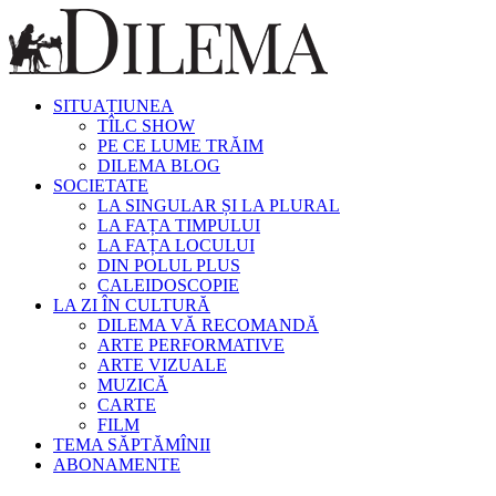
SITUAȚIUNEA
TÎLC SHOW
PE CE LUME TRĂIM
DILEMA BLOG
SOCIETATE
LA SINGULAR ȘI LA PLURAL
LA FAȚA TIMPULUI
LA FAȚA LOCULUI
DIN POLUL PLUS
CALEIDOSCOPIE
LA ZI ÎN CULTURĂ
DILEMA VĂ RECOMANDĂ
ARTE PERFORMATIVE
ARTE VIZUALE
MUZICĂ
CARTE
FILM
TEMA SĂPTĂMÎNII
ABONAMENTE