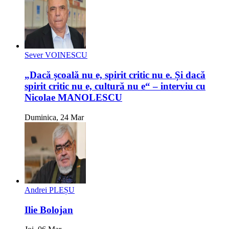
Sever VOINESCU
„Dacă școală nu e, spirit critic nu e. Și dacă
spirit critic nu e, cultură nu e“ – interviu cu
Nicolae MANOLESCU
Duminica, 24 Mar
Andrei PLEȘU
Ilie Bolojan