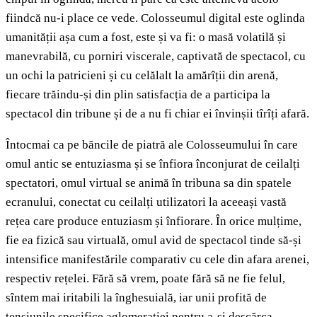
fiindcă nu-i place ce vede. Colosseumul digital este oglinda
umanității așa cum a fost, este și va fi: o masă volatilă și
manevrabilă, cu porniri viscerale, captivată de spectacol, cu
un ochi la patricieni și cu celălalt la amărîții din arenă,
fiecare trăindu-și din plin satisfacția de a participa la
spectacol din tribune și de a nu fi chiar ei învinșii tîrîți afară.
Întocmai ca pe băncile de piatră ale Colosseumului în care
omul antic se entuziasma și se înfiora înconjurat de ceilalți
spectatori, omul virtual se animă în tribuna sa din spatele
ecranului, conectat cu ceilalți utilizatori la aceeași vastă
rețea care produce entuziasm și înfiorare. În orice mulțime,
fie ea fizică sau virtuală, omul avid de spectacol tinde să-și
intensifice manifestările comparativ cu cele din afara arenei,
respectiv rețelei. Fără să vrem, poate fără să ne fie felul,
sîntem mai iritabili la înghesuială, iar unii profită de
tensiunile specifice aglomerației pentru a-și descărca