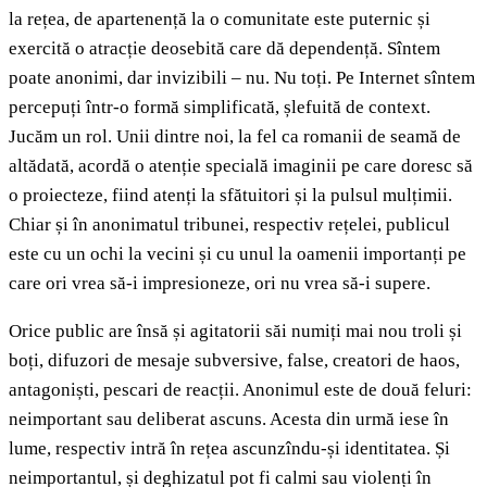
la rețea, de apartenență la o comunitate este puternic și
exercită o atracție deosebită care dă dependență. Sîntem
poate anonimi, dar invizibili – nu. Nu toți. Pe Internet sîntem
percepuți într-o formă simplificată, șlefuită de context.
Jucăm un rol. Unii dintre noi, la fel ca romanii de seamă de
altădată, acordă o atenție specială imaginii pe care doresc să
o proiecteze, fiind atenți la sfătuitori și la pulsul mulțimii.
Chiar și în anonimatul tribunei, respectiv rețelei, publicul
este cu un ochi la vecini și cu unul la oamenii importanți pe
care ori vrea să-i impresioneze, ori nu vrea să-i supere.
Orice public are însă și agitatorii săi numiți mai nou troli și
boți, difuzori de mesaje subversive, false, creatori de haos,
antagoniști, pescari de reacții. Anonimul este de două feluri:
neimportant sau deliberat ascuns. Acesta din urmă iese în
lume, respectiv intră în rețea ascunzîndu-și identitatea. Și
neimportantul, și deghizatul pot fi calmi sau violenți în