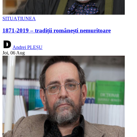
SITUAȚIUNEA
1871-2019 – tradiții românești nemuritoare
Andrei PLEȘU
Joi, 06 Aug