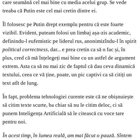
care seamănă cel mai bine cu media acelui grup. Se vede
treaba că Putin este cel mai cretin dintre ei.
Îl folosesc pe Putin drept exemplu pentru că este foarte
vizibil. Evident, puteam folosi un limbaj așa-zis academic,
definindu-l eufemistic pe liderul rus, anonimizîndu-l în spirit
political correctness
, dar... e prea cretin ca să o fac și, în
plus, cred că mă înțelegeți mai bine cu un astfel de argument
extrem. Asta ca să nu mai zic de faptul că dau ceva dinamică
textului, ceea ce vă ține, poate, un pic captivi ca să citiți un
text atît de lung.
În fapt, problema tehnologiei curente este că ne obișnuiește
să citim texte scurte, ba chiar să nu le citim deloc, ci să
punem Inteligența Artificială să le citească cu voce tare
pentru noi.
În acest timp, în lumea reală, am mai făcut o pauză. Sîntem