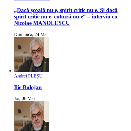
„Dacă școală nu e, spirit critic nu e. Și dacă
spirit critic nu e, cultură nu e“ – interviu cu
Nicolae MANOLESCU
Duminica, 24 Mar
Andrei PLEȘU
Ilie Bolojan
Joi, 06 Mar