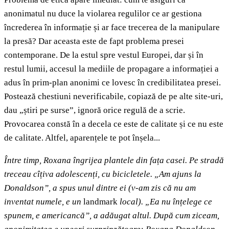
anonimatul nu duce la violarea regulilor ce ar gestiona
încrederea în informație și ar face trecerea de la manipulare
la presă? Dar aceasta este de fapt problema presei
contemporane. De la estul spre vestul Europei, dar și în
restul lumii, accesul la mediile de propagare a informației a
adus în prim-plan anonimi ce lovesc în credibilitatea presei.
Postează chestiuni neverificabile, copiază de pe alte site-uri,
dau „știri pe surse”, ignoră orice regulă de a scrie.
Provocarea constă în a decela ce este de calitate și ce nu este
de calitate. Altfel, aparențele te pot înșela...
Între timp, Roxana îngrijea plantele din fața casei. Pe stradă
treceau cîțiva adolescenți, cu bicicletele. „Am ajuns la
Donaldson”, a spus unul dintre ei (v-am zis că nu am
inventat numele, e un
landmark
local). „Ea nu înțelege ce
spunem, e americancă”, a adăugat altul. După cum ziceam,