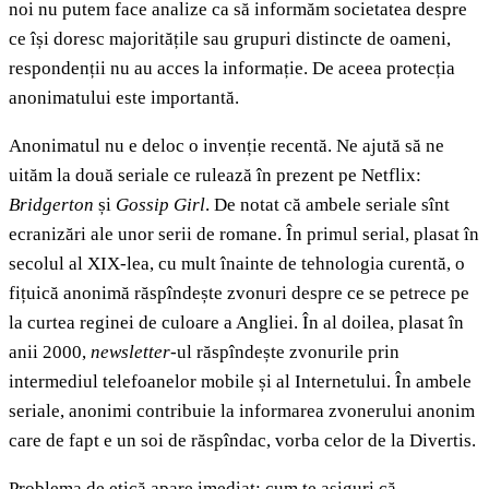
noi nu putem face analize ca să informăm societatea despre
ce își doresc majoritățile sau grupuri distincte de oameni,
respondenții nu au acces la informație. De aceea protecția
anonimatului este importantă.
Anonimatul nu e deloc o invenție recentă. Ne ajută să ne
uităm la două seriale ce rulează în prezent pe Netflix:
Bridgerton
și
Gossip Girl
. De notat că ambele seriale sînt
ecranizări ale unor serii de romane. În primul serial, plasat în
secolul al XIX-lea, cu mult înainte de tehnologia curentă, o
fițuică anonimă răspîndește zvonuri despre ce se petrece pe
la curtea reginei de culoare a Angliei. În al doilea, plasat în
anii 2000,
newsletter-
ul răspîndește zvonurile prin
intermediul telefoanelor mobile și al Internetului. În ambele
seriale, anonimi contribuie la informarea zvonerului anonim
care de fapt e un soi de răspîndac, vorba celor de la Divertis.
Problema de etică apare imediat: cum te asiguri că