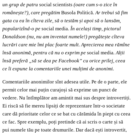
un grup de patru
social scientists
(oare cum s-o zice în
românește?), care pregătim
Busola Politică
. Ar trebui să fim
gata cu ea în cîteva zile, să o testăm și apoi să o lansăm,
popularizînd-o pe
social media.
În același timp, pictorul
Donaldson (nu, nu am inventat numele!) pregătește cîteva
lucrări care mie îmi plac foarte mult. Aprecierea mea rămîne
însă anonimă, pentru că nu o exprim pe
social media
. Alții
însă preferă „să se dea pe Facebook” cu orice prilej, ceea
ce îi expune la comentariile unei mulțimi de anonimi.
Comentariile anonimilor sînt adesea utile. Pe de o parte, ele
permit celor mai puțin curajoși să exprime un punct de
vedere. Nu întîmplător am amintit mai sus despre introvertiți.
Ei riscă să fie mereu lipsiți de reprezentare într-o societate
care dă prioritate celor ce se bat cu cărămida în piept cu ceea
ce fac. Spre exemplu, poți pretinde că ai scris o carte și să
pui numele tău pe toate drumurile. Dar dacă ești introvertit,