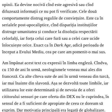
opinii. Ea devine nocivă cînd este agresivă sau cînd
difuzează informații ce nu pot fi verificate. Cele două
comportamente distrug regulile de conviețuire. Este ca în
serialele post-apocaliptice, cînd dispariția instituțiilor
distruge umanitatea și conduce la disoluția respectării
celorlalți, iar forța celui care fură sau a celei care ucide
înlocuiește orice. Exact ca în
Dark Age
, adică perioada de
început a Evului Mediu, cea pe care am pomenit-o mai sus.
Am împănat acest text cu expresii în limba engleză. Cîndva,
cu 150 de ani în urmă, neologismele veneau mai ales din
franceză. Cu alte cîteva sute de ani în urmă veneau din turcă,
iar mai înainte din slavonă. Așa se dezvoltă toate limbile, iar
utilizarea lor este determinată și de nevoia de a oferi
cititorului sensuri pe care oferta din DEX nu le cuprindea, în
sensul de a fi suficient de apropiate de ceea ce doream să
exprim. Dar motivația principală era legată de globalizare.