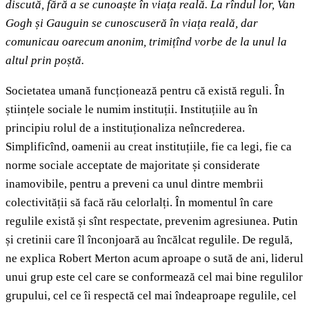
discută, fără a se cunoaște în viața reală. La rîndul lor, Van
Gogh și Gauguin se cunoscuseră în viața reală, dar
comunicau oarecum anonim, trimițînd vorbe de la unul la
altul prin poștă.
Societatea umană funcționează pentru că există reguli. În
științele sociale le numim instituții. Instituțiile au în
principiu rolul de a instituționaliza neîncrederea.
Simplificînd, oamenii au creat instituțiile, fie ca legi, fie ca
norme sociale acceptate de majoritate și considerate
inamovibile, pentru a preveni ca unul dintre membrii
colectivității să facă rău celorlalți. În momentul în care
regulile există și sînt respectate, prevenim agresiunea. Putin
și cretinii care îl înconjoară au încălcat regulile. De regulă,
ne explica Robert Merton acum aproape o sută de ani, liderul
unui grup este cel care se conformează cel mai bine regulilor
grupului, cel ce îi respectă cel mai îndeaproape regulile, cel