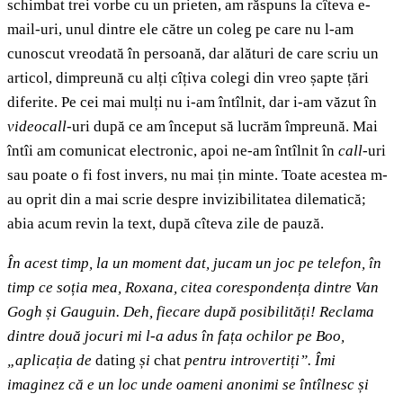
schimbat trei vorbe cu un prieten, am răspuns la cîteva e-
mail-uri, unul dintre ele către un coleg pe care nu l-am
cunoscut vreodată în persoană, dar alături de care scriu un
articol, dimpreună cu alți cîțiva colegi din vreo șapte țări
diferite. Pe cei mai mulți nu i-am întîlnit, dar i-am văzut în
videocall
-uri după ce am început să lucrăm împreună. Mai
întîi am comunicat electronic, apoi ne-am întîlnit în
call-
uri
sau poate o fi fost invers, nu mai țin minte. Toate acestea m-
au oprit din a mai scrie despre invizibilitatea dilematică;
abia acum revin la text, după cîteva zile de pauză.
În acest timp, la un moment dat, jucam un joc pe telefon, în
timp ce soția mea, Roxana, citea corespondența dintre Van
Gogh și Gauguin. Deh, fiecare după posibilități! Reclama
dintre două jocuri mi l-a adus în fața ochilor pe Boo,
„aplicația de
dating
și
chat
pentru introvertiți”. Îmi
imaginez că e un loc unde oameni anonimi se întîlnesc și