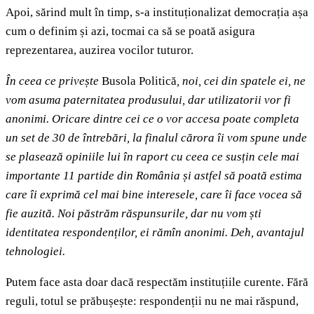
Apoi, sărind mult în timp, s-a instituționalizat democrația așa
cum o definim și azi, tocmai ca să se poată asigura
reprezentarea, auzirea vocilor tuturor.
În ceea ce privește
Busola Politică
, noi, cei din spatele ei, ne
vom asuma paternitatea produsului, dar utilizatorii vor fi
anonimi. Oricare dintre cei ce o vor accesa poate completa
un set de 30 de întrebări, la finalul cărora îi vom spune unde
se plasează opiniile lui în raport cu ceea ce susțin cele mai
importante 11 partide din România și astfel să poată estima
care îi exprimă cel mai bine interesele, care îi face vocea să
fie auzită. Noi păstrăm răspunsurile, dar nu vom ști
identitatea respondenților, ei rămîn anonimi. Deh, avantajul
tehnologiei.
Putem face asta doar dacă respectăm instituțiile curente. Fără
reguli, totul se prăbușește: respondenții nu ne mai răspund,