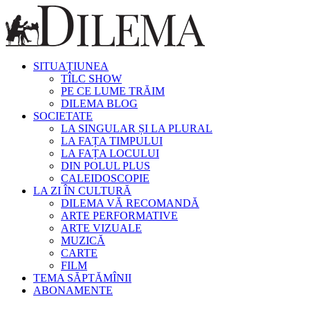
SITUAȚIUNEA
TÎLC SHOW
PE CE LUME TRĂIM
DILEMA BLOG
SOCIETATE
LA SINGULAR ȘI LA PLURAL
LA FAȚA TIMPULUI
LA FAȚA LOCULUI
DIN POLUL PLUS
CALEIDOSCOPIE
LA ZI ÎN CULTURĂ
DILEMA VĂ RECOMANDĂ
ARTE PERFORMATIVE
ARTE VIZUALE
MUZICĂ
CARTE
FILM
TEMA SĂPTĂMÎNII
ABONAMENTE