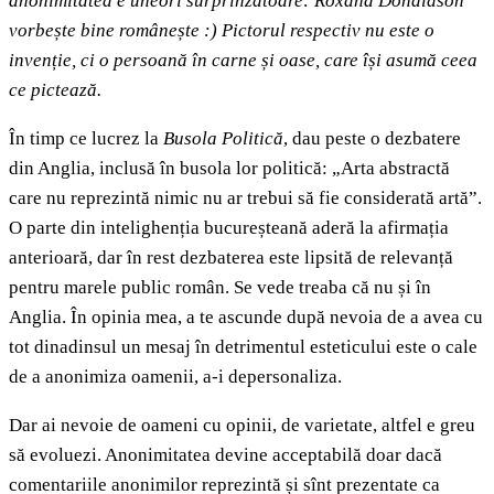
anonimitatea e uneori surprinzătoare: Roxana Donaldson
vorbește bine românește :) Pictorul respectiv nu este o
invenție, ci o persoană în carne și oase, care își asumă ceea
ce pictează.
În timp ce lucrez la
Busola Politică
, dau peste o dezbatere
din Anglia, inclusă în busola lor politică: „Arta abstractă
care nu reprezintă nimic nu ar trebui să fie considerată artă”.
O parte din intelighenția bucureșteană aderă la afirmația
anterioară, dar în rest dezbaterea este lipsită de relevanță
pentru marele public român. Se vede treaba că nu și în
Anglia. În opinia mea, a te ascunde după nevoia de a avea cu
tot dinadinsul un mesaj în detrimentul esteticului este o cale
de a anonimiza oamenii, a-i depersonaliza.
Dar ai nevoie de oameni cu opinii, de varietate, altfel e greu
să evoluezi. Anonimitatea devine acceptabilă doar dacă
comentariile anonimilor reprezintă și sînt prezentate ca