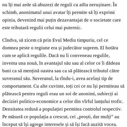
nu îți mai arde să abuzezi de reguli cu atîta nerușinare. În
schimb, anonimatul unui avatar îți permite să îți exprimi
opinia, devenind mai puțin dezavantajat de o societate care
este tributară regulii celui mai puternic.
Cîndva, să zicem că prin Evul Mediu timpuriu, cel ce
domnea peste o regiune era și judecător suprem. El hotăra
cum se aplică regulile. Dacă nu îi conveneau regulile,
inventa una nouă, în avantajul său sau al celor ce îi dădeau
bani ca să mențină oastea sau ca să plătească tributul către
suveranul său. Suveranul, la rîndu-i, avea același tip de
comportament. Cu alte cuvinte, toți cei ce nu își permiteau să
plătească pentru reguli erau un soi de anonimi, subiecți ai
deciziei politico-economice a celor din vîrful lanțului trofic.
Densitatea redusă a populației permitea controlul respectiv.
Pe măsură ce populația a crescut, cei „proști, dar mulți” au
început să își agrege interesele și să își facă auzită vocea.