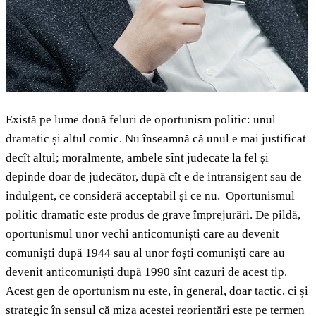
Există pe lume două feluri de oportunism politic: unul
dramatic și altul comic. Nu înseamnă că unul e mai justificat
decît altul; moralmente, ambele sînt judecate la fel și
depinde doar de judecător, după cît e de intransigent sau de
indulgent, ce consideră acceptabil și ce nu. Oportunismul
politic dramatic este produs de grave împrejurări. De pildă,
oportunismul unor vechi anticomuniști care au devenit
comuniști după 1944 sau al unor foști comuniști care au
devenit anticomuniști după 1990 sînt cazuri de acest tip.
Acest gen de oportunism nu este, în general, doar tactic, ci și
strategic în sensul că miza acestei reorientări este pe termen