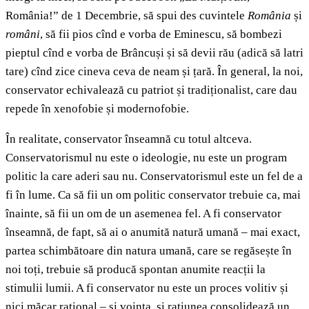
România!” de 1 Decembrie, să spui des cuvintele
România
și
români
, să fii pios cînd e vorba de Eminescu, să bombezi
pieptul cînd e vorba de Brâncuși și să devii rău (adică să latri
tare) cînd zice cineva ceva de neam și țară. În general, la noi,
conservator echivalează cu patriot și tradiționalist, care dau
repede în xenofobie și modernofobie.
În realitate, conservator înseamnă cu totul altceva.
Conservatorismul nu este o ideologie, nu este un program
politic la care aderi sau nu. Conservatorismul este un fel de a
fi în lume. Ca să fii un om politic conservator trebuie ca, mai
înainte, să fii un om de un asemenea fel. A fi conservator
înseamnă, de fapt, să ai o anumită natură umană – mai exact,
partea schimbătoare din natura umană, care se regăsește în
noi toți, trebuie să producă spontan anumite reacții la
stimulii lumii. A fi conservator nu este un proces volitiv și
nici măcar rațional – și voința, și rațiunea consolidează un