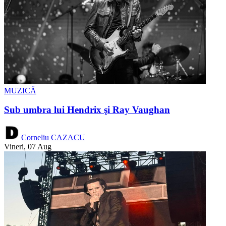
MUZICĂ
Sub umbra lui Hendrix şi Ray Vaughan
Corneliu CAZACU
Vineri, 07 Aug