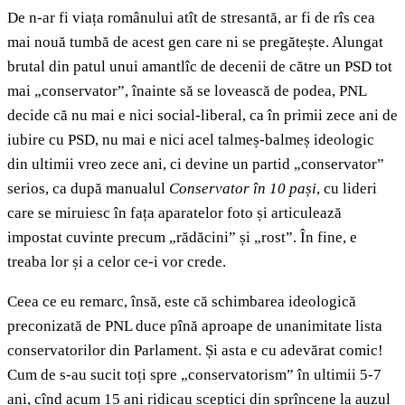
De n-ar fi viața românului atît de stresantă, ar fi de rîs cea
mai nouă tumbă de acest gen care ni se pregătește. Alungat
brutal din patul unui amantlîc de decenii de către un PSD tot
mai „conservator”, înainte să se lovească de podea, PNL
decide că nu mai e nici social-liberal, ca în primii zece ani de
iubire cu PSD, nu mai e nici acel talmeș-balmeș ideologic
din ultimii vreo zece ani, ci devine un partid „conservator”
serios, ca după manualul
Conservator în 10 pași
, cu lideri
care se miruiesc în fața aparatelor foto și articulează
impostat cuvinte precum „rădăcini” și „rost”. În fine, e
treaba lor și a celor ce-i vor crede.
Ceea ce eu remarc, însă, este că schimbarea ideologică
preconizată de PNL duce pînă aproape de unanimitate lista
conservatorilor din Parlament. Și asta e cu adevărat comic!
Cum de s-au sucit toți spre „conservatorism” în ultimii 5-7
ani, cînd acum 15 ani ridicau sceptici din sprîncene la auzul