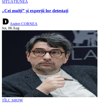
SITUAȚIUNEA
„Cei mulți” și experții lor detestați
Andrei CORNEA
Joi, 06 Aug
TÎLC SHOW