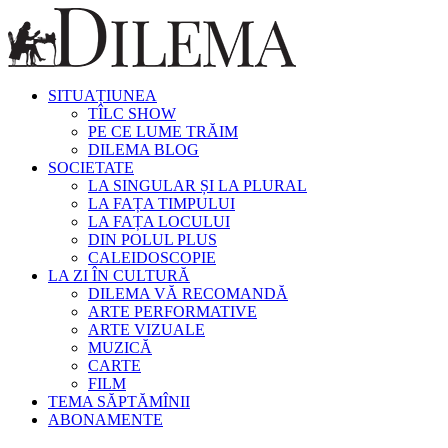
SITUAȚIUNEA
TÎLC SHOW
PE CE LUME TRĂIM
DILEMA BLOG
SOCIETATE
LA SINGULAR ȘI LA PLURAL
LA FAȚA TIMPULUI
LA FAȚA LOCULUI
DIN POLUL PLUS
CALEIDOSCOPIE
LA ZI ÎN CULTURĂ
DILEMA VĂ RECOMANDĂ
ARTE PERFORMATIVE
ARTE VIZUALE
MUZICĂ
CARTE
FILM
TEMA SĂPTĂMÎNII
ABONAMENTE