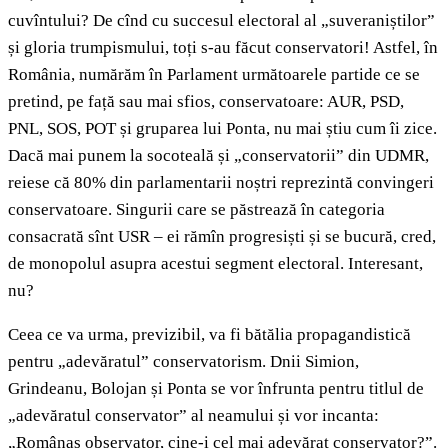
cuvîntului? De cînd cu succesul electoral al „suveraniștilor”
și gloria trumpismului, toți s-au făcut conservatori! Astfel, în
România, numărăm în Parlament următoarele partide ce se
pretind, pe față sau mai sfios, conservatoare: AUR, PSD,
PNL, SOS, POT și gruparea lui Ponta, nu mai știu cum îi zice.
Dacă mai punem la socoteală și „conservatorii” din UDMR,
reiese că 80% din parlamentarii noștri reprezintă convingeri
conservatoare. Singurii care se păstrează în categoria
consacrată sînt USR – ei rămîn progresiști și se bucură, cred,
de monopolul asupra acestui segment electoral. Interesant,
nu?
Ceea ce va urma, previzibil, va fi bătălia propagandistică
pentru „adevăratul” conservatorism. Dnii Simion,
Grindeanu, Bolojan și Ponta se vor înfrunta pentru titlul de
„adevăratul conservator” al neamului și vor incanta:
„Românaș observator, cine-i cel mai adevărat conservator?”.