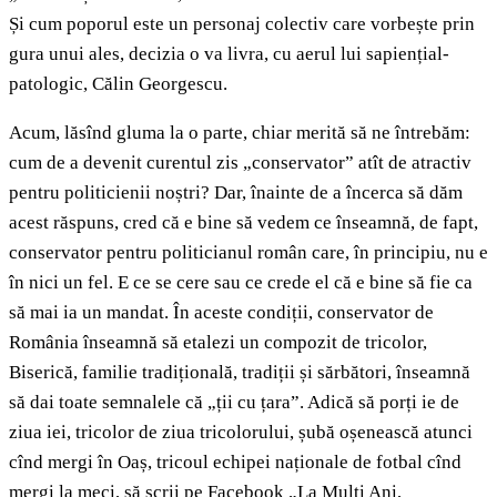
Și cum poporul este un personaj colectiv care vorbește prin
gura unui ales, decizia o va livra, cu aerul lui sapiențial-
patologic, Călin Georgescu.
Acum, lăsînd gluma la o parte, chiar merită să ne întrebăm:
cum de a devenit curentul zis „conservator” atît de atractiv
pentru politicienii noștri? Dar, înainte de a încerca să dăm
acest răspuns, cred că e bine să vedem ce înseamnă, de fapt,
conservator pentru politicianul român care, în principiu, nu e
în nici un fel. E ce se cere sau ce crede el că e bine să fie ca
să mai ia un mandat. În aceste condiții, conservator de
România înseamnă să etalezi un compozit de tricolor,
Biserică, familie tradițională, tradiții și sărbători, înseamnă
să dai toate semnalele că „ții cu țara”. Adică să porți ie de
ziua iei, tricolor de ziua tricolorului, șubă oșenească atunci
cînd mergi în Oaș, tricoul echipei naționale de fotbal cînd
mergi la meci, să scrii pe Facebook „La Mulți Ani,