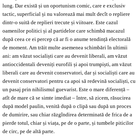
lung. Dar există și un oportunism comic, care e exclusiv
tactic, superficial și nu valorează mai mult decît o repliere
dintr-o suită de replieri trecute și viitoare. Este cazul
oamenilor politici și al partidelor care schimbă macazul
după ceea ce ei percep că ar fi o anume tendință electorală
de moment. Am trăit multe asemenea schimbări în ultimii
ani: am văzut socialiști care au devenit liberali, am văzut
antioccidentali deveniți eurofili și apoi trumpiști, am văzut
liberali care au devenit conservatori, dar și socialiști care au
devenit conservatori pentru ca apoi să redevină socialiști, cu
un pasaj prin nihilismul guevarist. Este o mare diferență –
atît de mare că se simte imediat – între, să zicem, răsucirea
după model paulin, venită după o clipă sau după un proces
de dumirire, sau chiar răzgîndirea determinată de frica de a
pierde totul, chiar și viața, pe de o parte, și tumbele piticilor
de circ, pe de altă parte.