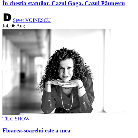
În chestia statuilor. Cazul Goga. Cazul Păunescu
Sever VOINESCU
Joi, 06 Aug
TÎLC SHOW
Floarea-soarelui este a mea