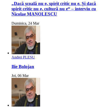
„Dacă școală nu e, spirit critic nu e. Și dacă
spirit critic nu e, cultură nu e“ – interviu cu
Nicolae MANOLESCU
Duminica, 24 Mar
Andrei PLEȘU
Ilie Bolojan
Joi, 06 Mar