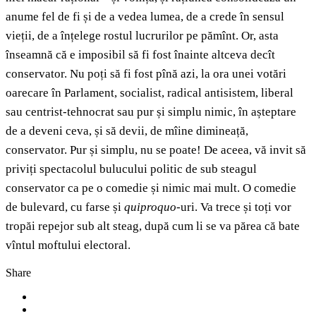
anume fel de fi și de a vedea lumea, de a crede în sensul
vieții, de a înțelege rostul lucrurilor pe pămînt. Or, asta
înseamnă că e imposibil să fi fost înainte altceva decît
conservator. Nu poți să fi fost pînă azi, la ora unei votări
oarecare în Parlament, socialist, radical antisistem, liberal
sau centrist-tehnocrat sau pur și simplu nimic, în așteptare
de a deveni ceva, și să devii, de mîine dimineață,
conservator. Pur și simplu, nu se poate! De aceea, vă invit să
priviți spectacolul bulucului politic de sub steagul
conservator ca pe o comedie și nimic mai mult. O comedie
de bulevard, cu farse și
quiproquo
-uri. Va trece și toți vor
tropăi repejor sub alt steag, după cum li se va părea că bate
vîntul moftului electoral.
Share