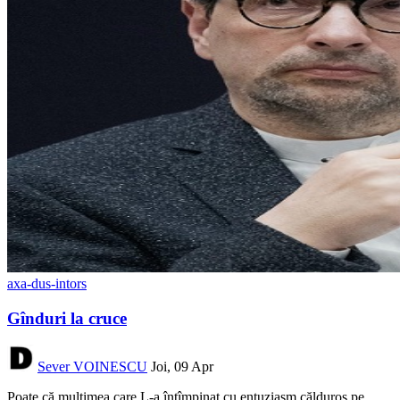
axa-dus-intors
Gînduri la cruce
Sever VOINESCU
Joi, 09 Apr
Poate că mulțimea care L-a întîmpinat cu entuziasm călduros pe