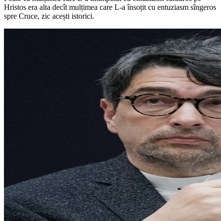
Hristos era alta decît mulțimea care L-a însoțit cu entuziasm sîngeros
spre Cruce, zic acești istorici.