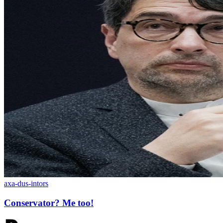
axa-dus-intors
Conservator? Me too!