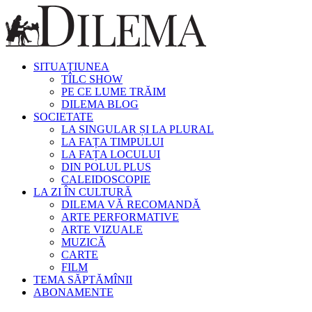
SITUAȚIUNEA
TÎLC SHOW
PE CE LUME TRĂIM
DILEMA BLOG
SOCIETATE
LA SINGULAR ȘI LA PLURAL
LA FAȚA TIMPULUI
LA FAȚA LOCULUI
DIN POLUL PLUS
CALEIDOSCOPIE
LA ZI ÎN CULTURĂ
DILEMA VĂ RECOMANDĂ
ARTE PERFORMATIVE
ARTE VIZUALE
MUZICĂ
CARTE
FILM
TEMA SĂPTĂMÎNII
ABONAMENTE