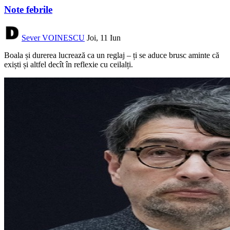
Note febrile
Sever VOINESCU
Joi, 11 Iun
Boala și durerea lucrează ca un reglaj – ți se aduce brusc aminte că
exiști și altfel decît în reflexie cu ceilalți.