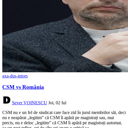
axa-dus-intors
CSM vs România
Sever VOINESCU
Joi, 02 Iul
CSM nu e un fel de sindicat care face zid în jurul membrilor săi, deci
nu e neapărat „legitim” că CSM îi apără pe magistrați sau, mai
precis, nu e deloc „legitim” că CSM îi apără pe magistrați automat,
ca un gest reflex, ori de cîte ori apare o critică sa