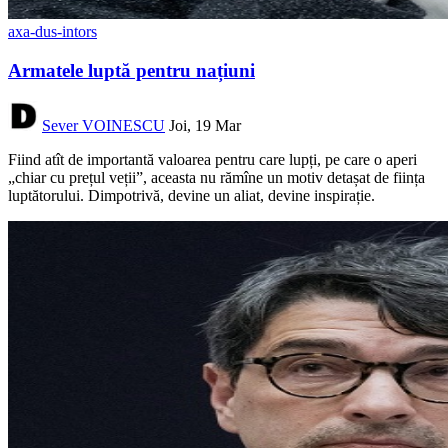
axa-dus-intors
Armatele luptă pentru națiuni
Sever VOINESCU
Joi, 19 Mar
Fiind atît de importantă valoarea pentru care lupți, pe care o aperi
„chiar cu prețul veții”, aceasta nu rămîne un motiv detașat de ființa
luptătorului. Dimpotrivă, devine un aliat, devine inspirație.