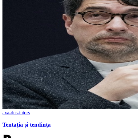
axa-dus-intors
Tentația și tendința