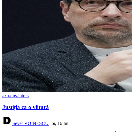
axa-dus-intors
Justiția ca o viitură
Sever VOINESCU
Joi, 16 Iul