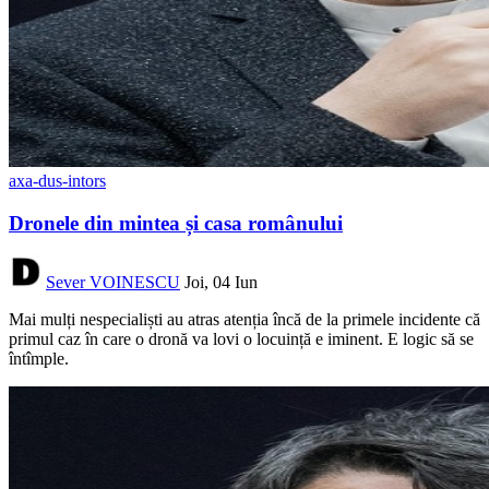
axa-dus-intors
Dronele din mintea și casa românului
Sever VOINESCU
Joi, 04 Iun
Mai mulți nespecialiști au atras atenția încă de la primele incidente că
primul caz în care o dronă va lovi o locuință e iminent. E logic să se
întîmple.