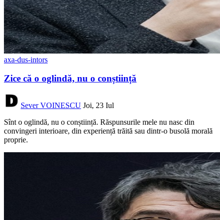
axa-dus-intors
Zice că o oglindă, nu o conștiință
Sever VOINESCU
Joi, 23 Iul
Sînt o oglindă, nu o conștiință. Răspunsurile mele nu nasc din
convingeri interioare, din experiență trăită sau dintr-o busolă morală
proprie.