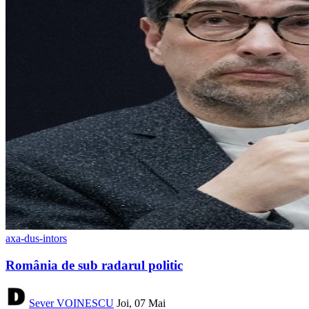
axa-dus-intors
România de sub radarul politic
Sever VOINESCU
Joi, 07 Mai