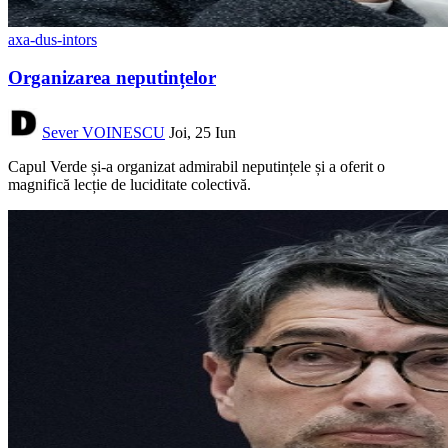
axa-dus-intors
Organizarea neputințelor
Sever VOINESCU
Joi, 25 Iun
Capul Verde și-a organizat admirabil neputințele și a oferit o
magnifică lecție de luciditate colectivă.