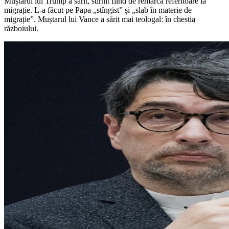
Muștarul lui Trump a sărit, stîrnit fiind de remarca referitoare la
migrație. L-a făcut pe Papa „stîngist” și „slab în materie de
migrație”. Muștarul lui Vance a sărit mai teologal: în chestia
războiului.