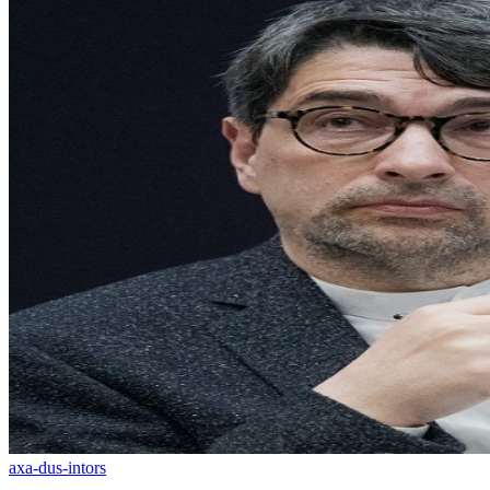
axa-dus-intors