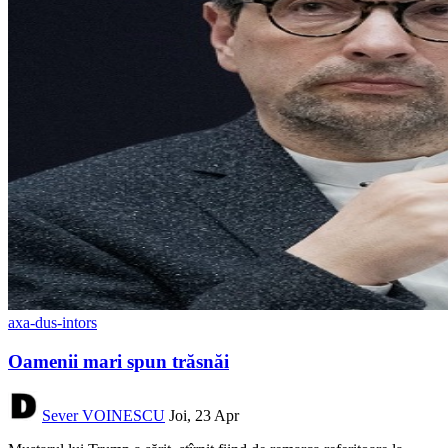
axa-dus-intors
Oamenii mari spun trăsnăi
Sever VOINESCU
Joi, 23 Apr