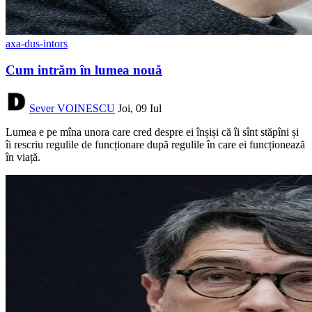
axa-dus-intors
Cum intrăm în lumea nouă
Sever VOINESCU
Joi, 09 Iul
Lumea e pe mîna unora care cred despre ei înșiși că îi sînt stăpîni și
îi rescriu regulile de funcționare după regulile în care ei funcționează
în viață.