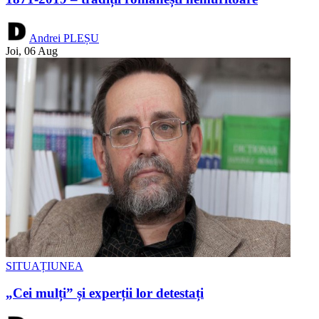
Andrei PLEȘU
Joi, 06 Aug
SITUAȚIUNEA
„Cei mulți” și experții lor detestați