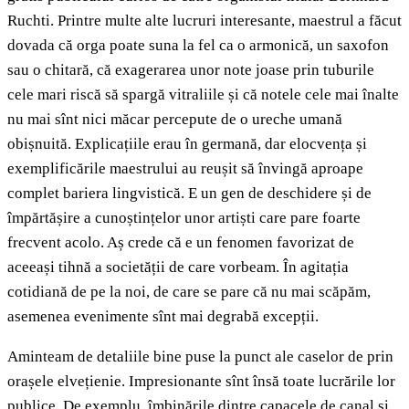
Ruchti. Printre multe alte lucruri interesante, maestrul a făcut
dovada că orga poate suna la fel ca o armonică, un saxofon
sau o chitară, că exagerarea unor note joase prin tuburile
cele mari riscă să spargă vitraliile și că notele cele mai înalte
nu mai sînt nici măcar percepute de o ureche umană
obișnuită. Explicațiile erau în germană, dar elocvența și
exemplificările maestrului au reușit să învingă aproape
complet bariera lingvistică. E un gen de deschidere și de
împărtășire a cunoștințelor unor artiști care pare foarte
frecvent acolo. Aș crede că e un fenomen favorizat de
aceeași tihnă a societății de care vorbeam. În agitația
cotidiană de pe la noi, de care se pare că nu mai scăpăm,
asemenea evenimente sînt mai degrabă excepții.
Aminteam de detaliile bine puse la punct ale caselor de prin
orașele elvețienie. Impresionante sînt însă toate lucrările lor
publice. De exemplu, îmbinările dintre capacele de canal și