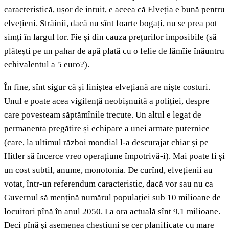
caracteristică, ușor de intuit, e aceea că Elveția e bună pentru
elvețieni. Străinii, dacă nu sînt foarte bogați, nu se prea pot
simți în largul lor. Fie și din cauza prețurilor imposibile (să
plătești pe un pahar de apă plată cu o felie de lămîie înăuntru
echivalentul a 5 euro?).
În fine, sînt sigur că și liniștea elvețiană are niște costuri.
Unul e poate acea vigilență neobișnuită a poliției, despre
care povesteam săptămînile trecute. Un altul e legat de
permanenta pregătire și echipare a unei armate puternice
(care, la ultimul război mondial l-a descurajat chiar și pe
Hitler să încerce vreo operațiune împotrivă-i). Mai poate fi și
un cost subtil, anume, monotonia. De curînd, elvețienii au
votat, într-un referendum caracteristic, dacă vor sau nu ca
Guvernul să mențină numărul populației sub 10 milioane de
locuitori pînă în anul 2050. La ora actuală sînt 9,1 milioane.
Deci pînă și asemenea chestiuni se cer planificate cu mare