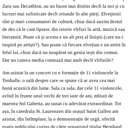
Zara sau Decathlon, au un fason mai distins decît la noi și cu
lucruri mai sofisticate decît oriunde în alte părți. Elveţienii
sînt şi mari consumatori de cultură, chiar dacă auzim destul
de des că le cam lipsesc din istorie vîrfuri în artă, muzică sau
literatură. Poate că și acesta e un alt preț al liniștii (care nu-i
inspiră pe artiști?). Sau poate că fiecare elvețian e un artist în
felul lui, chiar dacă nu neapărat un geniu ieșit din comun.
Dar nu cumva media contează mai mult decît vîrfurile?
Am asistat la un concert cu o formație de 11 violoncele la
Tonhalle, o sală despre care se spune că ar avea cea mai
bună acustică din lume. Sala ca sala, dar cele 11 violoncele,
avînd în frunte unul vechi de trei sute de ani, mînuit de
maestra Sol Gabetta, au sunat cu adevărat extraordinar. Tot
așa, în catedrala St. Laurenzen din orașul Saint Gallen am
asistat, din întîmplare, la o demonstrație de orgă, oferită
gratis publicului curios de către organistul titular Bernhard