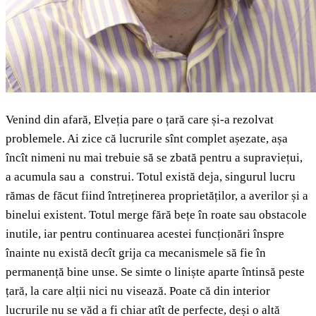
Venind din afară, Elveția pare o țară care și-a rezolvat
problemele. Ai zice că lucrurile sînt complet așezate, așa
încît nimeni nu mai trebuie să se zbată pentru a supraviețui,
a acumula sau a construi. Totul există deja, singurul lucru
rămas de făcut fiind întreținerea proprietăților, a averilor și a
binelui existent. Totul merge fără bețe în roate sau obstacole
inutile, iar pentru continuarea acestei funcționări înspre
înainte nu există decît grija ca mecanismele să fie în
permanență bine unse. Se simte o liniște aparte întinsă peste
țară, la care alții nici nu visează. Poate că din interior
lucrurile nu se văd a fi chiar atît de perfecte, deși o altă