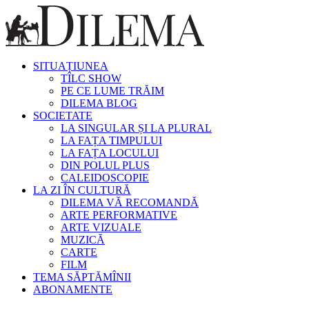
SITUAȚIUNEA
TÎLC SHOW
PE CE LUME TRĂIM
DILEMA BLOG
SOCIETATE
LA SINGULAR ȘI LA PLURAL
LA FAȚA TIMPULUI
LA FAȚA LOCULUI
DIN POLUL PLUS
CALEIDOSCOPIE
LA ZI ÎN CULTURĂ
DILEMA VĂ RECOMANDĂ
ARTE PERFORMATIVE
ARTE VIZUALE
MUZICĂ
CARTE
FILM
TEMA SĂPTĂMÎNII
ABONAMENTE