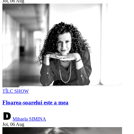
Joi, 06 Aug
TÎLC SHOW
Floarea-soarelui este a mea
Mihaela SIMINA
Joi, 06 Aug