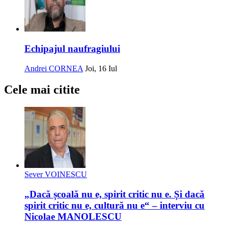
Echipajul naufragiului
Andrei CORNEA
Joi, 16 Iul
Cele mai citite
Sever VOINESCU
„Dacă școală nu e, spirit critic nu e. Și dacă
spirit critic nu e, cultură nu e“ – interviu cu
Nicolae MANOLESCU