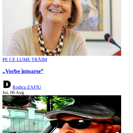
PE CE LUME TRĂIM
„Vorbe întoarse”
Rodica ZAFIU
Joi, 06 Aug