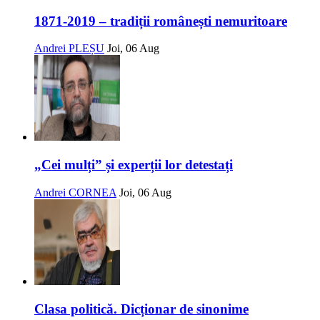
1871-2019 – tradiții românești nemuritoare
Andrei PLEȘU
Joi, 06 Aug
„Cei mulți” și experții lor detestați
Andrei CORNEA
Joi, 06 Aug
Clasa politică. Dicționar de sinonime