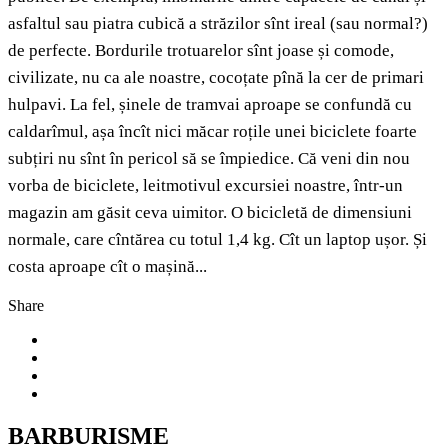
asfaltul sau piatra cubică a străzilor sînt ireal (sau normal?)
de perfecte. Bordurile trotuarelor sînt joase și comode,
civilizate, nu ca ale noastre, cocoțate pînă la cer de primari
hulpavi. La fel, șinele de tramvai aproape se confundă cu
caldarîmul, așa încît nici măcar roțile unei biciclete foarte
subțiri nu sînt în pericol să se împiedice. Că veni din nou
vorba de biciclete, leitmotivul excursiei noastre, într-un
magazin am găsit ceva uimitor. O bicicletă de dimensiuni
normale, care cîntărea cu totul 1,4 kg. Cît un laptop ușor. Și
costa aproape cît o mașină...
Share
BARBURISME