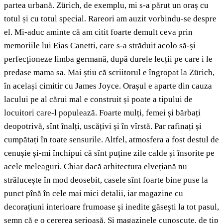
partea urbană. Zürich, de exemplu, mi s-a părut un oraș cu
totul și cu totul special. Rareori am auzit vorbindu-se despre
el. Mi-aduc aminte că am citit foarte demult ceva prin
memoriile lui Eias Canetti, care s-a străduit acolo să-și
perfecţioneze limba germană, după durele lecții pe care i le
predase mama sa. Mai știu că scriitorul e îngropat la Zürich,
în același cimitir cu James Joyce. Orașul e aparte din cauza
lacului pe al cărui mal e construit și poate a tipului de
locuitori care-l populează. Foarte mulți, femei și bărbați
deopotrivă, sînt înalți, uscățivi și în vîrstă. Par rafinați și
cumpătați în toate sensurile. Altfel, atmosfera a fost destul de
cenușie și-mi închipui că sînt puține zile calde și însorite pe
acele meleaguri. Chiar dacă arhitectura elvețiană nu
strălucește în mod deosebit, casele sînt foarte bine puse la
punct pînă în cele mai mici detalii, iar magazine cu
decorațiuni interioare frumoase şi inedite găseşti la tot pasul,
semn că e o cererea serioasă. Și magazinele cunoscute, de tip