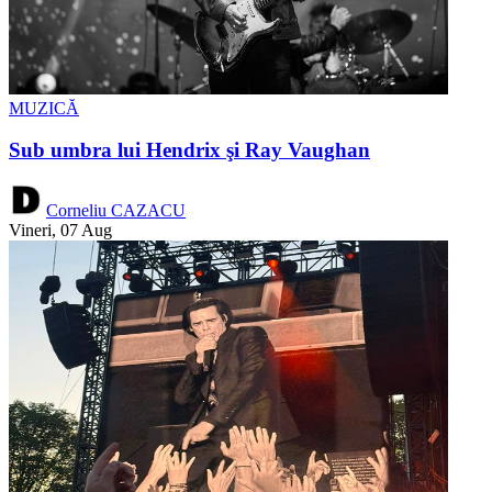
MUZICĂ
Sub umbra lui Hendrix şi Ray Vaughan
Corneliu CAZACU
Vineri, 07 Aug