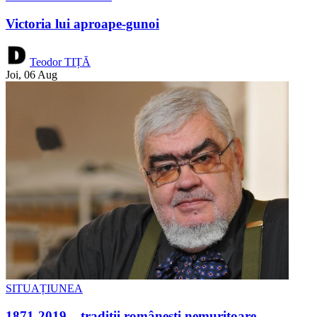
Victoria lui aproape-gunoi
Teodor TIȚĂ
Joi, 06 Aug
SITUAȚIUNEA
1871-2019 – tradiții românești nemuritoare