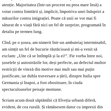
atenție. Majoritatea (într-un procent nu prea mare însă) a
votat contra limitării și, implicit, împotriva unei înăspriri a
măsurilor contra imigrației. Poate că unii se vor mai fi
săturat de o viață fără nici un fel de surprize, programată în
detaliu pe termen lung.
Cînd, pe o șosea, am nimerit într-un ambuteiaj interminabil,
am simțit un fel de bucurie răutăcioasă și mi-a venit să
exclam: „Uite că se întîmplă și la ei!”. Fie vorba între noi,
șoselele și autostrăzile lor, deși perfecte, au defectul multor
restricții de viteză din motive mai mult sau mai puțin
justificate, iar dubla traversare a țării, dinspre Italia spre
Germania și înapoi, a fost obositoare, în ciuda
spectaculoaselor peisaje montane.
Scriam acum două săptămîni că Elveția urbană diferă,
evident, de cea rurală. Și rămăsesem dator cu impresii din