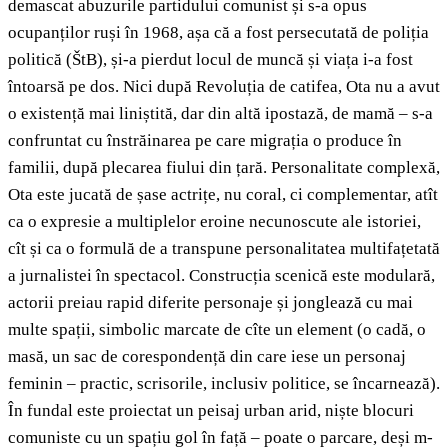
demascat abuzurile partidului comunist și s-a opus
ocupanților ruși în 1968, așa că a fost persecutată de poliția
politică (ŠtB), și-a pierdut locul de muncă și viața i-a fost
întoarsă pe dos. Nici după Revoluția de catifea, Ota nu a avut
o existență mai liniștită, dar din altă ipostază, de mamă – s-a
confruntat cu înstrăinarea pe care migrația o produce în
familii, după plecarea fiului din țară. Personalitate complexă,
Ota este jucată de șase actrițe, nu coral, ci complementar, atît
ca o expresie a multiplelor eroine necunoscute ale istoriei,
cît și ca o formulă de a transpune personalitatea multifațetată
a jurnalistei în spectacol. Construcția scenică este modulară,
actorii preiau rapid diferite personaje și jonglează cu mai
multe spații, simbolic marcate de cîte un element (o cadă, o
masă, un sac de corespondență din care iese un personaj
feminin – practic, scrisorile, inclusiv politice, se încarnează).
În fundal este proiectat un peisaj urban arid, niște blocuri
comuniste cu un spațiu gol în față – poate o parcare, deși m-