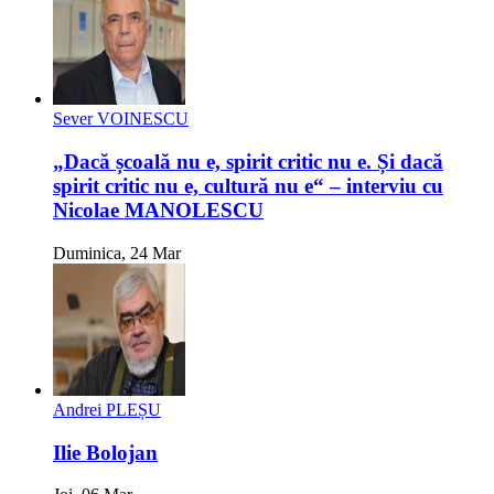
Sever VOINESCU
„Dacă școală nu e, spirit critic nu e. Și dacă
spirit critic nu e, cultură nu e“ – interviu cu
Nicolae MANOLESCU
Duminica, 24 Mar
Andrei PLEȘU
Ilie Bolojan