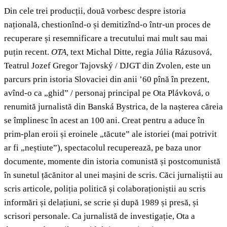
Din cele trei producții, două vorbesc despre istoria
națională, chestionînd-o și demitizînd-o într-un proces de
recuperare și resemnificare a trecutului mai mult sau mai
puțin recent.
OTA,
text Michal Ditte, regia Júlia Rázusová,
Teatrul Jozef Gregor Tajovský / DJGT din Zvolen, este un
parcurs prin istoria Slovaciei din anii ’60 pînă în prezent,
avînd-o ca „ghid” / personaj principal pe Ota Plávková, o
renumită jurnalistă din Banská Bystrica, de la nașterea căreia
se împlinesc în acest an 100 ani. Creat pentru a aduce în
prim-plan eroii și eroinele „tăcute” ale istoriei (mai potrivit
ar fi „neștiute”), spectacolul recuperează, pe baza unor
documente, momente din istoria comunistă și postcomunistă
în sunetul țăcănitor al unei mașini de scris. Căci jurnaliștii au
scris articole, poliția politică și colaboraționiștii au scris
informări și delațiuni, se scrie și după 1989 și presă, și
scrisori personale. Ca jurnalistă de investigație, Ota a