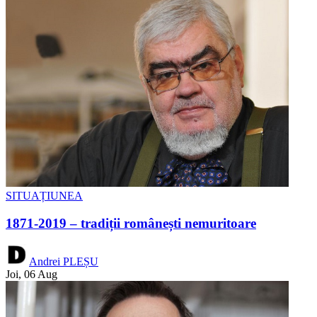
SITUAȚIUNEA
1871-2019 – tradiții românești nemuritoare
Andrei PLEȘU
Joi, 06 Aug