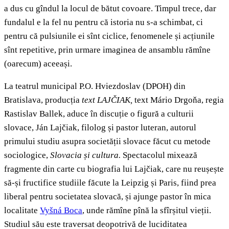
a dus cu gîndul la locul de bătut covoare. Timpul trece, dar
fundalul e la fel nu pentru că istoria nu s-a schimbat, ci
pentru că pulsiunile ei sînt ciclice, fenomenele și acțiunile
sînt repetitive, prin urmare imaginea de ansamblu rămîne
(oarecum) aceeași.
La teatrul municipal P.O. Hviezdoslav (DPOH) din
Bratislava, producția
text LAJČIAK,
text Mário Drgoňa, regia
Rastislav Ballek, aduce în discuție o figură a culturii
slovace, Ján Lajčiak, filolog și pastor luteran, autorul
primului studiu asupra societății slovace făcut cu metode
sociologice,
Slovacia și cultura.
Spectacolul mixează
fragmente din carte cu biografia lui Lajčiak, care nu reușește
să-și fructifice studiile făcute la Leipzig și Paris, fiind prea
liberal pentru societatea slovacă, și ajunge pastor în mica
localitate
Vyšná Boca
, unde rămîne pînă la sfîrșitul vieții.
Studiul său este traversat deopotrivă de luciditatea