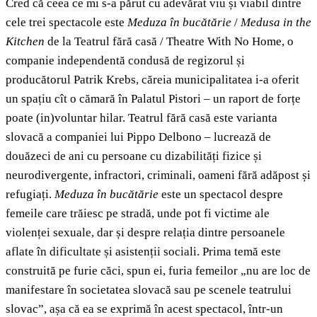
Cred că ceea ce mi s-a părut cu adevărat viu și viabil dintre
cele trei spectacole este
Meduza în bucătărie
/
Medusa in the
Kitchen
de la Teatrul fără casă / Theatre With No Home, o
companie independentă condusă de regizorul și
producătorul Patrik Krebs, căreia municipalitatea i-a oferit
un spațiu cît o cămară în Palatul Pistori – un raport de forțe
poate (in)voluntar hilar. Teatrul fără casă este varianta
slovacă a companiei lui Pippo Delbono – lucrează de
douăzeci de ani cu persoane cu dizabilități fizice și
neurodivergente, infractori, criminali, oameni fără adăpost și
refugiați.
Meduza în bucătărie
este un spectacol despre
femeile care trăiesc pe stradă, unde pot fi victime ale
violenței sexuale, dar și despre relația dintre persoanele
aflate în dificultate și asistenții sociali. Prima temă este
construită pe furie căci, spun ei, furia femeilor „nu are loc de
manifestare în societatea slovacă sau pe scenele teatrului
slovac”, așa că ea se exprimă în acest spectacol, într-un