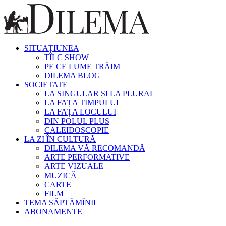
SITUAȚIUNEA
TÎLC SHOW
PE CE LUME TRĂIM
DILEMA BLOG
SOCIETATE
LA SINGULAR ȘI LA PLURAL
LA FAȚA TIMPULUI
LA FAȚA LOCULUI
DIN POLUL PLUS
CALEIDOSCOPIE
LA ZI ÎN CULTURĂ
DILEMA VĂ RECOMANDĂ
ARTE PERFORMATIVE
ARTE VIZUALE
MUZICĂ
CARTE
FILM
TEMA SĂPTĂMÎNII
ABONAMENTE