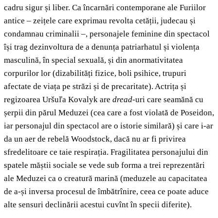
cadru sigur și liber. Ca încarnări contemporane ale Furiilor
antice – zeițele care exprimau revolta cetății, judecau și
condamnau criminalii –, personajele feminine din spectacol
își trag dezinvoltura de a denunța patriarhatul și violența
masculină, în special sexuală, și din anormativitatea
corpurilor lor (dizabilități fizice, boli psihice, trupuri
afectate de viața pe străzi și de precaritate). Actrița și
regizoarea Uršuľa Kovalyk are
dread
-uri care seamănă cu
șerpii din părul Meduzei (cea care a fost violată de Poseidon,
iar personajul din spectacol are o istorie similară) și care i-ar
da un aer de rebelă Woodstock, dacă nu ar fi privirea
sfredelitoare ce taie respirația. Fragilitatea personajului din
spatele măștii sociale se vede sub forma a trei reprezentări
ale Meduzei ca o creatură marină (meduzele au capacitatea
de a-și inversa procesul de îmbătrînire, ceea ce poate aduce
alte sensuri declinării acestui cuvînt în specii diferite).