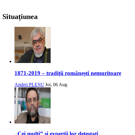
Situațiunea
1871-2019 – tradiții românești nemuritoare
Andrei PLEȘU
Joi, 06 Aug
„Cei mulți” și experții lor detestați