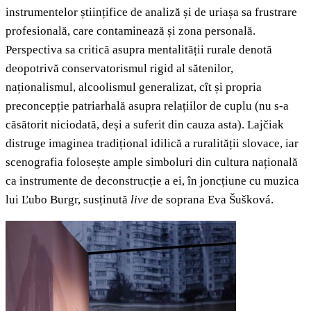
instrumentelor științifice de analiză și de uriașa sa frustrare
profesională, care contaminează și zona personală.
Perspectiva sa critică asupra mentalității rurale denotă
deopotrivă conservatorismul rigid al sătenilor,
naționalismul, alcoolismul generalizat, cît și propria
preconcepție patriarhală asupra relațiilor de cuplu (nu s-a
căsătorit niciodată, deși a suferit din cauza asta). Lajčiak
distruge imaginea tradițional idilică a ruralității slovace, iar
scenografia folosește ample simboluri din cultura națională
ca instrumente de deconstrucție a ei, în joncțiune cu muzica
lui Ľubo Burgr, susținută
live
de soprana Eva Šušková.