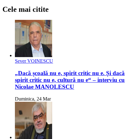
Cele mai citite
Sever VOINESCU
„Dacă școală nu e, spirit critic nu e. Și dacă
spirit critic nu e, cultură nu e“ – interviu cu
Nicolae MANOLESCU
Duminica, 24 Mar