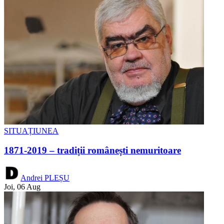
SITUAȚIUNEA
1871-2019 – tradiții românești nemuritoare
Andrei PLEȘU
Joi, 06 Aug