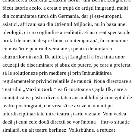
făcut istorie acolo, a creat o trupă de artiști imigranți, mulți
din comunitatea turcă din Germania, dar și est-europeni,
asiatici, africani sau din Orientul Mijlociu, nu în baza unei
ideologii, ci ca o oglindire a realității. Ei au creat spectacole
brutal de oneste despre lumea contemporană, în conexiune
cu mișcările pentru diversitate și pentru denunțarea
abuzurilor din artă. De altfel, și Langhoff a fost ținta unor
acuzații de discriminare și abuz de putere, pe care a preferat
să le soluționeze prin mediere și prin îmbunătățirea
regulamentelor privind relațiile de muncă. Noua directoare a
Teatrului „Maxim Gorki” va fi curatoarea Çagla Ilk, care a
anunțat că va păstra diversitatea ansamblului și conceptul de
teatru postmigrant, dar vrea să se axeze mai mult pe
interdisciplinaritate între teatru și arte vizuale. Vom vedea
dacă și cum cele două direcții se vor îmbina – într-o situație
similară, un alt teatru berlinez, Volksbühne, a refuzat