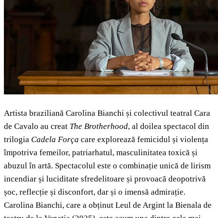
Artista braziliană Carolina Bianchi și colectivul teatral Cara
de Cavalo au creat
The Brotherhood
, al doilea spectacol din
trilogia
Cadela Força
care explorează femicidul și violența
împotriva femeilor, patriarhatul, masculinitatea toxică și
abuzul în artă. Spectacolul este o combinație unică de lirism
incendiar și luciditate sfredelitoare și provoacă deopotrivă
șoc, reflecție și disconfort, dar și o imensă admirație.
Carolina Bianchi, care a obținut Leul de Argint la Bienala de