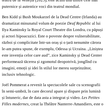
teatru de la Veneția (2025), este acum una dintre cele mai
puternice și autentice voci din teatrul mondial.
Ben Kidd și Bush Moukarzel de la Dead Centre (Irlanda) au
dramatizat minunatul volum de poezie
Deaf Republic
al lui
Ilya Kaminsky la Royal Court Theatre din Londra, cu păpuși
și actori hipoacuzici. Este o poveste despre vulnerabilitate,
război și complicitate într-un oraș și o țară nenumite cărora
le-am putea spune, de exemplu, Odessa și Ucraina. „Liniștea
este invenția celor care aud”, zice Kaminsky și Dead Center
performează tăcerea și zgomotul deopotrivă, jonglînd cu
imagini, emoții și idei în stilul lor mereu surprinzător,
inclusiv tehnologic.
Joël Pommerat a revenit la spectacolele sale cu scenografii
în semi-umbră, în care decorul apare și dispare prin lumină
și întuneric, dar de data asta a integrat și video.
Les Petites
Filles modernes,
creat la Théâtre Nanterre-Amandiers, este o