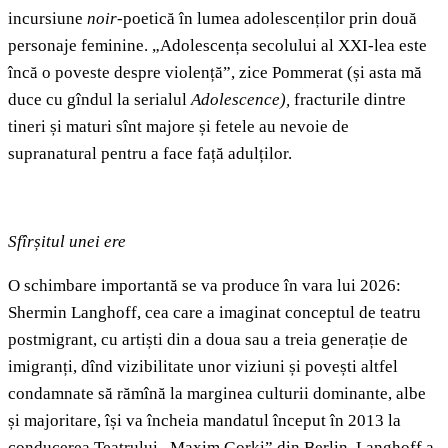
incursiune
noir
-poetică în lumea adolescenților prin două
personaje feminine. „Adolescența secolului al XXI-lea este
încă o poveste despre violență”, zice Pommerat (și asta mă
duce cu gîndul la serialul
Adolescence),
fracturile dintre
tineri și maturi sînt majore și fetele au nevoie de
supranatural pentru a face față adulților.
Sfîrșitul unei ere
O schimbare importantă se va produce în vara lui 2026:
Shermin Langhoff, cea care a imaginat conceptul de teatru
postmigrant, cu artiști din a doua sau a treia generație de
imigranți, dînd vizibilitate unor viziuni și povești altfel
condamnate să rămînă la marginea culturii dominante, albe
și majoritare, își va încheia mandatul început în 2013 la
conducerea Teatrului „Maxim Gorki” din Berlin. Langhoff a