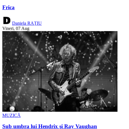
Frica
Daniela RAȚIU
Vineri, 07 Aug
MUZICĂ
Sub umbra lui Hendrix şi Ray Vaughan