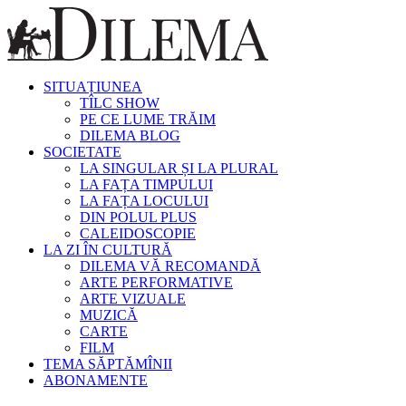
SITUAȚIUNEA
TÎLC SHOW
PE CE LUME TRĂIM
DILEMA BLOG
SOCIETATE
LA SINGULAR ȘI LA PLURAL
LA FAȚA TIMPULUI
LA FAȚA LOCULUI
DIN POLUL PLUS
CALEIDOSCOPIE
LA ZI ÎN CULTURĂ
DILEMA VĂ RECOMANDĂ
ARTE PERFORMATIVE
ARTE VIZUALE
MUZICĂ
CARTE
FILM
TEMA SĂPTĂMÎNII
ABONAMENTE