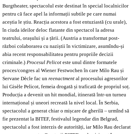
Burgtheater, spectacolul este destinat în special localnicilor
pentru că face apel la informații subtile pe care numai
aceștia le știu. Reacția acestora a fost entuziastă (cu urale),
în ciuda ideilor deloc flatante din spectacol la adresa
teatrului, orașului și a țării. (Austria a transformat post-
război colaborarea cu naziștii în victimizare, asumîndu-și
abia recent responsabilitatea pentru propriile decizii
criminale.)
Procesul Pelicot
este unul dintre formatele
proces/congres al Wiener Festwochen în care Milo Rau și
Servane Dècle fac un
reenactment
al procesului agresorilor
lui Gisèle Pelicot, femeia drogată și traficată de propriul soț.
Producția a devenit un hit mondial, itinerată într-un turneu
internațional și uneori recreată la nivel local. În Serbia,
spectacolul a generat chiar o mișcare de gherilă – urmînd să
fie prezentat la BITEF, festivalul legendar din Belgrad,
spectacolul a fost interzis de autorități, iar Milo Rau declarat