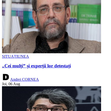
SITUAȚIUNEA
„Cei mulți” și experții lor detestați
Andrei CORNEA
Joi, 06 Aug