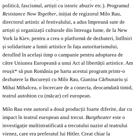
politică, fascismul, artiști cu istoric abuziv etc.). Programul
Resistance Now Together
, inițiat de regizorul Milo Rau,
directorul artistic al festivalului, a adus împreună sute de
artiști și organizații culturale din întreaga lume, de la New
York la Kiev, pentru a crea o platformă de dezbateri, întîlniri
și solidaritate a lumii artistice în fața autoritarismului,
derulînd în același timp o campanie pentru adoptarea de
către Uniunea Europeană a unui Act al libertății artistice. Am
reușit* să pun România pe harta acestui program printr-o
dezbatere la București cu Milo Rau, Gianina Cărbunariu și
Mihai Mihalcea, o încercare de a conecta, deocamdată timid,
teatrul autohton cu (măcar) cel european.
Milo Rau este autorul a două producții foarte diferite, dar cu
impact în teatrul european anul trecut.
Burgtheater
este o
investigație multistratificată a trecutului nazist al teatrului
vienez, care era preferatul lui Hitler. Creat chiar la