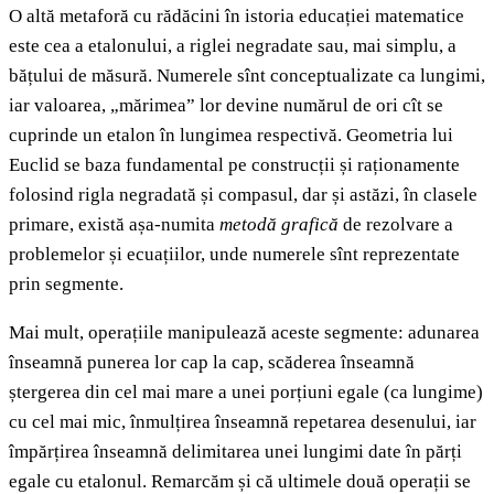
O altă metaforă cu rădăcini în istoria educației matematice
este cea a etalonului, a riglei negradate sau, mai simplu, a
bățului de măsură. Numerele sînt conceptualizate ca lungimi,
iar valoarea, „mărimea” lor devine numărul de ori cît se
cuprinde un etalon în lungimea respectivă. Geometria lui
Euclid se baza fundamental pe construcții și raționamente
folosind rigla negradată și compasul, dar și astăzi, în clasele
primare, există așa-numita
metodă grafică
de rezolvare a
problemelor și ecuațiilor, unde numerele sînt reprezentate
prin segmente.
Mai mult, operațiile manipulează aceste segmente: adunarea
înseamnă punerea lor cap la cap, scăderea înseamnă
ștergerea din cel mai mare a unei porțiuni egale (ca lungime)
cu cel mai mic, înmulțirea înseamnă repetarea desenului, iar
împărțirea înseamnă delimitarea unei lungimi date în părți
egale cu etalonul. Remarcăm și că ultimele două operații se