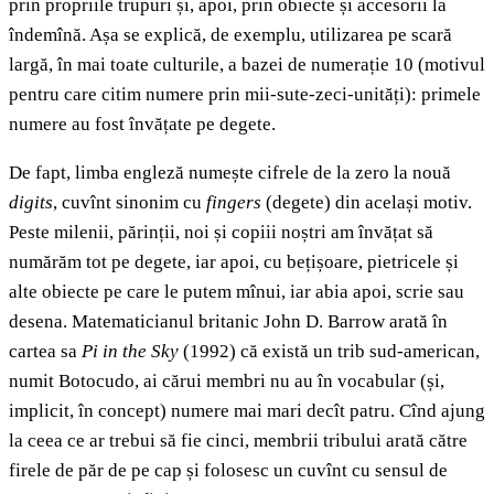
prin propriile trupuri și, apoi, prin obiecte și accesorii la
îndemînă. Așa se explică, de exemplu, utilizarea pe scară
largă, în mai toate culturile, a bazei de numerație 10 (motivul
pentru care citim numere prin mii-sute-zeci-unități): primele
numere au fost învățate pe degete.
De fapt, limba engleză numește cifrele de la zero la nouă
digits
, cuvînt sinonim cu
fingers
(degete) din același motiv.
Peste milenii, părinții, noi și copiii noștri am învățat să
numărăm tot pe degete, iar apoi, cu bețișoare, pietricele și
alte obiecte pe care le putem mînui, iar abia apoi, scrie sau
desena. Matematicianul britanic John D. Barrow arată în
cartea sa
Pi in the Sky
(1992) că există un trib sud-american,
numit Botocudo, ai cărui membri nu au în vocabular (și,
implicit, în concept) numere mai mari decît patru. Cînd ajung
la ceea ce ar trebui să fie cinci, membrii tribului arată către
firele de păr de pe cap și folosesc un cuvînt cu sensul de