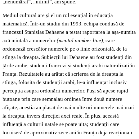
„nenumărat”, „infinit”, am spune.
Mediul cultural are și el un rol esențial în educația
matematică. Într-un studiu din 1993, echipa condusă de
francezul Stanislas Dehaene a testat raportarea la așa-numita
axă mintală a numerelor
(mental number line),
care
ordonează crescător numerele pe o linie orizontală, de la
stînga la dreapta. Subiecții lui Dehaene au fost studenți din
țările arabe, studenți francezi și studenți arabi naturalizați în
Franța. Rezultatele au arătat că scrierea de la dreapta la
stînga, folosită de studenții arabi, le-a influențat inclusiv
percepția asupra ordonării numerelor. Puși să apese rapid
butoane prin care semnalau ordinea între două numere
afișate, aceștia au plasat de mai multe ori numerele mai mari
la dreapta, invers direcției axei reale. În plus, această
influență a culturii natale se poate uita; studenții care
locuiseră de aproximativ zece ani în Franța deja reacționau