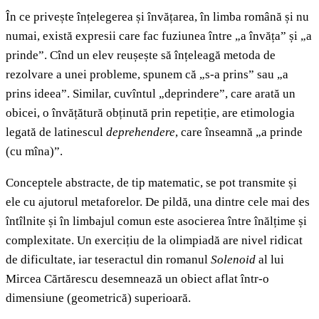
În ce privește înțelegerea și învățarea, în limba română și nu
numai, există expresii care fac fuziunea între „a învăța” și „a
prinde”. Cînd un elev reușește să înțeleagă metoda de
rezolvare a unei probleme, spunem că „s-a prins” sau „a
prins ideea”. Similar, cuvîntul „deprindere”, care arată un
obicei, o învățătură obținută prin repetiție, are etimologia
legată de latinescul
deprehendere
, care înseamnă „a prinde
(cu mîna)”.
Conceptele abstracte, de tip matematic, se pot transmite și
ele cu ajutorul metaforelor. De pildă, una dintre cele mai des
întîlnite și în limbajul comun este asocierea între înălțime și
complexitate. Un exercițiu de la olimpiadă are nivel ridicat
de dificultate, iar teseractul din romanul
Solenoid
al lui
Mircea Cărtărescu desemnează un obiect aflat într-o
dimensiune (geometrică) superioară.