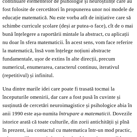
continuare elementelor de psihologie și neuroștiințe care au
fost folosite de cercetători în propunerea unor noi modele de
educație matematică. Nu este vorba atît de inițiative care să
schimbe curricule școlare (deși ar putea-o face), cît de o mai
bună înțelegere a raportării mintale la abstract, cu aplicații
nu doar în sfera matematicii. În acest sens, vom face referire
la matematică, însă vom înțelege noțiuni abstracte
fundamentale, ușor de extins în alte direcții, precum
numericul, enumerarea, caracterul continuu, iterativul
(repetitivul) și infinitul.
Una dintre marile idei care poate fi trasată tocmai la
începuturile omenirii, dar care a fost pusă în cuvinte și
susținută de cercetări neuroimagistice și psihologice abia în
anii 1990 este așa-numita
întrupare a matematicii
. Dovezile
istorice arată că toate culturile, din zorii antichității și pînă
în prezent, iau contactul cu matematica într-un mod practic,