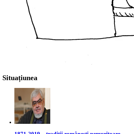
Situațiunea
1871-2019 – tradiții românești nemuritoare