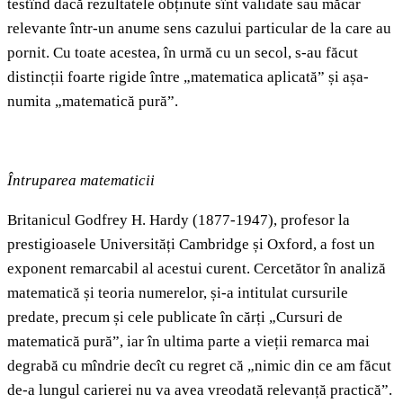
testînd dacă rezultatele obținute sînt validate sau măcar
relevante într-un anume sens cazului particular de la care au
pornit. Cu toate acestea, în urmă cu un secol, s-au făcut
distincții foarte rigide între „matematica aplicată” și așa-
numita „matematică pură”.
Întruparea matematicii
Britanicul Godfrey H. Hardy (1877-1947), profesor la
prestigioasele Universități Cambridge și Oxford, a fost un
exponent remarcabil al acestui curent. Cercetător în analiză
matematică și teoria numerelor, și-a intitulat cursurile
predate, precum și cele publicate în cărți „Cursuri de
matematică pură”, iar în ultima parte a vieții remarca mai
degrabă cu mîndrie decît cu regret că „nimic din ce am făcut
de-a lungul carierei nu va avea vreodată relevanță practică”.