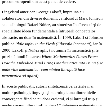
precum europenii din acest punct de vedere.
Lingvistul american George Lakoff, împreună cu
colaboratori din diverse domenii, ca filosoful Mark Johnson
sau psihologul Rafael Núñez, au sintetizat în cîteva cărți de
specialitate ideea fundamentală a întrupării conceptelor
abstracte, nu doar în matematică. În 1999, Lakoff și Johnson
publică
Philosophy in the Flesh
(Filosofia încarnată)
, iar în
2000, Lakoff și Núñez aplică noțiunile în matematică și le
prezintă lumii în cartea
Where Mathematics Comes From:
How the Embodied Mind Brings Mathematics into Being
(De
unde vine matematica: cum mintea întrupată face
matematica să apară)
.
În aceste publicații, autorii sintetizează cercetările mai
multor psihologi, lingviști și neurologi, una dintre ideile
convergente fiind că nu doar creierul, ci și întregul trup și
mediu socio-cultural influențează înțelegerea matematicii și