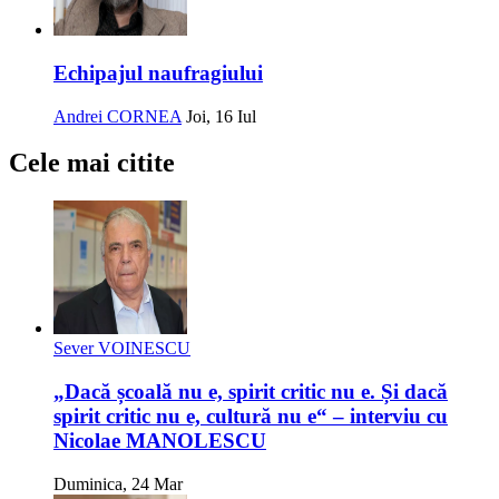
Echipajul naufragiului
Andrei CORNEA
Joi, 16 Iul
Cele mai citite
Sever VOINESCU
„Dacă școală nu e, spirit critic nu e. Și dacă
spirit critic nu e, cultură nu e“ – interviu cu
Nicolae MANOLESCU
Duminica, 24 Mar