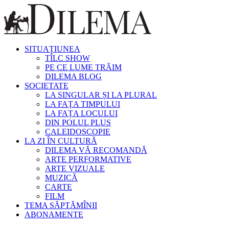
SITUAȚIUNEA
TÎLC SHOW
PE CE LUME TRĂIM
DILEMA BLOG
SOCIETATE
LA SINGULAR ȘI LA PLURAL
LA FAȚA TIMPULUI
LA FAȚA LOCULUI
DIN POLUL PLUS
CALEIDOSCOPIE
LA ZI ÎN CULTURĂ
DILEMA VĂ RECOMANDĂ
ARTE PERFORMATIVE
ARTE VIZUALE
MUZICĂ
CARTE
FILM
TEMA SĂPTĂMÎNII
ABONAMENTE