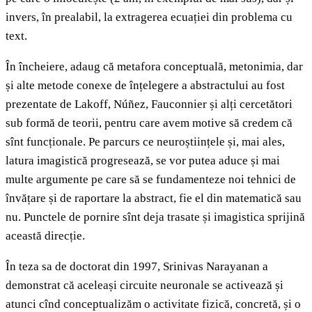
invers, în prealabil, la extragerea ecuației din problema cu
text.
În încheiere, adaug că metafora conceptuală, metonimia, dar
și alte metode conexe de înțelegere a abstractului au fost
prezentate de Lakoff, Núñez, Fauconnier și alți cercetători
sub formă de teorii, pentru care avem motive să credem că
sînt funcționale. Pe parcurs ce neuroștiințele și, mai ales,
latura imagistică progresează, se vor putea aduce și mai
multe argumente pe care să se fundamenteze noi tehnici de
învățare și de raportare la abstract, fie el din matematică sau
nu. Punctele de pornire sînt deja trasate și imagistica sprijină
această direcție.
În teza sa de doctorat din 1997, Srinivas Narayanan a
demonstrat că aceleași circuite neuronale se activează și
atunci cînd conceptualizăm o activitate fizică, concretă, și o