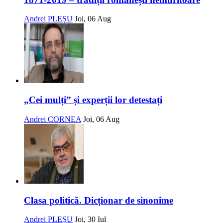
Andrei PLEȘU
Joi, 06 Aug
„Cei mulți” și experții lor detestați
Andrei CORNEA
Joi, 06 Aug
Clasa politică. Dicționar de sinonime
Andrei PLEȘU
Joi, 30 Iul