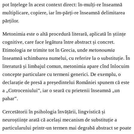
pot înțelege în acest context direct: în-mulți-re înseamnă
multiplicare, copiere, iar îm-părți-re înseamnă delimitarea
părților.
Metonimia este o altă procedură literară, aplicată în științe
cognitive, care face legătura între abstract și concret.
Etimologia ne trimite tot în Grecia, unde
metonoumia
înseamnă schimbarea numelui, cu referire la o substituție. În
literatură și limbajul comun, metonimia apare cînd înlocuim
concepte particulare cu termeni generici. De exemplu, o
declarație de presă a președintelui României spunem că este
a „Cotroceniului”, iar o seară cu prietenii înseamnă „un
pahar”.
Cercetătorii în psihologia învățării, lingvistică și
neuroștiințe arată că același mecanism de substituție a
particularului printr-un termen mai degrabă abstract se poate