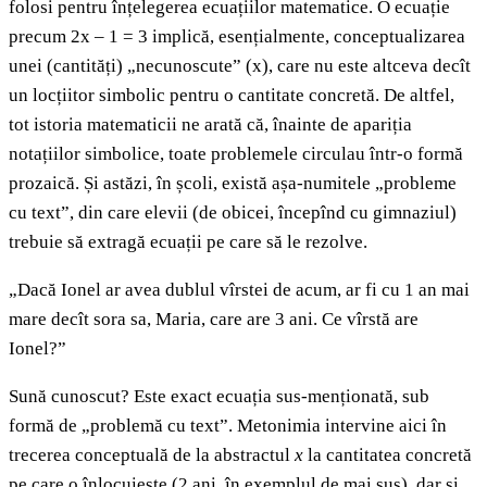
folosi pentru înțelegerea ecuațiilor matematice. O ecuație
precum 2x – 1 = 3 implică, esențialmente, conceptualizarea
unei (cantități) „necunoscute” (x), care nu este altceva decît
un locțiitor simbolic pentru o cantitate concretă. De altfel,
tot istoria matematicii ne arată că, înainte de apariția
notațiilor simbolice, toate problemele circulau într-o formă
prozaică. Și astăzi, în școli, există așa-numitele „probleme
cu text”, din care elevii (de obicei, începînd cu gimnaziul)
trebuie să extragă ecuații pe care să le rezolve.
„Dacă Ionel ar avea dublul vîrstei de acum, ar fi cu 1 an mai
mare decît sora sa, Maria, care are 3 ani. Ce vîrstă are
Ionel?”
Sună cunoscut? Este exact ecuația sus-menționată, sub
formă de „problemă cu text”. Metonimia intervine aici în
trecerea conceptuală de la abstractul
x
la cantitatea concretă
pe care o înlocuiește (2 ani, în exemplul de mai sus), dar și