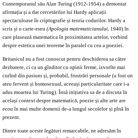
Contemporanul său Alan Turing (1912-1954) a demontat
afirmația și a dat cercetărilor lui Hardy aplicații
spectaculoase în criptografie și teoria codurilor. Hardy a
scris și o carte-eseu
(Apologia matematicianului
, 1940) în
care plasează matematica în proximitatea artelor, vorbind
despre estetica unei teoreme în paralel cu cea a poeziei.
Britanicul nu a fost cunoscut pentru deschiderea sa către
dezbatere, ci ca un gînditor cu opinii ferme, izvorîte mai
curînd din pasiuni și, probabil, frustrări personale (a fost un
ateu fervent și homosexual, aceeași particularitate care i-a
adus moartea lui Turing). Însă inițiativa sa de a discuta în
același context despre matematică, poezie și alte arte are
ecou în mai multe domenii de-a lungul secolelor și pînă în
prezent.
Dintre toate aceste legături remarcabile, ne adresăm în