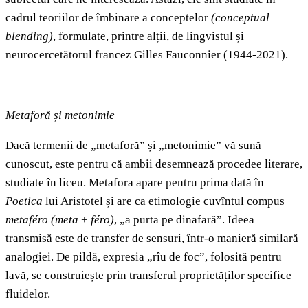
cadrul teoriilor de îmbinare a conceptelor
(conceptual
blending)
, formulate, printre alții, de lingvistul și
neurocercetătorul francez Gilles Fauconnier (1944-2021).
Metaforă și metonimie
Dacă termenii de „metaforă” și „metonimie” vă sună
cunoscut, este pentru că ambii desemnează procedee literare,
studiate în liceu. Metafora apare pentru prima dată în
Poetica
lui Aristotel și are ca etimologie cuvîntul compus
metaféro
(meta
+
féro)
, „a purta pe dinafară”. Ideea
transmisă este de transfer de sensuri, într-o manieră similară
analogiei. De pildă, expresia „rîu de foc”, folosită pentru
lavă, se construiește prin transferul proprietăților specifice
fluidelor.