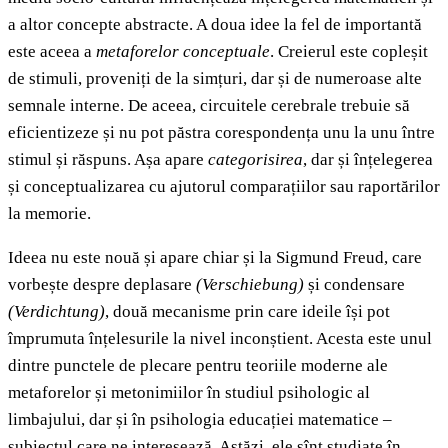
a altor concepte abstracte. A doua idee la fel de importantă
este aceea a
metaforelor conceptuale
. Creierul este copleșit
de stimuli, proveniți de la simțuri, dar și de numeroase alte
semnale interne. De aceea, circuitele cerebrale trebuie să
eficientizeze și nu pot păstra corespondența unu la unu între
stimul și răspuns. Așa apare
categorisirea
, dar și înțelegerea
și conceptualizarea cu ajutorul comparațiilor sau raportărilor
la memorie.
Ideea nu este nouă și apare chiar și la Sigmund Freud, care
vorbește despre deplasare
(Verschiebung)
și condensare
(Verdichtung)
, două mecanisme prin care ideile își pot
împrumuta înțelesurile la nivel inconștient. Acesta este unul
dintre punctele de plecare pentru teoriile moderne ale
metaforelor și metonimiilor în studiul psihologic al
limbajului, dar și în psihologia educației matematice –
subiectul care ne interesează. Astăzi, ele sînt studiate în