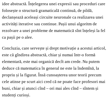
idee abstractă. Înțelegerea unei expresii sau proceduri care
folosește o structură gramaticală continuă, de pildă,
declanșează aceleași circuite neuronale ca realizarea unei
activități iterative sau continue. Pașii unui algoritm de
rezolvare a unei probleme de matematică sînt înțeleși la fel
ca pașii pe o alee.
Concluzia, care servește și drept motivație a acestui articol,
este că gîndirea abstractă, chiar și numai într-o formă
elementară, este mai organică decît am crede. Nu putem
deduce că matematica în general ne este la îndemînă, la
propriu și la figurat. Însă cunoașterea unor teorii precum
cele atinse pe scurt aici cred că ne poate face profesori mai
buni, chiar și atunci cînd – ori mai ales cînd – sîntem și
studenți curioși.