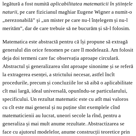
legătură a fost numită
aplicabilitatea matematicii în științele
naturii
, pe care fizicianul maghiar Eugene Wigner a numit-o
„nerezonabilă” și „un mister pe care nu-l înțelegem și nu-l
merităm”, dar de care trebuie să ne bucurăm și să-l folosim.
Matematica este abstractă pentru că își propune să extragă
generalul din orice fenomen pe care îl modelează. Am folosit
deja doi termeni care fac observația aproape circulară.
Abstractul și generalizarea sînt aproape sinonime și se referă
la extragerea esenței, a strictului necesar, astfel încît
procedurile, precum și concluziile lor să aibă o aplicabilitate
cît mai largă, ideal universală, opunîndu-se particularului,
specificului. Un rezultat matematic este cu atît mai valoros
cu cît este mai general și nu puține sînt exemplele cînd
matematicienii au lucrat, uneori secole la rînd, pentru a
generaliza și mai mult anume rezultate. Abstractizarea se
face cu ajutorul modelelor, anume construcții teoretice prin