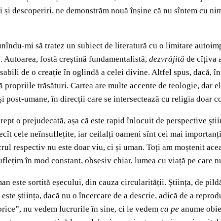
 și descoperiri, ne demonstrăm nouă înșine că nu sîntem cu nimic
nîndu-mi să tratez un subiect de literatură cu o limitare auto
e. Autoarea, fostă creștină fundamentalistă,
dezvrăjită
de cîțiva 
sabili de o creație în oglindă a celei divine. Altfel spus, dacă, î
ă propriile trăsături. Cartea are multe accente de teologie, dar 
i post-umane, în direcții care se intersectează cu religia doar c
t o prejudecată, așa că este rapid înlocuit de perspective științ
ît cele neînsuflețite, iar ceilalți oameni sînt cei mai importanți.
ul respectiv nu este doar viu, ci și uman. Toți am moștenit acea
uflețim în mod constant, obsesiv chiar, lumea cu viață pe care n
an este sortită eșecului, din cauza circularității. Știința, de pil
 este știința, dacă nu o încercare de a descrie, adică de a reprodu
orice”, nu vedem lucrurile în sine, ci le vedem
ca pe
anume obiec