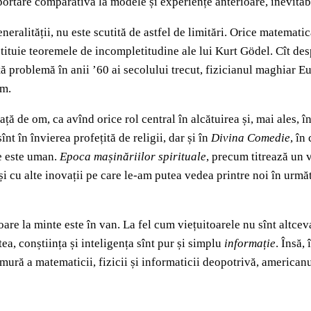
portare comparativă la modele și experiențe anterioare, inevitab
neralității, nu este scutită de astfel de limitări. Orice matemati
stituie teoremele de incompletitudine ale lui Kurt Gödel. Cît des
tă problemă în anii ’60 ai secolului trecut, fizicianul maghiar 
ăm.
ață de om, ca avînd orice rol central în alcătuirea și, mai ales, î
t în învierea profețită de religii, dar și în
Divina Comedie
, în
e este uman.
Epoca mașinăriilor spirituale
, precum titrează un
și cu alte inovații pe care le-am putea vedea printre noi în următ
toare la minte este în van. La fel cum viețuitoarele nu sînt altce
a, conștiința și inteligența sînt pur și simplu
informație
. Însă,
amură a matematicii, fizicii și informaticii deopotrivă, american