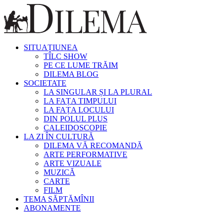
SITUAȚIUNEA
TÎLC SHOW
PE CE LUME TRĂIM
DILEMA BLOG
SOCIETATE
LA SINGULAR ȘI LA PLURAL
LA FAȚA TIMPULUI
LA FAȚA LOCULUI
DIN POLUL PLUS
CALEIDOSCOPIE
LA ZI ÎN CULTURĂ
DILEMA VĂ RECOMANDĂ
ARTE PERFORMATIVE
ARTE VIZUALE
MUZICĂ
CARTE
FILM
TEMA SĂPTĂMÎNII
ABONAMENTE