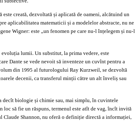
il subiective.
că este creată, dezvoltată și aplicată de oameni, alcătuind un
pre aplicabilitatea matematicii și a modelelor abstracte, nu ne
Eugene Wigner: este „un fenomen pe care nu-l înțelegem și nu-l
n evoluția lumii. Un substitut, la prima vedere, este
 care Dante se vede nevoit să inventeze un cuvînt pentru a
 volum din 1995 al futurologului Ray Kurzweil, se dezvoltă
oarele decenii, ca transferul minții către un alt înveliș sau
va decît biologie și chimie sau, mai simplu, în cuvintele
 în loc să fie un răspuns, termenul este atît de vag, încît invită
ul Claude Shannon, nu oferă o definiție directă a informației,