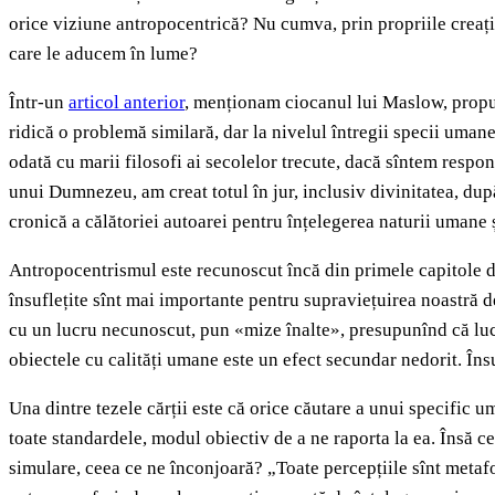
orice viziune antropocentrică? Nu cumva, prin propriile creații
care le aducem în lume?
Într-un
articol anterior
, menționam ciocanul lui Maslow, propu
ridică o problemă similară, dar la nivelul întregii specii uman
odată cu marii filosofi ai secolelor trecute, dacă sîntem respon
unui Dumnezeu, am creat totul în jur, inclusiv divinitatea, dup
cronică a călătoriei autoarei pentru înțelegerea naturii umane ș
Antropocentrismul este recunoscut încă din primele capitole drep
însuflețite sînt mai importante pentru supraviețuirea noastră dec
cu un lucru necunoscut, pun «mize înalte», presupunînd că lucr
obiectele cu calități umane este un efect secundar nedorit. Îns
Una dintre tezele cărții este că orice căutare a unui specific um
toate standardele, modul obiectiv de a ne raporta la ea. Însă ce
simulare, ceea ce ne înconjoară? „Toate percepțiile sînt metaf