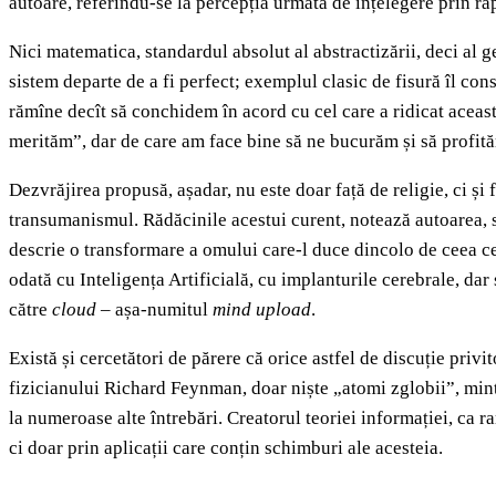
autoare, referindu-se la percepția urmată de înțelegere prin ra
Nici matematica, standardul absolut al abstractizării, deci al ge
sistem departe de a fi perfect; exemplul clasic de fisură îl con
rămîne decît să conchidem în acord cu cel care a ridicat aceas
merităm”, dar de care am face bine să ne bucurăm și să profit
Dezvrăjirea propusă, așadar, nu este doar față de religie, ci și f
transumanismul. Rădăcinile acestui curent, notează autoarea, sîn
descrie o transformare a omului care-l duce dincolo de ceea c
odată cu Inteligența Artificială, cu implanturile cerebrale, dar 
către
cloud
– așa-numitul
mind upload
.
Există și cercetători de părere că orice astfel de discuție privi
fizicianului Richard Feynman, doar niște „atomi zglobii”, minte
la numeroase alte întrebări. Creatorul teoriei informației, ca r
ci doar prin aplicații care conțin schimburi ale acesteia.