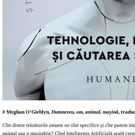
# Meghan O’Gieblyn,
Dumnezeu, om, animal, mașină
, tradu
Cîte dintre trăsăturile umane ne sînt specifice și cîte putem im
animal sau o mașinărie? Cînd Inteligența Artificială arată creat