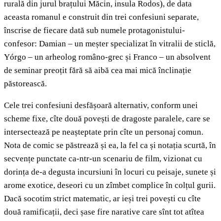
rurală din jurul brațului Măcin, insula Rodos), de data
aceasta romanul e construit din trei confesiuni separate,
înscrise de fiecare dată sub numele protagonistului-
confesor: Damian – un meșter specializat în vitralii de sticlă,
Yórgo – un arheolog româno-grec și Franco – un absolvent
de seminar preoțit fără să aibă cea mai mică înclinație
păstorească.
Cele trei confesiuni desfășoară alternativ, conform unei
scheme fixe, cîte două povești de dragoste paralele, care se
intersectează pe neașteptate prin cîte un personaj comun.
Nota de comic se păstrează și ea, la fel ca și notația scurtă, în
secvențe punctate ca-ntr-un scenariu de film, vizionat cu
dorința de-a degusta incursiuni în locuri cu peisaje, sunete și
arome exotice, deseori cu un zîmbet complice în colțul gurii.
Dacă socotim strict matematic, ar ieși trei povești cu cîte
două ramificații, deci șase fire narative care sînt tot atîtea