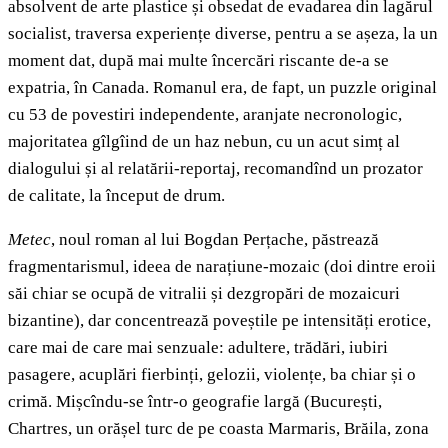
absolvent de arte plastice și obsedat de evadarea din lagărul
socialist, traversa experiențe diverse, pentru a se așeza, la un
moment dat, după mai multe încercări riscante de-a se
expatria, în Canada. Romanul era, de fapt, un puzzle original
cu 53 de povestiri independente, aranjate necronologic,
majoritatea gîlgîind de un haz nebun, cu un acut simț al
dialogului și al relatării-reportaj, recomandînd un prozator
de calitate, la început de drum.
Metec
, noul roman al lui Bogdan Perțache, păstrează
fragmentarismul, ideea de narațiune-mozaic (doi dintre eroii
săi chiar se ocupă de vitralii și dezgropări de mozaicuri
bizantine), dar concentrează poveștile pe intensități erotice,
care mai de care mai senzuale: adultere, trădări, iubiri
pasagere, acuplări fierbinți, gelozii, violențe, ba chiar și o
crimă. Mișcîndu-se într-o geografie largă (București,
Chartres, un orășel turc de pe coasta Marmaris, Brăila, zona