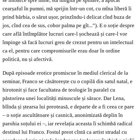
se întoarce spre mine, stă lungită pe spinare, a apucat
cearșaful în pumni, mă sprijin într-un cot, cu mîna liberă îi
prind bărbia, o sărut ușor, prinzîndu-i delicat cînd buza de
jos, cînd cea de sus, cobor palma pe gît...”). E o soție despre
care află întîmplător lucruri care-l șochează și care-l vor
împinge să facă lucruri greu de crezut pentru un intelectual
ca el, pentru care compromisurile erau doar în ordine
politică, nu și afectivă.
După episoade erotice promiscue în mediul clerical de la
seminar, Franco se căsătorește cu o copilă din satul natal, e
hirotonit și face facultatea de teologie în paralel cu
păstorirea unei localități minuscule și sărace. Dar Lena,
blînda și ștearsa lui preoteasă, e departe de a fi ceea ce pare
– o soție ascultătoare și casnică, anonimizată deplin în
parohia soțului ei –, iar revelația aceasta îi schimbă radical
destinul lui Franco. Fostul preot cîntă ca artist stradal cu