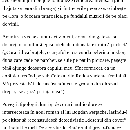
acordeonul prin piețele londoneze (culoarea închisă a pielii
îl ajută să pară din branșă) și, în trecerile pe-acasă, o iubește
pe Cora, o focoasă tătăroaică, pe fundalul muzicii de pe plăci
de vinil.
Amintirea veche a unui act violent, comis din gelozie și
dispreț, mai tulbură episoadele de intensitate erotică perfectă
(„Cora ridică brațele, cearșaful e o secundă pelerină în zbor,
după care cade pe parchet, se suie pe pat în picioare, pășește
pînă ajunge deasupra capului meu. Sînt fermecat, ca un
corăbier trecînd pe sub Colosul din Rodos varianta feminină.
Mă privește hăt, de sus, își adîncește gropița din obrazul
drept și se așază pe fața mea”).
Povești, tipologii, lumi și decoruri multicolore se
intersectează în noul roman al lui Bogdan Perțache, lăsîndu-l
pe cititor să reconstruiască detectivistic „desenul din covor”
la finalul lecturii. Pe acordurile cîntărețului greco-francez