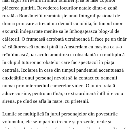
mai sigur să revină în sînul familiei și să le lase copiilor
plăcerea plutirii. Revederea locurilor natale dintr-o zonă
rurală a României îi reamintește unui fotograf pasionat de
drama prin care a trecut nu demult cu iubita, în timpul unor
excursii îndepărtate menite să le îmbogățească blog-ul de
călătorii. O frumoasă acrobată ucraineancă îl face pe un tînăr
să călătorească tocmai pînă la Amsterdam cu mașina ca s-o
reîntîlnească, iar acolo amintirea ei obsedantă i-o multiplică
în chipul tuturor acrobatelor care fac spectacol în piața
centrală. Izolarea în case din timpul pandemiei accentuează
anxietățile unui personaj nevoit să ia contact cu oamenii
numai prin intermediul camerelor video. O iubire ratată
aduce cu sine, pentru un tînăr, o extraordinară întîlnire cu o
sirenă, pe cînd se afla la mare, cu prietenii.
Lumile se multiplică în jurul personajelor din povestirile
volumului, ele se-mpart în trecute și prezente, reale și