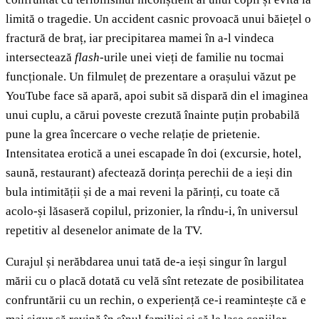
limită o tragedie. Un accident casnic provoacă unui băiețel o
fractură de braț, iar precipitarea mamei în a-l vindeca
intersectează
flash-
urile unei vieți de familie nu tocmai
funcționale. Un filmuleț de prezentare a orașului văzut pe
YouTube face să apară, apoi subit să dispară din el imaginea
unui cuplu, a cărui poveste crezută înainte puțin probabilă
pune la grea încercare o veche relație de prietenie.
Intensitatea erotică a unei escapade în doi (excursie, hotel,
saună, restaurant) afectează dorința perechii de a ieși din
bula intimității și de a mai reveni la părinți, cu toate că
acolo-și lăsaseră copilul, prizonier, la rîndu-i, în universul
repetitiv al desenelor animate de la TV.
Curajul și nerăbdarea unui tată de-a ieși singur în largul
mării cu o placă dotată cu velă sînt retezate de posibilitatea
confruntării cu un rechin, o experiență ce-i reamintește că e