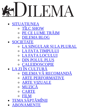
SITUAȚIUNEA
TÎLC SHOW
PE CE LUME TRĂIM
DILEMA BLOG
SOCIETATE
LA SINGULAR ȘI LA PLURAL
LA FAȚA TIMPULUI
LA FAȚA LOCULUI
DIN POLUL PLUS
CALEIDOSCOPIE
LA ZI ÎN CULTURĂ
DILEMA VĂ RECOMANDĂ
ARTE PERFORMATIVE
ARTE VIZUALE
MUZICĂ
CARTE
FILM
TEMA SĂPTĂMÎNII
ABONAMENTE