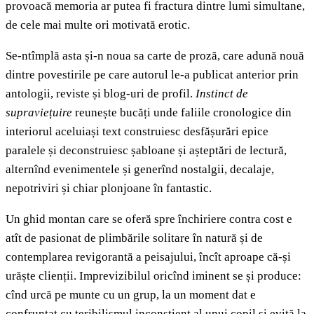
provoacă memoria ar putea fi fractura dintre lumi simultane,
de cele mai multe ori motivată erotic.
Se-ntîmplă asta și-n noua sa carte de proză, care adună nouă
dintre povestirile pe care autorul le-a publicat anterior prin
antologii, reviste și blog-uri de profil.
Instinct de
supraviețuire
reunește bucăți unde faliile cronologice din
interiorul aceluiași text construiesc desfășurări epice
paralele și deconstruiesc șabloane și așteptări de lectură,
alternînd evenimentele și generînd nostalgii, decalaje,
nepotriviri și chiar plonjoane în fantastic.
Un ghid montan care se oferă spre închiriere contra cost e
atît de pasionat de plimbările solitare în natură și de
contemplarea revigorantă a peisajului, încît aproape că-și
urăște clienții. Imprevizibilul oricînd iminent se și produce:
cînd urcă pe munte cu un grup, la un moment dat e
confruntat cu teribilismul inconștient al unui copil și evită la