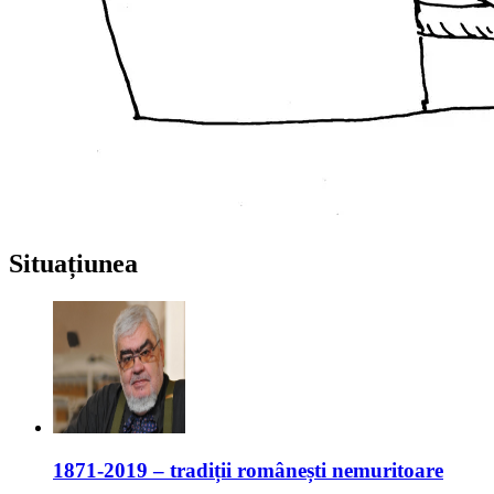
Situațiunea
1871-2019 – tradiții românești nemuritoare