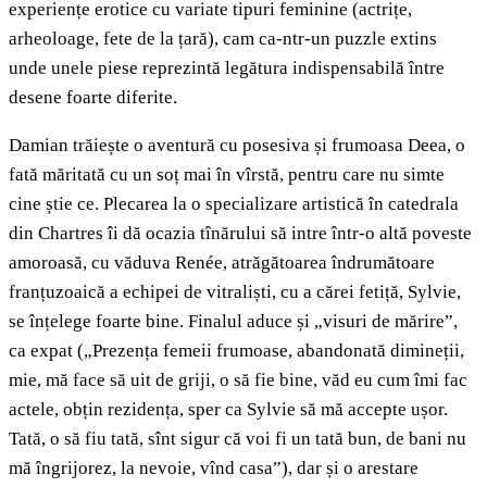
experiențe erotice cu variate tipuri feminine (actrițe,
arheoloage, fete de la țară), cam ca-ntr-un puzzle extins
unde unele piese reprezintă legătura indispensabilă între
desene foarte diferite.
Damian trăiește o aventură cu posesiva și frumoasa Deea, o
fată măritată cu un soț mai în vîrstă, pentru care nu simte
cine știe ce. Plecarea la o specializare artistică în catedrala
din Chartres îi dă ocazia tînărului să intre într-o altă poveste
amoroasă, cu văduva Renée, atrăgătoarea îndrumătoare
franțuzoaică a echipei de vitraliști, cu a cărei fetiță, Sylvie,
se înțelege foarte bine. Finalul aduce și „visuri de mărire”,
ca expat („Prezența femeii frumoase, abandonată dimineții,
mie, mă face să uit de griji, o să fie bine, văd eu cum îmi fac
actele, obțin rezidența, sper ca Sylvie să mă accepte ușor.
Tată, o să fiu tată, sînt sigur că voi fi un tată bun, de bani nu
mă îngrijorez, la nevoie, vînd casa”), dar și o arestare