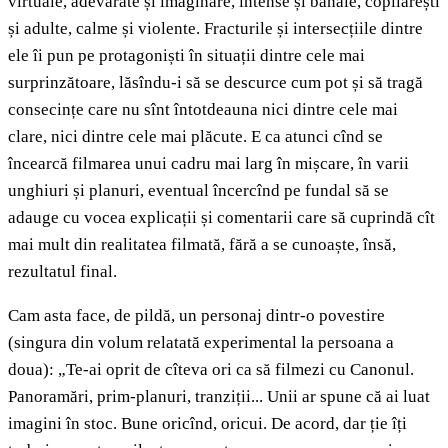
virtuale, adevărate și imaginare, intense și banale, copilărești
și adulte, calme și violente. Fracturile și intersecțiile dintre
ele îi pun pe protagoniști în situații dintre cele mai
surprinzătoare, lăsîndu-i să se descurce cum pot și să tragă
consecințe care nu sînt întotdeauna nici dintre cele mai
clare, nici dintre cele mai plăcute. E ca atunci cînd se
încearcă filmarea unui cadru mai larg în mișcare, în varii
unghiuri și planuri, eventual încercînd pe fundal să se
adauge cu vocea explicații și comentarii care să cuprindă cît
mai mult din realitatea filmată, fără a se cunoaște, însă,
rezultatul final.
Cam asta face, de pildă, un personaj dintr-o povestire
(singura din volum relatată experimental la persoana a
doua): „Te-ai oprit de cîteva ori ca să filmezi cu Canonul.
Panoramări, prim-planuri, tranziții... Unii ar spune că ai luat
imagini în stoc. Bune oricînd, oricui. De acord, dar ție îți