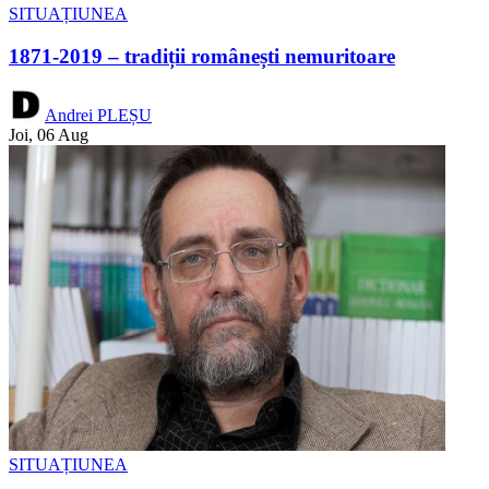
SITUAȚIUNEA
1871-2019 – tradiții românești nemuritoare
Andrei PLEȘU
Joi, 06 Aug
SITUAȚIUNEA