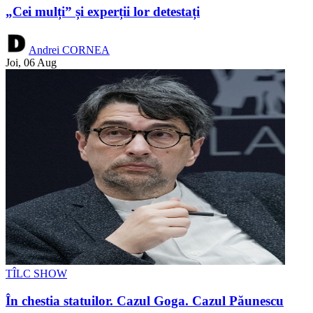
„Cei mulți” și experții lor detestați
Andrei CORNEA
Joi, 06 Aug
TÎLC SHOW
În chestia statuilor. Cazul Goga. Cazul Păunescu