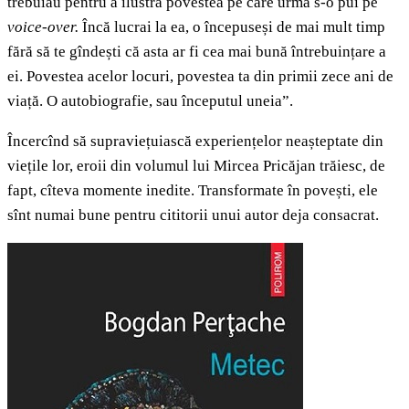
trebuiau pentru a ilustra povestea pe care urma s-o pui pe
voice-over.
Încă lucrai la ea, o începuseși de mai mult timp
fără să te gîndești că asta ar fi cea mai bună întrebuințare a
ei. Povestea acelor locuri, povestea ta din primii zece ani de
viață. O autobiografie, sau începutul uneia”.
Încercînd să supraviețuiască experiențelor neașteptate din
viețile lor, eroii din volumul lui Mircea Pricăjan trăiesc, de
fapt, cîteva momente inedite. Transformate în povești, ele
sînt numai bune pentru cititorii unui autor deja consacrat.