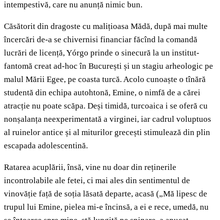
intempestivă, care nu anunță nimic bun.
Căsătorit din dragoste cu malițioasa Mădă, după mai multe
încercări de-a se chivernisi financiar făcînd la comandă
lucrări de licență, Yórgo prinde o sinecură la un institut-
fantomă creat ad-hoc în București și un stagiu arheologic pe
malul Mării Egee, pe coasta turcă. Acolo cunoaște o tînără
studentă din echipa autohtonă, Emine, o nimfă de a cărei
atracție nu poate scăpa. Deși timidă, turcoaica i se oferă cu
nonșalanța neexperimentată a virginei, iar cadrul voluptuos
al ruinelor antice și al miturilor grecești stimulează din plin
escapada adolescentină.
Ratarea acuplării, însă, vine nu doar din reținerile
incontrolabile ale fetei, ci mai ales din sentimentul de
vinovăție față de soția lăsată departe, acasă („Mă lipesc de
trupul lui Emine, pielea mi-e încinsă, a ei e rece, umedă, nu