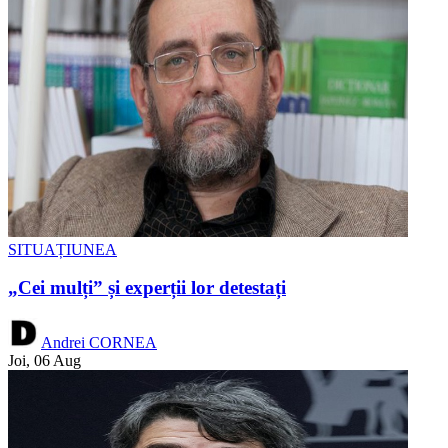
SITUAȚIUNEA
„Cei mulți” și experții lor detestați
Andrei CORNEA
Joi, 06 Aug