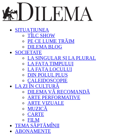
SITUAȚIUNEA
TÎLC SHOW
PE CE LUME TRĂIM
DILEMA BLOG
SOCIETATE
LA SINGULAR ȘI LA PLURAL
LA FAȚA TIMPULUI
LA FAȚA LOCULUI
DIN POLUL PLUS
CALEIDOSCOPIE
LA ZI ÎN CULTURĂ
DILEMA VĂ RECOMANDĂ
ARTE PERFORMATIVE
ARTE VIZUALE
MUZICĂ
CARTE
FILM
TEMA SĂPTĂMÎNII
ABONAMENTE