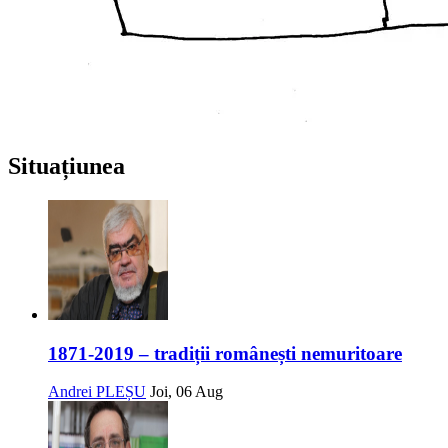
Situațiunea
1871-2019 – tradiții românești nemuritoare
Andrei PLEȘU
Joi, 06 Aug