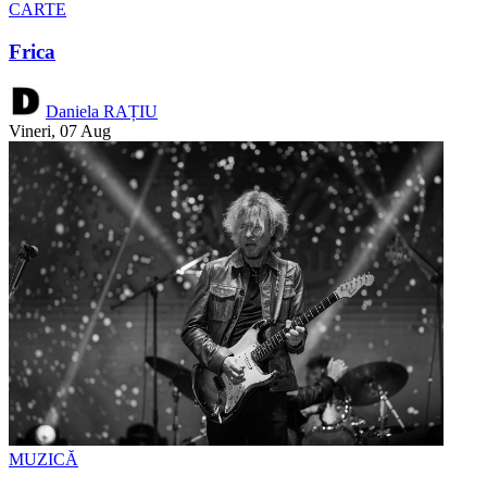
CARTE
Frica
Daniela RAȚIU
Vineri, 07 Aug
MUZICĂ