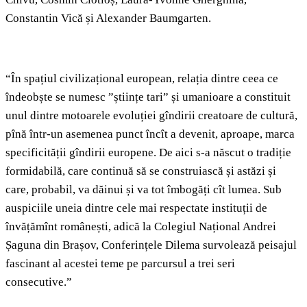
Constantin Vică și Alexander Baumgarten.
“În spațiul civilizațional european, relația dintre ceea ce
îndeobște se numesc ”științe tari” și umanioare a constituit
unul dintre motoarele evoluției gîndirii creatoare de cultură,
pînă într-un asemenea punct încît a devenit, aproape, marca
specificității gîndirii europene. De aici s-a născut o tradiție
formidabilă, care continuă să se construiască și astăzi și
care, probabil, va dăinui și va tot îmbogăți cît lumea. Sub
auspiciile uneia dintre cele mai respectate instituții de
învățămînt românești, adică la Colegiul Național Andrei
Șaguna din Brașov, Conferințele Dilema survolează peisajul
fascinant al acestei teme pe parcursul a trei seri
consecutive.”