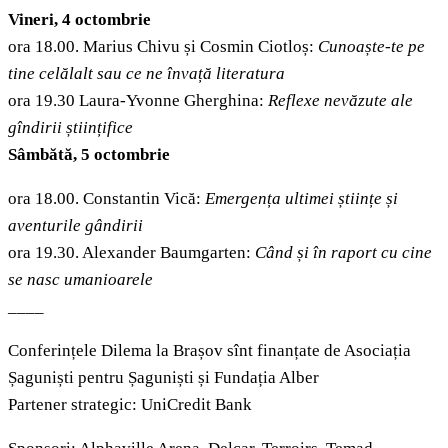
Vineri,
4 octombrie
ora 18.00. Marius Chivu și Cosmin Ciotloș:
Cunoaște-te pe
tine celălalt sau ce ne învață literatura
ora 19.30 Laura-Yvonne Gherghina:
Reflexe nevăzute ale
gîndirii științifice
Sâmbătă,
5 octombrie
ora 18.00. Constantin Vică:
Emergența ultimei științe și
aventurile gândirii
ora 19.30. Alexander Baumgarten:
Când și în raport cu cine
se nasc umanioarele
____
Conferințele Dilema la Brașov sînt finanțate de Asociația
Șaguniști pentru Șaguniști și Fundația Alber
Partener strategic: UniCredit Bank