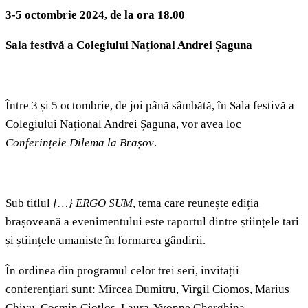
3-5 octombrie
2024, de la ora 18.00
Sala festivă a Colegiului Național Andrei Șaguna
Între 3 și 5 octombrie, de joi până sâmbătă, în Sala festivă a
Colegiului Național Andrei Șaguna, vor avea loc
Conferințele Dilema la
Brașov
.
Sub titlul
[…} ERGO SUM
, tema care reunește ediția
brașoveană a evenimentului este raportul dintre științele tari
și științele umaniste în formarea gândirii.
În ordinea din programul celor trei seri, invitații
conferențiari sunt: Mircea Dumitru, Virgil Ciomos, Marius
Chivu, Cosmin Ciotloș, Laura-Yvonne Gherghina,