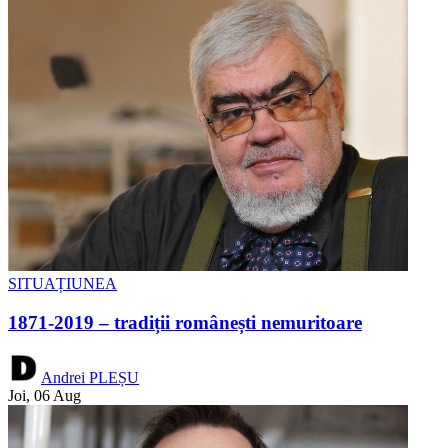
SITUAȚIUNEA
1871-2019 – tradiții românești nemuritoare
Andrei PLEȘU
Joi, 06 Aug