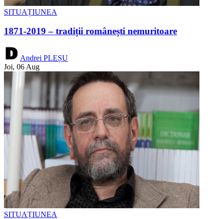
SITUAȚIUNEA
1871-2019 – tradiții românești nemuritoare
Andrei PLEȘU
Joi, 06 Aug
SITUAȚIUNEA