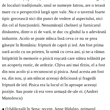
de localuri tradiționale, unul se numește Iatrou, are o terasă
mare cu o perspectivă largă spre vale. Nu e o tavernă foarte
tipic grecească nici din punct de vedere al aspectului, nici
din cel al funcționării. Nenumărații chelneri și furnicarul
dinăuntru, dintr-o zi de vară, te duc cu gîndul la o adevărată
industrie. Acolo se poate mînca însă ceva ce nu se prea
găsește în România: friptură de capră și ied. Am fost prima
oară acolo cu un prieten, în urmă cu ceva ani, și ne-a rămas
întipărită în memorie o pisică roșcată care stătea tolănită pe
un acoperiș rustic, de ardezie. Cîțiva ani mai tîrziu, el a fost
din nou acolo și a recunoscut și pisica. Anul acesta am fost
eu, din nou, și am mîncat aceeași delicioasă și fragedă
friptură de ied. Pisica era la locul ei în aproape aceeași
poziție. Sau poate că era vreo urmașă de-ale ei. (Andrei
Manolescu)
●
O bălăceală în Sena: recent, Anne Hidalgo, primarul