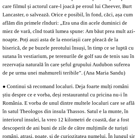
care filmul și actorul care-l joacă pe eroul lui Cheever, Burt
Lancaster, o salvează. Orice e posibil, în fond, căci, așa cum
aflăm din primele rînduri: „Era una din acele duminici de
miez de vară, cînd toată lumea spune: Am băut prea mult azi-
noapte. Poți auzi asta de la enoriașii care pleacă de la
biserică, de pe buzele preotului însuși, în timp ce se luptă cu
sutana în vestiarium, pe terenurile de golf sau de tenis sau în
rezervația naturală în care șeful grupului Audubon suferea
de pe urma unei mahmureli teribile”. (Ana Maria Sandu)
●
Continui să recomand localuri. Deja foarte mulți români
știu despre ce e vorba, deși restaurantul cu pricina nu-i în
România. E vorba de unul dintre multele localuri care se află
în satul Theologos din insula Thassos. Satul e la munte, în
interiorul insulei, la vreo 12 kilometri de coastă, dar a fost
descoperit de ani buni de zile de către mulțimile de turiști
români, atrași, poate, și de curiozitatea numelui. În lungul șir