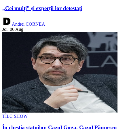
„Cei mulți” și experții lor detestați
Andrei CORNEA
Joi, 06 Aug
TÎLC SHOW
În chestia statuilor. Cazul Goga. Cazul Păunescu