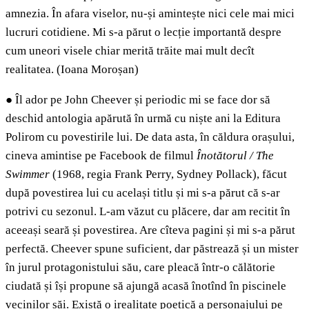
amnezia. În afara viselor, nu-și amintește nici cele mai mici
lucruri cotidiene. Mi s-a părut o lecție importantă despre
cum uneori visele chiar merită trăite mai mult decît
realitatea. (Ioana Moroșan)
●
Îl ador pe John Cheever și periodic mi se face dor să
deschid antologia apărută în urmă cu niște ani la Editura
Polirom cu povestirile lui. De data asta, în căldura orașului,
cineva amintise pe Facebook de filmul
Înotătorul / The
Swimmer
(1968, regia Frank Perry, Sydney Pollack), făcut
după povestirea lui cu același titlu și mi s-a părut că s-ar
potrivi cu sezonul. L-am văzut cu plăcere, dar am recitit în
aceeași seară și povestirea. Are cîteva pagini și mi s-a părut
perfectă. Cheever spune suficient, dar păstrează și un mister
în jurul protagonistului său, care pleacă într-o călătorie
ciudată și își propune să ajungă acasă înotînd în piscinele
vecinilor săi. Există o irealitate poetică a personajului pe