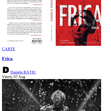
CARTE
Frica
Daniela RAȚIU
Vineri, 07 Aug