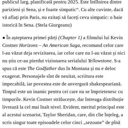
publicul larg, planificată pentru 2025. Este întîlnirea dintre
parizieni și Sena, și e foarte simpatic“. Cu alte cuvinte, dacă
vă aflați prin Paris, nu ezitați să faceți ceva simpatic: o baie
istorică în Sena. (Stela Giurgeanu)
●
În așteptarea primei părți
(Chapter 1)
a filmului lui Kevin
Costner
Horizons – An American Saga
, recomand celor care
l-au văzut deja revizitarea, iar celor care nu l-au văzut și nici
nu știu ce-au pierdut vizionarea serialului
Yellowstone.
S-a
spus că este
The Godfather
dus în Montana și nu e deloc
exagerat. Personajele sînt de neuitat, scriitura este
impecabilă, iar povestea este de anvergură shakespeariană.
Timpul este un inamic pentru cei care nu se împrietenesc cu
timpurile. Kevin Costner strălucește, dar întreaga distribuție
livrează la cel mai înalt nivel. Evident, meritul principal este
al acestui scenarist, Taylor Sheridan, care, din cîte înțeleg, a
scris singur toate episoadele celor cinci „sezoane” de pînă