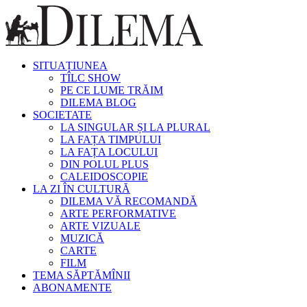
SITUAȚIUNEA
TÎLC SHOW
PE CE LUME TRĂIM
DILEMA BLOG
SOCIETATE
LA SINGULAR ȘI LA PLURAL
LA FAȚA TIMPULUI
LA FAȚA LOCULUI
DIN POLUL PLUS
CALEIDOSCOPIE
LA ZI ÎN CULTURĂ
DILEMA VĂ RECOMANDĂ
ARTE PERFORMATIVE
ARTE VIZUALE
MUZICĂ
CARTE
FILM
TEMA SĂPTĂMÎNII
ABONAMENTE