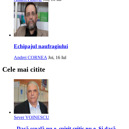
Echipajul naufragiului
Andrei CORNEA
Joi, 16 Iul
Cele mai citite
Sever VOINESCU
„Dacă școală nu e, spirit critic nu e. Și dacă