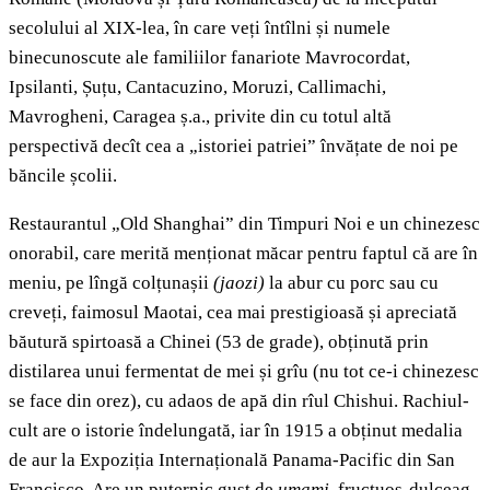
secolului al XIX-lea, în care veți întîlni și numele
binecunoscute ale familiilor fanariote Mavrocordat,
Ipsilanti, Șuțu, Cantacuzino, Moruzi, Callimachi,
Mavrogheni, Caragea ș.a., privite din cu totul altă
perspectivă decît cea a „istoriei patriei” învățate de noi pe
băncile școlii.
Restaurantul „Old Shanghai” din Timpuri Noi e un chinezesc
onorabil, care merită menționat măcar pentru faptul că are în
meniu, pe lîngă colțunașii
(jaozi)
la abur cu porc sau cu
creveți, faimosul Maotai, cea mai prestigioasă și apreciată
băutură spirtoasă a Chinei (53 de grade), obținută prin
distilarea unui fermentat de mei și grîu (nu tot ce-i chinezesc
se face din orez), cu adaos de apă din rîul Chishui. Rachiul-
cult are o istorie îndelungată, iar în 1915 a obținut medalia
de aur la Expoziția Internațională Panama-Pacific din San
Francisco. Are un puternic gust de
umami,
fructuos-dulceag-