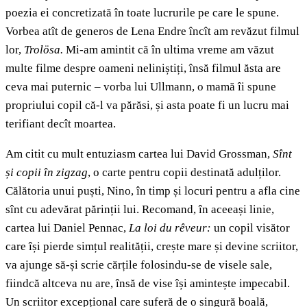
poezia ei concretizată în toate lucrurile pe care le spune.
Vorbea atît de generos de Lena Endre încît am revăzut filmul
lor,
Trolösa.
Mi-am amintit că în ultima vreme am văzut
multe filme despre oameni neliniștiți, însă filmul ăsta are
ceva mai puternic – vorba lui Ullmann, o mamă îi spune
propriului copil că-l va părăsi, și asta poate fi un lucru mai
terifiant decît moartea.
Am citit cu mult entuziasm cartea lui David Grossman,
Sînt
și copii în zigzag
, o carte pentru copii destinată adulților.
Călătoria unui puști, Nino, în timp și locuri pentru a afla cine
sînt cu adevărat părinții lui. Recomand, în aceeași linie,
cartea lui Daniel Pennac,
La loi du rêveur:
un copil visător
care își pierde simțul realității, crește mare și devine scriitor,
va ajunge să-și scrie cărțile folosindu-se de visele sale,
fiindcă altceva nu are, însă de vise își amintește impecabil.
Un scriitor excepțional care suferă de o singură boală,