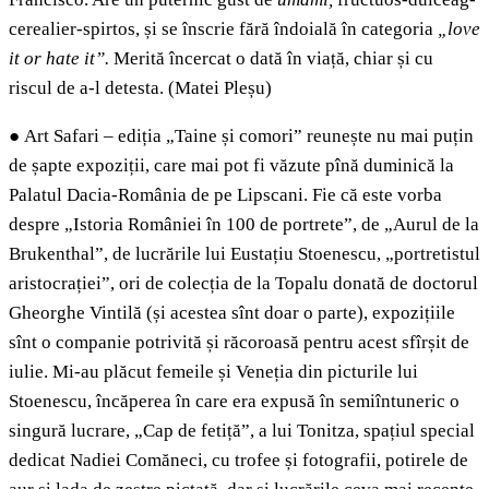
cerealier-spirtos, și se înscrie fără îndoială în categoria
„love
it or hate it”.
Merită încercat o dată în viață, chiar și cu
riscul de a-l detesta. (Matei Pleșu)
●
Art Safari – ediția „Taine și comori” reunește nu mai puțin
de șapte expoziții, care mai pot fi văzute pînă duminică la
Palatul Dacia-România de pe Lipscani. Fie că este vorba
despre „Istoria României în 100 de portrete”, de „Aurul de la
Brukenthal”, de lucrările lui Eustațiu Stoenescu, „portretistul
aristocrației”, ori de colecția de la Topalu donată de doctorul
Gheorghe Vintilă (și acestea sînt doar o parte), expozițiile
sînt o companie potrivită și răcoroasă pentru acest sfîrșit de
iulie. Mi-au plăcut femeile și Veneția din picturile lui
Stoenescu, încăperea în care era expusă în semiîntuneric o
singură lucrare, „Cap de fetiță”, a lui Tonitza, spațiul special
dedicat Nadiei Comăneci, cu trofee și fotografii, potirele de