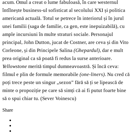
acum. Omul a creat o lume fabuloasă, în care westernul
întîlnește business-ul sofisticat al secolului XXI și politica
americană actuală. Totul se petrece în interiorul și în jurul
unei familii (saga de familie, ca gen, este inepuizabilă), cu
ample incursiuni în multe straturi sociale. Personajul
principal, John Dutton, jucat de Costner, are ceva și din Vito
Corleone, și din Principele Salina
(Ghepardul)
, dar e mult
prea original ca să poată fi redus la surse anterioare.
Yellowstone
merită timpul dumneavoastră. Și încă ceva:
filmul e plin de formule memorabile
(one-liners)
. Nu cred că
poți trece peste un singur „sezon” fără să ți se lipească de
minte o propoziție pe care să simți că ai fi putut foarte bine
să o spui chiar tu. (Sever Voinescu)
Share