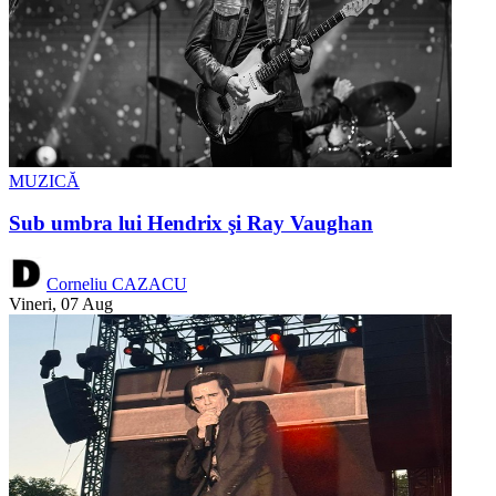
MUZICĂ
Sub umbra lui Hendrix şi Ray Vaughan
Corneliu CAZACU
Vineri, 07 Aug