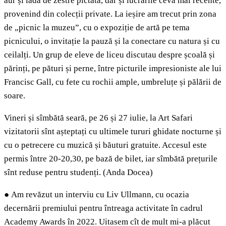
aur și lada de zestre pictată, dar și lucrările ceva mai recente,
provenind din colecții private. La ieșire am trecut prin zona
de „picnic la muzeu”, cu o expoziție de artă pe tema
picnicului, o invitație la pauză și la conectare cu natura și cu
ceilalți. Un grup de eleve de liceu discutau despre școală și
părinți, pe pături și perne, între picturile impresioniste ale lui
Francisc Gall, cu fete cu rochii ample, umbreluțe și pălării de
soare.
Vineri și sîmbătă seară, pe 26 și 27 iulie, la Art Safari
vizitatorii sînt așteptați cu ultimele tururi ghidate nocturne și
cu o petrecere cu muzică și băuturi gratuite. Accesul este
permis între 20-20,30, pe bază de bilet, iar sîmbătă prețurile
sînt reduse pentru studenți. (Anda Docea)
●
Am revăzut un interviu cu Liv Ullmann, cu ocazia
decernării premiului pentru întreaga activitate în cadrul
Academy Awards în 2022. Uitasem cît de mult mi-a plăcut