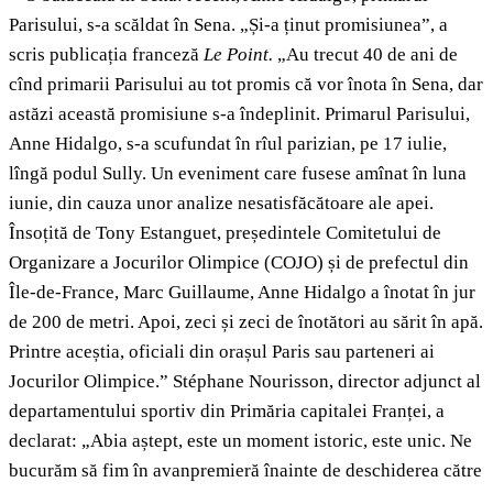
Parisului, s-a scăldat în Sena. „Și-a ținut promisiunea”, a
scris publicația franceză
Le Point.
„Au trecut 40 de ani de
cînd primarii Parisului au tot promis că vor înota în Sena, dar
astăzi această promisiune s-a îndeplinit. Primarul Parisului,
Anne Hidalgo, s-a scufundat în rîul parizian, pe 17 iulie,
lîngă podul Sully. Un eveniment care fusese amînat în luna
iunie, din cauza unor analize nesatisfăcătoare ale apei.
Însoțită de Tony Estanguet, președintele Comitetului de
Organizare a Jocurilor Olimpice (COJO) și de prefectul din
Île-de-France, Marc Guillaume, Anne Hidalgo a înotat în jur
de 200 de metri. Apoi, zeci și zeci de înotători au sărit în apă.
Printre aceștia, oficiali din orașul Paris sau parteneri ai
Jocurilor Olimpice.” Stéphane Nourisson, director adjunct al
departamentului sportiv din Primăria capitalei Franței, a
declarat: „Abia aștept, este un moment istoric, este unic. Ne
bucurăm să fim în avanpremieră înainte de deschiderea către