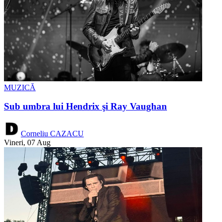
MUZICĂ
Sub umbra lui Hendrix şi Ray Vaughan
Corneliu CAZACU
Vineri, 07 Aug