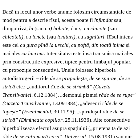
Dacă în locul unor verbe anume folosim circumstanțiale de
mod pentru a descrie rîsul, acesta poate fi
înfundat
sau,
dimpotrivă,
în
(sau
cu) hohote
,
dar și
cu chicote
(sau
chicoteli), cu icnete
(sau
icnituri), cu sughițuri.
Rîsul intens
este cel
cu gura pînă la urechi, cu poftă, din toată inima
și
mai ales
cu lacrimi
. Intensitatea este însă transmisă mai ales
prin construcțiile expresive, tipice pentru limbajul popular,
cu propoziție consecutivă. Unele folosesc hiperbola
autodistrugerii – rîde
de se prăpădește, de se sparge, de se
strică
etc.: „auditorul rîde
de se strîmbă”
(Gazeta
Transilvaniei
, 6.12.1884), „demonul pizmei
râde de se rupe”
(Gazeta Transilvaniei
, 13.091884), „adeseori
rîde de se
topește”
(Evenimentul,
30.11.95); „spiriduşul râde
de se
strică” (Dimineața copiilor
, 25.11.1936). Alte consecutive
hiperbolizează efectul asupra spațiului („prietena ta de azi
râde
de se cutremură casa
”,
Universul
, 15.08.1931) sau pur