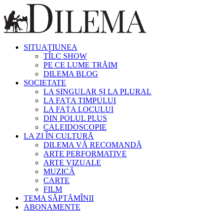
SITUAȚIUNEA
TÎLC SHOW
PE CE LUME TRĂIM
DILEMA BLOG
SOCIETATE
LA SINGULAR ȘI LA PLURAL
LA FAȚA TIMPULUI
LA FAȚA LOCULUI
DIN POLUL PLUS
CALEIDOSCOPIE
LA ZI ÎN CULTURĂ
DILEMA VĂ RECOMANDĂ
ARTE PERFORMATIVE
ARTE VIZUALE
MUZICĂ
CARTE
FILM
TEMA SĂPTĂMÎNII
ABONAMENTE