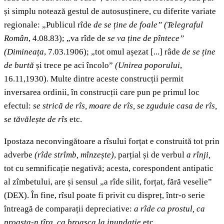
și simplu notează gestul de autosusținere, cu diferite variate
regionale: „Publicul rîde
de se ține de foale”
(Telegraful
Român
, 4.08.83); „va rîde de
se va ține de pîntece”
(Dimineața
, 7.03.1906); „tot omul așezat [...] râde
de se ține
de burtă
și trece pe aci încolo”
(Unirea poporului
,
16.11,1930). Multe dintre aceste construcții permit
inversarea ordinii, în construcții care pun pe primul loc
efectul:
se strică de rîs, moare de rîs, se zguduie casa de rîs,
se tăvălește de rîs
etc.
Ipostaza neconvingătoare a rîsului forțat e construită tot prin
adverbe
(rîde strîmb, mînzește)
, parțial și de verbul
a rînji,
tot cu semnificație negativă; acesta,
corespondent antipatic
al zîmbetului, are și sensul „a rîde silit, forțat, fără veselie”
(DEX). În fine, rîsul poate fi privit cu dispreț, într-o serie
întreagă de comparații depreciative:
a rîde ca prostul, ca
proasta-n tîrg, ca broasca la inundaţie
etc.