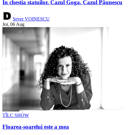
În chestia statuilor. Cazul Goga. Cazul Păunescu
Sever VOINESCU
Joi, 06 Aug
TÎLC SHOW
Floarea-soarelui este a mea