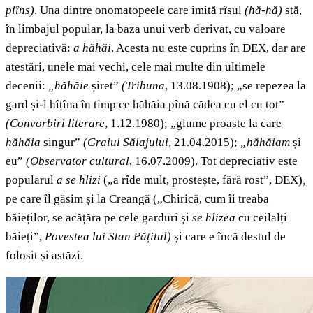
plîns)
. Una dintre onomatopeele care imită rîsul
(hă-hă)
stă,
în limbajul popular, la baza unui verb derivat, cu valoare
depreciativă:
a hăhăi
. Acesta nu este cuprins în DEX, dar are
atestări, unele mai vechi, cele mai multe din ultimele
decenii:
„hăhăie
șiret”
(Tribuna
, 13.08.1908); „se repezea la
gard și-l hîțîna în timp ce hăhăia pînă cădea cu el cu tot”
(Convorbiri literare
, 1.12.1980); „glume proaste la care
hăhăia
singur”
(Graiul Sălajului
, 21.04.2015);
„hăhăiam
și
eu”
(Observator cultural
, 16.07.2009). Tot depreciativ este
popularul
a se hlizi
(„a rîde mult, prostește, fără rost”, DEX)
,
pe care îl găsim și la Creangă („Chirică, cum îi treaba
băieților, se acățăra pe cele garduri și
se hlizea
cu ceilalți
băieți”,
Povestea lui Stan Pățitul)
și care e încă destul de
folosit și astăzi.