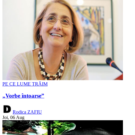
PE CE LUME TRĂIM
„Vorbe întoarse”
Rodica ZAFIU
Joi, 06 Aug