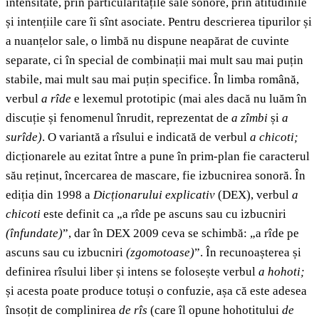
intensitate, prin particularitățile sale sonore, prin atitudinile
și intențiile care îi sînt asociate. Pentru descrierea tipurilor și
a nuanțelor sale, o limbă nu dispune neapărat de cuvinte
separate, ci în special de combinații mai mult sau mai puțin
stabile, mai mult sau mai puțin specifice. În limba română,
verbul
a rîde
e lexemul prototipic (mai ales dacă nu luăm în
discuție și fenomenul înrudit, reprezentat de
a zîmbi
și
a
surîde)
. O variantă a rîsului e indicată de verbul
a chicoti;
dicționarele au ezitat între a pune în prim-plan fie caracterul
său reținut, încercarea de mascare, fie izbucnirea sonoră. În
ediția din 1998 a
Dicționarului explicativ
(DEX), verbul
a
chicoti
este definit ca „a rîde pe ascuns sau cu izbucniri
(înfundate)
”, dar în DEX 2009 ceva se schimbă: „a rîde pe
ascuns sau cu izbucniri
(zgomotoase)
”. În recunoașterea și
definirea rîsului liber și intens se folosește verbul
a hohoti;
și acesta poate produce totuși o confuzie, așa că este adesea
însoțit de complinirea
de rîs
(care îl opune hohotitului
de