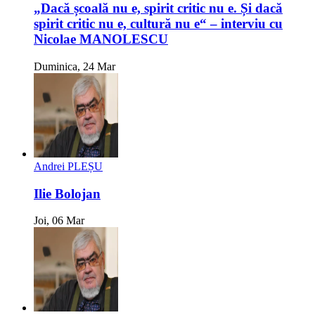
„Dacă școală nu e, spirit critic nu e. Și dacă
spirit critic nu e, cultură nu e“ – interviu cu
Nicolae MANOLESCU
Duminica, 24 Mar
Andrei PLEȘU
Ilie Bolojan
Joi, 06 Mar