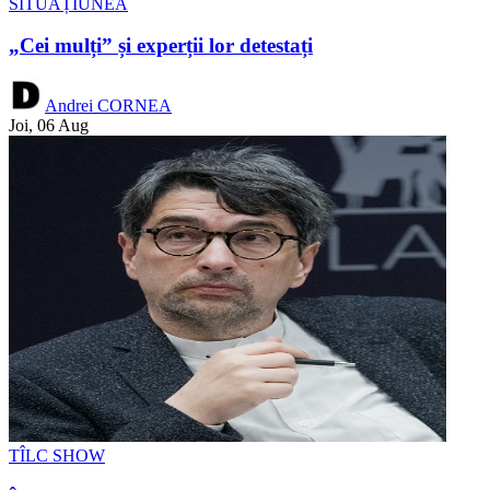
SITUAȚIUNEA
„Cei mulți” și experții lor detestați
Andrei CORNEA
Joi, 06 Aug
TÎLC SHOW