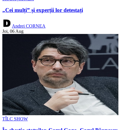
„Cei mulți” și experții lor detestați
Andrei CORNEA
Joi, 06 Aug
TÎLC SHOW