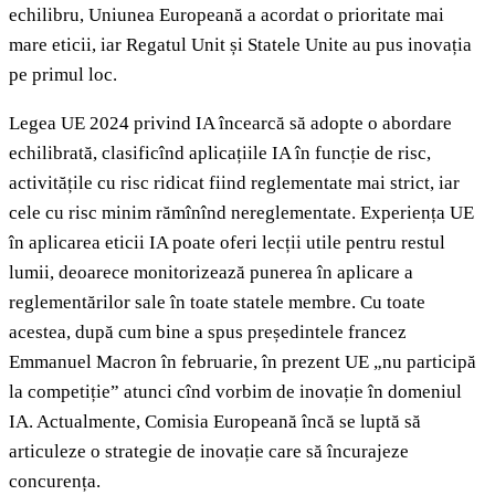
echilibru, Uniunea Europeană a acordat o prioritate mai
mare eticii, iar Regatul Unit și Statele Unite au pus inovația
pe primul loc.
Legea UE 2024 privind IA încearcă să adopte o abordare
echilibrată, clasificînd aplicațiile IA în funcție de risc,
activitățile cu risc ridicat fiind reglementate mai strict, iar
cele cu risc minim rămînînd nereglementate. Experiența UE
în aplicarea eticii IA poate oferi lecții utile pentru restul
lumii, deoarece monitorizează punerea în aplicare a
reglementărilor sale în toate statele membre. Cu toate
acestea, după cum bine a spus președintele francez
Emmanuel Macron în februarie, în prezent UE „nu participă
la competiție” atunci cînd vorbim de inovație în domeniul
IA. Actualmente, Comisia Europeană încă se luptă să
articuleze o strategie de inovație care să încurajeze
concurența.