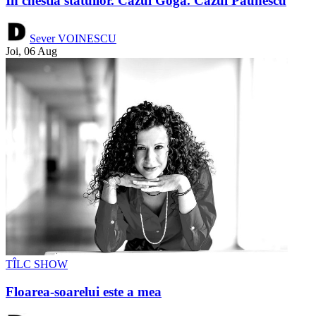
În chestia statuilor. Cazul Goga. Cazul Păunescu
Sever VOINESCU
Joi, 06 Aug
TÎLC SHOW
Floarea-soarelui este a mea