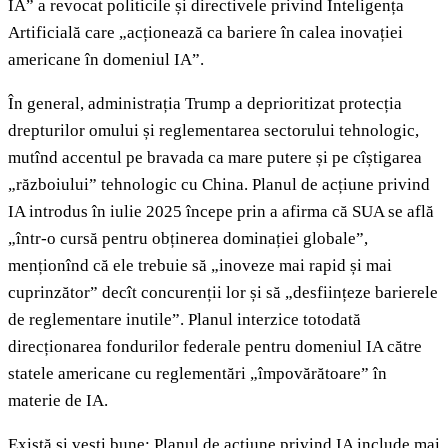
IA” a revocat politicile și directivele privind Inteligența
Artificială care „acționează ca bariere în calea inovației
americane în domeniul IA”.
În general, administrația Trump a deprioritizat protecția
drepturilor omului și reglementarea sectorului tehnologic,
mutînd accentul pe bravada ca mare putere și pe cîștigarea
„războiului” tehnologic cu China. Planul de acțiune privind
IA introdus în iulie 2025 începe prin a afirma că SUA se află
„într-o cursă pentru obținerea dominației globale”,
menționînd că ele trebuie să „inoveze mai rapid și mai
cuprinzător” decît concurenții lor și să „desființeze barierele
de reglementare inutile”. Planul interzice totodată
direcționarea fondurilor federale pentru domeniul IA către
statele americane cu reglementări „împovărătoare” în
materie de IA.
Există și vești bune: Planul de acțiune privind IA include mai