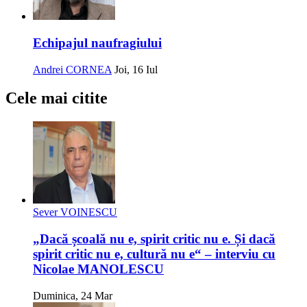
Echipajul naufragiului
Andrei CORNEA
Joi, 16 Iul
Cele mai citite
Sever VOINESCU
„Dacă școală nu e, spirit critic nu e. Și dacă
spirit critic nu e, cultură nu e“ – interviu cu
Nicolae MANOLESCU
Duminica, 24 Mar