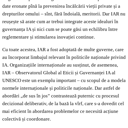
date eronate pînă la prevenirea încălcării vieții private și a
drepturilor omului – sînt, fără îndoială, meritorii. Dar IAR nu
reușește să arate cum ar trebui integrate aceste idealuri în
guvernanța IA și nici cum se poate găsi un echilibru între
reglementare și stimularea inovației continue.
Cu toate acestea, IAR a fost adoptată de multe guverne, care
au încorporat limbajul relevant în politicile naționale privind
IA. Organizațiile internaționale au susținut, de asemenea,
IAR – Observatorul Global al Eticii și Guvernanței IA al
UNESCO este un exemplu important – cu scopul de a modela
normele internaționale și politicile naționale. Dar astfel de
abordări „de sus în jos” contrastează puternic cu procesul
decizional deliberativ, de la bază la vîrf, care s-a dovedit cel
mai eficient în abordarea problemelor ce necesită acțiune
colectivă și coordonare.