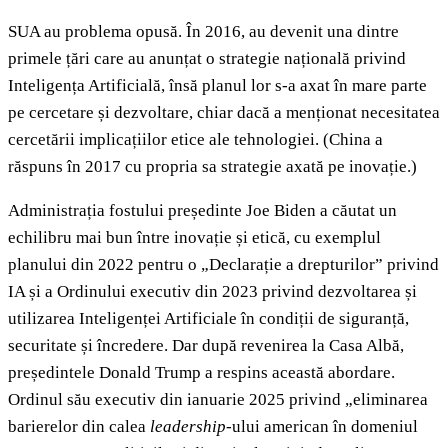
SUA au problema opusă. În 2016, au devenit una dintre
primele țări care au anunțat o strategie națională privind
Inteligența Artificială, însă planul lor s-a axat în mare parte
pe cercetare și dezvoltare, chiar dacă a menționat necesitatea
cercetării implicațiilor etice ale tehnologiei. (China a
răspuns în 2017 cu propria sa strategie axată pe inovație.)
Administrația fostului președinte Joe Biden a căutat un
echilibru mai bun între inovație și etică, cu exemplul
planului din 2022 pentru o „Declarație a drepturilor” privind
IA și a Ordinului executiv din 2023 privind dezvoltarea și
utilizarea Inteligenței Artificiale în condiții de siguranță,
securitate și încredere. Dar după revenirea la Casa Albă,
președintele Donald Trump a respins această abordare.
Ordinul său executiv din ianuarie 2025 privind „eliminarea
barierelor din calea
leadership
-ului american în domeniul