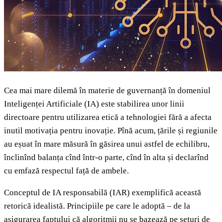
Cea mai mare dilemă în materie de guvernanță în domeniul
Inteligenței Artificiale (IA) este stabilirea unor linii
directoare pentru utilizarea etică a tehnologiei fără a afecta
inutil motivația pentru inovație. Pînă acum, țările și regiunile
au eșuat în mare măsură în găsirea unui astfel de echilibru,
înclinînd balanța cînd într-o parte, cînd în alta și declarînd
cu emfază respectul față de ambele.
Conceptul de IA responsabilă (IAR) exemplifică această
retorică idealistă. Principiile pe care le adoptă – de la
asigurarea faptului că algoritmii nu se bazează pe seturi de