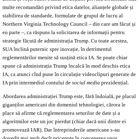
multe recomandări privind etica datelor, alianțele globale și
stabilirea de standarde, formulate de grupul de lucru al
Northern Virginia Technology Council – din care am făcut și
eu parte –, ca răspuns la solicitarea de informații pentru
strategie făcută de administrația Trump. Cu toate acestea,
SUA înclină puternic spre inovație, în detrimentul
reglementărilor menite să susțină etica IA. Se poate chiar
spune că administrația Trump încalcă în mod deschis etica
IA, ca atunci cînd pune în circulație videoclipuri generate de
IA prin intermediul contului de
social media
prezidențial.
Abordarea administrației Trump este, fără îndoială, pe placul
giganților americani din domeniul tehnologiei, cărora le
place să afirme că reglementarea seturilor de date și a
algoritmilor este un joc pierdut (chiar dacă unii dintre ei
promovează IAR). Dar întreprinderile americane s-au
dovedit mai mult decît pricepute în conceperea unor