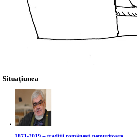
Situațiunea
1871-2019 – tradiții românești nemuritoare