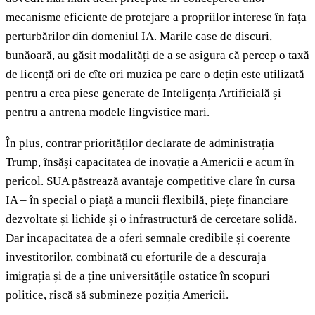
mecanisme eficiente de protejare a propriilor interese în fața
perturbărilor din domeniul IA. Marile case de discuri,
bunăoară, au găsit modalități de a se asigura că percep o taxă
de licență ori de cîte ori muzica pe care o dețin este utilizată
pentru a crea piese generate de Inteligența Artificială și
pentru a antrena modele lingvistice mari.
În plus, contrar priorităților declarate de administrația
Trump, însăși capacitatea de inovație a Americii e acum în
pericol. SUA păstrează avantaje competitive clare în cursa
IA – în special o piață a muncii flexibilă, piețe financiare
dezvoltate și lichide și o infrastructură de cercetare solidă.
Dar incapacitatea de a oferi semnale credibile și coerente
investitorilor, combinată cu eforturile de a descuraja
imigrația și de a ține universitățile ostatice în scopuri
politice, riscă să submineze poziția Americii.