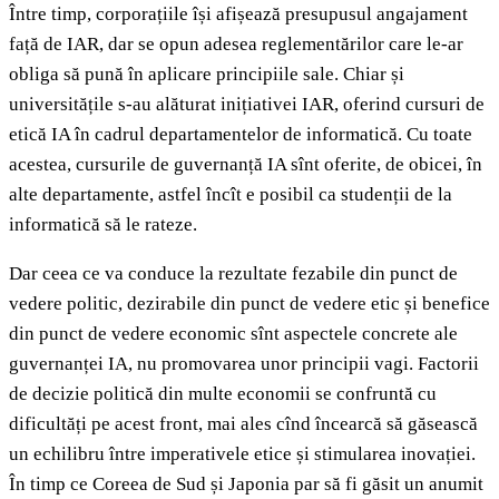
Între timp, corporațiile își afișează presupusul angajament
față de IAR, dar se opun adesea reglementărilor care le-ar
obliga să pună în aplicare principiile sale. Chiar și
universitățile s-au alăturat inițiativei IAR, oferind cursuri de
etică IA în cadrul departamentelor de informatică. Cu toate
acestea, cursurile de guvernanță IA sînt oferite, de obicei, în
alte departamente, astfel încît e posibil ca studenții de la
informatică să le rateze.
Dar ceea ce va conduce la rezultate fezabile din punct de
vedere politic, dezirabile din punct de vedere etic și benefice
din punct de vedere economic sînt aspectele concrete ale
guvernanței IA, nu promovarea unor principii vagi. Factorii
de decizie politică din multe economii se confruntă cu
dificultăți pe acest front, mai ales cînd încearcă să găsească
un echilibru între imperativele etice și stimularea inovației.
În timp ce Coreea de Sud și Japonia par să fi găsit un anumit