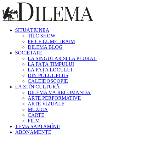
SITUAȚIUNEA
TÎLC SHOW
PE CE LUME TRĂIM
DILEMA BLOG
SOCIETATE
LA SINGULAR ȘI LA PLURAL
LA FAȚA TIMPULUI
LA FAȚA LOCULUI
DIN POLUL PLUS
CALEIDOSCOPIE
LA ZI ÎN CULTURĂ
DILEMA VĂ RECOMANDĂ
ARTE PERFORMATIVE
ARTE VIZUALE
MUZICĂ
CARTE
FILM
TEMA SĂPTĂMÎNII
ABONAMENTE