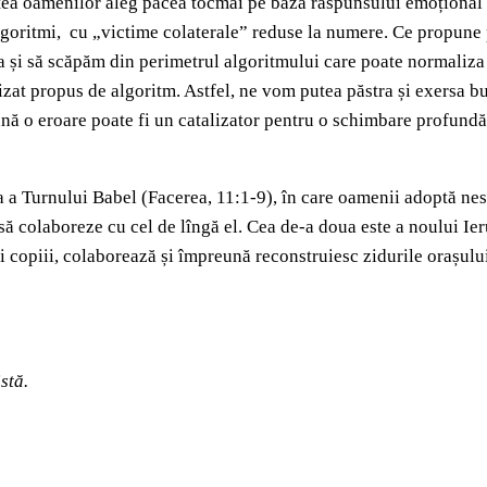
itatea oamenilor aleg pacea tocmai pe baza răspunsului emoțional p
algoritmi, cu „victime colaterale” reduse la numere. Ce propune 
a și să scăpăm din perimetrul algoritmului care poate normaliza 
izat propus de algoritm. Astfel, ne vom putea păstra și exersa 
oană o eroare poate fi un catalizator pentru o schimbare profundă
 a Turnului Babel (Facerea, 11:1-9), în care oamenii adoptă nes
și să colaboreze cu cel de lîngă el. Cea de-a doua este a noului I
i copiii, colaborează și împreună reconstruiesc zidurile orașului
istă.