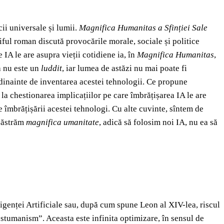
ii universale și lumii.
Magnifica Humanitas a Sfinției Sale
tiful roman discută provocările morale, sociale și politice
IA le are asupra vieții cotidiene ia, în
Magnifica Humanitas
,
pa nu este un
luddit
, iar lumea de astăzi nu mai poate fi
dinainte de inventarea acestei tehnologii. Ce propune
la chestionarea implicațiilor pe care îmbrățișarea IA le are
 îmbrățișării acestei tehnologi. Cu alte cuvinte, sîntem de
păstrăm
magnifica umanitate
, adică să folosim noi IA, nu ea să
ligenței Artificiale sau, după cum spune Leon al XIV-lea, riscul
stumanism”. Aceasta este infinita optimizare, în sensul de