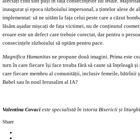
afectați cînd sînt puși în fața consecințelor lui letale. Major
inaugurat și epoca războiului impersonal, a țintelor alese de 
implementat: să ne uităm la fața celui peste care a căzut bomb
lăsăm așadar mișcați de fața victimei, nu de conținutul cosmet
eroare este un defect care trebuie corectat, dar pentru o pers
consecințele războiului să optăm pentru pace.
Magnifica Humanitas
ne propune două imagini. Prima este cea
turn în care fiecare își face treaba fără să caute să înțeleagă 
care fiecare membru al comunității, inclusiv femeile, bătrînii ș
Babel sau în noul Ierusalim al IA?
Valentina Covaci
este specialistă în istoria Bisericii și liturgh
Share