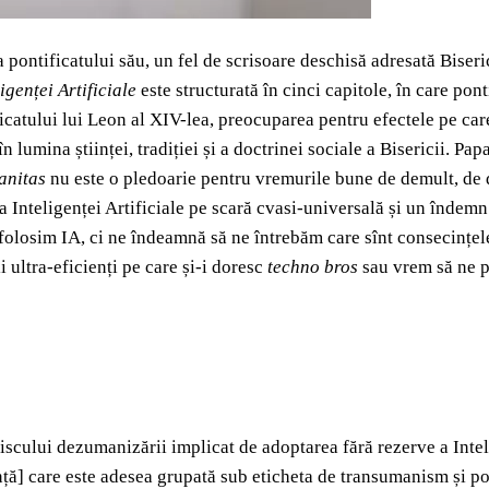
 pontificatului său, un fel de scrisoare deschisă adresată Biseric
genței Artificiale
este structurată în cinci capitole, în care pon
icatului lui Leon al XIV-lea, preocuparea pentru efectele pe care 
lumina științei, tradiției și a doctrinei sociale a Bisericii. Pa
anitas
nu este o pledoarie pentru vremurile bune de demult, de 
Inteligenței Artificiale pe scară cvasi-universală și un îndemn 
folosim IA, ci ne îndeamnă să ne întrebăm care sînt consecințele
ultra-eficienți pe care și-i doresc
techno bros
sau vrem să ne 
riscului dezumanizării implicat de adoptarea fără rezerve a Inte
ță] care este adesea grupată sub eticheta de transumanism și po