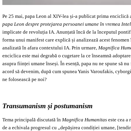
Pe 25 mai, papa Leon al XIV-lea și-a publicat prima enciclică a
papa Leon despre protejarea persoanei umane în vremea Inteli
implicate de revoluția IA. Anunțată încă de la începutul pontif
forma unui manifest care explică și analizează acest fenomen în 
analizată în afara contextului IA. Prin urmare,
Magnifica Hum
enciclica este mai degrabă o cugetare la ce înseamnă adoptarea 
asupra ființei umane înseși. În esență, papa nu ne spune să nu 
acord să devenim, după cum spunea Yanis Varoufakis, cyborgii 
ne folosească pe noi?
Transumanism și postumanism
Tema principală discutată în
Magnifica Humanitas
este cea a 
de a echivala progresul cu „depășirea condiției umane, [tendin