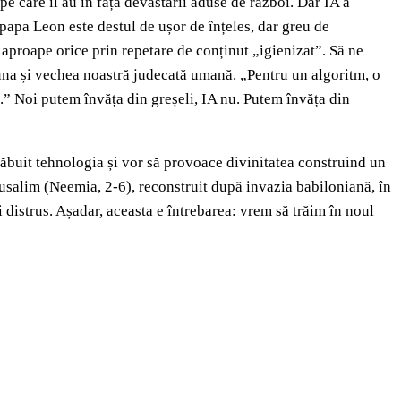
e care îl au în fața devastării aduse de război. Dar IA a
papa Leon este destul de ușor de înțeles, dar greu de
aproape orice prin repetare de conținut „igienizat”. Să ne
buna și vechea noastră judecată umană. „Pentru un algoritm, o
.” Noi putem învăța din greșeli, IA nu. Putem învăța din
ăbuit tehnologia și vor să provoace divinitatea construind un
erusalim (Neemia, 2-6), reconstruit după invazia babiloniană, în
 distrus. Așadar, aceasta e întrebarea: vrem să trăim în noul