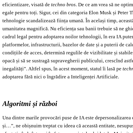
eficientizare, visată de
techno bros
. De ce am vrea să ne optim
egale pentru toți. Sigur, cei din categoria Elon Musk și Peter 
tehnologie scandalizează ființa umană. În același timp, această 
umanitatea magnifică. Nu eficiența sau banii trebuie să ne ghid
cadrul legal pentru adoptarea noilor tehnologii, în era IA puter
platformelor, infrastructurii, bazelor de date și a puterii de ca
condițiile de acces, determină regulile de vizibilitate și stabil
opacă și să se sustragă supravegherii publicului, crescînd ast
inegalități”. Altfel spus, în acest moment, statul îi lasă pe
tech
adoptarea fără nici o îngrădire a Inteligenței Artificiale.
Algoritmi și război
Una dintre marile provocări puse de IA este depersonalizarea d
și…”, ne obișnuim treptat cu ideea că această entitate, nesupusă