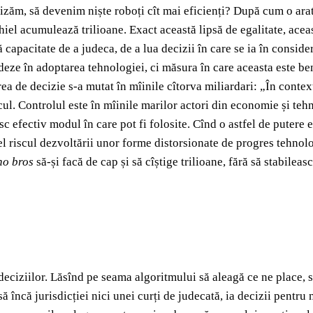
izăm, să devenim niște roboți cît mai eficienți? După cum o ara
Thiel acumulează trilioane. Exact această lipsă de egalitate, ace
capacitate de a judeca, de a lua decizii în care se ia în conside
eze în adoptarea tehnologiei, ci măsura în care aceasta este bene
ea de decizie s-a mutat în mîinile cîtorva miliardari: „În context
lcul. Controlul este în mîinile marilor actori din economie și tehn
esc efectiv modul în care pot fi folosite. Cînd o astfel de putere
fel riscul dezvoltării unor forme distorsionate de progres tehnol
no bros
să-și facă de cap și să cîștige trilioane, fără să stabileas
eciziilor. Lăsînd pe seama algoritmului să aleagă ce ne place, 
 încă jurisdicției nici unei curți de judecată, ia decizii pentru 