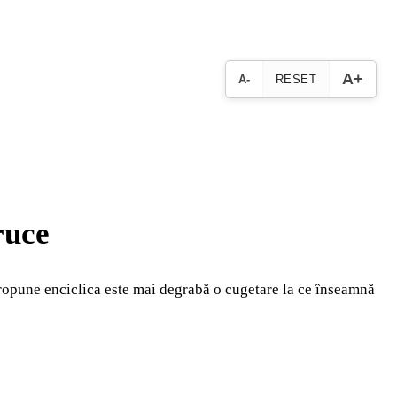
A+
A-
RESET
ruce
ropune enciclica este mai degrabă o cugetare la ce înseamnă