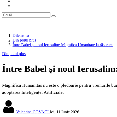
Dilema.ro
Din polul plus
Între Babel și noul Ierusalim: Magnfica Umanitate la răscruce
Din polul plus
Între Babel și noul Ierusali
Magnifica Humanitas nu este o pledoarie pentru vremurile bune
adoptarea Inteligenței Artificiale.
Valentina COVACI
Joi, 11 Iunie 2026