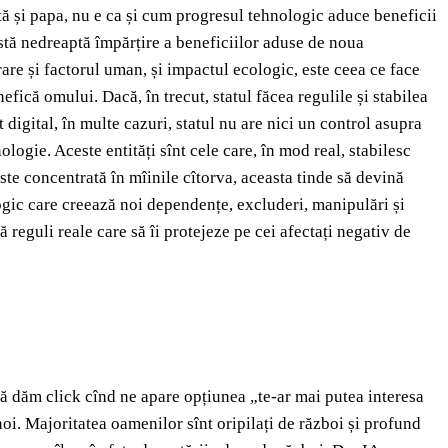
tă și papa, nu e ca și cum progresul tehnologic aduce beneficii
astă nedreaptă împărțire a beneficiilor aduse de noua
rare și factorul uman, și impactul ecologic, este ceea ce face
fică omului. Dacă, în trecut, statul făcea regulile și stabilea
 digital, în multe cazuri, statul nu are nici un control asupra
ologie. Aceste entități sînt cele care, în mod real, stabilesc
 este concentrată în mîinile cîtorva, aceasta tinde să devină
ogic care creează noi dependențe, excluderi, manipulări și
că reguli reale care să îi protejeze pe cei afectați negativ de
să dăm click cînd ne apare opțiunea „te-ar mai putea interesa
noi. Majoritatea oamenilor sînt oripilați de război și profund