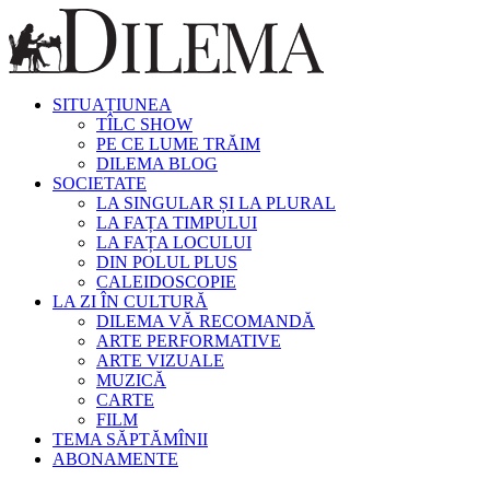
SITUAȚIUNEA
TÎLC SHOW
PE CE LUME TRĂIM
DILEMA BLOG
SOCIETATE
LA SINGULAR ȘI LA PLURAL
LA FAȚA TIMPULUI
LA FAȚA LOCULUI
DIN POLUL PLUS
CALEIDOSCOPIE
LA ZI ÎN CULTURĂ
DILEMA VĂ RECOMANDĂ
ARTE PERFORMATIVE
ARTE VIZUALE
MUZICĂ
CARTE
FILM
TEMA SĂPTĂMÎNII
ABONAMENTE