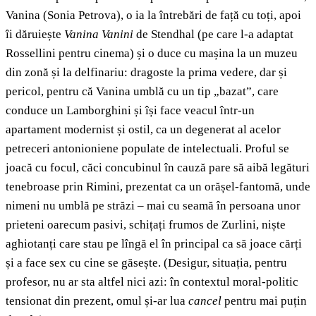
Vanina (Sonia Petrova), o ia la întrebări de față cu toți, apoi
îi dăruiește
Vanina Vanini
de Stendhal (pe care l-a adaptat
Rossellini pentru cinema) și o duce cu mașina la un muzeu
din zonă și la delfinariu: dragoste la prima vedere, dar și
pericol, pentru că Vanina umblă cu un tip „bazat”, care
conduce un Lamborghini și își face veacul într-un
apartament modernist și ostil, ca un degenerat al acelor
petreceri antonioniene populate de intelectuali. Proful se
joacă cu focul, căci concubinul în cauză pare să aibă legături
tenebroase prin Rimini, prezentat ca un orășel-fantomă, unde
nimeni nu umblă pe străzi – mai cu seamă în persoana unor
prieteni oarecum pasivi, schițați frumos de Zurlini, niște
aghiotanți care stau pe lîngă el în principal ca să joace cărți
și a face sex cu cine se găsește. (Desigur, situația, pentru
profesor, nu ar sta altfel nici azi: în contextul moral-politic
tensionat din prezent, omul și-ar lua
cancel
pentru mai puțin