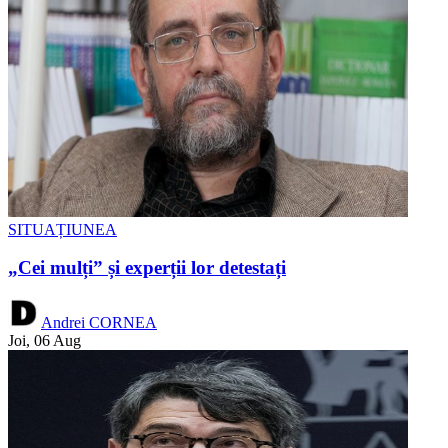
SITUAȚIUNEA
„Cei mulți” și experții lor detestați
Andrei CORNEA
Joi, 06 Aug