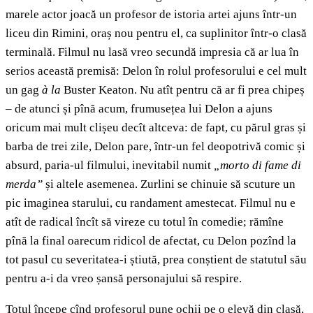
marele actor joacă un profesor de istoria artei ajuns într-un
liceu din Rimini, oraș nou pentru el, ca suplinitor într-o clasă
terminală. Filmul nu lasă vreo secundă impresia că ar lua în
serios această premisă: Delon în rolul profesorului e cel mult
un gag
à la
Buster Keaton. Nu atît pentru că ar fi prea chipeș
– de atunci și pînă acum, frumusețea lui Delon a ajuns
oricum mai mult clișeu decît altceva: de fapt, cu părul gras și
barba de trei zile, Delon pare, într-un fel deopotrivă comic și
absurd, paria-ul filmului, inevitabil numit
„morto di fame di
merda”
și altele asemenea. Zurlini se chinuie să scuture un
pic imaginea starului, cu randament amestecat. Filmul nu e
atît de radical încît să vireze cu totul în comedie; rămîne
pînă la final oarecum ridicol de afectat, cu Delon pozînd la
tot pasul cu severitatea-i știută, prea conștient de statutul său
pentru a-i da vreo șansă personajului să respire.
Totul începe cînd profesorul pune ochii pe o elevă din clasă,