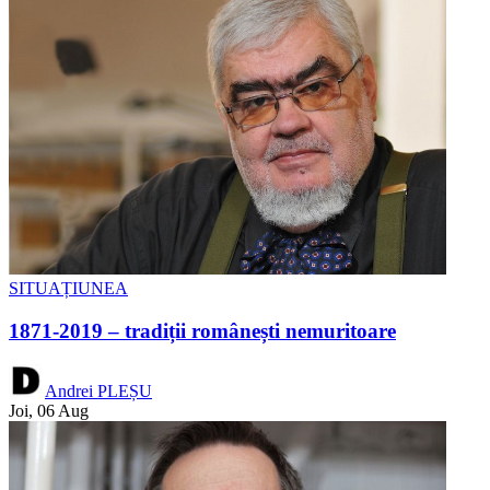
SITUAȚIUNEA
1871-2019 – tradiții românești nemuritoare
Andrei PLEȘU
Joi, 06 Aug