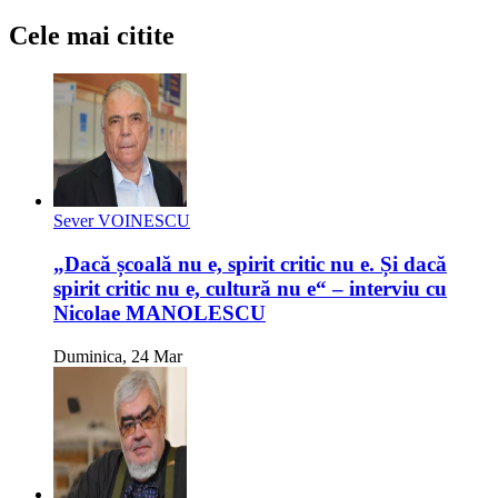
Cele mai citite
Sever VOINESCU
„Dacă școală nu e, spirit critic nu e. Și dacă
spirit critic nu e, cultură nu e“ – interviu cu
Nicolae MANOLESCU
Duminica, 24 Mar