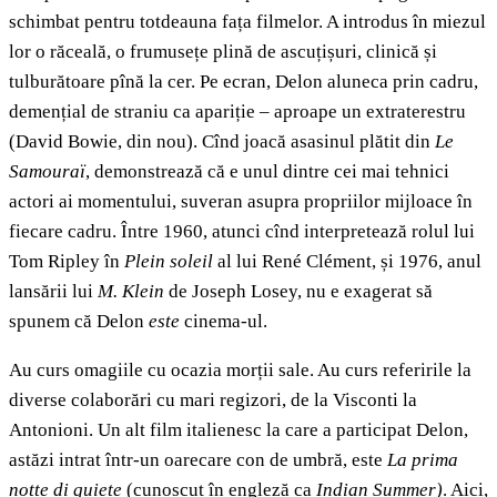
schimbat pentru totdeauna fața filmelor. A introdus în miezul
lor o răceală, o frumusețe plină de ascuțișuri, clinică și
tulburătoare pînă la cer. Pe ecran, Delon aluneca prin cadru,
demențial de straniu ca apariție – aproape un extraterestru
(David Bowie, din nou). Cînd joacă asasinul plătit din
Le
Samouraï
, demonstrează că e unul dintre cei mai tehnici
actori ai momentului, suveran asupra propriilor mijloace în
fiecare cadru. Între 1960, atunci cînd interpretează rolul lui
Tom Ripley în
Plein soleil
al lui René Clément, și 1976, anul
lansării lui
M. Klein
de Joseph Losey, nu e exagerat să
spunem că Delon
este
cinema-ul.
Au curs omagiile cu ocazia morții sale. Au curs referirile la
diverse colaborări cu mari regizori, de la Visconti la
Antonioni. Un alt film italienesc la care a participat Delon,
astăzi intrat într-un oarecare con de umbră, este
La prima
notte di quiete
(cunoscut în engleză ca
Indian Summer)
. Aici,