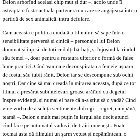
Delon arborînd același chip mut și dur –, acolo unde îl
așteaptă o fostă-actuală parteneră cu care se angajează într-o
partidă de sex animalică, întru defulare.
Cam aceasta e politica ciudată a filmului: să sape într-o
sensibilitate perversă și cinică – personajul lui Delon
dominat și înjosit de toți ceilalți bărbați, și înjosind la rîndul
său femei –, doar pentru a restaura ulterior o formă de false
bune practici. Cînd Vanina e deconspirată ca femeie ușoară
de fostul său iubit rănit, Delon iar se descompune sub ochii
noștri. Dar cine să mai creadă în mirarea aceasta, după ce tot
filmul a presărat subînțelesuri groase arătînd cu degetul
înspre evidență, și numai el pare că n-a știut să o vadă? Cînd
vine vorba de a schița sentimente dulcegi – regret, cumpănă,
teamă –, Delon e mult mai puțin în largul său decît atunci
cînd face pe automatul văduvit de trăiri omenești. Poate
tocmai asta dă filmului un șarm vetust și nepămîntean, o