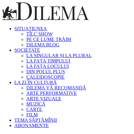
SITUAȚIUNEA
TÎLC SHOW
PE CE LUME TRĂIM
DILEMA BLOG
SOCIETATE
LA SINGULAR ȘI LA PLURAL
LA FAȚA TIMPULUI
LA FAȚA LOCULUI
DIN POLUL PLUS
CALEIDOSCOPIE
LA ZI ÎN CULTURĂ
DILEMA VĂ RECOMANDĂ
ARTE PERFORMATIVE
ARTE VIZUALE
MUZICĂ
CARTE
FILM
TEMA SĂPTĂMÎNII
ABONAMENTE