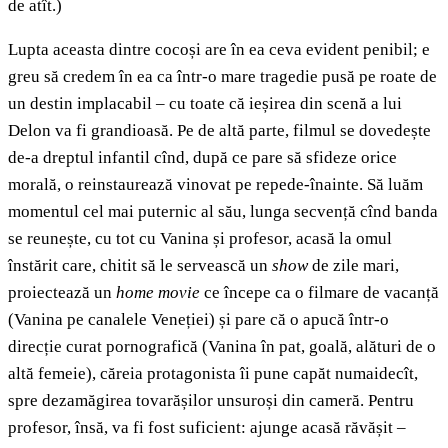
de atît.)
Lupta aceasta dintre cocoși are în ea ceva evident penibil; e
greu să credem în ea ca într-o mare tragedie pusă pe roate de
un destin implacabil – cu toate că ieșirea din scenă a lui
Delon va fi grandioasă. Pe de altă parte, filmul se dovedește
de-a dreptul infantil cînd, după ce pare să sfideze orice
morală, o reinstaurează vinovat pe repede-înainte. Să luăm
momentul cel mai puternic al său, lunga secvență cînd banda
se reunește, cu tot cu Vanina și profesor, acasă la omul
înstărit care, chitit să le servească un
show
de zile mari,
proiectează un
home movie
ce începe ca o filmare de vacanță
(Vanina pe canalele Veneției) și pare că o apucă într-o
direcție curat pornografică (Vanina în pat, goală, alături de o
altă femeie), căreia protagonista îi pune capăt numaidecît,
spre dezamăgirea tovarășilor unsuroși din cameră. Pentru
profesor, însă, va fi fost suficient: ajunge acasă răvășit –