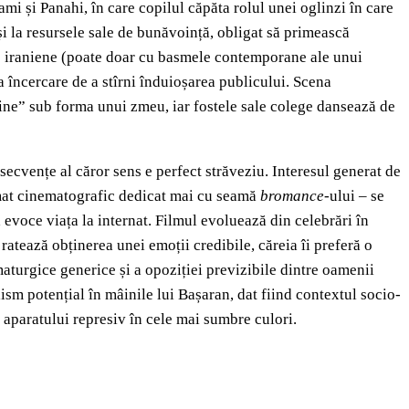
mi și Panahi, în care copilul căpăta rolul unei oglinzi în care
i la resursele sale de bunăvoință, obligat să primească
ile iraniene (poate doar cu basmele contemporane ale unui
ca încercare de a stîrni înduioșarea publicului. Scena
vine” sub forma unui zmeu, iar fostele sale colege dansează de
ecvențe al căror sens e perfect străveziu. Interesul generat de
format cinematografic dedicat mai cu seamă
bromance
-ului – se
ă evoce viața la internat. Filmul evoluează din celebrări în
ratează obținerea unei emoții credibile, căreia îi preferă o
aturgice generice și a opoziției previzibile dintre oamenii
lism potențial în mâinile lui Bașaran, dat fiind contextul socio-
le aparatului represiv în cele mai sumbre culori.