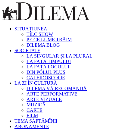
SITUAȚIUNEA
TÎLC SHOW
PE CE LUME TRĂIM
DILEMA BLOG
SOCIETATE
LA SINGULAR ȘI LA PLURAL
LA FAȚA TIMPULUI
LA FAȚA LOCULUI
DIN POLUL PLUS
CALEIDOSCOPIE
LA ZI ÎN CULTURĂ
DILEMA VĂ RECOMANDĂ
ARTE PERFORMATIVE
ARTE VIZUALE
MUZICĂ
CARTE
FILM
TEMA SĂPTĂMÎNII
ABONAMENTE