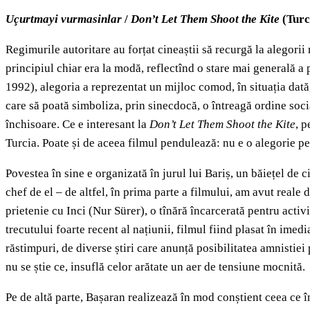
Uçurtmayi vurmasinlar
/
Don’t Let Them Shoot the Kite
(Turc
Regimurile autoritare au forțat cineaștii să recurgă la alegori
principiul chiar era la modă, reflectînd o stare mai generală a 
1992), alegoria a reprezentat un mijloc comod, în situația dată
care să poată simboliza, prin sinecdocă, o întreagă ordine socia
închisoare. Ce e interesant la
Don’t Let Them Shoot the Kite
, p
Turcia. Poate și de aceea filmul pendulează: nu e o alegorie per
Povestea în sine e organizată în jurul lui Bariș, un băiețel de 
chef de el – de altfel, în prima parte a filmului, am avut reale d
prietenie cu Inci (Nur Sürer), o tînără încarcerată pentru act
trecutului foarte recent al națiunii, filmul fiind plasat în imed
răstimpuri, de diverse știri care anunță posibilitatea amnistiei 
nu se știe ce, insuflă celor arătate un aer de tensiune mocnită.
Pe de altă parte, Bașaran realizează în mod conștient ceea ce