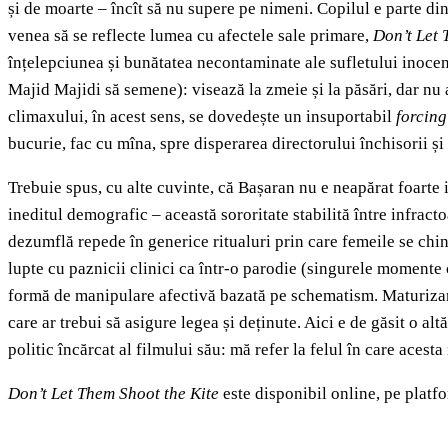
și de moarte – încît să nu supere pe nimeni. Copilul e parte din
venea să se reflecte lumea cu afectele sale primare,
Don’t Let 
înțelepciunea și bunătatea necontaminate ale sufletului inocent
Majid Majidi să semene): visează la zmeie și la păsări, dar nu a
climaxului, în acest sens, se dovedește un insuportabil
forcin
bucurie, fac cu mîna, spre disperarea directorului închisorii și
Trebuie spus, cu alte cuvinte, că Bașaran nu e neapărat foarte
ineditul demografic – această sororitate stabilită între infrac
dezumflă repede în generice ritualuri prin care femeile se chinu
lupte cu paznicii clinici ca într-o parodie (singurele momente c
formă de manipulare afectivă bazată pe schematism. Maturizarea
care ar trebui să asigure legea și deținute. Aici e de găsit o a
politic încărcat al filmului său: mă refer la felul în care acest
Don’t Let Them Shoot the Kite
este disponibil online, pe platf