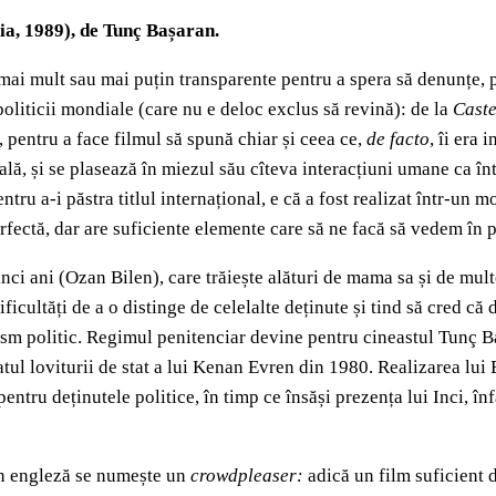
ia, 1989), de Tunç Bașaran.
i mai mult sau mai puțin transparente pentru a spera să denunțe, 
politicii mondiale (care nu e deloc exclus să revină): de la
Caste
, pentru a face filmul să spună chiar și ceea ce,
de facto
, îi era 
lă, și se plasează în miezul său cîteva interacțiuni umane ca înt
entru a-i păstra titlul internațional, e că a fost realizat într-u
fectă, dar are suficiente elemente care să ne facă să vedem în po
cinci ani (Ozan Bilen), care trăiește alături de mama sa și de mul
ificultăți de a o distinge de celelalte deținute și tind să cred că
ivism politic. Regimul penitenciar devine pentru cineastul Tunç 
iatul loviturii de stat a lui Kenan Evren din 1980. Realizarea lui 
pentru deținutele politice, în timp ce însăși prezența lui Inci, în
 în engleză se numește un
crowdpleaser:
adică un film suficient d