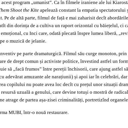
 acest program „umanist”. Ca în filmele iraniene ale lui Kiarosta
Them Shoot the Kite
apelează constant la empatia spectatorului ș
. Pe de altă parte, filmul de față e mai zaharisit decît abordăr
tît din dorința de a cultiva un raport orizontal cu băiețelul, ci 
g
emoțional, cu Inci care, odată plecată înspre lumea liberă, „re
 pe o muzică de jelanie.
 inventiv pe parte dramaturgică. Filmul său curge monoton, prin s
toare de drept comun și activiste politice, învestind astfel un 
ie să „facă frumos” între pereții închisorii, care ajung astfel s
u adevărat amuzante ale narațiunii) și apoi iar în celebrări, dar 
 copilului nu poate avea loc decît cu prețul unor situații dram
ltă resursă uzuală a genului, care devine totuși o mostră de radica
a ne atrage de partea așa-zisei criminalități, portretizînd organe
orma MUBI, într-o nouă restaurare.