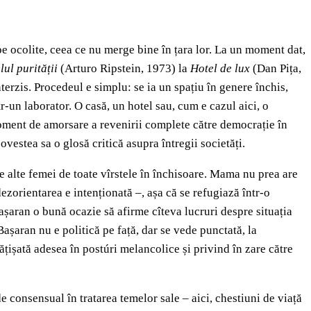
pe ocolite, ceea ce nu merge bine în țara lor. La un moment dat,
lul purității
(Arturo Ripstein, 1973) la
Hotel de lux
(Dan Pița,
interzis. Procedeul e simplu: se ia un spațiu în genere închis,
r-un laborator. O casă, un hotel sau, cum e cazul aici, o
n moment de amorsare a revenirii complete către democrație în
vestea sa o glosă critică asupra întregii societăți.
te alte femei de toate vîrstele în închisoare. Mama nu prea are
 dezorientarea e intenționată –, așa că se refugiază într-o
Bașaran
o bună ocazie să afirme cîteva lucruri despre situația
Bașaran nu e politică pe față, dar se vede punctată, la
fățișată adesea în postúri melancolice și privind în zare către
e consensual în tratarea temelor sale – aici, chestiuni de viață