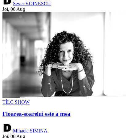
Sever VOINESCU
Joi, 06 Aug
TÎLC SHOW
Floarea-soarelui este a mea
Mihaela SIMINA
Joi, 06 Aug