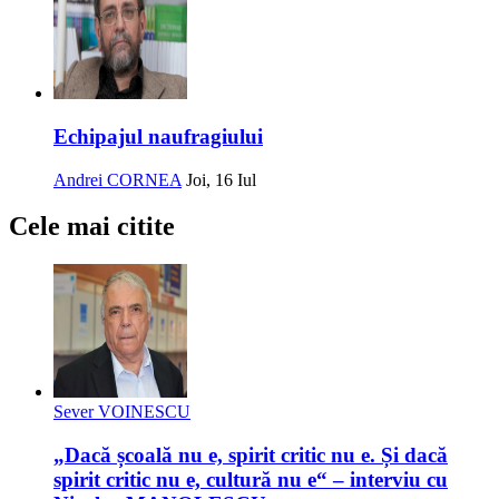
Echipajul naufragiului
Andrei CORNEA
Joi, 16 Iul
Cele mai citite
Sever VOINESCU
„Dacă școală nu e, spirit critic nu e. Și dacă
spirit critic nu e, cultură nu e“ – interviu cu