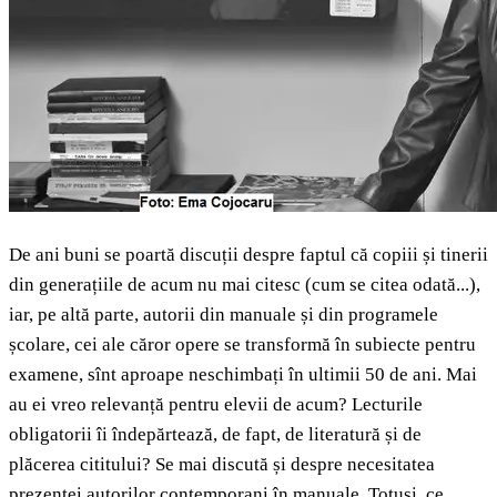
De ani buni se poartă discuții despre faptul că copiii și tinerii
din generațiile de acum nu mai citesc (cum se citea odată...),
iar, pe altă parte, autorii din manuale și din programele
școlare, cei ale căror opere se transformă în subiecte pentru
examene, sînt aproape neschimbați în ultimii 50 de ani. Mai
au ei vreo relevanță pentru elevii de acum? Lecturile
obligatorii îi îndepărtează, de fapt, de literatură și de
plăcerea cititului? Se mai discută și despre necesitatea
prezenței autorilor contemporani în manuale. Totuși, ce