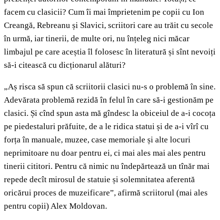
facem cu clasicii? Cum îi mai împrietenim pe copii cu Ion
Creangă, Rebreanu și Slavici, scriitori care au trăit cu secole
în urmă, iar tinerii, de multe ori, nu înțeleg nici măcar
limbajul pe care aceștia îl folosesc în literatură și sînt nevoiți
să-i citească cu dicționarul alături?
„Aș risca să spun că scriitorii clasici nu-s o problemă în sine.
Adevărata problemă rezidă în felul în care să-i gestionăm pe
clasici. Și cînd spun asta mă gîndesc la obiceiul de a-i cocoța
pe piedestaluri prăfuite, de a le ridica statui și de a-i vîrî cu
forța în manuale, muzee, case memoriale și alte locuri
neprimitoare nu doar pentru ei, ci mai ales mai ales pentru
tinerii cititori. Pentru că nimic nu îndepărtează un tînăr mai
repede decît mirosul de statuie și solemnitatea aferentă
oricărui proces de muzeificare”, afirmă scriitorul (mai ales
pentru copii) Alex Moldovan.