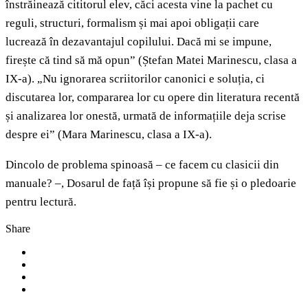
înstrăinează cititorul elev, căci acesta vine la pachet cu
reguli, structuri, formalism și mai apoi obligații care
lucrează în dezavantajul copilului. Dacă mi se impune,
firește că tind să mă opun” (Ștefan Matei Marinescu, clasa a
IX-a). „Nu ignorarea scriitorilor canonici e soluția, ci
discutarea lor, compararea lor cu opere din literatura recentă
și analizarea lor onestă, urmată de informațiile deja scrise
despre ei” (Mara Marinescu, clasa a IX-a).
Dincolo de problema spinoasă – ce facem cu clasicii din
manuale? –, Dosarul de față își propune să fie și o pledoarie
pentru lectură.
Share