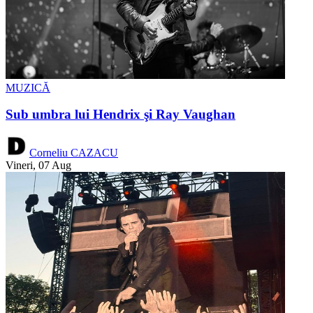
MUZICĂ
Sub umbra lui Hendrix şi Ray Vaughan
Corneliu CAZACU
Vineri, 07 Aug