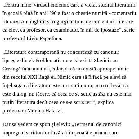
„Pentru mine, virusul endemic care a viciat studiul literaturii
în școală pînă în anii ’90 a fost o chestie numită «comentariu
literar». Am înghițit și regurgitat tone de comentarii literare
ca elev, ca profesor, ca examinator, în mii de ipostaze”, scrie
profesorul Liviu Papadima.
„Literatura contemporană nu concurează cu canonul:
lipsește din el. Problematic nu e că există Slavici sau
Creangă în manualul școlar, ci că nu există aproape nimic
din secolul XXI lîngă ei. Nimic care să îi facă pe elevi să
înțeleagă că literatura este un continuum, nu o relicvă, că
este dialog, nu tăcere, că ceea ce se scrie astăzi nu este mai
puțin literatură decît ceea ce s-a scris ieri”, explică
profesoara Monica Halaszi.
Dar să vedem ce spun și elevii: „Termenul de canonici
impregnat scriitorilor învățați în școală e primul care