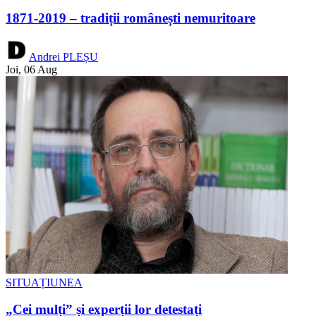
1871-2019 – tradiții românești nemuritoare
Andrei PLEȘU
Joi, 06 Aug
SITUAȚIUNEA
„Cei mulți” și experții lor detestați