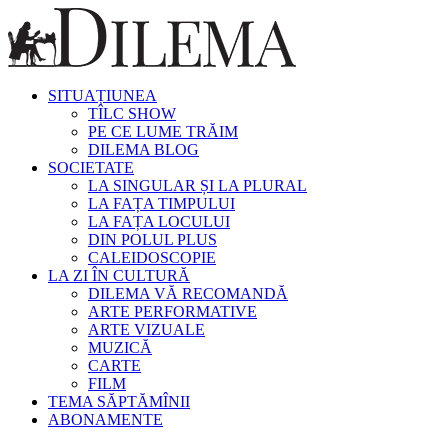
SITUAȚIUNEA
TÎLC SHOW
PE CE LUME TRĂIM
DILEMA BLOG
SOCIETATE
LA SINGULAR ȘI LA PLURAL
LA FAȚA TIMPULUI
LA FAȚA LOCULUI
DIN POLUL PLUS
CALEIDOSCOPIE
LA ZI ÎN CULTURĂ
DILEMA VĂ RECOMANDĂ
ARTE PERFORMATIVE
ARTE VIZUALE
MUZICĂ
CARTE
FILM
TEMA SĂPTĂMÎNII
ABONAMENTE