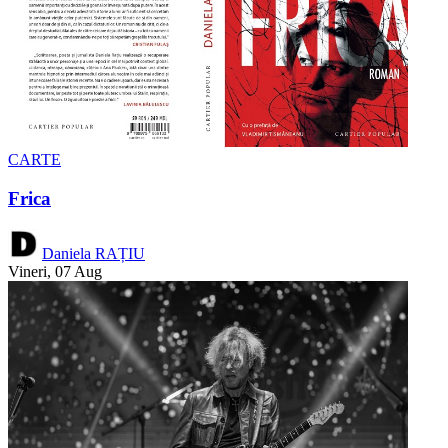
CARTE
Frica
Daniela RAȚIU
Vineri, 07 Aug