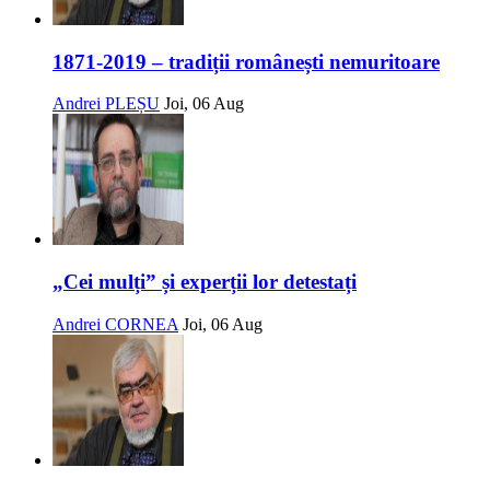
1871-2019 – tradiții românești nemuritoare
Andrei PLEȘU
Joi, 06 Aug
„Cei mulți” și experții lor detestați
Andrei CORNEA
Joi, 06 Aug