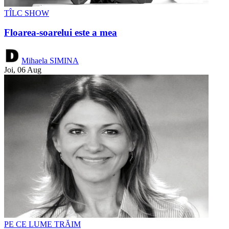
TÎLC SHOW
Floarea-soarelui este a mea
Mihaela SIMINA
Joi, 06 Aug
PE CE LUME TRĂIM