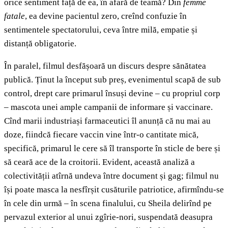
orice sentiment față de ea, în afară de teamă? Din
femme
fatale
, ea devine pacientul zero, creînd confuzie în
sentimentele spectatorului, ceva între milă, empatie și
distanță obligatorie.
În paralel, filmul desfășoară un discurs despre sănătatea
publică. Ținut la început sub preș, evenimentul scapă de sub
control, drept care primarul însuși devine – cu propriul corp
– mascota unei ample campanii de informare și vaccinare.
Cînd marii industriași farmaceutici îl anunță că nu mai au
doze, fiindcă fiecare vaccin vine într-o cantitate mică,
specifică, primarul le cere să îl transporte în sticle de bere și
să ceară ace de la croitorii. Evident, această analiză a
colectivității atîrnă undeva între document și gag; filmul nu
își poate masca la nesfîrșit cusăturile patriotice, afirmîndu-se
în cele din urmă – în scena finalului, cu Sheila delirînd pe
pervazul exterior al unui zgîrie-nori, suspendată deasupra