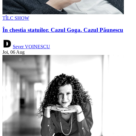
TÎLC SHOW
În chestia statuilor. Cazul Goga. Cazul Păunescu
Sever VOINESCU
Joi, 06 Aug