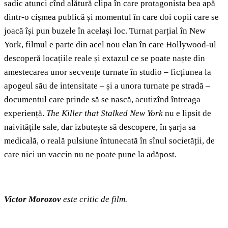
sadic atunci cînd alătură clipa în care protagonista bea apă
dintr-o cișmea publică și momentul în care doi copii care se
joacă își pun buzele în același loc. Turnat parțial în New
York, filmul e parte din acel nou elan în care Hollywood-ul
descoperă locațiile reale și extazul ce se poate naște din
amestecarea unor secvențe turnate în studio – ficțiunea la
apogeul său de intensitate – și a unora turnate pe stradă –
documentul care prinde să se nască, acutizînd întreaga
experiență.
The Killer that Stalked New York
nu e lipsit de
naivitățile sale, dar izbutește să descopere, în șarja sa
medicală, o reală pulsiune întunecată în sînul societății, de
care nici un vaccin nu ne poate pune la adăpost.
Victor Morozov
este critic de film.