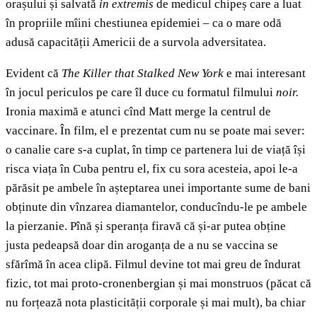
orașului și salvată
in extremis
de medicul chipeș care a luat
în propriile mîini chestiunea epidemiei – ca o mare odă
adusă capacității Americii de a survola adversitatea.
Evident că
The Killer that Stalked New York
e mai interesant
în jocul periculos pe care îl duce cu formatul filmului
noir.
Ironia maximă e atunci cînd Matt merge la centrul de
vaccinare. În film, el e prezentat cum nu se poate mai sever:
o canalie care s-a cuplat, în timp ce partenera lui de viață își
risca viața în Cuba pentru el, fix cu sora acesteia, apoi le-a
părăsit pe ambele în așteptarea unei importante sume de bani
obținute din vînzarea diamantelor, conducîndu-le pe ambele
la pierzanie. Pînă și speranța firavă că și-ar putea obține
justa pedeapsă doar din aroganța de a nu se vaccina se
sfărîmă în acea clipă. Filmul devine tot mai greu de îndurat
fizic, tot mai proto-cronenbergian și mai monstruos (păcat că
nu forțează nota plasticității corporale și mai mult), ba chiar