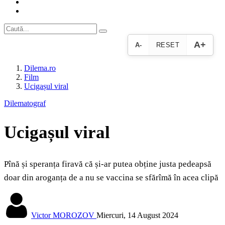
A+
A-
RESET
Dilema.ro
Film
Ucigașul viral
Dilematograf
Ucigașul viral
Pînă și speranța firavă că și-ar putea obține justa pedeapsă
doar din aroganța de a nu se vaccina se sfărîmă în acea clipă
Victor MOROZOV
Miercuri, 14 August 2024