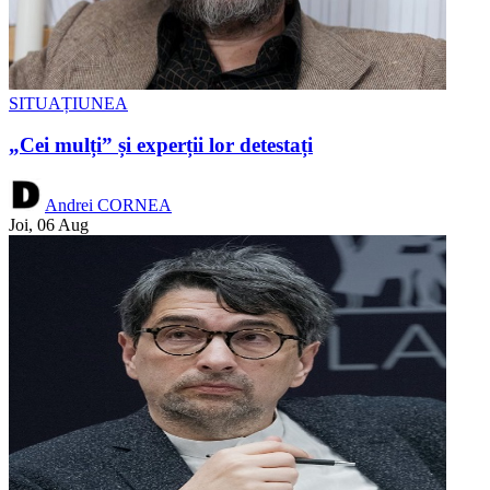
SITUAȚIUNEA
„Cei mulți” și experții lor detestați
Andrei CORNEA
Joi, 06 Aug