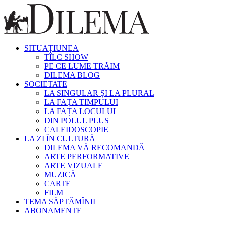
SITUAȚIUNEA
TÎLC SHOW
PE CE LUME TRĂIM
DILEMA BLOG
SOCIETATE
LA SINGULAR ȘI LA PLURAL
LA FAȚA TIMPULUI
LA FAȚA LOCULUI
DIN POLUL PLUS
CALEIDOSCOPIE
LA ZI ÎN CULTURĂ
DILEMA VĂ RECOMANDĂ
ARTE PERFORMATIVE
ARTE VIZUALE
MUZICĂ
CARTE
FILM
TEMA SĂPTĂMÎNII
ABONAMENTE