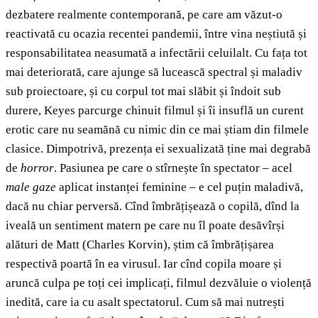
dezbatere realmente contemporană, pe care am văzut-o
reactivată cu ocazia recentei pandemii, între vina neștiută și
responsabilitatea neasumată a infectării celuilalt. Cu fața tot
mai deteriorată, care ajunge să lucească spectral și maladiv
sub proiectoare, și cu corpul tot mai slăbit și îndoit sub
durere, Keyes parcurge chinuit filmul și îi insuflă un curent
erotic care nu seamănă cu nimic din ce mai știam din filmele
clasice. Dimpotrivă, prezența ei sexualizată ține mai degrabă
de
horror
. Pasiunea pe care o stîrnește în spectator – acel
male gaze
aplicat instanței feminine – e cel puțin maladivă,
dacă nu chiar perversă. Cînd îmbrățișează o copilă, dînd la
iveală un sentiment matern pe care nu îl poate desăvîrși
alături de Matt (Charles Korvin), știm că îmbrățișarea
respectivă poartă în ea virusul. Iar cînd copila moare și
aruncă culpa pe toți cei implicați, filmul dezvăluie o violență
inedită, care ia cu asalt spectatorul. Cum să mai nutrești