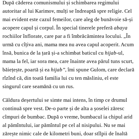
După căderea comunismului și schimbarea regimului
autoritar al lui Karimov, mulți se îndreaptă spre religie. Cel
mai evident este cazul femeilor, care aleg de bunăvoie să-și
acopere capul și corpul. În special tinerele preferă
abaya
rochiilor înflorate, care par a fi îmbrăcămintea locului. „În
urmă cu cîțiva ani, mama mea nu avea capul acoperit. Acum
însă, bunica de la țară și-a schimbat baticul cu
hijab
-ul,
mama la fel, iar sora mea, care înainte avea părul tuns scurt,
băiețește, poartă și ea
hijab
”
, îmi spune Gulom, care declară
rîzînd că, din toată familia lui cu ten măsliniu, el este
singurul care seamănă cu un rus.
Căldura deșertului se simte mai intens, în timp ce drumul
continuă spre vest. De-o parte și de alta a șoselei zăresc
cîmpuri de bumbac. După o vreme, bumbacul ia chipul arid
al pămîntului, iar pămîntul pe cel al nisipului. Nu se mai
zărește nimic cale de kilometri buni, doar stîlpii de înaltă