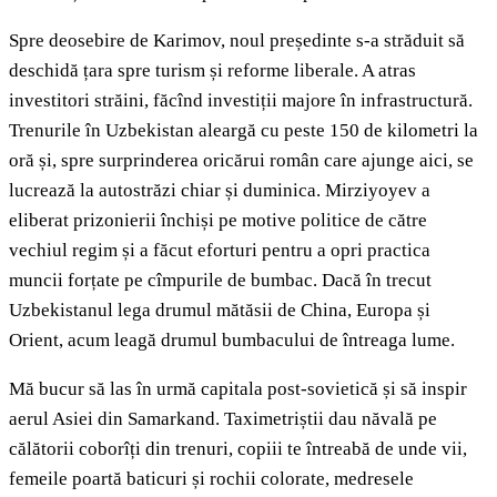
Spre deosebire de Karimov, noul președinte s-a străduit să
deschidă țara spre turism și reforme liberale. A atras
investitori străini, făcînd investiții majore în infrastructură.
Trenurile în Uzbekistan aleargă cu peste 150 de kilometri la
oră și, spre surprinderea oricărui român care ajunge aici, se
lucrează la autostrăzi chiar și duminica. Mirziyoyev a
eliberat prizonierii închiși pe motive politice de către
vechiul regim și a făcut eforturi pentru a opri practica
muncii forțate pe cîmpurile de bumbac. Dacă în trecut
Uzbekistanul lega drumul mătăsii de China, Europa și
Orient, acum leagă drumul bumbacului de întreaga lume.
Mă bucur să las în urmă capitala post-sovietică și să inspir
aerul Asiei din Samarkand. Taximetriștii dau năvală pe
călătorii coborîți din trenuri, copiii te întreabă de unde vii,
femeile poartă baticuri și rochii colorate, medresele