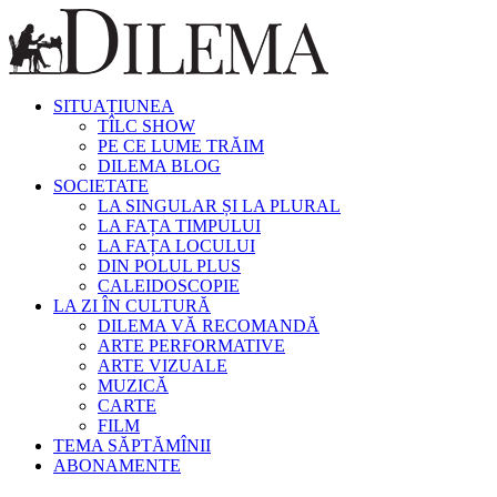
SITUAȚIUNEA
TÎLC SHOW
PE CE LUME TRĂIM
DILEMA BLOG
SOCIETATE
LA SINGULAR ȘI LA PLURAL
LA FAȚA TIMPULUI
LA FAȚA LOCULUI
DIN POLUL PLUS
CALEIDOSCOPIE
LA ZI ÎN CULTURĂ
DILEMA VĂ RECOMANDĂ
ARTE PERFORMATIVE
ARTE VIZUALE
MUZICĂ
CARTE
FILM
TEMA SĂPTĂMÎNII
ABONAMENTE