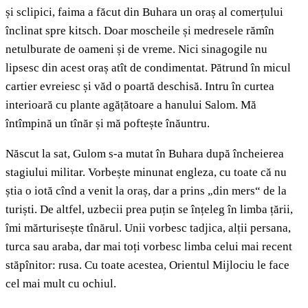
și sclipici, faima a făcut din Buhara un oraș al comerțului
înclinat spre kitsch. Doar moscheile și medresele rămîn
netulburate de oameni și de vreme. Nici sinagogile nu
lipsesc din acest oraș atît de condimentat. Pătrund în micul
cartier evreiesc și văd o poartă deschisă. Intru în curtea
interioară cu plante agățătoare a hanului Salom. Mă
întîmpină un tînăr și mă poftește înăuntru.
Născut la sat, Gulom s-a mutat în Buhara după încheierea
stagiului militar. Vorbește minunat engleza, cu toate că nu
știa o iotă cînd a venit la oraș, dar a prins „din mers“ de la
turiști. De altfel, uzbecii prea puțin se înțeleg în limba țării,
îmi mărturisește tînărul. Unii vorbesc tadjica, alții persana,
turca sau araba, dar mai toți vorbesc limba celui mai recent
stăpînitor: rusa. Cu toate acestea, Orientul Mijlociu le face
cel mai mult cu ochiul.