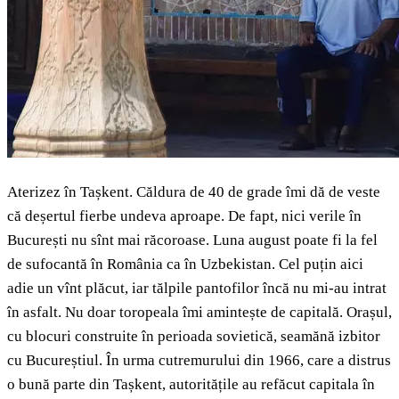
Aterizez în Tașkent. Căldura de 40 de grade îmi dă de veste
că deșertul fierbe undeva aproape. De fapt, nici verile în
București nu sînt mai răcoroase. Luna august poate fi la fel
de sufocantă în România ca în Uzbekistan. Cel puțin aici
adie un vînt plăcut, iar tălpile pantofilor încă nu mi-au intrat
în asfalt. Nu doar toropeala îmi amintește de capitală. Orașul,
cu blocuri construite în perioada sovietică, seamănă izbitor
cu Bucureștiul. În urma cutremurului din 1966, care a distrus
o bună parte din Tașkent, autoritățile au refăcut capitala în