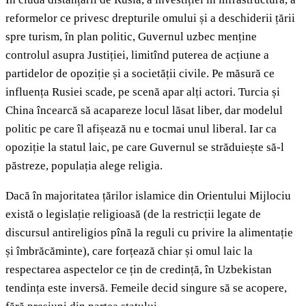
reformelor ce privesc drepturile omului și a deschiderii țării
spre turism, în plan politic, Guvernul uzbec menține
controlul asupra Justiției, limitînd puterea de acțiune a
partidelor de opoziție și a societății civile. Pe măsură ce
influența Rusiei scade, pe scenă apar alți actori. Turcia și
China încearcă să acapareze locul lăsat liber, dar modelul
politic pe care îl afișează nu e tocmai unul liberal. Iar ca
opoziție la statul laic, pe care Guvernul se străduiește să-l
păstreze, populația alege religia.
Dacă în majoritatea țărilor islamice din Orientului Mijlociu
există o legislație religioasă (de la restricții legate de
discursul antireligios pînă la reguli cu privire la alimentație
și îmbrăcăminte), care forțează chiar și omul laic la
respectarea aspectelor ce țin de credință, în Uzbekistan
tendința este inversă. Femeile decid singure să se acopere,