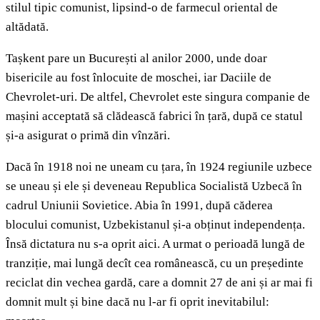
stilul tipic comunist, lipsind-o de farmecul oriental de
altădată.
Tașkent pare un București al anilor 2000, unde doar
bisericile au fost înlocuite de moschei, iar Daciile de
Chevrolet-uri. De altfel, Chevrolet este singura companie de
mașini acceptată să clădească fabrici în țară, după ce statul
și-a asigurat o primă din vînzări.
Dacă în 1918 noi ne uneam cu țara, în 1924 regiunile uzbece
se uneau și ele și deveneau Republica Socialistă Uzbecă în
cadrul Uniunii Sovietice. Abia în 1991, după căderea
blocului comunist, Uzbekistanul și-a obținut independența.
Însă dictatura nu s-a oprit aici. A urmat o perioadă lungă de
tranziție, mai lungă decît cea românească, cu un președinte
reciclat din vechea gardă, care a domnit 27 de ani și ar mai fi
domnit mult și bine dacă nu l-ar fi oprit inevitabilul: