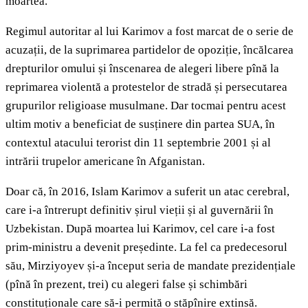
moartea.
Regimul autoritar al lui Karimov a fost marcat de o serie de
acuzații, de la suprimarea partidelor de opoziție, încălcarea
drepturilor omului și înscenarea de alegeri libere pînă la
reprimarea violentă a protestelor de stradă și persecutarea
grupurilor religioase musulmane. Dar tocmai pentru acest
ultim motiv a beneficiat de susținere din partea SUA, în
contextul atacului terorist din 11 septembrie 2001 și al
intrării trupelor americane în Afganistan.
Doar că, în 2016, Islam Karimov a suferit un atac cerebral,
care i-a întrerupt definitiv șirul vieții și al guvernării în
Uzbekistan. După moartea lui Karimov, cel care i-a fost
prim-ministru a devenit președinte. La fel ca predecesorul
său, Mirziyoyev și-a început seria de mandate prezidențiale
(pînă în prezent, trei) cu alegeri false și schimbări
constituționale care să-i permită o stăpînire extinsă.