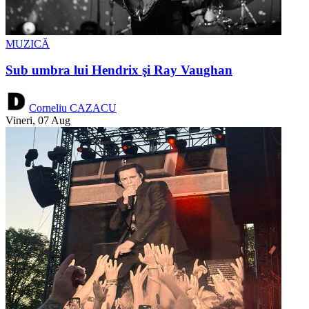
MUZICĂ
Sub umbra lui Hendrix şi Ray Vaughan
Corneliu CAZACU
Vineri, 07 Aug