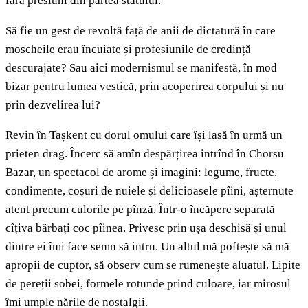
fără presiuni din partea statului.
Să fie un gest de revoltă față de anii de dictatură în care
moscheile erau încuiate și profesiunile de credință
descurajate? Sau aici modernismul se manifestă, în mod
bizar pentru lumea vestică, prin acoperirea corpului și nu
prin dezvelirea lui?
Revin în Tașkent cu dorul omului care își lasă în urmă un
prieten drag. Încerc să amîn despărțirea intrînd în Chorsu
Bazar, un spectacol de arome și imagini: legume, fructe,
condimente, coșuri de nuiele și delicioasele pîini, așternute
atent precum culorile pe pînză. Într-o încăpere separată
cîțiva bărbați coc pîinea. Privesc prin ușa deschisă și unul
dintre ei îmi face semn să intru. Un altul mă poftește să mă
apropii de cuptor, să observ cum se rumenește aluatul. Lipite
de pereții sobei, formele rotunde prind culoare, iar mirosul
îmi umple nările de nostalgii.