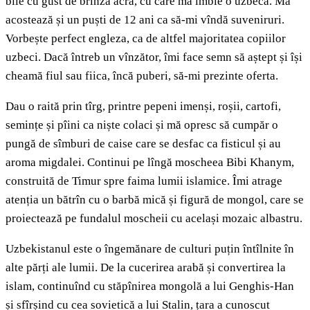
bile cu gust de brînză acră, cu care mă îmbie o uzbecă. Mă
acostează și un puști de 12 ani ca să-mi vîndă suveniruri.
Vorbește perfect engleza, ca de altfel majoritatea copiilor
uzbeci. Dacă întreb un vînzător, îmi face semn să aștept și își
cheamă fiul sau fiica, încă puberi, să-mi prezinte oferta.
Dau o raită prin tîrg, printre pepeni imenși, roșii, cartofi,
semințe și pîini ca niște colaci și mă opresc să cumpăr o
pungă de sîmburi de caise care se desfac ca fisticul și au
aroma migdalei. Continui pe lîngă moscheea Bibi Khanym,
construită de Timur spre faima lumii islamice. Îmi atrage
atenția un bătrîn cu o barbă mică și figură de mongol, care se
proiectează pe fundalul moscheii cu același mozaic albastru.
Uzbekistanul este o îngemănare de culturi puțin întîlnite în
alte părți ale lumii. De la cucerirea arabă și convertirea la
islam, continuînd cu stăpînirea mongolă a lui Genghis-Han
și sfîrșind cu cea sovietică a lui Stalin, țara a cunoscut