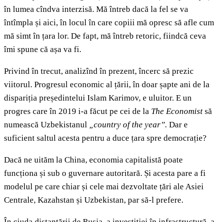
în lumea cîndva interzisă. Mă întreb dacă la fel se va
întîmpla și aici, în locul în care copiii mă opresc să afle cum
mă simt în țara lor. De fapt, mă întreb retoric, fiindcă ceva
îmi spune că așa va fi.
Privind în trecut, analizînd în prezent, încerc să prezic
viitorul. Progresul economic al țării, în doar șapte ani de la
dispariția președintelui Islam Karimov, e uluitor. E un
progres care în 2019 i-a făcut pe cei de la
The Economist
să
numească Uzbekistanul
„country of the year”.
Dar e
suficient saltul acesta pentru a duce țara spre democrație?
Dacă ne uităm la China, economia capitalistă poate
funcționa și sub o guvernare autoritară. Și acesta pare a fi
modelul pe care chiar și cele mai dezvoltate țări ale Asiei
Centrale, Kazahstan și Uzbekistan, par să-l prefere.
În ciuda distanțării de Rusia, a investiției în infrastructură, a