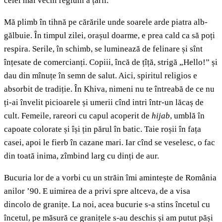
celei mai vechi regiuni a țării.
Mă plimb în tihnă pe cărările unde soarele arde piatra alb-
gălbuie. În timpul zilei, orașul doarme, e prea cald ca să poți
respira. Serile, în schimb, se luminează de felinare și sînt
înțesate de comercianți. Copiii, încă de țîță, strigă „Hello!” și
dau din mînuțe în semn de salut. Aici, spiritul religios e
absorbit de tradiție. În Khiva, nimeni nu te întreabă de ce nu
ți-ai învelit picioarele și umerii cînd intri într-un lăcaș de
cult. Femeile, rareori cu capul acoperit de
hijab
, umblă în
capoate colorate și își țin părul în batic. Taie roșii în fața
casei, apoi le fierb în cazane mari. Iar cînd se veselesc, o fac
din toată inima, zîmbind larg cu dinți de aur.
Bucuria lor de a vorbi cu un străin îmi amintește de România
anilor ’90. E uimirea de a privi spre altceva, de a visa
dincolo de granițe. La noi, acea bucurie s-a stins încetul cu
încetul, pe măsură ce granițele s-au deschis și am putut păși