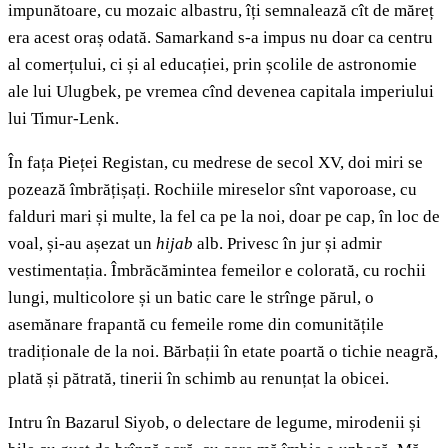
impunătoare, cu mozaic albastru, îți semnalează cît de măreț
era acest oraș odată. Samarkand s-a impus nu doar ca centru
al comerțului, ci și al educației, prin școlile de astronomie
ale lui Ulugbek, pe vremea cînd devenea capitala imperiului
lui Timur-Lenk.
În fața Pieței Registan, cu medrese de secol XV, doi miri se
pozează îmbrățișați. Rochiile mireselor sînt vaporoase, cu
falduri mari și multe, la fel ca pe la noi, doar pe cap, în loc de
voal, și-au așezat un
hijab
alb. Privesc în jur și admir
vestimentația. Îmbrăcămintea femeilor e colorată, cu rochii
lungi, multicolore și un batic care le strînge părul, o
asemănare frapantă cu femeile rome din comunitățile
tradiționale de la noi. Bărbații în etate poartă o tichie neagră,
plată și pătrată, tinerii în schimb au renunțat la obicei.
Intru în Bazarul Siyob, o delectare de legume, mirodenii și