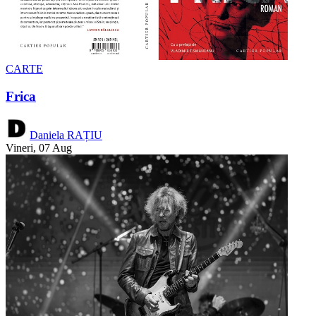
CARTE
Frica
Daniela RAȚIU
Vineri, 07 Aug