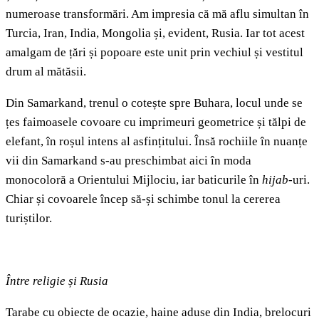
numeroase transformări. Am impresia că mă aflu simultan în
Turcia, Iran, India, Mongolia și, evident, Rusia. Iar tot acest
amalgam de țări și popoare este unit prin vechiul și vestitul
drum al mătăsii.
Din Samarkand, trenul o cotește spre Buhara, locul unde se
țes faimoasele covoare cu imprimeuri geometrice și tălpi de
elefant, în roșul intens al asfințitului. Însă rochiile în nuanțe
vii din Samarkand s-au preschimbat aici în moda
monocoloră a Orientului Mijlociu, iar baticurile în
hijab
-uri.
Chiar și covoarele încep să-și schimbe tonul la cererea
turiștilor.
Între religie și Rusia
Tarabe cu obiecte de ocazie, haine aduse din India, brelocuri