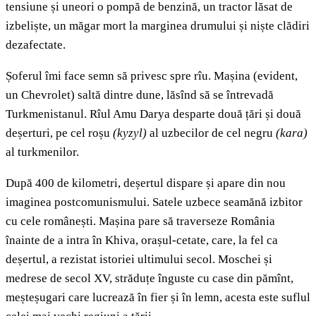
tensiune și uneori o pompă de benzină, un tractor lăsat de
izbeliște, un măgar mort la marginea drumului și niște clădiri
dezafectate.
Șoferul îmi face semn să privesc spre rîu. Mașina (evident,
un Chevrolet) saltă dintre dune, lăsînd să se întrevadă
Turkmenistanul. Rîul Amu Darya desparte două țări și două
deșerturi, pe cel roșu
(kyzyl)
al uzbecilor de cel negru
(kara)
al turkmenilor.
După 400 de kilometri, deșertul dispare și apare din nou
imaginea postcomunismului. Satele uzbece seamănă izbitor
cu cele românești. Mașina pare să traverseze România
înainte de a intra în Khiva, orașul-cetate, care, la fel ca
deșertul, a rezistat istoriei ultimului secol. Moschei și
medrese de secol XV, străduțe înguste cu case din pămînt,
meșteșugari care lucrează în fier și în lemn, acesta este suflul