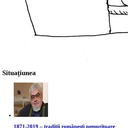
Situațiunea
1871-2019 – tradiții românești nemuritoare