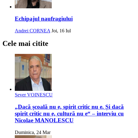
Echipajul naufragiului
Andrei CORNEA
Joi, 16 Iul
Cele mai citite
Sever VOINESCU
„Dacă școală nu e, spirit critic nu e. Și dacă
spirit critic nu e, cultură nu e“ – interviu cu
Nicolae MANOLESCU
Duminica, 24 Mar