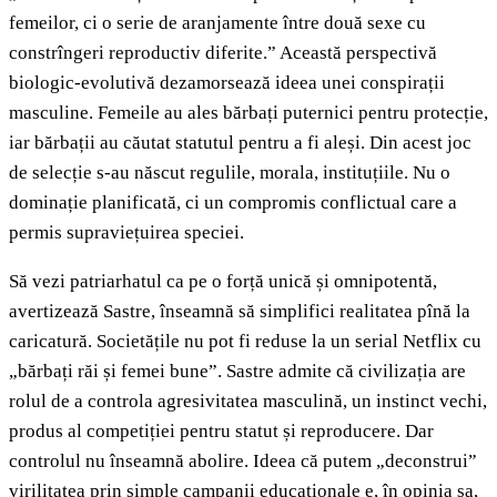
femeilor, ci o serie de aranjamente între două sexe cu
constrîngeri reproductiv diferite.” Această perspectivă
biologic-evolutivă dezamorsează ideea unei conspirații
masculine. Femeile au ales bărbați puternici pentru protecție,
iar bărbații au căutat statutul pentru a fi aleși. Din acest joc
de selecție s-au născut regulile, morala, instituțiile. Nu o
dominație planificată, ci un compromis conflictual care a
permis supraviețuirea speciei.
Să vezi patriarhatul ca pe o forță unică și omnipotentă,
avertizează Sastre, înseamnă să simplifici realitatea pînă la
caricatură. Societățile nu pot fi reduse la un serial Netflix cu
„bărbați răi și femei bune”. Sastre admite că civilizația are
rolul de a controla agresivitatea masculină, un instinct vechi,
produs al competiției pentru statut și reproducere. Dar
controlul nu înseamnă abolire. Ideea că putem „deconstrui”
virilitatea prin simple campanii educaționale e, în opinia sa,