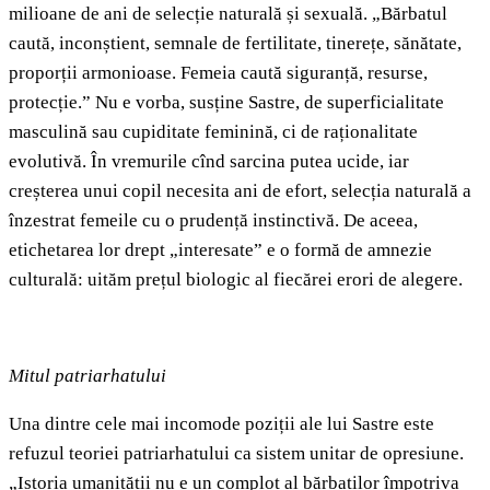
milioane de ani de selecție naturală și sexuală. „Bărbatul
caută, inconștient, semnale de fertilitate, tinerețe, sănătate,
proporții armonioase. Femeia caută siguranță, resurse,
protecție.” Nu e vorba, susține Sastre, de superficialitate
masculină sau cupiditate feminină, ci de raționalitate
evolutivă. În vremurile cînd sarcina putea ucide, iar
creșterea unui copil necesita ani de efort, selecția naturală a
înzestrat femeile cu o prudență instinctivă. De aceea,
etichetarea lor drept „interesate” e o formă de amnezie
culturală: uităm prețul biologic al fiecărei erori de alegere.
Mitul patriarhatului
Una dintre cele mai incomode poziții ale lui Sastre este
refuzul teoriei patriarhatului ca sistem unitar de opresiune.
„Istoria umanității nu e un complot al bărbaților împotriva