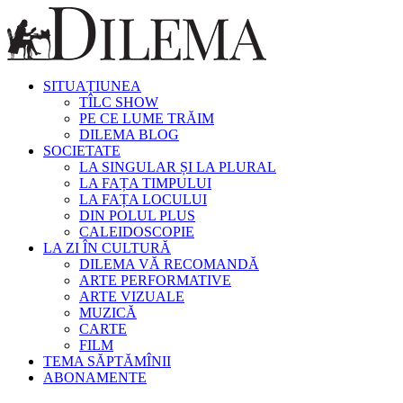
SITUAȚIUNEA
TÎLC SHOW
PE CE LUME TRĂIM
DILEMA BLOG
SOCIETATE
LA SINGULAR ȘI LA PLURAL
LA FAȚA TIMPULUI
LA FAȚA LOCULUI
DIN POLUL PLUS
CALEIDOSCOPIE
LA ZI ÎN CULTURĂ
DILEMA VĂ RECOMANDĂ
ARTE PERFORMATIVE
ARTE VIZUALE
MUZICĂ
CARTE
FILM
TEMA SĂPTĂMÎNII
ABONAMENTE