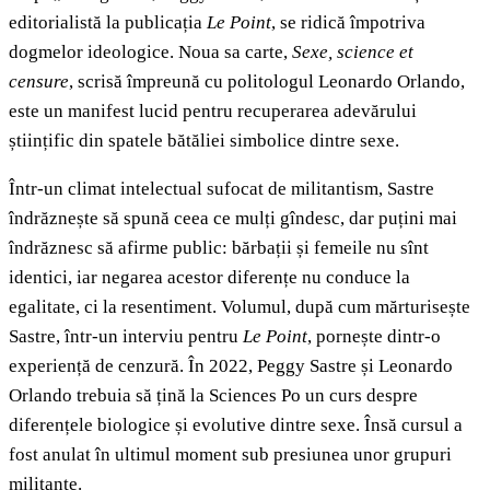
editorialistă la publicația
Le Point
, se ridică împotriva
dogmelor ideologice. Noua sa carte,
Sexe, science et
censure
, scrisă împreună cu politologul Leonardo Orlando,
este un manifest lucid pentru recuperarea adevărului
științific din spatele bătăliei simbolice dintre sexe.
Într-un climat intelectual sufocat de militantism, Sastre
îndrăznește să spună ceea ce mulți gîndesc, dar puțini mai
îndrăznesc să afirme public: bărbații și femeile nu sînt
identici, iar negarea acestor diferențe nu conduce la
egalitate, ci la resentiment. Volumul, după cum mărturisește
Sastre, într-un interviu pentru
Le Point
, pornește dintr-o
experiență de cenzură. În 2022, Peggy Sastre și Leonardo
Orlando trebuia să țină la Sciences Po un curs despre
diferențele biologice și evolutive dintre sexe. Însă cursul a
fost anulat în ultimul moment sub presiunea unor grupuri
militante.