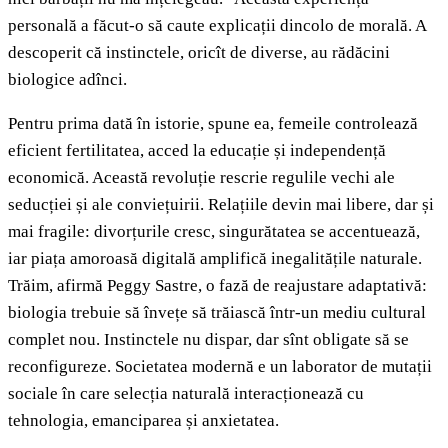
personală a făcut-o să caute explicații dincolo de morală. A
descoperit că instinctele, oricît de diverse, au rădăcini
biologice adînci.
Pentru prima dată în istorie, spune ea, femeile controlează
eficient fertilitatea, acced la educație și independență
economică. Această revoluție rescrie regulile vechi ale
seducției și ale conviețuirii. Relațiile devin mai libere, dar și
mai fragile: divorțurile cresc, singurătatea se accentuează,
iar piața amoroasă digitală amplifică inegalitățile naturale.
Trăim, afirmă Peggy Sastre, o fază de reajustare adaptativă:
biologia trebuie să învețe să trăiască într-un mediu cultural
complet nou. Instinctele nu dispar, dar sînt obligate să se
reconfigureze. Societatea modernă e un laborator de mutații
sociale în care selecția naturală interacționează cu
tehnologia, emanciparea și anxietatea.