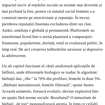
impactul nociv al rețelelor sociale se resimte mai devreme și
mai profund la fete, pentru că statutul social feminin s-a
construit mereu pe atractivitate și reputație. În trecut,
pierderea reputației însemna excluderea dintr-un clan.
Astăzi, umilința e globală și permanentă. Platformele au
transformat liceul într-o arenă planetară a comparației:
frumusețe, popularitate, dorință, totul se evaluează public, în
timp real. De aici creșterea tulburărilor anxioase și depresive
la adolescente.
Un alt capitol fascinant al cărții analizează aplicațiile de
întîlniri, unde diferențele biologice se traduc în algoritmi:
bărbații dau
„like”
la 70% din profiluri, femeile la doar 5%.
„Bărbații maximizează, femeile filtrează”, spune Sastre.
Această asimetrie, firească evolutiv, devine explozivă într-
un spațiu fără norme sociale. Rezultatul? O minoritate de
bărbați „de top” monopolizează atenția, în timp ce ceilalți