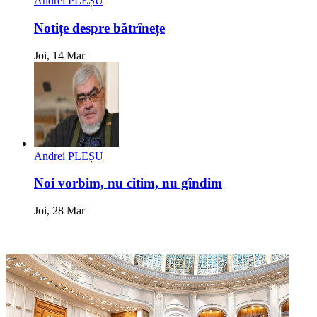
Andrei PLEȘU
Notițe despre bătrînețe
Joi, 14 Mar
Andrei PLEȘU
Noi vorbim, nu citim, nu gîndim
Joi, 28 Mar