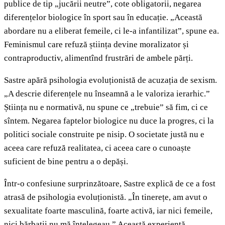
publice de tip „jucării neutre”, cote obligatorii, negarea
diferențelor biologice în sport sau în educație. „Această
abordare nu a eliberat femeile, ci le-a infantilizat”, spune ea.
Feminismul care refuză știința devine moralizator și
contraproductiv, alimentînd frustrări de ambele părți.
Sastre apără psihologia evoluționistă de acuzația de sexism.
„A descrie diferențele nu înseamnă a le valoriza ierarhic.”
Știința nu e normativă, nu spune ce „trebuie” să fim, ci ce
sîntem. Negarea faptelor biologice nu duce la progres, ci la
politici sociale construite pe nisip. O societate justă nu e
aceea care refuză realitatea, ci aceea care o cunoaște
suficient de bine pentru a o depăși.
Într-o confesiune surprinzătoare, Sastre explică de ce a fost
atrasă de psihologia evoluționistă. „În tinerețe, am avut o
sexualitate foarte masculină, foarte activă, iar nici femeile,
nici bărbații nu mă înțelegeau.” Această experiență