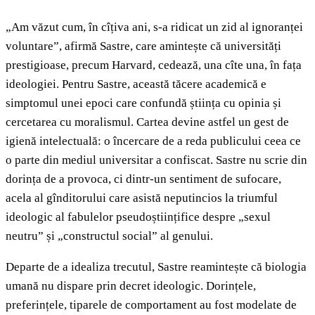
„Am văzut cum, în cîțiva ani, s-a ridicat un zid al ignoranței
voluntare”, afirmă Sastre, care amintește că universități
prestigioase, precum Harvard, cedează, una cîte una, în fața
ideologiei. Pentru Sastre, această tăcere academică e
simptomul unei epoci care confundă știința cu opinia și
cercetarea cu moralismul. Cartea devine astfel un gest de
igienă intelectuală: o încercare de a reda publicului ceea ce
o parte din mediul universitar a confiscat. Sastre nu scrie din
dorința de a provoca, ci dintr-un sentiment de sufocare,
acela al gînditorului care asistă neputincios la triumful
ideologic al fabulelor pseudoștiințifice despre „sexul
neutru” și „constructul social” al genului.
Departe de a idealiza trecutul, Sastre reamintește că biologia
umană nu dispare prin decret ideologic. Dorințele,
preferințele, tiparele de comportament au fost modelate de