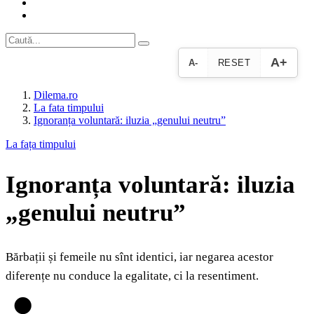
A+
A-
RESET
Dilema.ro
La fata timpului
Ignoranța voluntară: iluzia „genului neutru”
La fața timpului
Ignoranța voluntară: iluzia
„genului neutru”
Bărbații și femeile nu sînt identici, iar negarea acestor
diferențe nu conduce la egalitate, ci la resentiment.