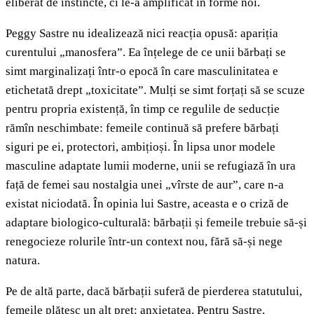
eliberat de instincte, ci le-a amplificat în forme noi.
Peggy Sastre nu idealizează nici reacția opusă: apariția
curentului „manosfera”. Ea înțelege de ce unii bărbați se
simt marginalizați într-o epocă în care masculinitatea e
etichetată drept „toxicitate”. Mulți se simt forțați să se scuze
pentru propria existență, în timp ce regulile de seducție
rămîn neschimbate: femeile continuă să prefere bărbați
siguri pe ei, protectori, ambițioși. În lipsa unor modele
masculine adaptate lumii moderne, unii se refugiază în ura
față de femei sau nostalgia unei „vîrste de aur”, care n-a
existat niciodată. În opinia lui Sastre, aceasta e o criză de
adaptare biologico-culturală: bărbații și femeile trebuie să-și
renegocieze rolurile într-un context nou, fără să-și nege
natura.
Pe de altă parte, dacă bărbații suferă de pierderea statutului,
femeile plătesc un alt preț: anxietatea. Pentru Sastre,