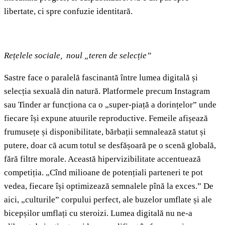
libertate, ci spre confuzie identitară.
Rețelele sociale, noul „teren de selecție”
Sastre face o paralelă fascinantă între lumea digitală și
selecția sexuală din natură. Platformele precum Instagram
sau Tinder ar funcționa ca o „super-piață a dorințelor” unde
fiecare își expune atuurile reproductive. Femeile afișează
frumusețe și disponibilitate, bărbații semnalează statut și
putere, doar că acum totul se desfășoară pe o scenă globală,
fără filtre morale. Această hipervizibilitate accentuează
competiția. „Cînd milioane de potențiali parteneri te pot
vedea, fiecare își optimizează semnalele pînă la exces.” De
aici, „culturile” corpului perfect, ale buzelor umflate și ale
bicepșilor umflați cu steroizi. Lumea digitală nu ne-a