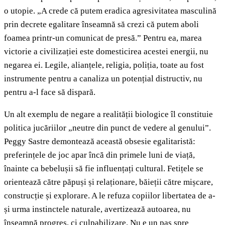
o utopie. „A crede că putem eradica agresivitatea masculină
prin decrete egalitare înseamnă să crezi că putem aboli
foamea printr-un comunicat de presă.” Pentru ea, marea
victorie a civilizației este domesticirea acestei energii, nu
negarea ei. Legile, alianțele, religia, poliția, toate au fost
instrumente pentru a canaliza un potențial distructiv, nu
pentru a-l face să dispară.
Un alt exemplu de negare a realității biologice îl constituie
politica jucăriilor „neutre din punct de vedere al genului”.
Peggy Sastre demontează această obsesie egalitaristă:
preferințele de joc apar încă din primele luni de viață,
înainte ca bebelușii să fie influențați cultural. Fetițele se
orientează către păpuși și relaționare, băieții către mișcare,
construcție și explorare. A le refuza copiilor libertatea de a-
și urma instinctele naturale, avertizează autoarea, nu
înseamnă progres, ci culpabilizare. Nu e un pas spre