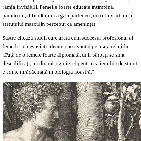
rămîn invizibili. Femeile foarte educate întîmpină,
paradoxal, dificultăți în a găsi parteneri, un reflex arhaic al
statutului masculin perceput ca amenințat.
Sastre citează studii care arată cum succesul profesional al
femeilor nu este întotdeauna un avantaj pe piața relațiilor.
„Față de o femeie foarte diplomată, unii bărbați se simt
descalificați, nu din misoginie, ci pentru că ierarhia de statut
e adînc înrădăcinată în biologia noastră.”