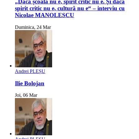
„Dacă școală nu e, spirit critic nu e. Și dacă
spirit critic nu e, cultură nu e“ – interviu cu
Nicolae MANOLESCU
Duminica, 24 Mar
Andrei PLEȘU
Ilie Bolojan
Joi, 06 Mar