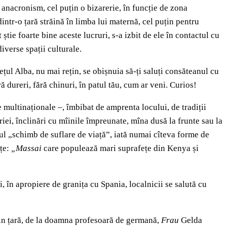
anacronism, cel puțin o bizarerie, în funcție de zona
intr-o țară străină în limba lui maternă, cel puțin pentru
ie foarte bine aceste lucruri, s-a izbit de ele în contactul cu
iverse spații culturale.
ețul Alba, nu mai rețin, se obișnuia să-ți saluți consăteanul cu
ă dureri, fără chinuri, în patul tău, cum ar veni. Curios!
e multinaționale –, îmbibat de amprenta locului, de tradiții
riei, înclinări cu mîinile împreunate, mîna dusă la frunte sau la
ul „schimb de suflare de viață”, iată numai cîteva forme de
nțe:
„Massai
care populează mari suprafețe din Kenya și
 în apropiere de granița cu Spania, localnicii se salută cu
 din țară, de la doamna profesoară de germană,
Frau
Gelda