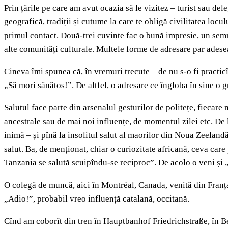
Prin țările pe care am avut ocazia să le vizitez – turist sau dele
geografică, tradiții și cutume la care te obligă civilitatea loc
primul contact. Două-trei cuvinte fac o bună impresie, un semn 
alte comunități culturale. Multele forme de adresare par adesea 
Cineva îmi spunea că, în vremuri trecute – de nu s-o fi practicî
„Să mori sănătos!”. De altfel, o adresare ce îngloba în sine o gr
Salutul face parte din arsenalul gesturilor de politețe, fiecare
ancestrale sau de mai noi influențe, de momentul zilei etc. De l
inimă – și pînă la insolitul salut al maorilor din Noua Zeeland
salut. Ba, de menționat, chiar o curiozitate africană, ceva car
Tanzania se salută scuipîndu-se reciproc”. De acolo o veni și „
O colegă de muncă, aici în Montréal, Canada, venită din Franța
„Adio!”, probabil vreo influență catalană, occitană.
Cînd am coborît din tren în Hauptbanhof Friedrichstraße, în Ber