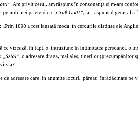
ott!”
. Am privit cerul, am răspuns în consonanță și m-am conform
t pe noii mei prieteni cu
„Grüß Gott!”
, iar răspunsul general a 
„Prin 1890 a fost lansată moda, în cercurile distinse ale Angliei
 ce vizează, în fapt, o intruziune în intimitatea persoanei, o in
i:
„Szió!”
, o adresare dragă, mai ales, tinerilor (precumpănitor 
 vîrsta?
le de adresare care, în anumite locuri, păreau înrădăcinate pe v