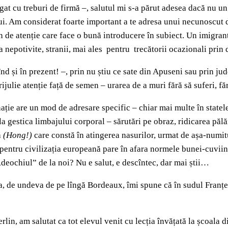
gat cu treburi de firmă –, salutul
mi s-a părut adesea dacă nu un 
ului. Am considerat foarte important a te adresa unui necunoscut d
de atenție care face o bună introducere în subiect. Un imigrant șt
nepotivite, stranii, mai ales pentru trecătorii ocazionali prin d
nd și în prezent! –, prin nu știu ce sate din Apuseni sau prin jud
ijulie atenție față de semen – urarea de a muri fără să suferi, făr
 nație are un mod de adresare specific – chiar mai multe în statel
a gestica limbajului corporal – sărutări pe obraz, ridicarea pălă
ă
(Hong!)
care constă în atingerea nasurilor, urmat de așa-numit
e pentru civilizația europeană pare în afara normele bunei-cuvii
deochiul” de la noi? Nu e salut, e descîntec, dar mai știi…
, de undeva de pe lîngă Bordeaux, îmi spune că în sudul Franței,
lin, am salutat ca tot elevul venit cu lecția învățată la școala