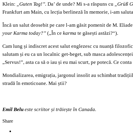
Klein:
„Guten Tag!”.
Da’ de unde? Mi s-a răspuns cu
„Grüß G
Frankfurt am Main, cu lecția berlineză în memorie, i-am saluta
Încă un salut deosebit pe care l-am găsit pomenit de M. Eliade: 
your Karma today?”
(„În ce
karma
te găsești astăzi?“).
Cam lung și indiscret acest salut englezesc cu nuanță filozofică
salutam și eu ca un localnic get-beget, sub masca adolescențe
„Servus!”, asta ca să o iau și eu mai scurt, pe potecă. Ce conta
Mondializarea, emigrația, jargonul insolit au schimbat tradiții
stradă în emoticoane. Mai știi?
Emil Belu
este scriitor și trăiește în Canada.
Share