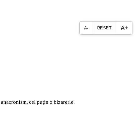
A+
A-
RESET
n anacronism, cel puțin o bizarerie.