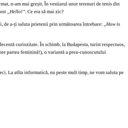
at, n-am mai greșit. În vestiarul unor terenuri de tenis din
fost
„Hello!”
. Ce era să mai zic?
, de a-ți saluta prietenii prin următoarea întrebare:
„How is
decentă curiozitate. În schimb, la Budapesta, turist respectuos,
spre partea feminină!), o variantă a prea-cunoscutului
eci. La atîta informatică, nu peste mult timp, ne vom saluta pe