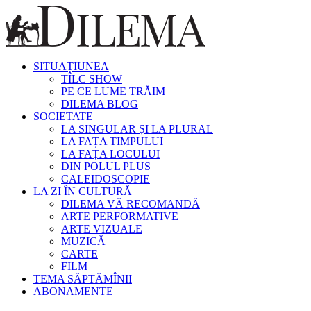
SITUAȚIUNEA
TÎLC SHOW
PE CE LUME TRĂIM
DILEMA BLOG
SOCIETATE
LA SINGULAR ȘI LA PLURAL
LA FAȚA TIMPULUI
LA FAȚA LOCULUI
DIN POLUL PLUS
CALEIDOSCOPIE
LA ZI ÎN CULTURĂ
DILEMA VĂ RECOMANDĂ
ARTE PERFORMATIVE
ARTE VIZUALE
MUZICĂ
CARTE
FILM
TEMA SĂPTĂMÎNII
ABONAMENTE